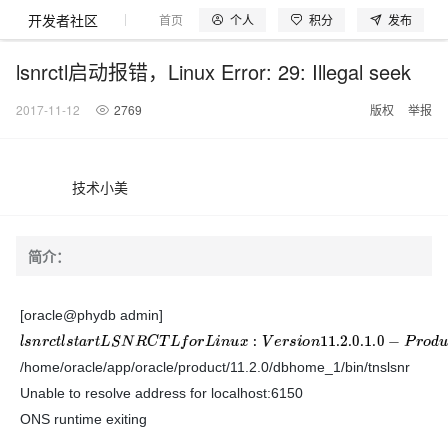
开发者社区
个人
积分
发布
首页
模型体验
探索云世界
问产品
动手实
lsnrctl启动报错，Linux Error: 29: Illegal seek
2017-11-12
2769
版权
举报
大模型
产品
解决方案
权益
定价
云市场
伙伴
服务
了解阿里云
产品动态
精
精选解决方案
普
产
精
成
售
为
AI
价
数
成
企
天
AI
配
基
产
阿
市
创
专
服
开
加
技术小美
阿里云 OPC
选
惠
品
选
为
前
什
特
格
据
为
业
池
场
置
础
品
里
场
新
业
务
发
入
创新助力计
千问办公，解锁你的工作
睿译宝，AI翻译排
Qwen Audio：打造专属 AI 语音助手
一句话生成原生可编辑精美 PPT 文稿
NEW
NEW
Qwen3.8-
产
上
定
商
销
咨
么
惠
计
与
产
增
大
景
报
软
伙
云
活
加
服
伙
者
我
划
企业级Agent产品，直接交付可用成果
Max 模型上
上传文档即自动完成翻译和格式还原
Qwen-Audio-3.0-Realtime 端到端实时语音角色扮演
输入一句话想法, 轻松生成专业的 PPT
品
云
价
城
售
询
选
算
API
品
值
赛
体
价
件
伴
认
动
速
务
伴
社
们
简介：
线
至高可申
智
伙
择
器
伙
服
验
器
合
证
合
区
Agency Agents：拥有专属领域专家
GLM-5.2：长任务时代开源旗舰模型
即刻拥有 DeepSeek-V4-Pro
一键部
HOT
启
精选产品
精选解决方案
大
普
在
域
云
2026
上
请百万元
数
伴
阿
伴
务
作
作
多领域专家智能体,一键组建 AI 虚拟交付团队
Open
真正可用的 1M 上下文,一次完成代码全链路开发
轻松解锁专属 DeepSeek-V4-Pro
一键购买专属联机服务器，轻松开启游戏
了解云产品的定价详情
AI
模
惠
线
名
服
阿里
云
据
AI
网
AI
Windows
域
Careers
Token 补
里
计
计
[oracle@phydb admin]
Search 向量
普
自助选配和估算价格
一站式生成采
人工智能与机器学习
AI
型
上
服
与
务
云峰
场
集
Coding
站
算
名
分
产
企
大
博
云
HappyHorse 打造一站式影视创作平台
Hermes Agent，打造自进化智能体
5 分钟轻松部署
划
划
漫剧工坊：一站式动画创作平台
贴，五大
检索版支持
HOT
惠
l
s
n
r
c
t
l
s
t
a
r
t
L
S
N
R
C
T
L
f
o
r
L
i
n
u
x
:
V
e
r
s
i
o
n
11.2.0.1.0
−
P
r
o
d
u
c
t
i
o
n
o
n
15
−
S
E
服
云
务
网
器
会
景
宝塔
社
建
法
智能编程，一键
销
品
业
模
文
云
视频检索
可视化编排打通从文字构思到成片全链路闭环
自主进化，持久记忆，越用越聪明
从聊天伙伴进化为能主动干活的本地数字员工
快速生产连贯的高质量长漫剧
权
手
权益加速
计算
互联网应用开发
务
官
站
ECS
组
Linux
商
会
/home/oracle/app/oracle/product/11.2.0/dbhome_1/bin/tnslsnr
设
大
伙
生
支
型
Pipeline 功
益
阿里
阿
Al
上
价
机
平
方
合
标
招
提供智能易用的域名
安全可靠、弹性
OPC 成
赛
问
AI
伴
态
持
Unable to resolve address for localhost:6150
认
能
售
快速拥有专属 OpenClaw
Claude Code + GStack 打造工程团队
低代码高效构建企业门户网站
10 分钟搭建微信、支付宝小程序
云
里
MaaS
三
CentOS
至高享 1亿+免费 tok
大数据
台
力
购
容器
成
多
什
格
聘
答
电
集
计
证
功
ONS runtime exiting
MaaS
云
服务
让AI从“聊天伙伴”进化为能干活的“数字员工”
要
安装技能 GStack，拥有专属 AI 工程团队
以可视化方式快速构建移动和 PC 门户网站
备
高效部署网站，快速应用到小程序
后
百
荐
端
么
云
千
对
覆盖90
咨
本
优
商
成
划
Docker
应用身份服
产品
中
伙伴
素
案
校
阿
现代化应用
炼
小
是
开
电
问
象
云服务器38元/年起，超