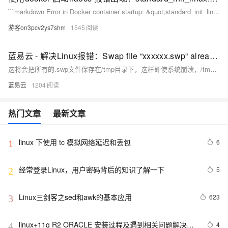
据
发
```markdown Error in Docker container startup: &quot;standard_init_linux.go:241: exec user process caused \&quot;exec format error\&quot;&quot;. Occurred at 2024-06-29 09:26:19.910, followed by a failed hook with a syslog delivery error at 09:27:20.193. Seeking solutions from experts. ```
标
者
注
游客on3pcv2ys7shm
1545
生
态
机
解
器
蓝易云 - 解决Linux报错：Swap file “xxxxxx.swp“ already exists
决
学
这将会把所有的.swp文件保存在/tmp目录下，这样即使系统崩溃，/tmp目录在下次启动时会被清空，从而避免了.swp文件的冲突。
方
习
案
蓝易云
1204
AI
开
热门文章
最新文章
发
和
AI
linux 下使用 tc 模拟网络延迟和丢包
6
1
应
用
经常登录Linux，用户密码背后的知识了解一下
解
5
2
决
方
Linux三剑客之sed和awk的基本应用
623
3
案
linux+11g R2 ORACLE 安装过程及遇到相关问题解决方
4
4