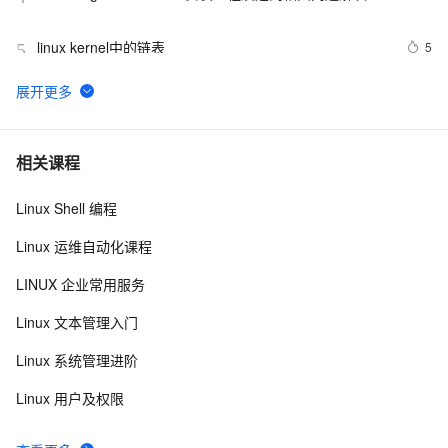
案
linux kernel中的链表
5
5
linux下异步IO的简单例子【转】
540
6
linux C 9*9
558
7
相关课程
Linux Shell 编程
深入理解Linux内核模块：加载机制、参数传递与实战开
12
8
发
Linux 运维自动化课程
清除linux系统的多余引导
611
9
LINUX 企业常用服务
Linux操作系统基础知识之六：系统调用
5
10
Linux 文本管理入门
Linux 系统管理进阶
Linux 用户及权限