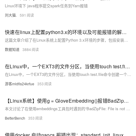
OA
用
计
至
舰
服
锋
DataWorks
量
定
为
台
Linux环境下 java程序提交spark任务到Yarn报错
办
划
15
1亿+ 大模型 tokens 和 
版）
务
先锋实践拓展 
制
Data Agent 驱动的一站式
服
公
元/
金
刘大猫.
591
小
市
系
务
140+云
月
融
飞
容
程
场
生
统
产
伙
送.CN域名，送备案
模
天
器
序
快速在linux上配置python3.x的环境以及可能报错的解决方案（python其它版本可同样方式安装）
态
品
力
发
伴
服
财
免
Night
解
时
APP
布
这篇文章介绍了在Linux系统上配置Python 3.x环境的步骤，包括安装系统依赖、下载和解压Python源码、编译安装、修改环境变量，以及常见安装错误的解决方案。
务
税
费
Plan
刻
AI
开发
时
决
Kubernetes
管
数据知道
3884
试
支
应
刻
版
方
理
服
客
用
建
持
用
ACK
所见，即是所
案
务
户
站
Qwen
产品新客免费试用，最长1
400
提供一站式管理容器应用的 K
在Linux中，⼀个EXT3的文件分区，当使用touch test.file命令创建⼀个新文件时报错，报错的信息是提示磁盘已满，但是采用df -h命令查看磁盘大小时，只使用了，60%的磁盘空间，为什么会出现这个情况？
生
案
大
系
3.8-
电
AI
态
例
模
在Linux中，⼀个EXT3的文件分区，当使用touch test.file命令创建⼀个新文件时报错，报错的信息是提示磁盘已满，但是采用df -h命令查看磁盘大小时，只使用了，60%的磁盘空间，为什么会出现这个情况？
统
大
Max
话
实
伙
型
模
行
NEW
训
游客mldfis24krfue
353
伴
型
业
广
夜间 5 折，Qwen/Me
营
自
ACA
生
告
从基础到进阶，
然
认
态
营
【Linux系统】使用g = GloveEmbedding()报错BadZipFile: File is not a zip file
语
证
解
销
本文讨论了在使用embeddings工具包时遇到的“BadZipFile: File is not a zip file”错误，原因是程序中断导致zip文件损坏，解决方法是删除损坏的文件并重新运行程序，具体操作是在Linux系统中删除“~/.embeddings/”目录下的glove文件夹。
言
体
决
处
验
BetterBench
353
方
理
案
助力企业全员 AI 认知与能
数
使用docker 启动naocs 报错出现：standard_init_linux.go:241: exec user process caused "exec format error"
开