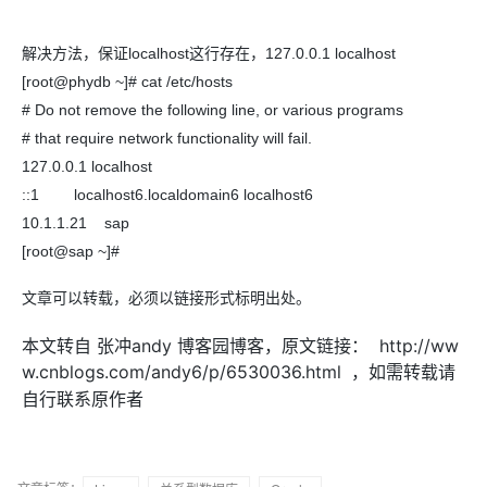
存储
服
询
全
营
认
管
势
务 (IDaaS)
伙伴
企
赋能
园
里
程
云
发
子
大
大
存
云
伙
专
部
务
销
证
JAVA
理
身
公
OpenClaw
计划
出
合作
招
模
云
安全
序
计
大
书
官
模
储
聚
网络与CDN
大模型服务与应用平台
伴
家
认
中
从图文生成到
解决方法，保证localhost这行存在，127.0.0.1 localhost
份
司
型
管理能力上
（繁
海
聘
OPC
算
赛
方
型
OSS
AI
技
全
证
推动算力普惠，释放
心
自
伙
实
注
线
花）
大
Salesforce
镜
创
[root@phydb ~]# cat /etc/hosts
网络
轻
推
严
安全
术
大
稳定、安全、高
能
AI
助
管理和优化成本
伴
名
册
会
国际版订
技
入
像
销
新
模
训
量
荐
选
产
服
# Do not remove the following line, or various programs
多元化、高性能、安
环
广
服
弹
信
认
型
阅
术
MaxCompute
门
站
助
可观测
练
应
返
售
权
品
务
无
中间件
境
告
上
务
# that require network functionality will fail.
性
云
用
证
领
MaxFrame 提
学
力
营
用
现
益
数
生
影
伙
创
云
计
栖
分
友
127.0.0.1 localhost
先
供自动弹性内
习
计
上云与迁云
企
操
服
计
字
态
云
精选AI
数据库
在
作
短
迁
伴
我
算
大
合
盟
存功能
赛
划
业
作
务
划
::1 localhost6.localdomain6 localhost6
证
伙
电
线
信
移
图文、视频一
合
会
作
天
稳
合
信
要
企业出海
增
至高百万元 Token
系
器
书
伴
脑
AI
推荐新用户得奖励，单订单
服
大数据计算
10.1.1.21 sap
作
计
域
定
作
Milvus 弹性
息
反
值
统
管
用
快速构建应用程序和网站，
OCR
代
务
随时随地安全接
活
AI
最
计
划
可
[root@sap ~]#
伸缩功能新
Token
产
服
政企业务
计
公
馈
云
理
量
文字
维
媒体服务
动
观
建
划
靠
佳
WordPress
增节点支持
Plan
品
务
工
云
工
服
加
识别
服
划
短
告
全
测
站
文章可以转载，必须以链接形式标明出处。
范围
实
模
生
台
单
数
开
务
速
务
信
更
我
企业服务与云通信
云
景
云
安
0 代码专业建
Ubuntu
型
态
发
服
践
据
物
（原
计
服
要
存
全
无
多
官
本文转自 张冲andy 博客园博客，原文链接： http://ww
订
伙
AI 原生数据
票
务
库
SSL
划
Tuya
务
高校专属算力普惠，学生认
建
储
域名与网站
合
Red
影
网
AI
企
支
安
阅
伴
库服务发布
查
魔
w.cnblogs.com/andy6/p/6530036.html
RDS
证
物联
，如需转载请
云
新老同享
议
合
规
国内短信简单易
Hat
生
公
短
短
业
持
计
工
Agent 数据
验
全
书）
网平
搭
全托管，含MySQL、Postgr
上
作
终端用户计算
态
自行联系原作者
告
剧/
信
划
作
网关
成
我
免
台阿
分
SUSE
实现全站HTTPS，
春
云
计
合
ModelSco
漫
天
专
台
NEW
合
要
里云
析
人
长
晚
健
费
原
划
Serverless
作
剧
气
区
作
云原生数据
Qwen3.8-Max 
投
版
师
工
Qoder
康
生
计
试
VPN
魔搭
AI助力短剧
预
建
伙
库 PolarDB
云
诉
数
报
智
状
数
开发工具
面向真实软件的智能
划
服