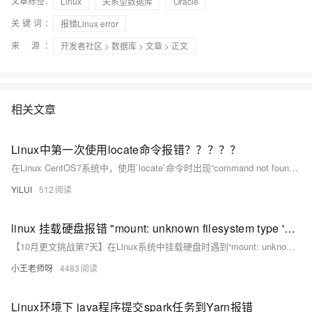
文章标签：
Linux
关系型数据库
Oracle
ModelScope
用
报
蓝
千
伴
Agentic
上
站
据
告
能
态
据
SSL
务
AI
查
凌
问
培
Database 发
奥
关键词：
库
报错Linux error
平
Salesforce
小
Qoder
库
证
迁移与运维管理
实
办
询
解
OA
研
办
训
布
运
合
台
On
CN
PolarDB
高
书
践
程
公
来 源：
开发者社区
>
数据库
>
文章
> 正文
决
究
公，
与
之
作
PAI
Alibaba
专有云
基于千问大模型等，
100%兼容MyS
校
快
序
电
AI智能应用
方
报
限
认
旅
计
堡
Cloud
创
大
递
合
子
案
告
时
证
模
划
垒
Consulting
新
一站式AI开发、训练和推
云
云
物
智
合
云
免
型
作
与
限
机
Partner 合
中
原
防
流
能
同
查
栖
费
云
白
量
模
相关文章
作计划
心
云
生
火
查
客
询
战
试
网
防
皮
积
板
云
解
大
墙
畅
询
服
合
略
用
络
火
书
AI
分
建
工
析
数
捷
云原生的云上边
作
参
自动承接线索
新
合
墙
大
加
Linux中第一次使用locate命令报错？？？？？
站
开
DNS
据
通
伙
考
老
作
模
倍
物
企
计
覆盖公网/内网、递归/权威
在Linux CentOS7系统中，使用`locate`命令时出现“command not found”错误，原因是缺少`mlocate`包。解决方法是通过`yum install mlocate -y`或`apt-get install mlocate`安装该包，并执行`updatedb`更新数据库以解决后续的“can not stat”错误。
主
伴
同
定
计
型
NEW
Tableau
算
业
云
AI
机
享
制
划
科
销
YiLUI
512
你的AI工作搭子，
订阅
大
服
登
应
上
安
活
建
研
售
最高领取价值200元试用
数
务
录
的
Salesforce
全
用
站
合
与
万
动
AI空
据
MaxCompute
合
中
On
linux 挂载硬盘报错 "mount: unknown filesystem type 'ntfs'"
作
AI
服
小
中课
开
面向分析的企业级Sa
作
国
模
Alibaba
产
务
智
【10月更文挑战第7天】在Linux系统中挂载硬盘时遇到“mount: unknown filesystem type &#39;ntfs&#39;”错误，是因为Linux默认可能不支持NTFS文件系统。本文提供了解决方案：安装NTFS-3G软件包以支持NTFS，并检查内核是否已加载NTFS模块。对于Ubuntu/Debian系统，可使用`sudo apt-get install ntfs-3g`命令；对于CentOS/RHEL系统，则需先安装EPEL仓库再安装NTFS-3G。此外，还需确认硬盘设备名正确无误，并创建合适的挂载点目录。
堂在
AI
发
AI
伙
板
Cloud ISV
品
生
AI
线直
ERP
生
治
看
应
伴
小王老师呀
4483
小
合作计划
免
态
建
播课
产
理
见
管
程
用
费
合
站
CRM
堂
力
平
新
理
序
试
作
及
低
（旗
先
Linux环境下 java程序提交spark任务到Yarn报错
台
成
力
后