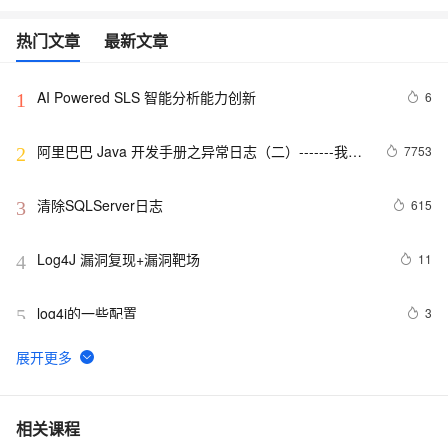
热门文章
最新文章
AI Powered SLS 智能分析能力创新
6
1
阿里巴巴 Java 开发手册之异常日志（二）-------我的
7753
2
经验
清除SQLServer日志
615
3
Log4J 漏洞复现+漏洞靶场
11
4
log4j的一些配置
3
5
51.com开放平台日志
5
6
SLS新版告警入门-旧版告警升级
5
7
相关课程