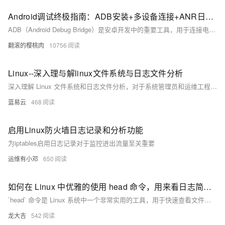
Android调试终极指南：ADB安装+多设备连接+ANR日志抓取全流程解析，覆盖环境变量配置/多设备调试/ANR日志分析全流程，附Win/Mac/Linux三平台解决方案
ADB（Android Debug Bridge）是安卓开发中的重要工具，用于连接电脑与安卓设备，实现文件传输、应用管理、日志抓取等功能。本文介绍了 ADB 的基本概念、安装配置及常用命令。包括：1) 基本命令如 `adb version` 和 `adb devices`；2) 权限操作如 `adb root` 和 `adb shell`；3) APK 操作如安装、卸载应用；4) 文件传输如 `adb push` 和 `adb pull`；5) 日志记录如 `adb logcat`；6) 系统信息获取如屏幕截图和录屏。通过这些功能，用户可高效调试和管理安卓设备。
翻滚的樱桃肉
10756
Linux--深入理与解linux文件系统与日志文件分析
深入理解 Linux 文件系统和日志文件分析，对于系统管理员和运维工程师来说至关重要。文件系统管理涉及到文件的组织、存储和检索，而日志文件则记录了系统和应用的运行状态，是排查故障和维护系统的重要依据。通过掌握文件系统和日志文件的管理和分析技能，可以有效提升系统的稳定性和安全性。
蓝易云
468
启用Linux防火墙日志记录和分析功能
为iptables启用日志记录对于监控进出流量至关重要
运维有小邓
650
如何在 Linux 中优雅的使用 head 命令，用来看日志简直溜的不行
`head` 命令是 Linux 系统中一个非常实用的工具，用于快速查看文件的开头部分内容。本文介绍了 `head` 命令的基本用法、高级用法、实际应用案例及注意事项，帮助用户高效处理文件和日志，提升工作效率。
龙大吉
542