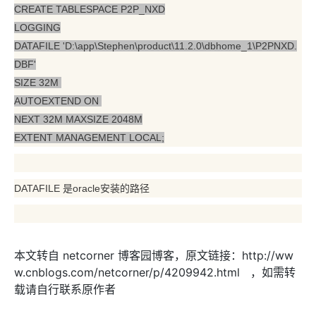
CREATE TABLESPACE P2P_NXD
LOGGING
DATAFILE 'D:\app\Stephen\product\11.2.0\dbhome_1\P2PNXD.
DBF'
SIZE 32M
AUTOEXTEND ON
NEXT 32M MAXSIZE 2048M
EXTENT MANAGEMENT LOCAL;
DATAFILE 是oracle安装的路径
本文转自 netcorner 博客园博客，原文链接：http://ww
w.cnblogs.com/netcorner/p/4209942.html ，如需转
载请自行联系原作者