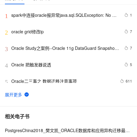
spark中连接oracle报异常java.sql.SQLException: No 
1
1
suitable driver
oracle grid修改ip
7
2
Oracle Study之案例--Oracle 11g DataGuard Snapshot 
7
3
Standby
Oracle 把触发器说透
5
4
Oracle二三事之 数据迁移注意事项
611
5
SQL Server和Oracle的常用函数对比 (转)
573
6
如何在 Oracle 中创建可插入数据库（PDB）？
9
7
相关电子书
PostgresChina2018_樊文凯_ORACLE数据库和应用异构迁移最佳实践
Oracle 创建触发器
4
8