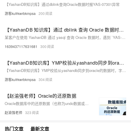
【YashanDB知识库】通过dblink查询Oracle数据时报YAS-07301异常
游客kufrkwrbkmpsa
200
【YashanDB 知识库】通过 dblink 查询 Oracle 数据时报 YAS-07301 异常
某客户在使用 YashanDB 通过 yasql 查询 Oracle 数据时，遇到 `YAS-07301 external module timeout` 异常，导致 dblink 功能无法正常使用，影响所有版本。问题源于操作系统资源紧张，无法 fork 新子进程。解决方法包括释放内存、停掉不必要的进程或增大进程数上限。分析发现异常原因为系统调用 fork() 失败。经验总结：优化日志记录，提供更多异常信息。
1639437117631681
300
【YashanDB知识库】YMP校验从yashandb同步到oracle的数据时，字段timestamp(0)出现不一致
【YashanDB知识库】YMP校验从yashandb同步到oracle的数据时，字段timestamp(0)出现不一致
游客kufrkwrbkmpsa
304
【赵渝强老师】Oracle的还原数据
Oracle数据库中的还原数据（也称为undo数据或撤销数据）存储在还原表空间中，主要用于支持查询的一致性读取、实现闪回技术和恢复失败的事务。文章通过示例详细介绍了还原数据的工作原理和应用场景。
赵渝强老师
323
热门文章
最新文章