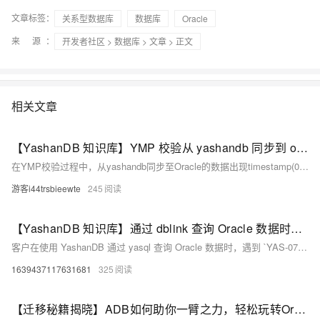
文章标签：
关系型数据库
数据库
Oracle
来 源：
开发者社区
>
数据库
>
文章
> 正文
相关文章
【YashanDB 知识库】YMP 校验从 yashandb 同步到 oracle 的数据时，字段 timestamp(0) 出现不一致
在YMP校验过程中，从yashandb同步至Oracle的数据出现timestamp(0)字段不一致问题。原因是yashandb的timestamp(x)存储为固定6位小数，而Oracle的timestamp(0)无小数位，同步时会截断yashandb的6位小数，导致数据差异。受影响版本：yashandb 23.2.7.101、YMP 23.3.1.3、YDS联调版本。此问题会导致YMP校验数据内容不一致。
游客i44trsbieewte
245
【YashanDB 知识库】通过 dblink 查询 Oracle 数据时报 YAS-07301 异常
客户在使用 YashanDB 通过 yasql 查询 Oracle 数据时，遇到 `YAS-07301 external module timeout` 异常，导致 dblink 功能无法正常使用，影响所有 YashanDB 版本。原因是操作系统资源紧张，无法 fork 新子进程。解决方法包括释放内存、停掉不必要的进程或增大进程数上限。分析发现异常源于 system() 函数调用失败，返回 -1，通常是因为 fork() 失败。未来 YashanDB 将优化日志信息以更好地诊断类似问题。
1639437117631681
325
【迁移秘籍揭晓】ADB如何助你一臂之力，轻松玩转Oracle至ADB的数据大转移？