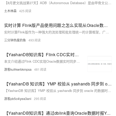
【8月更文挑战第27天】ADB（Autonomous Database）是由甲骨文公司推出的自动化的数据库服务，它极大简化了数据库的运维工作。在从传统Oracle数据库升级至ADB的过程中，数据迁移至关重要。
土木林森
425
实时计算 Flink版产品使用问题之怎么实现从Oracle数据库读取多个表并将数据写入到Iceberg表
实时计算Flink版作为一种强大的流处理和批处理统一的计算框架，广泛应用于各种需要实时数据处理和分析的场景。实时计算Flink版通常结合SQL接口、DataStream API、以及与上下游数据源和存储系统的丰富连接器，提供了一套全面的解决方案，以应对各种实时计算需求。其低延迟、高吞吐、容错性强的特点，使其成为众多企业和组织实时数据处理首选的技术平台。以下是实时计算Flink版的一些典型使用合集。
三分钟热度的鱼
493
【YashanDB知识库】Flink CDC实时同步Oracle数据到崖山
本文介绍通过Flink CDC实现Oracle数据实时同步至崖山数据库（YashanDB）的方法，支持全量与增量同步，并涵盖新增、修改和删除的DML操作。内容包括环境准备（如JDK、Flink版本等）、Oracle日志归档启用、用户权限配置、增量日志记录设置、元数据迁移、Flink安装与配置、生成Flink SQL文件、Streampark部署，以及创建和启动实时同步任务的具体步骤。适合需要跨数据库实时同步方案的技术人员参考。
游客kufrkwrbkmpsa
481
【YashanDB 知识库】YMP 校验从 yashandb 同步到 oracle 的数据时，字段 timestamp(0) 出现不一致
【YashanDB 知识库】YMP 校验从 yashandb 同步到 oracle 的数据时，字段 timestamp(0) 出现不一致
游客pb5c4iyea3ani
295
【YashanDB知识库】通过dblink查询Oracle数据时报YAS-07301异常