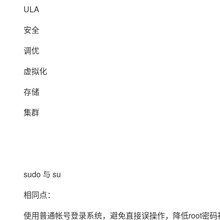
存储
天池大赛
Qwen3.7-Plus
云解析DNS
解决方案免费试用 新老
ULA
电子合同
最高领取价值200元试用
能看、能想、能动手的多模
安全
网络与CDN
AI 算法大赛
畅捷通
安全
大数据开发治理平台 Data
AI 产品 免费试用
网络
安全
云开发大赛
Qwen3-VL-Plus
Tableau 订阅
1亿+ 大模型 tokens 和 
调优
可观测
入门学习赛
中间件
AI空中课堂在线直播课
云防火墙
140+云产品 免费试用
虚拟化
上云与迁云
云原生的云上边界网络安全
产品新客免费试用，最长1
数据库
生态解决方案
存储
大模型服务
企业出海
大模型ACA认证体验
大数据计算
助力企业全员 AI 认知与能
行业生态解决方案
集群
千问AI平台-Token Plan
政企业务
媒体服务
开发者生态解决方案
企业服务与云通信
千问AI平台-模型体验
AI 开发和 AI 应用解决
在线体验全尺寸、多种模态
域名与网站
sudo 与 su
Happy 系列大模型
终端用户计算
相同点：
Serverless
使用普通帐号登录系统，避免直接误操作，降低root密
开发工具