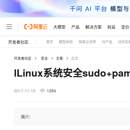
大模型
产品
解决方案
权益
定价
开发者社区
首页
模型体验
探索云世界
问产品
动手实
大模型
产品
解决方案
权益
定价
云市场
伙伴
服务
了解阿里云
精选产品
精选解决方案
普惠上云
产品定价
精选商城
成为销售伙伴
售前咨询
为什么选择阿里云
千问AI平台
开发者社区
安全
文章
正文
了解云产品的定价详情
大模型服务平台百炼
千问办公，解锁你的工作
普惠上云 官方力荐
分销伙伴
在线服务
网站建设
什么是云计算
大
lLinux系统安全sudo+pa
大模型服务与应用平台
企业级Agent产品，直接
云服务器38元/年起，超
咨询伙伴
多端小程序
技术领先
云上成本管理
售后服务
轻量应用服务器
Agency Agents：拥
官方推荐返现计划
大模型
精选产品
精选解决方案
Salesforce 国际版订阅
稳定可靠
管理和优化成本
推荐新用户得奖励，单订单
销售伙伴合作计划
2017-11-15
1284
自助服务
友盟天域
安全合规
人工智能与机器学习
AI
文本生成
云数据库 RDS
HappyHorse 打造一
云工开物
无影生态合作计划
在线服务
观测云
分析师报告
高校专属算力普惠，学生认
计算
互联网应用开发
Qwen3.8-Max
HOT
Salesforce On Alibaba C
工单服务
Tuya 物联网平台阿里云
研究报告与白皮书
人工智能平台 PAI
快速拥有专属 OpenClaw
简介：
大模
Consulting Partner 合
大数据
容器
智能体时代全能旗舰模型
免费试用
短信专区
一站式AI开发、训练和推
蓝凌 OA
AI 大模型销售与服务生
现代化应用