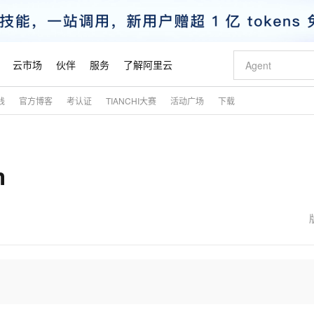
云市场
伙伴
服务
了解阿里云
践
官方博客
考认证
TIANCHI大赛
活动广场
下载
AI 特惠
数据与 API
成为产品伙伴
企业增值服务
最佳实践
价格计算器
AI 场景体
基础软件
产品伙伴合
阿里云认证
市场活动
配置报价
大模型
自助选配和估算价格
新方式
睿译宝，AI翻译排版一步到位
智启 AI 普惠权益
产品生态集成认证中心
企业支持计划
云上春晚
域名与网站
千问官方 MaaS 平台，为开发者和 Agent 而生，新用户赠送 1 亿 + tokens 额度
Qwen Aud
AI Coding
阿里云Maa
2026 阿里云
云服务器 E
为企业打
数据集
Windows
大模型认证
模型
NEW
NEW
m
交付可用成果
值低价云产品抢先购
上传文档即自动完成翻译和格式还原
至高享 1亿+免费 tokens，加速 Al 应用落地
提供智能易用的域名与建站服务
智能编程，一键
安全可靠、
产品生态伙伴
专家技术服务
云上奥运之旅
弹性计算合作
阿里云中企出
手机三要素
宝塔 Linux
全部认证
价格优势
有专属领域专家
GLM-5.2：长任务时代开源旗舰模型
阿里云 OPC 创新助力计划
千问大模型
即刻拥有 DeepS
AI 电商营销
对象存储 O
大模型
产品生态伙伴工作台
企业增值服务台
云栖战略参考
云存储合作计
云栖大会
身份实名认证
CentOS
训练营
推动算力普惠，释放技术红利
最高返9万
多领域专家智能体,一键组建 AI 虚拟交付团队
快速构建应用程序和网站，即刻迈出上云第一步
至高百万元 Token 补贴，加速一人公司成长
多元化、高性能、安全可靠的大模型服务
真正可用的 1M 上下文,一次完成代码全链路开发
轻松解锁专属 Dee
从图文生成到
云上的中国
数据库合作计
活动全景
短信
Docker
图片和
站式影视创作平台
Hermes Agent，打造自进化智能体
Token Plan 模型订阅计划
数字证书管理服务（原SSL证书）
5 分钟轻松部署
AI 广告创作
无影云电脑
企业成长
NEW
信息公告
看见新力量
云网络合作计
OCR 文字识别
JAVA
证享300元代金券
可视化编排打通从文字构思到成片全链路闭环
全托管，含MySQL、PostgreSQL、SQL Server、MariaDB多引擎
自主进化，持久记忆，越用越聪明
Qwen3.8-Max 首发尝鲜，限时加量 10 倍，夜间低至2折
实现全站HTTPS，呈现可信的WEB访问
图文、视频一
随时随地安
魔搭 Mode
Kimi-K3
HappyHors
NEW
loud
服务实践
官网公告
金融模力时刻
Salesforce O
版
发票查验
全能环境
Claude Code + GStack 打造工程团队
千问办公，限时限量积分加倍
Qoder
低代码高效构
AI 建站
短信服务
型
NEW
作计划
Kimi 最新旗舰模型，长程编程与推理利器
让文字生成流
计划
创新中心
魔搭 ModelSc
健康状态
理服务
让AI从“聊天伙伴”进化为能干活的“数字员工”
安装技能 GStack，拥有专属 AI 工程团队
你的AI工作搭子，覆盖日常办公高频场景
面向真实软件的智能体编程平台
0 代码专业建
客户案例
天气预报查询
操作系统
态合作计划