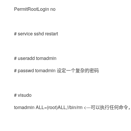
PermitRootLogin no
# service sshd restart
# useradd tomadmin
# passwd tomadmin 设定一个复杂的密码
# visudo
tomadmin ALL=(root)ALL,!/bin/rm <---可以执行任何命