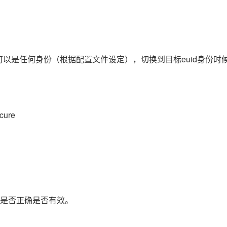
AI 应用
10分钟微调：让0.6B模型媲美235B模
多模态数据信
型
依托云原生高可用架构,实现Dify私有化部署
用1%尺寸在特定领域达到大模型90%以上效果
份可以是任何身份（根据配置文件设定），切换到目标euid身份时
一个 AI 助手
超强辅助，Bol
即刻拥有 DeepSeek-R1 满血版
在企业官网、通讯软件中为客户提供 AI 客服
多种方案随心选，轻松解锁专属 DeepSeek
ure
别语法是否正确是否有效。