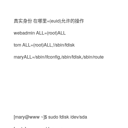
真实身份 在哪里=(euid)允许的操作
webadmin ALL=(root)ALL
tom ALL=(root)ALL,!/sbin/fdisk
mary
ALL=/sbin/ifconfig,/sbin/fdisk,/sbin/route
[mary@www ~]$ sudo fdisk /dev/sda