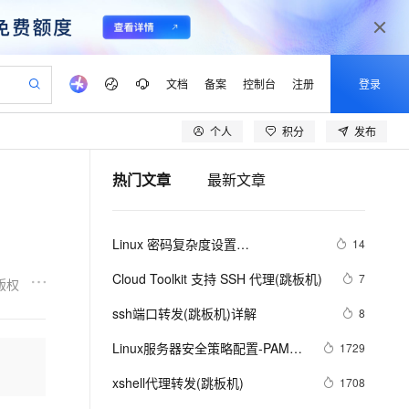
文档
备案
控制台
注册
登录
个人
积分
发布
验
作计划
器
AI 活动
专业服务
服务伙伴合作计划
开发者社区
加入我们
产品动态
服务平台百炼
阿里云 OPC 创新助力计划
热门文章
最新文章
一站式生成采购清单，支持单品或批量购买
io：打造专属 AI 语音助手
S产品伙伴计划（繁花）
峰会
CS
造的大模型服务与应用开发平台
一句话生成原生可编辑精美 PPT 文稿
AI 生产力先锋
Al MaaS 服务伙伴赋能合作
域名
博文
Careers
至高可申请百万元
Qwen3.8-Max 模型上线
开启高性价比 AI 编程新体验
弹性可伸缩的云计算服务
Qwen-Audio-3.0-Realtime 端到端实时语音角色扮演
输入一句话想法, 轻松生成专业的 PPT
先锋实践拓展 AI 生产力的边界
Token 补贴，五大权
计划
海大会
伙伴信用分合作计划
商标
问答
社会招聘
Linux 密码复杂度设置
14
益加速 OPC 成功
eek-V4-Pro
SS
一键部署幻兽帕鲁游戏服务器
飞天发布时刻
HOT
Open Search 向量检索版支
划
备案
电子书
校园招聘
pam_pwquality、
pSeek-V4-Pro
视频创作，一键激活电商全链路生产力
稳定、安全、高性价比、高性能的云存储服务
一键购买专属联机服务器，轻松开启游戏
所见，即是所愿
持视频检索 Pipeline 功能
更多支持
Cloud Toolkit 支持 SSH 代理(跳板机)
7
版权
pam_passwdqc(centos7)
划
公司注册
镜像站
视频生成
语音识别与合成
专属 QwenPaw
漫剧工坊：一站式动画创作平台
AI 实训营
HOT
应用身份服务 (IDaaS)
ssh端口转发(跳板机)详解
8
合作伙伴培训与认证
划
上云迁移
站生成，高效打造优质广告素材
全接入的云上超级电脑
从聊天伙伴进化为能主动干活的本地数字员工
快速生产连贯的高质量长漫剧
从基础到进阶，Agent 创客手把手教你
OpenClaw 管理能力上线
lScope
我要反馈
e-1.1-T2V
Qwen3-TTS-Flash
Linux服务器安全策略配置-PAM身
1729
查询合作伙伴
n Alibaba Cloud ISV 合作
代维服务
建企业门户网站
10 分钟搭建微信、支付宝小程序
MaxCompute MaxFrame 提
份验证模块(二)
畅细腻的高质量视频
离线语音合成大模型，多语言方言自适应，低延迟高稳定
创新加速
xshell代理转发(跳板机)
ope
登录合作伙伴管理后台
1708
我要建议
站，无忧落地极速上线
以可视化方式快速构建移动和 PC 门户网站
国内短信简单易用，安全可靠，秒级触达，全球覆盖200+国家和地区。
高效部署网站，快速应用到小程序
供自动弹性内存功能