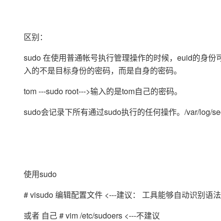
大模型解决方案
迁移与运维管理
快速部署 Dify，高效搭建 
区别：
专有云
sudo 在使用普通帐号执行管理操作的时候，euid的身
10 分钟在聊天系统中增加
入的不是目标身份的密码，而是自身的密码。
tom ---sudo root--->输入的是tom自己的密码。
sudo会记录下所有通过sudo执行的任何操作。/var/log/sec
使用sudo
# visudo 编辑配置文件 <---建议： 工具能够自动识
或者 自己 # vim /etc/sudoers <---不建议