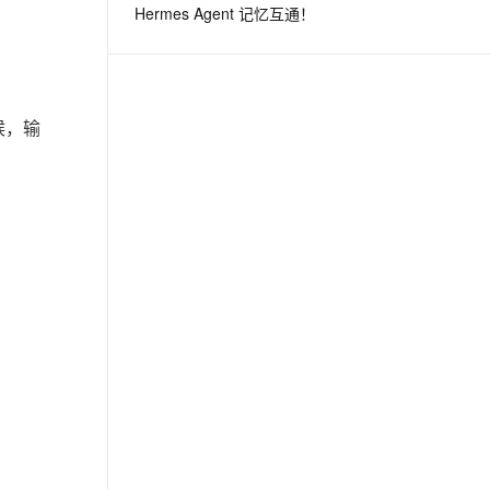
Hermes Agent 记忆互通！
息提取
与 AI 智能体进行实时音视频通话
从文本、图片、视频中提取结构化的属性信息
构建支持视频理解的 AI 音视频实时通话应用
候，输
t.diy 一步搞定创意建站
构建大模型应用的安全防护体系
通过自然语言交互简化开发流程,全栈开发支持
通过阿里云安全产品对 AI 应用进行安全防护