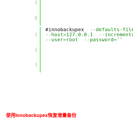
        7

        8

#innobackupex
--defaults-fi
        1

--host=127.0.0.1 --increment
--user=root --password=''
        2

        3

使用innobackupex恢复增量备份