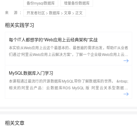
备份mysql数据库
增量备份数据库
来 源：
开发者社区
>
数据库
>
文章
> 正文
相关实践学习
每个IT人都想学的“Web应用上云经典架构”实战
本实验从Web应用上云这个最基本的、最普遍的需求出发，帮助IT从业者
们通过“阿里云Web应用上云解决方案”，了解一个企业级Web应用上云的
常见架构，了解如何构建一个高可用、可扩展的企业级应用架构。
MySQL数据库入门学习
本课程通过最流行的开源数据库MySQL带你了解数据库的世界。 &nbsp;
相关的阿里云产品：云数据库RDS MySQL 版 阿里云关系型数据库
RDS（Relational Database Service）是一种稳定可靠、可弹性伸缩的在
线数据库服务，提供容灾、备份、恢复、迁移等方面的全套解决方案，彻
底解决数据库运维的烦恼。 了解产品详
情:&nbsp;https://www.aliyun.com/product/rds/mysql&nbsp;
相关文章