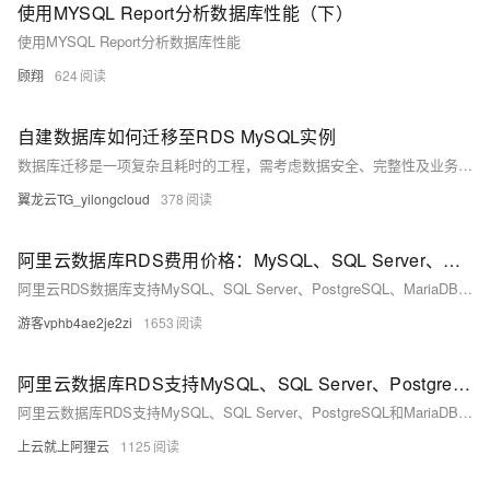
使用MYSQL Report分析数据库性能（下）
使用MYSQL Report分析数据库性能
顾翔
624
自建数据库如何迁移至RDS MySQL实例
数据库迁移是一项复杂且耗时的工程，需考虑数据安全、完整性及业务中断影响。使用阿里云数据传输服务DTS，可快速、平滑完成迁移任务，将应用停机时间降至分钟级。您还可通过全量备份自建数据库并恢复至RDS MySQL实例，实现间接迁移上云。
翼龙云TG_yilongcloud
378
阿里云数据库RDS费用价格：MySQL、SQL Server、PostgreSQL和MariaDB引擎收费标准
阿里云RDS数据库支持MySQL、SQL Server、PostgreSQL、MariaDB，多种引擎优惠上线！MySQL倚天版88元/年，SQL Server 2核4G仅299元/年，PostgreSQL 227元/年起。高可用、可弹性伸缩，安全稳定。详情见官网活动页。
游客vphb4ae2je2zi
1653
阿里云数据库RDS支持MySQL、SQL Server、PostgreSQL和MariaDB引擎
阿里云数据库RDS支持MySQL、SQL Server、PostgreSQL和MariaDB引擎，提供高性价比、稳定安全的云数据库服务，适用于多种行业与业务场景。
上云就上阿狸云
1125