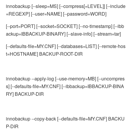
innobackup [--sleep=MS] [--compress[=LEVEL]] [--include
=REGEXP] [--user=NAME] [--password=WORD]
[--port=PORT] [--socket=SOCKET] [--no-timestamp] [--ibb
ackup=IBBACKUP-BINARY] [--slave-info] [--stream=tar]
[--defaults-file=MY.CNF] [--databases=LIST] [--remote-hos
t=HOSTNAME] BACKUP-ROOT-DIR
innobackup --apply-log [--use-memory=MB] [--uncompres
s] [--defaults-file=MY.CNF] [--ibbackup=IBBACKUP-BINA
RY] BACKUP-DIR
innobackup --copy-back [--defaults-file=MY.CNF] BACKU
P-DIR