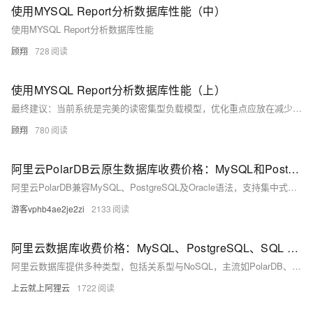
使用MYSQL Report分析数据库性能（中）
使用MYSQL Report分析数据库性能
顾翔
728
使用MYSQL Report分析数据库性能（上）
最终建议：当前系统是完美的读密集型负载模型，优化重点应放在减少行读取量和提高数据定位效率。通过索引优化、分区策略和内存缓存，预期可降低30%的CPU负载，同时保持100%的缓冲池命中率。建议每百万次查询后刷新统计信息以持续优化
顾翔
780
阿里云PolarDB云原生数据库收费价格：MySQL和PostgreSQL详细介绍
阿里云PolarDB兼容MySQL、PostgreSQL及Oracle语法，支持集中式与分布式架构。标准版2核4G年费1116元起，企业版最高性能达4核16G，支持HTAP与多级高可用，广泛应用于金融、政务、互联网等领域，TCO成本降低50%。
游客vphb4ae2je2zi
2133
阿里云数据库收费价格：MySQL、PostgreSQL、SQL Server和MariaDB引擎费用整理
阿里云数据库提供多种类型，包括关系型与NoSQL，主流如PolarDB、RDS MySQL/PostgreSQL、Redis等。价格低至21元/月起，支持按需付费与优惠套餐，适用于各类应用场景。
上云就上阿狸云
1722