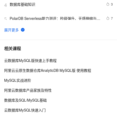
数据库基础知识
3
4
PolarDB Serverless能力测评：秒级弹升、无感伸缩与强
7
5
一致性，助您实现高效云数据库管理！
用ANNOVAR自建数据库注释基因组
12
6
征文分享｜OceanBase 3.1.2 数据库性能测试探索
5
7
相关课程
云数据库MySQL版快速上手教程
weblogic连接RAC数据库
3
8
阿里云云原生数据仓库AnalyticDB MySQL版 使用教程
「时序数据库」时间序列数据与MongoDB：第一部分-简
2
9
MySQL实战进阶
介
ctfshow-WEB-web14( 利用数据库读写功能读取网站敏感
5
10
阿里云数据库产品家族及特性
文件)
数据库及SQL/MySQL基础
云数据库MySQL快速入门