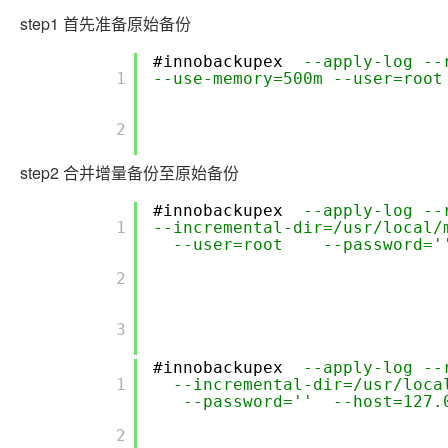
step1 首先准备原始备份
#innobackupex
--apply-log --
        1

--use-memory=500m --user=root
        2

step2 合并增量备份至原始备份
#innobackupex
--apply-log -
        1

--incremental-dir=/usr/local/
--user=root --password=''
        2

        3

#innobackupex
--apply-log --
        1

--incremental-dir=/usr/loc
--password='' --host=127.
        2
