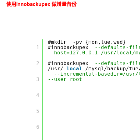
使用innobackupex 做增量备份
#mkdir -pv {mon,tue.wed}
        1

#innobackupex
--defaults-fil
--host=127.0.0.1 /usr/local/m
        2

#innobackupex
--defaults-fil
/usr/
local
/mysql/backup/t
--incremental-basedir=/usr
        3

--user=root
        4

        5

        6
