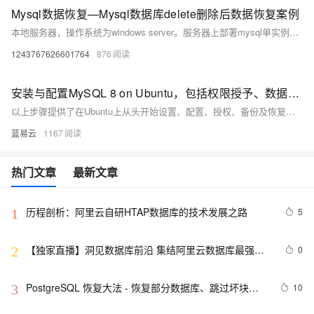
Mysql数据恢复—Mysql数据库delete删除后数据恢复案例
本地服务器，操作系统为windows server。服务器上部署mysql单实例，innodb引擎，独立表空间。未进行数据库备份，未开启binlog。 人为误操作使用Delete命令删除数据时未添加where子句，导致全表数据被删除。删除后未对该表进行任何操作。需要恢复误删除的数据。 在本案例中的mysql数据库未进行备份，也未开启binlog日志，无法直接还原数据库。
1243767626601764
876
安装与配置MySQL 8 on Ubuntu，包括权限授予、数据库备份及远程连接指南
以上步骤提供了在Ubuntu上从头开始设置、配置、授权、备份及恢复一个基础但完整的MySQL环境所需知识点。
蓝易云
1167
热门文章
最新文章
历程剖析：阿里云自研HTAP数据库的技术发展之路
5
1
【独家直播】洞见数据库前沿 集结阿里云数据库最强阵
0
2
容 DTCC 2019 八大亮点抢先看
PostgreSQL 恢复大法 - 恢复部分数据库、跳过坏块、
10
3
修复无法启动的数据库