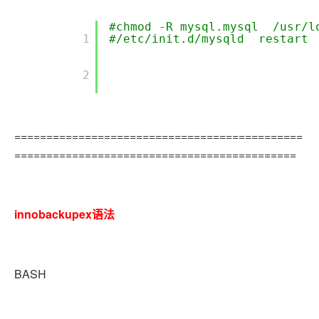
#chmod -R mysql.mysql /usr/l
        1

#/etc/init.d/mysqld restart
        2

=============================================
============================================
innobackupex语法
BASH