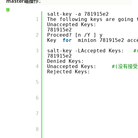
master端操作：
?
salt-key -a 781915e2
       1

The following keys are going
Unaccepted Keys:
781915e2
       2

Proceed? [n
/Y
] y
Key
for
minion 781915e2 ac
       3

salt-key -LAccepted Keys:
#
781915e2
Denied Keys:
       4

Unaccepted Keys:
#(没有接受
Rejected Keys:
       5

       6

       7

       8
