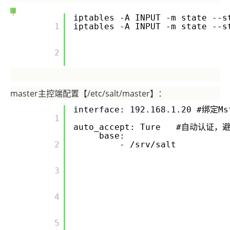
?
iptables -A INPUT -m state --s
       1

iptables -A INPUT -m state --s
       2

master主控端配置【/etc/salt/master】：
interface: 192.168.1.20 #
       1

auto_accept: Ture #自动认
base:
       2

- /srv/salt
       3

       4

       5
