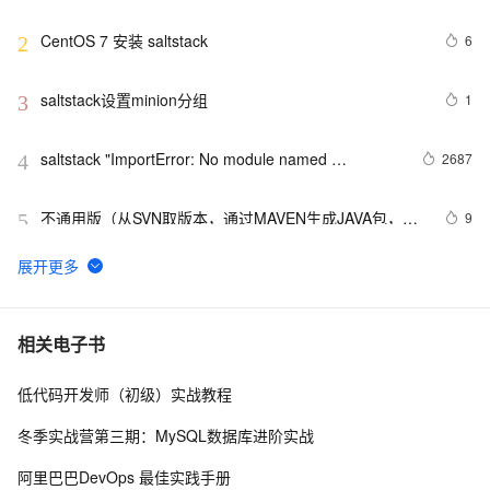
CentOS 7 安装 saltstack
6
2
saltstack设置minion分组
1
3
saltstack "ImportError: No module named 
2687
4
salt.scripts"错误解决
不通用版（从SVN取版本，通过MAVEN生成JAVA包，通
9
5
过SALTSTACK传送到远程服务器并自动重启TOMCAT服
务）PYTHON代码
自动化运维工具之Saltstack
1
6
saltstack的rest接口salt-api开发使用指南
6
7
相关电子书
低代码开发师（初级）实战教程
使用SaltStack安装JBoss
6
8
冬季实战营第三期：MySQL数据库进阶实战
saltstack 报错 Minion did not return. [No response]
5
9
阿里巴巴DevOps 最佳实践手册