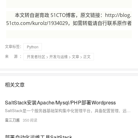
本文转自谢育政 51CTO博客，原文链接：http://blog.
51cto.com/kurolz/1934029，如需转载请自行联系原作者
文章标签：
Python
来 源：
开发者社区
>
开发与运维
>
文章
> 正文
相关文章
SaltStack安装Apache/Mysql/PHP部署Wordpress
SaltStack是一个服务器基础架构集中化管理平台，具备配置管理、远程执行、监控等功能，基于Python语言实现，结合轻量级消息队列（ZeroMQ）与Python第三方模块（Pyzmq、PyCrypto、Pyjinjia2、python-msgpack和PyYAML等）构建。 SaltStack 采用 C/S模式，server端就是salt的master，client端就是minion，minion与master之间通过ZeroMQ消息队列通信。 master监听4505和4506端口，4505对应的是ZMQ的PUB system，用来发送消息，4506对应的是REP system是来接受
蛮三刀酱
350
部署自动化运维工具SaltStack