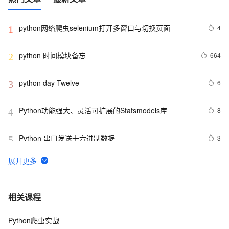
python网络爬虫selenium打开多窗口与切换页面
4
1
python 时间模块备忘
664
2
python day Twelve
6
3
Python功能强大、灵活可扩展的Statsmodels库
8
4
Python 串口发送十六进制数据
3
5
python join 和 split的常用使用方法
570
6
python 模块初始
6
7
相关课程
Python爬虫实战
python中使用and和or来实现其它语言中的?号表达式
5
8