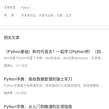
文章标签：
Python
来 源：
开发者社区
>
开发与运维
>
文章
> 正文
相关文章
（Python基础）新时代语言！一起学习Python吧！（四）：dict字典和set类型；切片类型、列表生成式；map和reduce迭代器；filter过滤函数、sorted排序函数；lambda函数
dict字典 Python内置了字典：dict的支持，dict全称dictionary，在其他语言中也称为map，使用键-值（key-value）存储，具有极快的查找速度。 我们可以通过声明JS对象一样的方式声明dict
凉凉心.
507
Python字典：高效数据管理的瑞士军刀
Python字典基于哈希表实现，提供接近O(1)的高效查找，支持增删改查、遍历、合并等丰富操作，广泛应用于计数、缓存、配置管理及JSON处理。其灵活性与性能使其成为数据处理的核心工具。
站大爷
793
Python字典：从入门到精通的实用指南