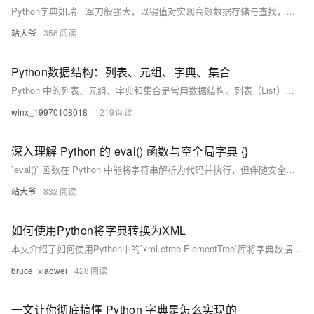
Python字典如瑞士军刀般强大，以键值对实现高效数据存储与查找，广泛应用于配置管理、缓存、统计等场景。本文详解字典基础、进阶技巧、实战应用与常见陷阱，助你掌握这一核心数据结构，写出更高效、优雅的Python代码。
站大爷
356
Python数据结构：列表、元组、字典、集合
Python 中的列表、元组、字典和集合是常用数据结构。列表（List）是有序可变集合，支持增删改查操作；元组（Tuple）与列表类似但不可变，适合存储固定数据；字典（Dictionary）以键值对形式存储，无序可变，便于快速查找和修改；集合（Set）为无序不重复集合，支持高效集合运算如并集、交集等。根据需求选择合适的数据结构，可提升代码效率与可读性。
winx_19970108018
1219
深入理解 Python 的 eval() 函数与空全局字典 {}
`eval()` 函数在 Python 中能将字符串解析为代码并执行，但伴随安全风险，尤其在处理不受信任的输入时。传递空全局字典 {} 可限制其访问内置对象，但仍存隐患。建议通过限制函数和变量、使用沙箱环境、避免复杂表达式、验证输入等提高安全性。更推荐使用 `ast.literal_eval()`、自定义解析器或 JSON 解析等替代方案，以确保代码安全性和可靠性。
站大爷
832
如何使用Python将字典转换为XML
本文介绍了如何使用Python中的`xml.etree.ElementTree`库将字典数据结构转换为XML格式。通过定义递归函数处理字典到XML元素的转换，生成符合标准的XML文档，适用于与旧系统交互或需支持复杂文档结构的场景。示例代码展示了将一个简单字典转换为XML的具体实现过程。
bruce_xiaowei
428
一文让你彻底搞懂 Python 字典是怎么实现的