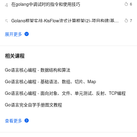
在golang中调试时的指令和使用技巧
6
4
Golang框架实战-KisFlow流式计算框架(2)-项目构建/基础
7
5
模块-(上)
Golang安装和配置指南：从零开始的高效开发之旅
3
6
Golang高性能内存缓存库BigCache设计与分析
7
7
相关课程
Go语言核心编程 - 数据结构和算法
Golang 语言中 kafka 客户端库 sarama
3
8
Go语言核心编程 - 基础语法、数组、切片、Map
Golang 语言怎么使用 go-micro 和 gin 开发微服务？
5
9
Go语言核心编程 - 面向对象、文件、单元测试、反射、TCP编程
知识分享之Golang——使用gorm时进行执行自定义SQL
6
10
Go语言完全自学手册图文教程
的几种方式
查看更多