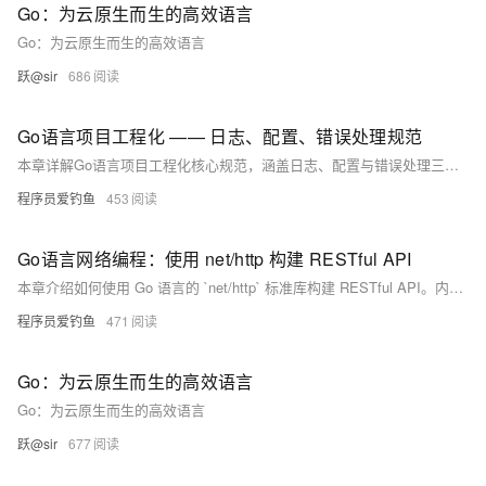
Go：为云原生而生的高效语言
Go：为云原生而生的高效语言
跃@sir
686
Go语言项目工程化 —— 日志、配置、错误处理规范
本章详解Go语言项目工程化核心规范，涵盖日志、配置与错误处理三大关键领域。在日志方面，强调其在问题排查、性能优化和安全审计中的作用，推荐使用高性能结构化日志库zap，并介绍日志级别与结构化输出的最佳实践。配置管理部分讨论了配置分离的必要性，对比多种配置格式如JSON、YAML及环境变量，并提供viper库实现多环境配置的示例。错误处理部分阐述Go语言显式返回error的设计哲学，讲解标准处理方式、自定义错误类型、错误封装与堆栈追踪技巧，并提出按调用层级进行错误处理的建议。最后，总结各模块的工程化最佳实践，助力构建可维护、可观测且健壮的Go应用。
程序员爱钓鱼
453
Go语言网络编程：使用 net/http 构建 RESTful API
本章介绍如何使用 Go 语言的 `net/http` 标准库构建 RESTful API。内容涵盖 RESTful API 的基本概念及规范，包括 GET、POST、PUT 和 DELETE 方法的实现。通过定义用户数据结构和模拟数据库，逐步实现获取用户列表、创建用户、更新用户、删除用户的 HTTP 路由处理函数。同时提供辅助函数用于路径参数解析，并展示如何设置路由器启动服务。最后通过 curl 或 Postman 测试接口功能。章节总结了路由分发、JSON 编解码、方法区分、并发安全管理和路径参数解析等关键点，为更复杂需求推荐第三方框架如 Gin、Echo 和 Chi。
程序员爱钓鱼
471
Go：为云原生而生的高效语言
Go：为云原生而生的高效语言
跃@sir
677