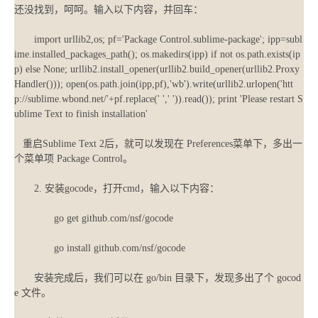
还没找到，呵呵。输入以下内容，并回车：
import urllib2,os; pf='Package Control.sublime-package'; ipp=subl
ime.installed_packages_path(); os.makedirs(ipp) if not os.path.exists(ip
p) else None; urllib2.install_opener(urllib2.build_opener(urllib2.Proxy
Handler())); open(os.path.join(ipp,pf),'wb').write(urllib2.urlopen('htt
p://sublime.wbond.net/'+pf.replace(' ',' ')).read()); print 'Please restart S
ublime Text to finish installation'
重启Sublime Text 2后，就可以发现在 Preferences菜单下，多出一
个菜单项 Package Control。
2. 安装gocode，打开cmd，输入以下内容：
go get github.com/nsf/gocode
go install github.com/nsf/gocode
安装完成后，我们可以在 go/bin 目录下，发现多出了个 gocod
e 文件。