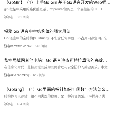
【GoGin】（1）上手Go Gin 基于Go语言开发的Web框架，本文介绍了各种路由的配置信息；包含各场景下请求参数的基本传入接收
gin 框架中采用的路优酷是基于httprouter做的是一个高性能的 HTTP 请求路由器，适用于 Go 语言。它的设计目标是提供高效的路由匹配和低内存占用，特别适合需要高性能和简单路由的应用场景。
凉凉心.
681
揭秘 Go 语言中空结构体的强大用法
Go 语言中的空结构体 `struct{}` 不包含任何字段，不占用内存空间。它在实际编程中有多种典型用法：1) 结合 map 实现集合（set）类型；2) 与 channel 搭配用于信号通知；3) 申请超大容量的 Slice 和 Array 以节省内存；4) 作为接口实现时明确表示不关注值。此外，需要注意的是，空结构体作为字段时可能会因内存对齐原因占用额外空间。建议将空结构体放在外层结构体的第一个字段以优化内存使用。
游客kehwsvh7b7a2i
540
监控局域网其他电脑：Go 语言迪杰斯特拉算法的高效应用
在信息化时代，监控局域网成为网络管理与安全防护的关键需求。本文探讨了迪杰斯特拉（Dijkstra）算法在监控局域网中的应用，通过计算最短路径优化数据传输和故障检测。文中提供了使用Go语言实现的代码例程，展示了如何高效地进行网络监控，确保局域网的稳定运行和数据安全。迪杰斯特拉算法能减少传输延迟和带宽消耗，及时发现并处理网络故障，适用于复杂网络环境下的管理和维护。
游客akle7anmklvj6
612
【Golang】（4）Go里面的指针如何？函数与方法怎么不一样？带你了解Go不同于其他高级语言的语法
结构体可以存储一组不同类型的数据，是一种符合类型。Go抛弃了类与继承，同时也抛弃了构造方法，刻意弱化了面向对象的功能，Go并非是一个传统OOP的语言，但是Go依旧有着OOP的影子，通过结构体和方法也可以模拟出一个类。
凉凉心.
454