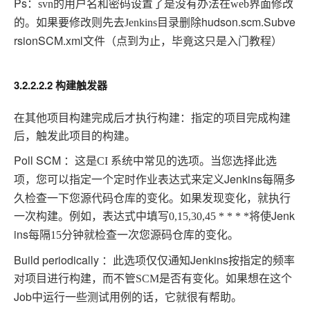
Ps
：
svn
的用户名和密码设置了是没有办法在
web
界面修改
hudson.scm.Subve
的。如果要修改则先去
Jenkins
目录删除
rsionSCM.xml文件（点到为止，毕竟这只是入门教程）
3.2.2.2.2 构建触发器
在其他项目构建完成后才执行构建：指定的项目完成构建
后，触发此项目的构建。
Poll SCM ：这是
CI
系统中常见的选项。当您选择此选
Jenkins每隔多
项，您可以指定一个定时作业表达式来定义
久检查一下您源代码仓库的变化。如果发现变化，就执行
一次构建。例如，表达式中填写
Jenk
0,15,30,45 * * * *
将使
ins每隔
15
分钟就检查一次您源码仓库的变化。
Build periodically ：此选项仅仅通知Jenkins按指定的频率
对项目进行构建，而不管
如果想在这个
SCM
是否有变化。
Job中运行一些测试用例的话，它就很有帮助。