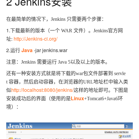
2 Jenkins安装
在最简单的情况下，
Jenkins
只需要两个步骤：
1.
下载最新的版本（一个
WAR
文件）。
Jenkins
官方网
http://Jenkins-ci.org/
址
:
2.
Java
-jar jenkins.war
运行
注意：
Jenkins
需要运行
Java 5
以及以上的版本。
还有一种安装方式就是将下载的
war
包文件部署到
servle
t
容器，然后启动容器，在浏览器的
URL
地址栏中输入类
http://localhost:8080/jenkins/
这样的地址即可。下图是
似
安装成功后的界面（使用的是
Linux
+Tomcat6+Java6
环
境）：