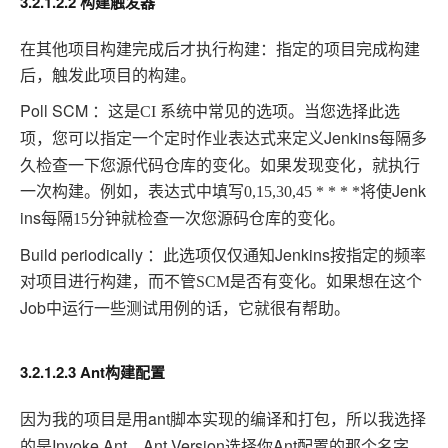
3.2.1.2.2 构建触发器
在其他项目构建完成后才执行构建：指定的项目完成构建
后，触发此项目的构建。
Poll SCM ：这是
CI
系统中常见的选项。当您选择此选
Jenkins每隔多
项，您可以指定一个定时作业表达式来定义
久检查一下您源代码仓库的变化。如果发现变化，就执行
一次构建。例如，表达式中填写
Jenk
0,15,30,45 * * * *
将使
ins每隔
15
分钟就检查一次您源码仓库的变化。
Build periodically ：此选项仅仅通知Jenkins按指定的频率
对项目进行构建，而不管
如果想在这个
SCM
是否有变化。
Job中运行一些测试用例的话，它就很有帮助。
3.2.1.2.3 Ant构建配置
因为我的项目是用ant
脚本实现的编译和打包，所以我选择
Invoke Ant，Ant Version选择你Ant配置的那个名字，
的是