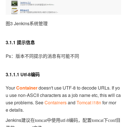
图3 Jenkins
系统管理
3.1.1 提示信息
Ps
：版本不同提示的消息有可能不同
3.1.1.1 Utf-8编码
Your
Container
doesn't use UTF-8 to decode URLs. If yo
u use non-ASCII characters as a job name etc, this will ca
use problems. See
Containers
and
Tomcat i18n
for mor
e details.
Jenkins
建议在
tomcat
中使用
utf-8
编码，配置
tomcat
下
conf
目