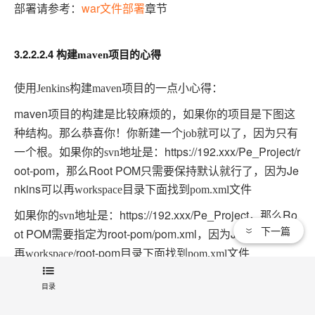
部署请参考：
war
章节
文件部署
3.2.2.2.4 构建
maven
项目的心得
使用
Jenkins
构建
maven
项目的一点小心得：
maven
项目的构建是比较麻烦的，如果你的项目是下图这
种结构。那么恭喜你！你新建一个
job
就可以了，因为只有
https://192.xxx/Pe_Project/r
一个根。如果你的
svn
地址是：
oot-pom，那么Root POM只需要保持默认就行了，因为Je
nkins
可以再
workspace
目录下面找到
pom.xml
文件
如果你的
址是：https://192.xxx/Pe_Project，那么Ro
svn
地
下一篇
ot POM需要指定为root-pom/pom.xml，因为Jenkins
可以
root-pom目录下面找到
再
workspace/
pom.xml
文件
目录