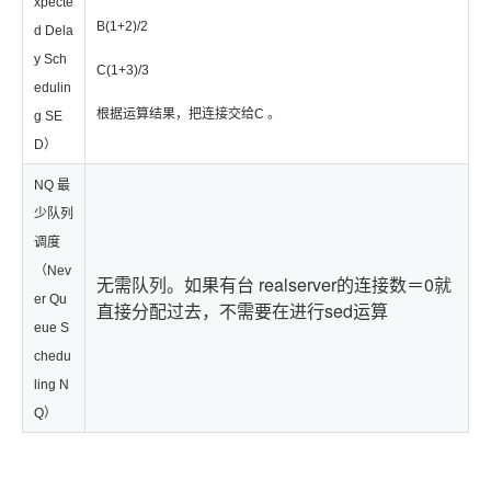
xpecte
B(1+2)/2
d Dela
y Sch
C(1+3)/3
edulin
根据运算结果，把连接交给C 。
g SE
D）
NQ 最
少队列
调度
（Nev
无需队列。如果有台 realserver的连接数＝0就
er Qu
直接分配过去，不需要在进行sed运算
eue S
chedu
ling N
Q）