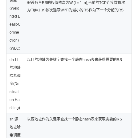
调度
假设各台RS的权值依次为Wi(l = 1..n),当前的TCP连接数依次
(Weig
为Ti(l=1..n)依次选取Wi/Ti为最小的RS作为下一个分配的RS
hted L
east-C
omne
ction)
(WLC)
dh 目
以目的地址为关键字查找一个静态hash表来获得需要的RS
的地址
哈希调
度(De
stinati
on Ha
shing)
sh 源
以源地址作为关键字查找一个静态hash表来获取需要的RS
地址哈
希调度