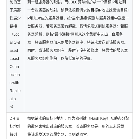
制的基
到一组服务器的映射，而LBLC算法维护从一个目标IP地址到
于局部
一台服务器的映射。该算法根据请求的目标IP地址找出该目标I
性最少
P地址对应的服务器组，按“最小连接”原则从服务器组中选出一
链接
台服务器，若服务器没有超载，将请求发送到该服务器；若服
（Loc
务器超载，则按“最小连接”原则从这个集群中选出一台服务
ality-B
器，将该服务器加入到服务器组中，将请求发送到该服务器。
ased
同时，当该服务器组有一段时间没有被修改，将最忙的服务器
Least
从服务器组中删除，以降低复制的程度。
Conn
ection
s with
Replic
atio
n）
DH 目
根据请求的目标IP地址，作为散列键（Hash Key）从静态分配
标地址
的散列表找出对应的服务器，若该服务器是可用的且未超载，
散列
将请求发送到该服务器，否则返回空。