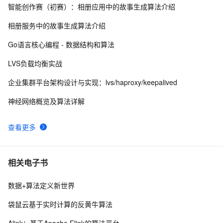
智能创作赛（初赛）：相册应用中的故事生成算法介绍
LVS原理详解
3
8
相册服务中的故事生成算法介绍
lvs-dr简单配置
621
9
Go语言核心编程 - 数据结构和算法
再来，LVS+KEEPALIVED
610
10
LVS负载均衡实战
企业集群平台架构设计与实现：lvs/haproxy/keepalived
神经网络概览及算法详解
查看更多
相关电子书
数据+算法定义新世界
袋鼠云基于实时计算的反黄牛算法