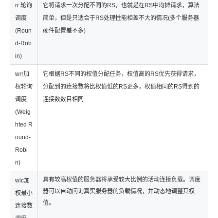
rr 轮询
它将请求一次分配不同的RS，也就是在RS中均摊请求，算法
调度
简单，但是只适合于RS处理性能相差不大的情况(多个服务器
(Roun
硬件配置差不多)
d-Rob
in)
wrr加
它根据RS不同的权值分配任务，权值高的RS优先获得请求，
权轮询
分配到的连接数将比权值低的RS更多，权值相同的RS得到的
调度
连接数数目相同
(Weig
hted R
ound-
Robi
n)
具有较高权值的服务器将承受较大比例的活动连接负载。调度
wlc加
器可以自动问询真实服务器的负载情况，并动态地调整其权
权最小
值。
连接数