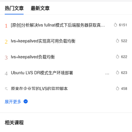
热门文章
最新文章
[原创]分析解决lvs fullnat模式下后端服务器获取真实
6151
1
IP地址异常问题
lvs+keepalived实现高可用负载均衡
522
2
lvs+keepalived负载均衡
622
3
Ubuntu LVS DR模式生产环境部署					
623
4
推荐
原来在企业写的LVS的监控脚本
458
5
使用 LVS 实现负载均衡原理及安装配置详解
588
6
重启fastdfs脚本，前端lvs
604
7
相关课程