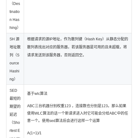
（Des
tinatio
n Has
hing）
SH 源
根据请求的源IP地址，作为散列键（Hash Key）从静态分配的
地址散
散列表找出对应的服务器，若该服务器是可用的且未超载，将
列（S
请求发送到该服务器，否则返回空。
ource
Hashi
ng）
SED
基于wlc算法
最短的
ABC三台机器分别权重123 ，连接数也分别是123。那么如果
期望的
使用WLC算法的话一个新请求进入时它可能会分给ABC中的任
延迟
意一个。使用sed算法后会进行这样一个运算
（Sho
rtest E
A(1+1)/1