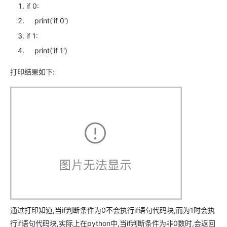
if
0
:
print
(
'if 0'
)
if
1
:
print
(
'if 1'
)
打印结果如下:
通过打印知道,当if判断条件为0不会执行if语句代码块,而为1时会执
行if语句代码块,实际上在python中,当if判断条件为非0数时,会返回