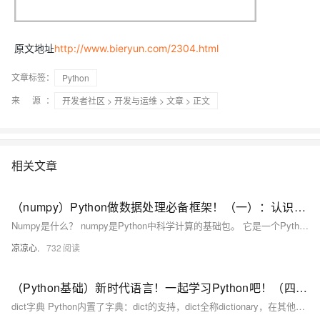
原文地址
http://www.bieryun.com/2304.html
文章标签：
Python
来 源：
开发者社区
>
开发与运维
>
文章
> 正文
相关文章
（numpy）Python做数据处理必备框架！（一）：认识numpy；从概念层面开始学习ndarray数组：形状、数组转置、数值范围、矩阵...
Numpy是什么？ numpy是Python中科学计算的基础包。 它是一个Python库，提供多维数组对象、各种派生对象(例如掩码数组和矩阵)以及用于对数组进行快速操作的各种方法，包括数学、逻辑、形状操作、排序、选择、I/0 、离散傅里叶变换、基本线性代数、基本统计运算、随机模拟等等。 Numpy能做什么？ numpy的部分功能如下: ndarray，一个具有矢量算术运算和复杂广播能力的快速且节省空间的多维数组 用于对整组数据进行快速运算的标准数学函数(无需编写循环)。 用于读写磁盘数据的工具以及用于操作内存映射文件的工具。 线性代数、随机数生成以及傅里叶变换功能。 用于集成由C、C++
凉凉心.
732
（Python基础）新时代语言！一起学习Python吧！（四）：dict字典和set类型；切片类型、列表生成式；map和reduce迭代器；filter过滤函数、sorted排序函数；lambda函数
dict字典 Python内置了字典：dict的支持，dict全称dictionary，在其他语言中也称为map，使用键-值（key-value）存储，具有极快的查找速度。 我们可以通过声明JS对象一样的方式声明dict