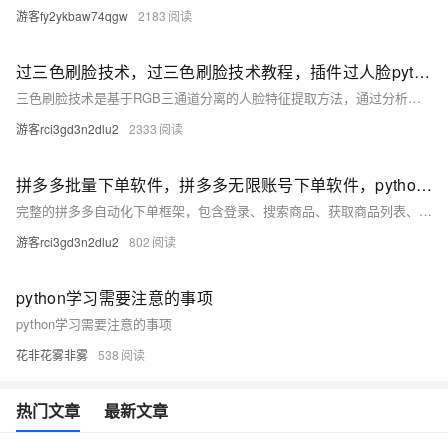
游客fy2ykbaw74qgw
2183
过三色刷脸技术，过三色刷脸技术教程，插件过人脸python分享学习
三色刷脸技术是基于RGB三通道分离的人脸特征提取方法，通过分析人脸在不同颜色通道的特征差异
游客rci3gd3n2dlu2
2333
拼多多批量下单软件，拼多多无限账号下单软件，python框架仅供学习参考
完整的拼多多自动化下单框架，包含登录、搜索商品、获取商品列表、下单等功能。
游客rci3gd3n2dlu2
802
python学习需要注意的事项
python学习需要注意的事项
花非花雾非雾
538
热门文章
最新文章