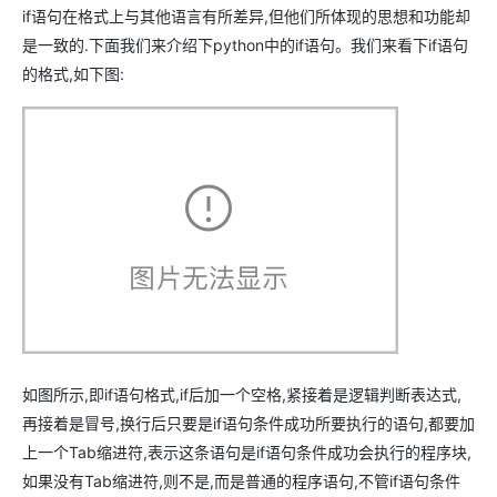
if语句在格式上与其他语言有所差异,但他们所体现的思想和功能却
是一致的.下面我们来介绍下python中的if语句。我们来看下if语句
的格式,如下图:
如图所示,即if语句格式,if后加一个空格,紧接着是逻辑判断表达式,
再接着是冒号,换行后只要是if语句条件成功所要执行的语句,都要加
上一个Tab缩进符,表示这条语句是if语句条件成功会执行的程序块,
如果没有Tab缩进符,则不是,而是普通的程序语句,不管if语句条件