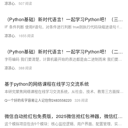
凉凉心.
507
（Python基础）新时代语言！一起学习Python吧！（三）：IF条件判断和match匹配；Python中的循环：for...in、while循环；循环操作关键字；Python函数使用方法
IF 条件判断 使用if语句，对条件进行判断 true则执行代码块缩进语句 false则不执行代码块缩进语句，如果有else 或 elif 则进入相应的规则中执行
凉凉心.
1655
（Python基础）新时代语言！一起学习Python吧！（二）：字符编码由来；Python字符串、字符串格式化；list集合和tuple元组区别
字符编码 我们要清楚，计算机最开始的表达都是由二进制而来 我们要想通过二进制来表示我们熟知的字符看看以下的变化 例如： 1 的二进制编码为 0000 0001 我们通过A这个字符，让其在计算机内部存储（现如今，A 字符在地址通常表示为65） 现在拿A举例： 在计算机内部 A字符，它本身表示为 65这个数，在计算机底层会转为二进制码 也意味着A字符在底层表示为 1000001 通过这样的字符表示进行转换，逐步发展为拥有127个字符的编码存储到计算机中，这个编码表也被称为ASCII编码。 但随时代变迁，ASCII编码逐渐暴露短板，全球有上百种语言，光是ASCII编码并不能够满足需求
凉凉心.
388
基于python的网络课程在线学习交流系统
本研究聚焦网络课程在线学习交流系统，从社会、技术、教育三方面探讨其发展背景与意义。系统借助Java、Spring Boot、MySQL、Vue等技术实现，融合云计算、大数据与人工智能，推动教育公平与教学模式创新，具有重要理论价值与实践意义。
Q一个好的名字容易让人记住你2483558220
326
微信自动抢红包免费版，2025微信抢红包神器，微信红包挂苹果版【python仅供学习】
这个模拟项目包含5个模块：核心监控逻辑、用户界面、配置管理、实用工具和主程序入口