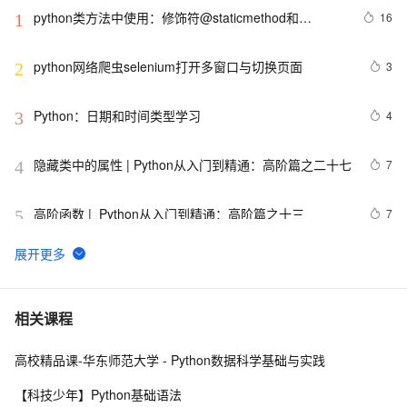
python类方法中使用：修饰符@staticmethod和
16
1
@classmethod的作用与区别，还有装饰器@property的
使用
python网络爬虫selenium打开多窗口与切换页面
3
2
Python：日期和时间类型学习
4
3
隐藏类中的属性 | Python从入门到精通：高阶篇之二十七
7
4
高阶函数 |  Python从入门到精通：高阶篇之十三
7
5
【笔记】Python简明教程
665
6
用 Python 实现你的量化交易策略
11
7
相关课程
高校精品课-华东师范大学 - Python数据科学基础与实践
python_list
669
8
【科技少年】Python基础语法