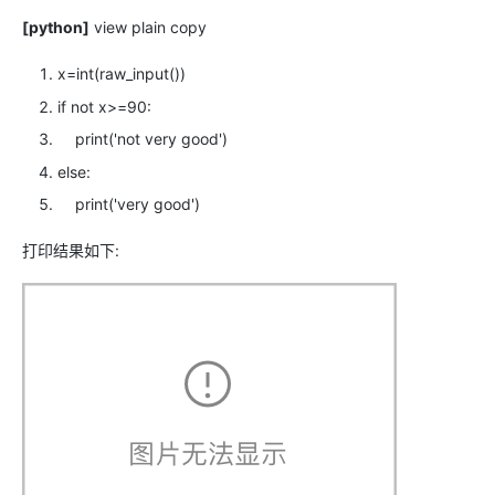
[python]
view plain
copy
x=int(raw_input())
if
not
x>=
90
:
print
(
'not very good'
)
else
:
print
(
'very good'
)
打印结果如下: