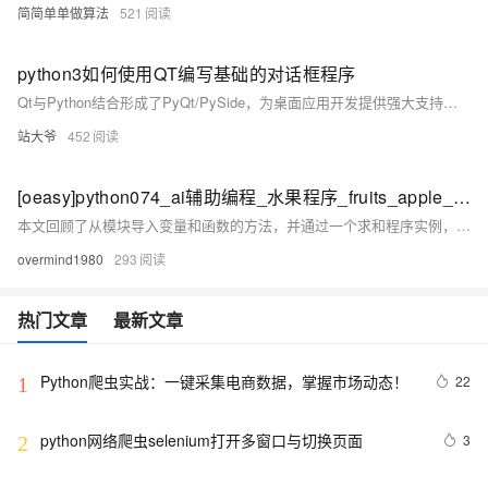
简简单单做算法
521
python3如何使用QT编写基础的对话框程序
Qt与Python结合形成了PyQt/PySide，为桌面应用开发提供强大支持。通过简单安装PyQt5或PySide6，开发者可快速搭建跨平台GUI应用。本文从创建基础对话框入手，介绍布局管理、信号与槽机制、对话框模式及样式表美化等核心功能，并探讨模态窗口、事件驱动编程和资源打包等内容。最后，引导读者探索模型视图架构、多线程处理等进阶技术，逐步掌握用Python+Qt开发高效桌面应用的技能。
站大爷
452
[oeasy]python074_ai辅助编程_水果程序_fruits_apple_banana_加法_python之禅
本文回顾了从模块导入变量和函数的方法，并通过一个求和程序实例，讲解了Python中输入处理、类型转换及异常处理的应用。重点分析了“明了胜于晦涩”（Explicit is better than implicit）的Python之禅理念，强调代码应清晰明确。最后总结了加法运算程序的实现过程，并预告后续内容将深入探讨变量类型的隐式与显式问题。附有相关资源链接供进一步学习。
overmind1980
293
热门文章
最新文章
Python爬虫实战：一键采集电商数据，掌握市场动态！
22
1
python网络爬虫selenium打开多窗口与切换页面
3
2