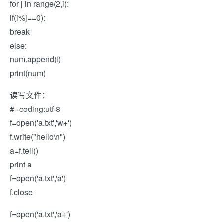
for j in range(2,i):
if(i%j==0):
break
else:
num.append(i)
print(num)
读写文件：
#--coding:utf-8
f=open('a.txt','w+')
f.write("hello\n")
a=f.tell()
print a
f=open('a.txt','a')
f.close
f=open('a.txt','a+')