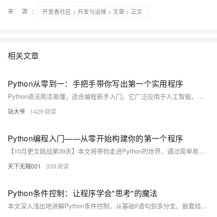
来 源：
开发者社区
>
开发与运维
>
文章
> 正文
相关文章
Python从零到一：手把手带你写出第一个实用程序
Python语法简洁易懂，适合编程新手入门。它广泛应用于人工智能、自动化办公、Web开发等领域。学习Python可快速搭建项目，拥有丰富库支持和强大社区资源。通过本教程，你将掌握基础语法、环境搭建、程序逻辑控制及实战项目开发，开启编程之旅。
站大爷
1429
Python编程入门——从零开始构建你的第一个程序
【10月更文挑战第39天】本文将带你走进Python的世界，通过简单易懂的语言和实际的代码示例，让你快速掌握Python的基础语法。无论你是编程新手还是想学习新语言的老手，这篇文章都能为你提供有价值的信息。我们将从变量、数据类型、控制结构等基本概念入手，逐步过渡到函数、模块等高级特性，最后通过一个综合示例来巩固所学知识。让我们一起开启Python编程之旅吧！
天下无贼001
339
Python条件控制：让程序学会"思考"的魔法
本文深入浅出地讲解Python条件控制，从基础if语句到多分支、嵌套结构，再到简洁的三元表达式与Python 3.10新增的match-case模式匹配，结合电商折扣、会员等级、ATM系统等实战案例，全面掌握程序“智能决策”的核心逻辑。