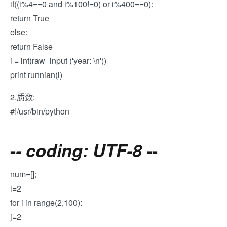
if((i%4==0 and i%100!=0) or i%400==0):
return True
else:
return False
i = int(raw_input ('year: \n'))
print runnian(i)
2.质数:
#!/usr/bin/python
-
- coding: UTF-8 -
-
num=[];
i=2
for i in range(2,100):
j=2