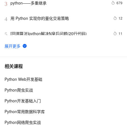
python——多重继承
679
3
用 Python 实现你的量化交易策略
12
4
[回溯算法]python解决N皇后问题(20行代码)
11
5
python_list
671
6
Python之计算24点
476
7
相关课程
Python Web开发基础
Python中的find()和count()方法详解
9
8
Python爬虫实战
Python 二维码的读取与生成：使用链接生成二维码、读
8
9
Python开发基础入门
取二维码里的链接
python网络编程初级
485
10
Python常用数据科学库
Python网络爬虫实战