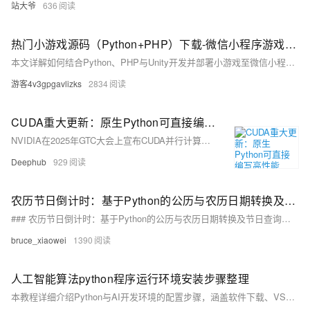
站大爷
636
热门小游戏源码（Python+PHP）下载-微信小程序游戏源码Unity发实战指南​
本文详解如何结合Python、PHP与Unity开发并部署小游戏至微信小程序。涵盖技术选型、Pygame实战、PHP后端对接、Unity转换适配及性能优化，提供从原型到发布的完整指南，助力开发者快速上手并发布游戏。
游客4v3gpgavlizks
2834
CUDA重大更新：原生Python可直接编写高性能GPU程序
NVIDIA在2025年GTC大会上宣布CUDA并行计算平台正式支持原生Python编程，消除了Python开发者进入GPU加速领域的技术壁垒。这一突破通过重新设计CUDA开发模型，引入CUDA Core、cuPyNumeric、NVMath Python等核心组件，实现了Python与GPU加速的深度集成。开发者可直接用Python语法进行高性能并行计算，显著降低门槛，扩展CUDA生态，推动人工智能、科学计算等领域创新。此更新标志着CUDA向更包容的语言生态系统转型，未来还将支持Rust、Julia等语言。
Deephub
929
农历节日倒计时：基于Python的公历与农历日期转换及节日查询小程序
### 农历节日倒计时：基于Python的公历与农历日期转换及节日查询小程序 该程序通过`lunardate`库实现公历与农历的日期转换，支持闰月和跨年处理，用户输入农历节日名称后，可准确计算距离该节日还有多少天。功能包括农历节日查询、倒计时计算等。欢迎使用！ （239字符）
bruce_xiaowei
1390
人工智能算法python程序运行环境安装步骤整理
本教程详细介绍Python与AI开发环境的配置步骤，涵盖软件下载、VS2017安装、Anaconda配置、PyCharm设置及组件安装等内容，适用于Windows系统，助你快速搭建开发环境。