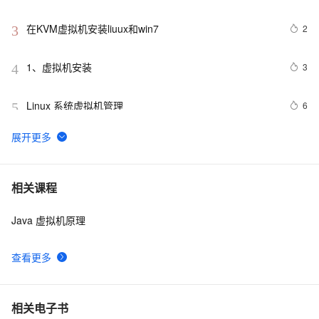
据恢复案例
在KVM虚拟机安装liuux和win7
2
3
1、虚拟机安装
3
4
Linux 系统虚拟机管理
6
5
虚拟机安装（安装（克隆）虚拟机 配置网络 安装
2
6
Centos7 配置（修改）虚拟机的静态IP 修改网卡的配置
文件 测试网络是否互通外部工具 连接linux系统 设置服务
MobaXtem连接虚拟机中的Ubuntu系统 报错： Network 
4
7
相关课程
器时间 修改主机名）（下）
erro: Connection refused
Java 虚拟机原理
[New Portal]Windows Azure Virtual Machine (17) 
531
8
Virtual Machine成本分析
查看更多
Java中的虚拟机参数配置详解
10
9
安装高可用性虚拟机，livemigration系列之九
4
10
相关电子书