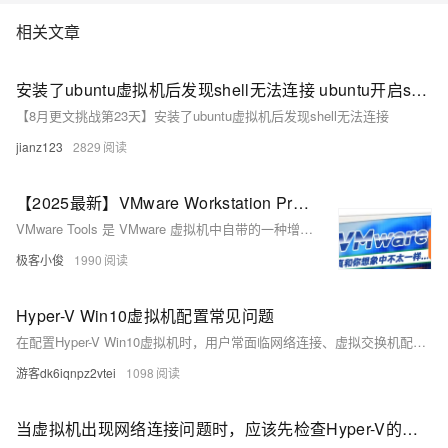
相关文章
安装了ubuntu虚拟机后发现shell无法连接 ubuntu开启ssh连接
【8月更文挑战第23天】安装了ubuntu虚拟机后发现shell无法连接
jianz123
2829
【2025最新】VMware Workstation Pro 虚拟机配置与安装VMware Tools 感受它的强大~
VMware Tools 是 VMware 虚拟机中自带的一种增强工具，能够显著提升虚拟机的性能和用户体验。它提供了优化的显卡驱动程序、文件共享与拖放功能、时间同步以及跨虚拟机和宿主机的复制粘贴功能。安装 VMware Tools 可以让虚拟机在 VMware 平台上运行得更加高效，并且对于老旧系统（如 Win98、Win2000、WinXP）也能提供必要的驱动支持。每个虚拟机都需要独立安装与其操作系统版本相匹配的 VMware Tools，以确保最佳兼容性和性能表现。
极客小俊
1990
Hyper-V Win10虚拟机配置常见问题
在配置Hyper-V Win10虚拟机时，用户常面临网络连接、虚拟交换机配置、资源分配及其他问题。例如，虚拟机无法获取IP地址可能源于DHCP服务异常，需检查并启动该服务；外部虚拟交换机配置错误则需确保物理网络适配器正确连接。此外，内存不足或虚拟硬盘性能瓶颈也会影响运行效果。通过合理调整资源配置、优化设置及遵循最佳实践，可有效解决这些问题。
游客dk6iqnpz2vtei
1098
当虚拟机出现网络连接问题时，应该先检查Hyper-V的网卡连接配置