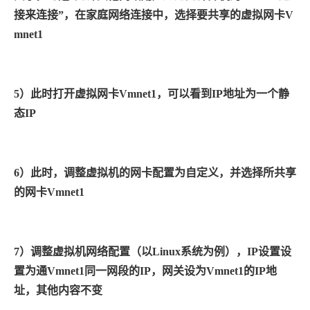
接来连接”，在家庭网络连接中，选择要共享的虚拟网卡
V
mnet1
5
）此时打开虚拟网卡
Vmnet1
，可以看到
IP
地址为一个静
态
IP
6
）此时，调整虚拟机的网卡配置为自定义，并选择所共享
的网卡
Vmnet1
7
）调整虚拟机网络配置（以
Linux
系统为例），
IP
设置设
置为通
Vmnet1
同一网段的
IP
，网关设为
Vmnet1
的
IP
地
址，其他内容不变