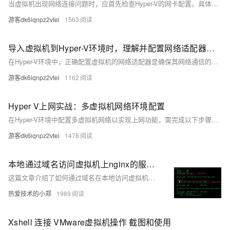
当虚拟机出现网络连接问题时，应首先检查Hyper-V的网卡配置。具体步骤包括：确认虚拟机运行状态、检查虚拟交换机类型和物理网卡连接、确保虚拟机网络适配器正确连接到虚拟交换机，并验证网络配置（IP地址等）。常见问题如虚拟交换机配置错误、网络适配器未连接或防火墙阻止连接，可通过重新配置或调整设置解决。必要时重启虚拟机和宿主机，查看事件日志或联系技术支持以进一步排查问题。
游客dk6iqnpz2vtei
1563
导入虚拟机到Hyper-V环境时，理解并配置网络适配器设置是确保网络通信的关键
在Hyper-V环境中，正确配置虚拟机的网络适配器是确保其网络通信的关键。需先启用Hyper-V功能并创建虚拟交换机。接着，在Hyper-V管理器中选择目标虚拟机，添加或配置网络适配器，选择合适的虚拟交换机（外部、内部或私有），并根据需求配置VLAN、MAC地址等选项。最后，启动虚拟机并验证网络连接，确保其能正常访问外部网络、与主机及其他虚拟机通信。常见问题包括无法访问外部网络或获取IP地址，需检查虚拟交换机和适配器设置。
游客dk6iqnpz2vtei
1162
Hyper V上网实战：多虚拟机网络环境配置
在Hyper-V环境中配置多虚拟机网络以实现上网功能，需完成以下步骤：1. 确认Hyper-V安装与物理网络连接正常；2. 配置虚拟交换机（外部、内部或专用）以支持不同网络需求；3. 设置虚拟机网络适配器并关联对应虚拟交换机；4. 验证虚拟机网络连接状态；5. 根据场景需求优化多虚拟机网络环境。此外，还需注意网络隔离、性能监控及数据备份等事项，确保网络安全稳定运行。
游客dk6iqnpz2vtei
1478
本地通过域名访问虚拟机上nginx的服务、搭建域名访问环境一（反向代理配置）
这篇文章介绍了如何通过域名在本地访问虚拟机上的nginx服务，包括创建nginx容器、修改配置文件、修改本地host文件以及进行访问测试的详细步骤。文章提供了具体的Docker命令来创建并配置nginx容器，展示了配置文件的修改示例，说明了如何在本地系统的hosts文件中添加虚拟机IP和自定义域名，以及如何通过浏览器进行测试访问。
热爱技术的小郑
1989
Xshell 连接 VMware虚拟机操作 截图和使用