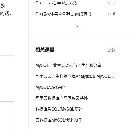
安全
Go——小白学习之方法
我要投诉
e-1.1-I2V
Cosyvoice-V3-Flash
1
PolarDB
上云场景组合购
库技
Milvus 弹性伸缩功能新增节
伴
漫剧创作，剧本、分镜、视频高效生成
100%兼容MySQL、PostgreSQL，兼容Oracle，支持集中和分布式
覆盖90%+业务场景，专享组合折扣价
点支持范围
畅自然，细节丰富
高表现力语音合成大模型，语音克隆听感自然
的话，
VPN
Go 结构体与 JSON 之间的转换
6
ernetes 版 ACK
云聚AI 严选权益
AI 原生数据库服务发布
SSL 证书
在 Go 语言中使用 exec 包执行 Shell 
2
2V
Fun-ASR
，一键激活高效办公新体验
理容器应用的 K8s 服务
精选AI产品，从模型到应用全链提效
Agent 数据网关
命令（上）
文戏情感细腻自然，动作戏激烈拳拳到肉，实现更强表演能力
支持中英文自由切换，具备更强的噪声鲁棒性
堡垒机
Go 数组计算(2)
5
AI 用量加速计划
云原生数据库 PolarDB
防火墙
、识别商机，让客服更高效、服务更出色。
详解go语言的array和slice 【二】
新老同享，达量后返
Agentic Database 发布
3
相关课程
更多
主机安全
应用
MySQL企业常见架构与调优经验分享
千问办公
NEW
AI 应用及服务市场
的智能体编程平台
一站式AI生产力平台
阿里云云原生数据仓库AnalyticDB MySQL版 使用教程
AI 应用
伶鹊
MySQL实战进阶
企业级人与Agent协作平台，接入和调度多个数字员工
智能客服平台，对话机器人、对话分析、智能外呼
大模型
阿里云数据库产品家族及特性
大模型服务平台百炼 - 全妙
自然语言处理
数据库及SQL/MySQL基础
应用创作平台
多模态内容创作工具，已接入 DeepSeek
数据标注
云数据库MySQL快速入门
机器学习