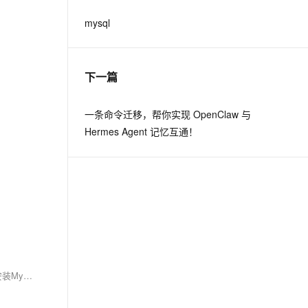
mysql
下一篇
一条命令迁移，帮你实现 OpenClaw 与
Hermes Agent 记忆互通！
在现代应用中，数据库操作至关重要。本教程将指导你使用Go语言进行MySQL的CRUD操作。首先，确保已创建`test_db`数据库及`users`表。接着安装MySQL驱动：`go get -u github.com/go-sql-driver/mysql`。通过示例代码，你将学会连接数据库、创建、查询、更新及删除用户记录。尽管此方法直接，但在实际项目中可能略显繁琐，后续会介绍更高效的库如sqlx或gorm。现在，让我们从基础开始，掌握Go语言中的数据库交互技巧。