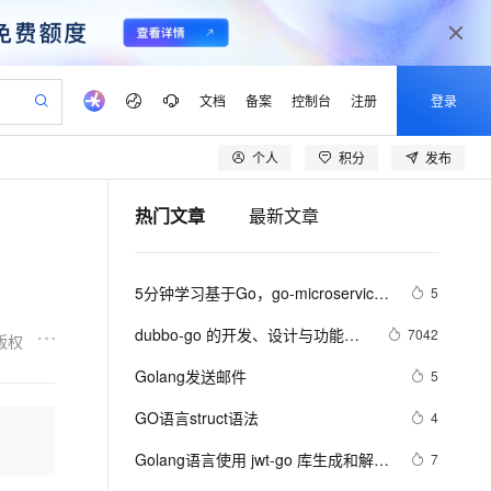
文档
备案
控制台
注册
登录
个人
积分
发布
验
作计划
器
AI 活动
专业服务
服务伙伴合作计划
开发者社区
加入我们
产品动态
服务平台百炼
阿里云 OPC 创新助力计划
热门文章
最新文章
一站式生成采购清单，支持单品或批量购买
io：打造专属 AI 语音助手
S产品伙伴计划（繁花）
峰会
CS
造的大模型服务与应用开发平台
一句话生成原生可编辑精美 PPT 文稿
AI 生产力先锋
Al MaaS 服务伙伴赋能合作
域名
博文
Careers
至高可申请百万元
Qwen3.8-Max 模型上线
开启高性价比 AI 编程新体验
弹性可伸缩的云计算服务
Qwen-Audio-3.0-Realtime 端到端实时语音角色扮演
输入一句话想法, 轻松生成专业的 PPT
先锋实践拓展 AI 生产力的边界
Token 补贴，五大权
计划
海大会
伙伴信用分合作计划
商标
问答
社会招聘
5分钟学习基于Go，go-microservice-
5
益加速 OPC 成功
eek-V4-Pro
SS
一键部署幻兽帕鲁游戏服务器
飞天发布时刻
HOT
Open Search 向量检索版支
划
备案
电子书
校园招聘
template，Minke的微服务
pSeek-V4-Pro
视频创作，一键激活电商全链路生产力
稳定、安全、高性价比、高性能的云存储服务
一键购买专属联机服务器，轻松开启游戏
所见，即是所愿
持视频检索 Pipeline 功能
更多支持
dubbo-go 的开发、设计与功能介
7042
版权
划
公司注册
镜像站
视频生成
语音识别与合成
绍
专属 QwenPaw
漫剧工坊：一站式动画创作平台
AI 实训营
HOT
应用身份服务 (IDaaS)
Golang发送邮件
5
合作伙伴培训与认证
划
上云迁移
站生成，高效打造优质广告素材
全接入的云上超级电脑
从聊天伙伴进化为能主动干活的本地数字员工
快速生产连贯的高质量长漫剧
从基础到进阶，Agent 创客手把手教你
OpenClaw 管理能力上线
lScope
我要反馈
e-1.1-T2V
Qwen3-TTS-Flash
GO语言struct语法
4
查询合作伙伴
n Alibaba Cloud ISV 合作
代维服务
建企业门户网站
10 分钟搭建微信、支付宝小程序
MaxCompute MaxFrame 提
畅细腻的高质量视频
离线语音合成大模型，多语言方言自适应，低延迟高稳定
创新加速
Golang语言使用 jwt-go 库生成和解析 
ope
登录合作伙伴管理后台
7
我要建议
站，无忧落地极速上线
以可视化方式快速构建移动和 PC 门户网站
国内短信简单易用，安全可靠，秒级触达，全球覆盖200+国家和地区。
高效部署网站，快速应用到小程序
供自动弹性内存功能
token