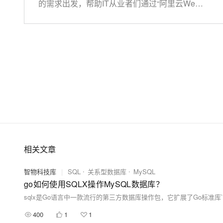
的需求出发，帮助IT从业者们通过“阿里云Web
大模型解决方案
应用上云解决方案”，了解一个企业级Web应用
迁移与运维管理
快速部署 Dify，高效搭建 
上云的常见架构，了解如何构建一个高可用、可
专有云
扩展的企业级应用架构。
10 分钟在聊天系统中增加
相关文章
智物科技库
|
SQL
关系型数据库
MySQL
go如何使用SQLX操作MySQL数据库？
sqlx是Go语言中一款流行的第三方数据库操作包，它扩展了Go标准库`
400
1
1