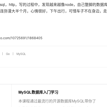
Deepseek-v4-pro
HappyHors
同享
万小智 AI 建站低至 15元/月
Qoder CN
AI 短剧/漫剧
云原生数据库 
mysql，http，写的过程中，发现越来越像node，自己蹩脚的数据
快递物流查询
WordPress
成为服务伙
高校合作
点，立即开启云上创新
覆盖公网/内网、递归/权威、移动APP等全场景解析服务
送.CN域名，送备案服务码
基于千问大模型等，支持代码智能生成、研发智能问答
AI助力短剧
态智能体模型
旗舰 MoE 大模型，百万上下文与顶尖推理能力
图生视频，流
连弥漫大半个月，心情很好，下午出行，可惜车子不在身边，走
Ubuntu
服务生态伙伴
云工开物
企业应用
Works
Night Plan 支持 Qwen 3.8-Max
云原生大数据计算服务 MaxCompute
AI 办公
容器服务 Kub
NEW
GLM-5.2
Wan2.7-T
Red Hat
30+ 款产品免费体验
Data Agent 驱动的一站式 Data+AI 开发治理平台
夜间 5 折，Qwen/Meoo/TokenPlan 客户专享
面向分析的企业级SaaS模式云数据仓库
AI智能应用
提供一站式管
科研合作
视觉 Coding、空间感知、多模态思考等全面升级
1M上下文，专为长程任务能力而生
ERP
堂（旗舰版）
SUSE
智能客服
CRM
1cto.com/10725691/1868405
防护产品
2个月
自动承接线索
建站小程序
OA 办公系统
AI 应用构建
大模型原生
力提升
Go
MySQL
财税管理
模板建站
Qoder
大模型服务平台百炼-应用模版
HOT
NEW
面向真实软件
个人版上线、团队版降价；千问3.8-Max首发发尝鲜
丰富多元化的应用模版和解决方案
400电话
定制建站
万有无界
大模型服务平台百炼-智能体
方案
广告营销
模板小程序
的模型效果
灵活可视化地构建企业级 Agent
定制小程序
秒悟
人工智能平台 PAI
APP 开发
云端极速 AI 
新一代 AI 视频生成模型，深度适配广告营销等场景
AI Native 的算法工程平台，一站式完成建模、训练、推理服务部署
MySQL数据库入门学习
建站系统
本课程通过最流行的开源数据库MySQL带你了