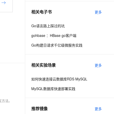
相关电子书
更多
息提取
与 AI 智能体进行实时音视频通话
从文本、图片、视频中提取结构化的属性信息
构建支持视频理解的 AI 音视频实时通话应用
Go语言路上踩过的坑
t.diy 一步搞定创意建站
构建大模型应用的安全防护体系
gohbase ：HBase go客户端
通过自然语言交互简化开发流程,全栈开发支持
通过阿里云安全产品对 AI 应用进行安全防护
Go构建日请求千亿级微服务实践
&nbsp;
相关实验场景
更多
如何快速连接云数据库RDS MySQL
MySQL数据库快速部署实践
交互方法。
推荐镜像
更多