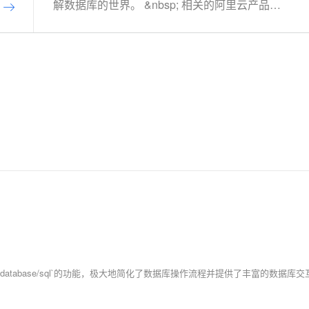
解数据库的世界。 &nbsp; 相关的阿里云产品：
云数据库RDS MySQL 版 阿里云关系型数据库
AI 应用
10分钟微调：让0.6B模型媲美235B模
多模态数据信
RDS（Relational Database Service）是一种稳
型
依托云原生高可用架构,实现Dify私有化部署
用1%尺寸在特定领域达到大模型90%以上效果
定可靠、可弹性伸缩的在线数据库服务，提供容
一个 AI 助手
超强辅助，Bol
灾、备份、恢复、迁移等方面的全套解决方案，
即刻拥有 DeepSeek-R1 满血版
在企业官网、通讯软件中为客户提供 AI 客服
多种方案随心选，轻松解锁专属 DeepSeek
彻底解决数据库运维的烦恼。 了解产品详
情:&nbsp;https://www.aliyun.com/product/rds/mysql
database/sql`的功能，极大地简化了数据库操作流程并提供了丰富的数据库