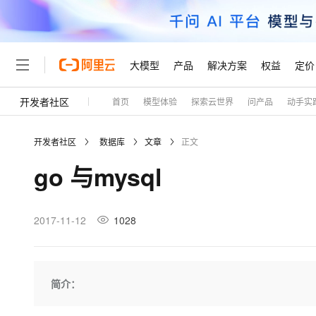
大模型
产品
解决方案
权益
定价
开发者社区
首页
模型体验
探索云世界
问产品
动手实
大模型
产品
解决方案
权益
定价
云市场
伙伴
服务
了解阿里云
精选产品
精选解决方案
普惠上云
产品定价
精选商城
成为销售伙伴
售前咨询
为什么选择阿里云
千问AI平台
开发者社区
数据库
文章
正文
了解云产品的定价详情
大模型服务平台百炼
千问办公，解锁你的工作
普惠上云 官方力荐
分销伙伴
在线服务
网站建设
什么是云计算
大
go 与mysql
大模型服务与应用平台
企业级Agent产品，直接
云服务器38元/年起，超
咨询伙伴
多端小程序
技术领先
云上成本管理
售后服务
轻量应用服务器
Agency Agents：拥
官方推荐返现计划
大模型
精选产品
精选解决方案
Salesforce 国际版订阅
稳定可靠
管理和优化成本
推荐新用户得奖励，单订单
销售伙伴合作计划
2017-11-12
1028
自助服务
友盟天域
安全合规
人工智能与机器学习
AI
文本生成
云数据库 RDS
HappyHorse 打造一
云工开物
无影生态合作计划
在线服务
观测云
分析师报告
高校专属算力普惠，学生认
计算
互联网应用开发
Qwen3.8-Max
HOT
Salesforce On Alibaba C
工单服务
Tuya 物联网平台阿里云
研究报告与白皮书
人工智能平台 PAI
快速拥有专属 OpenClaw
简介：
大模
Consulting Partner 合
大数据
容器
智能体时代全能旗舰模型
免费试用
短信专区
一站式AI开发、训练和推
蓝凌 OA
AI 大模型销售与服务生
现代化应用