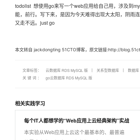
存储
天池大赛
Qwen3.7-Plus
云解析DNS
解决方案免费试用 新老
todolist 想使用go来写一个web应用给自己用，涉及到
电子合同
最高领取价值200元试用
能看、能想、能动手的多模
安全
网络与CDN
能，前行。写下来，是因为今天难得出现大太阳，阴雨连
AI 算法大赛
畅捷通
又走不远。just go
大数据开发治理平台 Data
AI 产品 免费试用
网络
安全
云开发大赛
Qwen3-VL-Plus
Tableau 订阅
1亿+ 大模型 tokens 和 
可观测
入门学习赛
中间件
AI空中课堂在线直播课
云防火墙
140+云产品 免费试用
上云与迁云
本文转自 jackdongting 51CTO博客，原文链接:
http://blog.5
云原生的云上边界网络安全
产品新客免费试用，最长1
数据库
生态解决方案
大模型服务
企业出海
大模型ACA认证体验
大数据计算
助力企业全员 AI 认知与能
文章标签：
云数据库 RDS MySQL 版
行业生态解决方案
关系型数据库
数据库
千问AI平台-Token Plan
政企业务
媒体服务
关键词：
go云数据库 RDS MySQL 版
开发者生态解决方案
企业服务与云通信
千问AI平台-模型体验
AI 开发和 AI 应用解决
在线体验全尺寸、多种模态
域名与网站
相关实践学习
Happy 系列大模型
终端用户计算
每个IT人都想学的“Web应用上云经典架构”实战
Serverless
本实验从Web应用上云这个最基本的、最普遍
开发工具