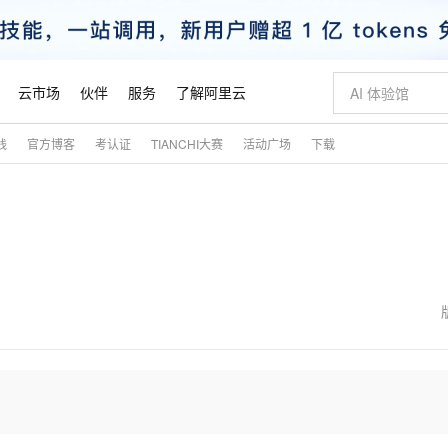
云市场
伙伴
服务
了解阿里云
践
官方博客
考认证
TIANCHI大赛
活动广场
下载
AI 特惠
数据与 API
成为产品伙伴
企业增值服务
最佳实践
价格计算器
AI 场景体
基础软件
产品伙伴合
阿里云认证
市场活动
配置报价
大模型
自助选配和估算价格
新方式
睿译宝，AI翻译排版一步到位
智启 AI 普惠权益
产品生态集成认证中心
企业支持计划
云上春晚
域名与网站
千问官方 MaaS 平台，为开发者和 Agent 而生，新用户赠送 1 亿 + tokens 额度
Qwen Aud
AI Coding
阿里云Maa
2026 阿里云
云服务器 E
为企业打
数据集
Windows
大模型认证
模型
NEW
NEW
交付可用成果
值低价云产品抢先购
上传文档即自动完成翻译和格式还原
至高享 1亿+免费 tokens，加速 Al 应用落地
提供智能易用的域名与建站服务
智能编程，一键
安全可靠、
产品生态伙伴
专家技术服务
云上奥运之旅
弹性计算合作
阿里云中企出
手机三要素
宝塔 Linux
全部认证
价格优势
有专属领域专家
GLM-5.2：长任务时代开源旗舰模型
阿里云 OPC 创新助力计划
千问大模型
即刻拥有 DeepS
AI 电商营销
对象存储 O
大模型
产品生态伙伴工作台
企业增值服务台
云栖战略参考
云存储合作计
云栖大会
身份实名认证
CentOS
训练营
推动算力普惠，释放技术红利
最高返9万
多领域专家智能体,一键组建 AI 虚拟交付团队
快速构建应用程序和网站，即刻迈出上云第一步
至高百万元 Token 补贴，加速一人公司成长
多元化、高性能、安全可靠的大模型服务
真正可用的 1M 上下文,一次完成代码全链路开发
轻松解锁专属 Dee
从图文生成到
云上的中国
数据库合作计
活动全景
短信
Docker
图片和
站式影视创作平台
Hermes Agent，打造自进化智能体
Token Plan 模型订阅计划
数字证书管理服务（原SSL证书）
5 分钟轻松部署
AI 广告创作
无影云电脑
企业成长
NEW
信息公告
看见新力量
云网络合作计
OCR 文字识别
JAVA
证享300元代金券
可视化编排打通从文字构思到成片全链路闭环
全托管，含MySQL、PostgreSQL、SQL Server、MariaDB多引擎
自主进化，持久记忆，越用越聪明
Qwen3.8-Max 首发尝鲜，限时加量 10 倍，夜间低至2折
实现全站HTTPS，呈现可信的WEB访问
图文、视频一
随时随地安
魔搭 Mode
Kimi-K3
HappyHors
NEW
loud
服务实践
官网公告
金融模力时刻
Salesforce O
版
发票查验
全能环境
Claude Code + GStack 打造工程团队
千问办公，限时限量积分加倍
Qoder
低代码高效构
AI 建站
短信服务
型
NEW
作计划
Kimi 最新旗舰模型，长程编程与推理利器
让文字生成流
计划
创新中心
魔搭 ModelSc
健康状态
理服务
让AI从“聊天伙伴”进化为能干活的“数字员工”
安装技能 GStack，拥有专属 AI 工程团队
你的AI工作搭子，覆盖日常办公高频场景
面向真实软件的智能体编程平台
0 代码专业建
客户案例
天气预报查询
操作系统
态合作计划