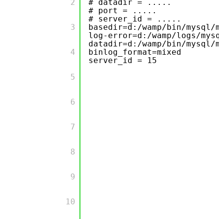
       2

# datadir = .....
# port = .....
# server_id = .....
       3

basedir=d:/wamp/bin/mysql/
log-error=d:/wamp/logs/mys
datadir=d:/wamp/bin/mysql/
       4

binlog_format=mixed
server_id = 15
       5

       6

       7

       8

       9

       10
