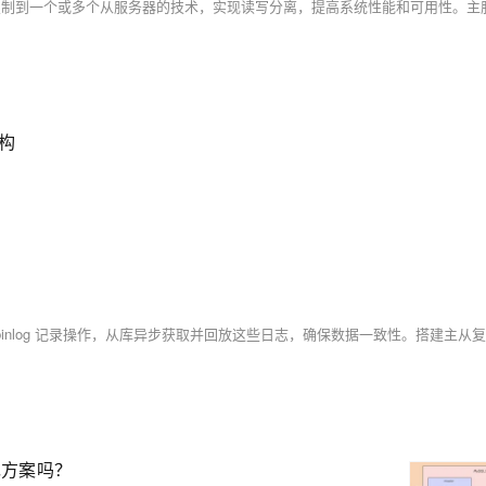
构
现方案吗？