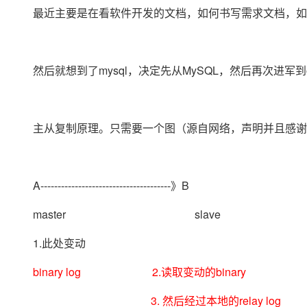
存储
天池大赛
Qwen3.7-Plus
云解析DNS
解决方案免费试用 新老
最近主要是在看软件开发的文档，如何书写需求文档，如何
电子合同
最高领取价值200元试用
能看、能想、能动手的多模
安全
网络与CDN
AI 算法大赛
畅捷通
大数据开发治理平台 Data
AI 产品 免费试用
网络
安全
云开发大赛
Qwen3-VL-Plus
Tableau 订阅
1亿+ 大模型 tokens 和 
然后就想到了mysql，决定先从MySQL，然后再次进军到or
可观测
入门学习赛
中间件
AI空中课堂在线直播课
云防火墙
140+云产品 免费试用
上云与迁云
云原生的云上边界网络安全
产品新客免费试用，最长1
数据库
生态解决方案
主从复制原理。只需要一个图（源自网络，声明并且感谢）
大模型服务
企业出海
大模型ACA认证体验
大数据计算
助力企业全员 AI 认知与能
行业生态解决方案
千问AI平台-Token Plan
政企业务
媒体服务
开发者生态解决方案
A--------------------------------------》B
企业服务与云通信
千问AI平台-模型体验
AI 开发和 AI 应用解决
master slave
在线体验全尺寸、多种模态
域名与网站
1.此处变动
Happy 系列大模型
终端用户计算
binary log 2.读取变动的binary
Serverless
3. 然后经过本地的relay log
开发工具