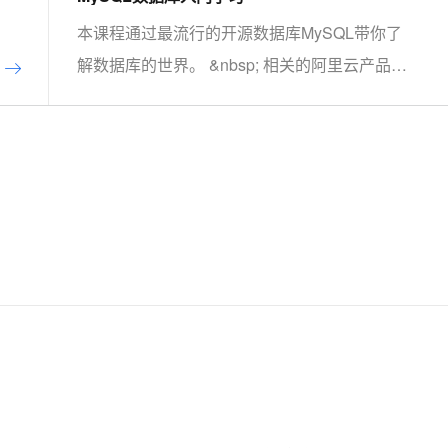
本课程通过最流行的开源数据库MySQL带你了
解数据库的世界。 &nbsp; 相关的阿里云产品：
云数据库RDS MySQL 版 阿里云关系型数据库
RDS（Relational Database Service）是一种稳
定可靠、可弹性伸缩的在线数据库服务，提供容
灾、备份、恢复、迁移等方面的全套解决方案，
彻底解决数据库运维的烦恼。 了解产品详
情:&nbsp;https://www.aliyun.com/product/rds/mysql