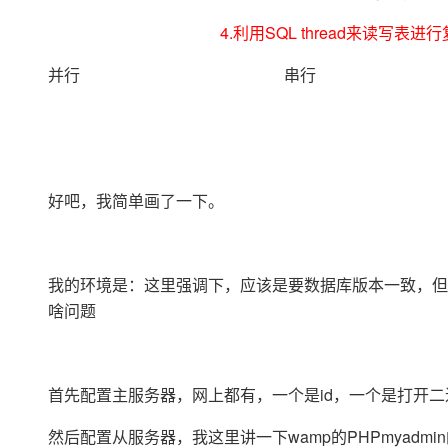
大模型解决方案
4.利用SQL thread来读写表进行
迁移与运维管理
快速部署 Dify，高效搭建 
并行 串行
专有云
10 分钟在聊天系统中增加
好吧，我简单画了一下。
我的环境是：这里强调下，应该是要数据库版本一致，但
啥问题
首先配置主服务器，网上都有，一个是id，一个是打开二进制日志。
然后配置从服务器，我这里讲一下wamp的PHPmyadmin