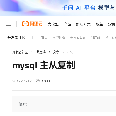
大模型
产品
解决方案
权益
定价
开发者社区
首页
模型体验
探索云世界
问产品
动手实
大模型
产品
解决方案
权益
定价
云市场
伙伴
服务
了解阿里云
精选产品
精选解决方案
普惠上云
产品定价
精选商城
成为销售伙伴
售前咨询
为什么选择阿里云
千问AI平台
开发者社区
数据库
文章
正文
了解云产品的定价详情
大模型服务平台百炼
千问办公，解锁你的工作
普惠上云 官方力荐
分销伙伴
在线服务
网站建设
什么是云计算
大
mysql 主从复制
大模型服务与应用平台
企业级Agent产品，直接
云服务器38元/年起，超
咨询伙伴
多端小程序
技术领先
云上成本管理
售后服务
轻量应用服务器
Agency Agents：拥
官方推荐返现计划
大模型
精选产品
精选解决方案
Salesforce 国际版订阅
稳定可靠
管理和优化成本
推荐新用户得奖励，单订单
销售伙伴合作计划
2017-11-12
1099
自助服务
友盟天域
安全合规
人工智能与机器学习
AI
文本生成
云数据库 RDS
HappyHorse 打造一
云工开物
无影生态合作计划
在线服务
观测云
分析师报告
高校专属算力普惠，学生认
计算
互联网应用开发
Qwen3.8-Max
HOT
Salesforce On Alibaba C
工单服务
Tuya 物联网平台阿里云
研究报告与白皮书
人工智能平台 PAI
快速拥有专属 OpenClaw
简介：
大模
Consulting Partner 合
大数据
容器
智能体时代全能旗舰模型
免费试用
短信专区
一站式AI开发、训练和推
蓝凌 OA
AI 大模型销售与服务生
现代化应用