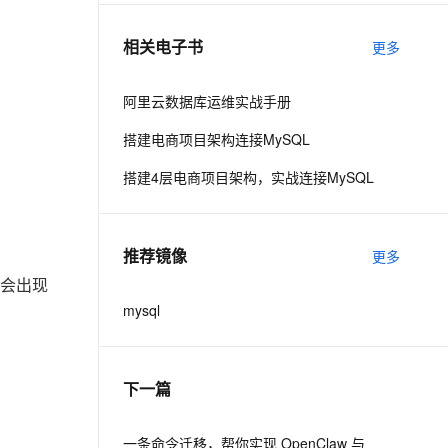
相关电子书
更多
息提取
与 AI 智能体进行实时音视频通话
从文本、图片、视频中提取结构化的属性信息
构建支持视频理解的 AI 音视频实时通话应用
阿里云数据库运维实战手册
t.diy 一步搞定创意建站
构建大模型应用的安全防护体系
搭建电商项目架构连接MySQL
通过自然语言交互简化开发流程,全栈开发支持
通过阿里云安全产品对 AI 应用进行安全防护
搭建4层电商项目架构，实战连接MySQL
推荐镜像
更多
会出现
mysql
下一篇
一条命令迁移，帮你实现 OpenClaw 与