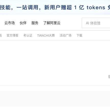
云市场
伙伴
服务
了解阿里云
践
官方博客
考认证
TIANCHI大赛
活动广场
下载
AI 特惠
数据与 API
成为产品伙伴
企业增值服务
最佳实践
价格计算器
AI 场景体
基础软件
产品伙伴合
阿里云认证
市场活动
配置报价
大模型
自助选配和估算价格
新方式
睿译宝，AI翻译排版一步到位
智启 AI 普惠权益
产品生态集成认证中心
企业支持计划
云上春晚
域名与网站
千问官方 MaaS 平台，为开发者和 Agent 而生，新用户赠送 1 亿 + tokens 额度
Qwen Aud
AI Coding
阿里云Maa
2026 阿里云
云服务器 E
为企业打
数据集
Windows
大模型认证
模型
NEW
NEW
交付可用成果
值低价云产品抢先购
上传文档即自动完成翻译和格式还原
至高享 1亿+免费 tokens，加速 Al 应用落地
提供智能易用的域名与建站服务
智能编程，一键
安全可靠、
产品生态伙伴
专家技术服务
云上奥运之旅
弹性计算合作
阿里云中企出
手机三要素
宝塔 Linux
全部认证
价格优势
有专属领域专家
GLM-5.2：长任务时代开源旗舰模型
阿里云 OPC 创新助力计划
千问大模型
即刻拥有 DeepS
AI 电商营销
对象存储 O
大模型
产品生态伙伴工作台
企业增值服务台
云栖战略参考
云存储合作计
云栖大会
身份实名认证
CentOS
训练营
推动算力普惠，释放技术红利
最高返9万
多领域专家智能体,一键组建 AI 虚拟交付团队
快速构建应用程序和网站，即刻迈出上云第一步
至高百万元 Token 补贴，加速一人公司成长
多元化、高性能、安全可靠的大模型服务
真正可用的 1M 上下文,一次完成代码全链路开发
轻松解锁专属 Dee
从图文生成到
云上的中国
数据库合作计
活动全景
短信
Docker
图片和
站式影视创作平台
Hermes Agent，打造自进化智能体
Token Plan 模型订阅计划
数字证书管理服务（原SSL证书）
5 分钟轻松部署
AI 广告创作
无影云电脑
企业成长
NEW
信息公告
看见新力量
云网络合作计
OCR 文字识别
JAVA
证享300元代金券
可视化编排打通从文字构思到成片全链路闭环
全托管，含MySQL、PostgreSQL、SQL Server、MariaDB多引擎
自主进化，持久记忆，越用越聪明
Qwen3.8-Max 首发尝鲜，限时加量 10 倍，夜间低至2折
实现全站HTTPS，呈现可信的WEB访问
图文、视频一
随时随地安
魔搭 Mode
Kimi-K3
HappyHors
NEW
loud
服务实践
官网公告
金融模力时刻
Salesforce O
版
发票查验
全能环境
Claude Code + GStack 打造工程团队
千问办公，限时限量积分加倍
Qoder
低代码高效构
AI 建站
短信服务
型
NEW
作计划
Kimi 最新旗舰模型，长程编程与推理利器
让文字生成流
计划
创新中心
魔搭 ModelSc
健康状态
理服务
让AI从“聊天伙伴”进化为能干活的“数字员工”
安装技能 GStack，拥有专属 AI 工程团队
你的AI工作搭子，覆盖日常办公高频场景
面向真实软件的智能体编程平台
0 代码专业建
客户案例
天气预报查询
操作系统
态合作计划