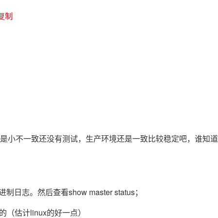
复制
AI 应用
10分钟微调：让0.6B模型媲美235B模
多模态数据信
型
依托云原生高可用架构,实现Dify私有化部署
用1%尺寸在特定领域达到大模型90%以上效果
一个 AI 助手
超强辅助，Bol
即刻拥有 DeepSeek-R1 满血版
在企业官网、通讯软件中为客户提供 AI 客服
多种方案随心选，轻松解锁专属 DeepSeek
是小不一致还没有测试，生产环境还是一致比较稳定吧，谁知道
然后查看show master status；
的（估计linux的好一点）