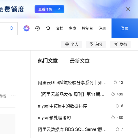
文档
备案
控制台
注册
登录
个人
积分
发布
验
作计划
器
AI 活动
专业服务
服务伙伴合作计划
开发者社区
加入我们
产品动态
服务平台百炼
阿里云 OPC 创新助力计划
热门文章
最新文章
一站式生成采购清单，支持单品或批量购买
io：打造专属 AI 语音助手
S产品伙伴计划（繁花）
峰会
CS
造的大模型服务与应用开发平台
一句话生成原生可编辑精美 PPT 文稿
AI 生产力先锋
Al MaaS 服务伙伴赋能合作
域名
博文
Careers
至高可申请百万元
Qwen3.8-Max 模型上线
开启高性价比 AI 编程新体验
弹性可伸缩的云计算服务
Qwen-Audio-3.0-Realtime 端到端实时语音角色扮演
输入一句话想法, 轻松生成专业的 PPT
先锋实践拓展 AI 生产力的边界
Token 补贴，五大权
计划
海大会
伙伴信用分合作计划
商标
问答
社会招聘
阿里云DTS踩坑经验分享系列｜如何
12
益加速 OPC 成功
eek-V4-Pro
SS
一键部署幻兽帕鲁游戏服务器
飞天发布时刻
HOT
Open Search 向量检索版支
划
备案
电子书
校园招聘
使用DTS进行MySQL->ClickHouse同
pSeek-V4-Pro
视频创作，一键激活电商全链路生产力
稳定、安全、高性价比、高性能的云存储服务
一键购买专属联机服务器，轻松开启游戏
所见，即是所愿
持视频检索 Pipeline 功能
更多支持
【阿里云新品发布·周刊】第11期：
439
版权
步
划
公司注册
镜像站
视频生成
语音识别与合成
云数据库 MySQL 8.0 重磅发布，更
专属 QwenPaw
漫剧工坊：一站式动画创作平台
AI 实训营
HOT
应用身份服务 (IDaaS)
mysql中按in中的数据排序
6
合作伙伴培训与认证
适合企业使用场景的RDS数据库
划
上云迁移
站生成，高效打造优质广告素材
全接入的云上超级电脑
从聊天伙伴进化为能主动干活的本地数字员工
快速生产连贯的高质量长漫剧
从基础到进阶，Agent 创客手把手教你
OpenClaw 管理能力上线
lScope
我要反馈
e-1.1-T2V
Qwen3-TTS-Flash
mysql预处理语句
480
查询合作伙伴
n Alibaba Cloud ISV 合作
代维服务
建企业门户网站
10 分钟搭建微信、支付宝小程序
MaxCompute MaxFrame 提
畅细腻的高质量视频
离线语音合成大模型，多语言方言自适应，低延迟高稳定
创新加速
阿里云数据库 RDS SQL Server版实
ope
登录合作伙伴管理后台
7
我要建议
站，无忧落地极速上线
以可视化方式快速构建移动和 PC 门户网站
国内短信简单易用，安全可靠，秒级触达，全球覆盖200+国家和地区。
高效部署网站，快速应用到小程序
供自动弹性内存功能
战【性能优化实践、优点探析】