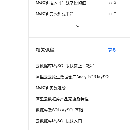
安全
MySQL插入时间戳字段的值
我要投诉
e-1.1-I2V
Cosyvoice-V3-Flash
3
PolarDB
上云场景组合购
Milvus 弹性伸缩功能新增节
伴
漫剧创作，剧本、分镜、视频高效生成
100%兼容MySQL、PostgreSQL，兼容Oracle，支持集中和分布式
覆盖90%+业务场景，专享组合折扣价
点支持范围
畅自然，细节丰富
高表现力语音合成大模型，语音克隆听感自然
VPN
MySQL怎么卸载干净
7
ernetes 版 ACK
云聚AI 严选权益
AI 原生数据库服务发布
SSL 证书
MySQL调优
697
2V
Fun-ASR
，一键激活高效办公新体验
理容器应用的 K8s 服务
精选AI产品，从模型到应用全链提效
Agent 数据网关
文戏情感细腻自然，动作戏激烈拳拳到肉，实现更强表演能力
支持中英文自由切换，具备更强的噪声鲁棒性
堡垒机
PostgreSQL\MySQL比较
596
AI 用量加速计划
云原生数据库 PolarDB
防火墙
、识别商机，让客服更高效、服务更出色。
mysql 主从复制实现原理
新老同享，达量后返
Agentic Database 发布
3
相关课程
更多
主机安全
应用
云数据库MySQL版快速上手教程
千问办公
NEW
AI 应用及服务市场
的智能体编程平台
一站式AI生产力平台
阿里云云原生数据仓库AnalyticDB MySQL版 使用教程
AI 应用
伶鹊
MySQL实战进阶
企业级人与Agent协作平台，接入和调度多个数字员工
智能客服平台，对话机器人、对话分析、智能外呼
大模型
阿里云数据库产品家族及特性
大模型服务平台百炼 - 全妙
自然语言处理
数据库及SQL/MySQL基础
应用创作平台
多模态内容创作工具，已接入 DeepSeek
数据标注
云数据库MySQL快速入门
机器学习