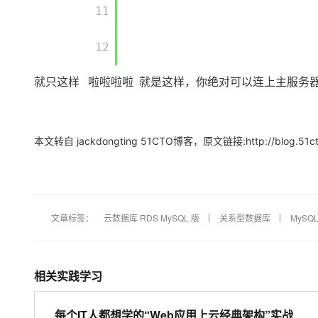
       11

       12

就只这样 啦啦啦啦 就是这样，你绝对可以连上主服务
本文转自 jackdongting 51CTO博客，原文链接:http://blog.51ct
文章标签：
云数据库 RDS MySQL 版
关系型数据库
MySQ
相关实践学习
每个IT人都想学的“Web应用上云经典架构”实战