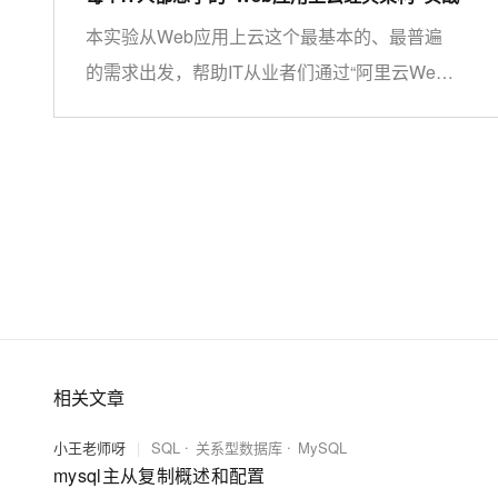
本实验从Web应用上云这个最基本的、最普遍
的需求出发，帮助IT从业者们通过“阿里云Web
应用上云解决方案”，了解一个企业级Web应用
上云的常见架构，了解如何构建一个高可用、可
扩展的企业级应用架构。
相关文章
小王老师呀
|
SQL
关系型数据库
MySQL
mysql主从复制概述和配置