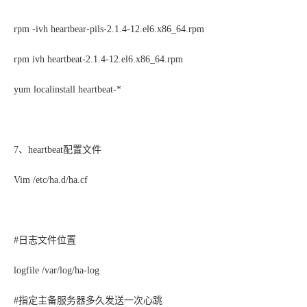
rpm -ivh heartbear-pils-2.1.4-12.el6.x86_64.rpm
rpm ivh heartbeat-2.1.4-12.el6.x86_64.rpm
yum localinstall heartbeat-*
7、
heartbeat配置文件
Vim /etc/ha.d/ha.cf
#日志文件位置
logfile /var/log/ha-log
#指定主备服务器多久发送一次心跳