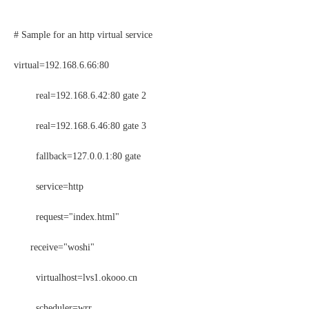
# Sample for an http virtual service
virtual=192.168.6.66:80
real=192.168.6.42:80 gate 2
real=192.168.6.46:80 gate 3
fallback=127.0.0.1:80 gate
service=http
request="index.html"
receive="woshi"
virtualhost=lvs1.okooo.cn
scheduler=wrr