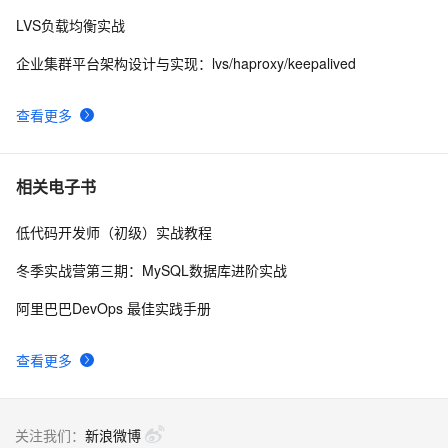
LVS负载均衡实战
LVS原理详解
2
8
企业集群平台架构设计与实现：lvs/haproxy/keepalived
Ubuntu LVS DR模式生产环境部署					
611
9
推荐
查看更多
再来，LVS+KEEPALIVED
610
10
相关电子书
低代码开发师（初级）实战教程
冬季实战营第三期：MySQL数据库进阶实战
阿里巴巴DevOps 最佳实践手册
查看更多
关注我们：
新浪微博