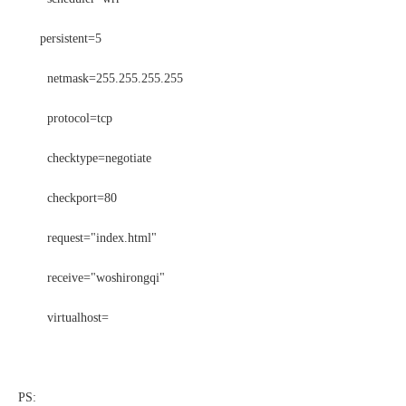
persistent=5
netmask=255.255.255.255
protocol=tcp
checktype=negotiate
checkport=80
request="index.html"
receive="woshirongqi"
virtualhost=
PS: