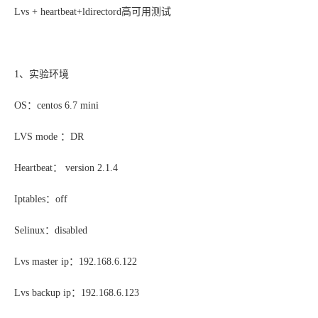
Lvs + heartbeat+ldirectord高可用测试
1、实验环境
OS：centos 6.7 mini
LVS mode ：DR
Heartbeat： version 2.1.4
Iptables：off
Selinux：disabled
Lvs master ip：192.168.6.122
Lvs backup ip：192.168.6.123