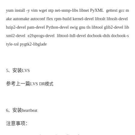
yum install -y vim wget ntp net-snmp-libs libnet PyXML gettext gcc m
ake automake autoconf flex rpm-build kernel-devel libxslt libxslt-devel
bzip2-devel pam-devel Python-devel swig gnu tls libtool glib2-devel lib
xml2-devel e2fsprogs-devel libtool-ltdl-devel docbook-dtds docbook-s
tyle-xsl pygtk2-libglade
安装
5、
LVS
参考上一篇
LVS DR模式
安装
6、
heartbeat
注意事项：