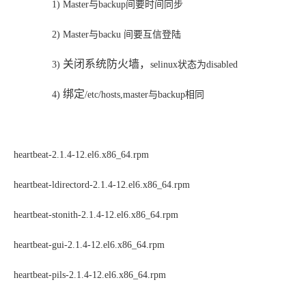
1)
Master与backup间要时间同步
2)
Master与backu 间要互信登陆
关闭系统防火墙，
3)
selinux状态为disabled
绑定
4)
/etc/hosts,master与backup相同
heartbeat-2.1.4-12.el6.x86_64.rpm
heartbeat-ldirectord-2.1.4-12.el6.x86_64.rpm
heartbeat-stonith-2.1.4-12.el6.x86_64.rpm
heartbeat-gui-2.1.4-12.el6.x86_64.rpm
heartbeat-pils-2.1.4-12.el6.x86_64.rpm