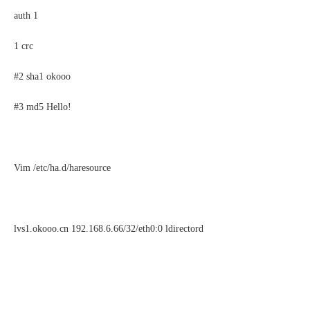
auth 1
1 crc
#2 sha1 okooo
#3 md5 Hello!
Vim /etc/ha.d/haresource
lvs1.okooo.cn 192.168.6.66/32/eth0:0 ldirectord