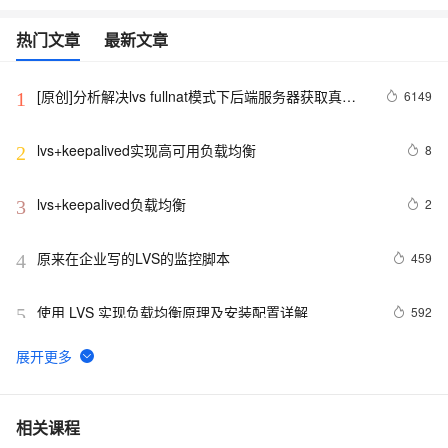
热门文章
最新文章
[原创]分析解决lvs fullnat模式下后端服务器获取真实
6149
1
IP地址异常问题
lvs+keepalived实现高可用负载均衡
8
2
lvs+keepalived负载均衡
2
3
原来在企业写的LVS的监控脚本
459
4
使用 LVS 实现负载均衡原理及安装配置详解
592
5
重启fastdfs脚本，前端lvs
606
6
lvs-dr简单配置
1
7
相关课程