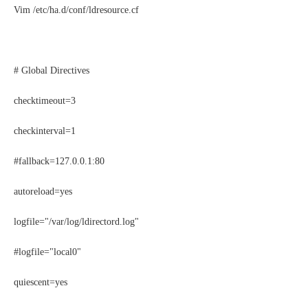
Vim /etc/ha.d/conf/ldresource.cf
# Global Directives
checktimeout=3
checkinterval=1
#fallback=127.0.0.1:80
autoreload=yes
logfile="/var/log/ldirectord.log"
#logfile="local0"
quiescent=yes