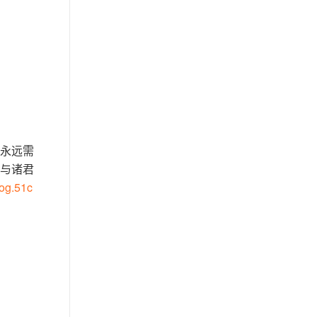
永远需
与诸君
log.51c