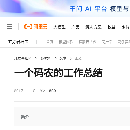
大模型
产品
解决方案
权益
定价
开发者社区
首页
模型体验
探索云世界
问产品
动手实
大模型
产品
解决方案
权益
定价
云市场
伙伴
服务
了解阿里云
精选产品
精选解决方案
普惠上云
产品定价
精选商城
成为销售伙伴
售前咨询
为什么选择阿里云
千问AI平台
开发者社区
数据库
文章
正文
了解云产品的定价详情
大模型服务平台百炼
千问办公，解锁你的工作
普惠上云 官方力荐
分销伙伴
在线服务
网站建设
什么是云计算
大
一个码农的工作总结
大模型服务与应用平台
企业级Agent产品，直接
云服务器38元/年起，超
咨询伙伴
多端小程序
技术领先
云上成本管理
售后服务
轻量应用服务器
Agency Agents：拥
官方推荐返现计划
大模型
精选产品
精选解决方案
Salesforce 国际版订阅
稳定可靠
管理和优化成本
推荐新用户得奖励，单订单
销售伙伴合作计划
2017-11-12
1869
自助服务
友盟天域
安全合规
人工智能与机器学习
AI
文本生成
云数据库 RDS
HappyHorse 打造一
云工开物
无影生态合作计划
在线服务
观测云
分析师报告
高校专属算力普惠，学生认
计算
互联网应用开发
Qwen3.8-Max
HOT
Salesforce On Alibaba C
工单服务
Tuya 物联网平台阿里云
研究报告与白皮书
人工智能平台 PAI
快速拥有专属 OpenClaw
简介：
大模
Consulting Partner 合
大数据
容器
智能体时代全能旗舰模型
免费试用
短信专区
一站式AI开发、训练和推
蓝凌 OA
AI 大模型销售与服务生
现代化应用