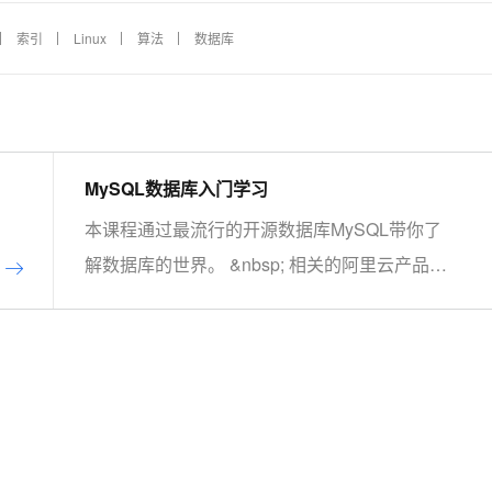
索引
Linux
算法
数据库
MySQL数据库入门学习
本课程通过最流行的开源数据库MySQL带你了
解数据库的世界。 &nbsp; 相关的阿里云产品：
云数据库RDS MySQL 版 阿里云关系型数据库
RDS（Relational Database Service）是一种稳
定可靠、可弹性伸缩的在线数据库服务，提供容
灾、备份、恢复、迁移等方面的全套解决方案，
彻底解决数据库运维的烦恼。 了解产品详
情:&nbsp;https://www.aliyun.com/product/rds/mysql