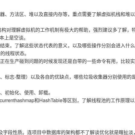
Deepseek-v4-pro
HappyHors
同享
万小智 AI 建站低至 15元/月
Qoder CN
AI 短剧/漫剧
云原生数据库 
快递物流查询
WordPress
成为服务伙
高校合作
点，立即开启云上创新
覆盖公网/内网、递归/权威、移动APP等全场景解析服务
送.CN域名，送备案服务码
基于千问大模型等，支持代码智能生成、研发智能问答
AI助力短剧
态智能体模型
旗舰 MoE 大模型，百万上下文与顶尖推理能力
图生视频，流
数器、方法区、堆以及直接内存等，重点需要了解虚拟机栈和堆
Ubuntu
服务生态伙伴
云工开物
企业应用
Works
Night Plan 支持 Qwen 3.8-Max
云原生大数据计算服务 MaxCompute
AI 办公
容器服务 Kub
NEW
GLM-5.2
Wan2.7-T
Red Hat
分结构对理解虚拟机的工作机制有极大的帮助，强烈建议多了解，
30+ 款产品免费体验
Data Agent 驱动的一站式 Data+AI 开发治理平台
夜间 5 折，Qwen/Meoo/TokenPlan 客户专享
面向分析的企业级SaaS模式云数据仓库
AI智能应用
提供一站式管
科研合作
视觉 Coding、空间感知、多模态思考等全面升级
1M上下文，专为长程任务能力而生
ERP
基本上是空谈。
堂（旗舰版）
SUSE
智能客服
结束，了解这些状态代表的意义，以及哪些操作分别会进入什么
CRM
防护产品
2个月
自动承接线索
对应的线程状态。
建站小程序
OA 办公系统
AI 应用构建
大模型原生
真正在生产碰到问题的时候发现还是自带的一些命令有用，比较
力提升
财税管理
模板建站
Qoder
大模型服务平台百炼-应用模版
HOT
NEW
、标志-整理）以及各自的优缺点，哪些垃圾收集器分别使用的
面向真实软件
个人版上线、团队版降价；千问3.8-Max首发发尝鲜
丰富多元化的应用模版和解决方案
400电话
定制建站
万有无界
大模型服务平台百炼-智能体
方案
广告营销
模板小程序
、初始化、使用、卸载。
的模型效果
灵活可视化地构建企业级 Agent
，concurrenthashmap和HashTable等区别，了解线程池的工作原
定制小程序
秒悟
人工智能平台 PAI
APP 开发
云端极速 AI 
新一代 AI 视频生成模型，深度适配广告营销等场景
AI Native 的算法工程平台，一站式完成建模、训练、推理服务部署
建站系统
理以及字段性质。连项目中数据库的架构都不了解谈优化就是瞎扯淡