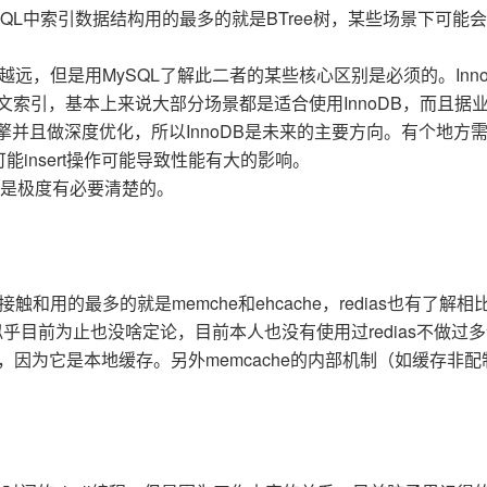
QL中索引数据结构用的最多的就是BTree树，某些场景下可能会
AI 应用
10分钟微调：让0.6B模型媲美235B模
多模态数据信
越来越远，但是用MySQL了解此二者的某些核心区别是必须的。Inn
型
依托云原生高可用架构,实现Dify私有化部署
文索引，基本上来说大部分场景都是适合使用InnoDB，而且据
用1%尺寸在特定领域达到大模型90%以上效果
一个 AI 助手
超强辅助，Bol
引擎并且做深度优化，所以InnoDB是未来的主要方向。有个地方
即刻拥有 DeepSeek-R1 满血版
在企业官网、通讯软件中为客户提供 AI 客服
能insert操作可能导致性能有大的影响。
多种方案随心选，轻松解锁专属 DeepSeek
是极度有必要清楚的。
用的最多的就是memche和ehcache，redias也有了解相比
乎目前为止也没啥定论，目前本人也没有使用过redias不做过
存，因为它是本地缓存。另外memcache的内部机制（如缓存非配