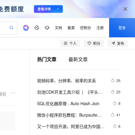
文档
备案
控制台
注册
登录
个人
积分
发布
验
作计划
器
AI 活动
专业服务
服务伙伴合作计划
开发者社区
加入我们
产品动态
服务平台百炼
阿里云 OPC 创新助力计划
热门文章
最新文章
一站式生成采购清单，支持单品或批量购买
io：打造专属 AI 语音助手
S产品伙伴计划（繁花）
峰会
CS
造的大模型服务与应用开发平台
一句话生成原生可编辑精美 PPT 文稿
AI 生产力先锋
Al MaaS 服务伙伴赋能合作
域名
博文
Careers
至高可申请百万元
Qwen3.8-Max 模型上线
开启高性价比 AI 编程新体验
弹性可伸缩的云计算服务
Qwen-Audio-3.0-Realtime 端到端实时语音角色扮演
输入一句话想法, 轻松生成专业的 PPT
先锋实践拓展 AI 生产力的边界
Token 补贴，五大权
计划
海大会
伙伴信用分合作计划
商标
问答
社会招聘
视频码率、分辨率、帧率的关系
26
益加速 OPC 成功
eek-V4-Pro
SS
一键部署幻兽帕鲁游戏服务器
飞天发布时刻
HOT
Open Search 向量检索版支
划
备案
电子书
校园招聘
pSeek-V4-Pro
视频创作，一键激活电商全链路生产力
稳定、安全、高性价比、高性能的云存储服务
一键购买专属联机服务器，轻松开启游戏
所见，即是所愿
持视频检索 Pipeline 功能
更多支持
剑池CDK开发工具介绍  |  《平头哥
25
版权
划
公司注册
镜像站
视频生成
语音识别与合成
剑池CDK快速上手指南》第一章
专属 QwenPaw
漫剧工坊：一站式动画创作平台
AI 实训营
HOT
应用身份服务 (IDaaS)
SQL优化器原理 - Auto Hash Join
8
合作伙伴培训与认证
划
上云迁移
站生成，高效打造优质广告素材
全接入的云上超级电脑
从聊天伙伴进化为能主动干活的本地数字员工
快速生产连贯的高质量长漫剧
从基础到进阶，Agent 创客手把手教你
OpenClaw 管理能力上线
lScope
我要反馈
e-1.1-T2V
Qwen3-TTS-Flash
微信小程序抓包教程：Burpsuite版 
41
查询合作伙伴
n Alibaba Cloud ISV 合作
代维服务
建企业门户网站
10 分钟搭建微信、支付宝小程序
MaxCompute MaxFrame 提
附所需工具
畅细腻的高质量视频
离线语音合成大模型，多语言方言自适应，低延迟高稳定
创新加速
又一个项目开源，阿里已成为中国开
ope
登录合作伙伴管理后台
8
我要建议
站，无忧落地极速上线
以可视化方式快速构建移动和 PC 门户网站
国内短信简单易用，安全可靠，秒级触达，全球覆盖200+国家和地区。
高效部署网站，快速应用到小程序
供自动弹性内存功能
源的关键力量？