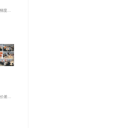
本文更新了2026年阿里云全系列云服务器租赁活动报价，所有特惠资源均可前往阿里云活动中心选购，整体覆盖从个人入门到企业级高性能场景的全梯度需求。其中轻量应用服务器主打极致性价比，2核2G峰值200M带宽配置每日10点、15点限时抢购价仅38元/年，2核4G配置379元/年起；高性价比的经济型e实例、通用算力型u2i实例覆盖2核4G至4核32G全档位，适配开发测试与中小型企业业务；搭载英特尔至强6处理器的第九代c9i企业级实例算力较上代提升20%，支撑高并发生产环境，不同实例规格价差清晰，用户可根据自身业务负载与预算灵活选型。
本文介绍了阿里云2核4G、4核8G、8核16G三档主流配置下经济型e、通用算力型u2i和计算型c9i三种实例的最新活动价格与适用场景。同配置下三者价差显著，以2核4G为例，经济型e低至599.93元/年，计算型c9i则高达1742.08元/年。文章详细解析了各实例的性能定位：经济型e适合轻负载入门场景，u2i兼顾稳定算力与性价比，c9i凭借第9代至强处理器与芯片级安全能力支撑高性能业务。同时提示用户可叠加满减优惠券享受折上折，建议根据业务负载与预算综合决策。