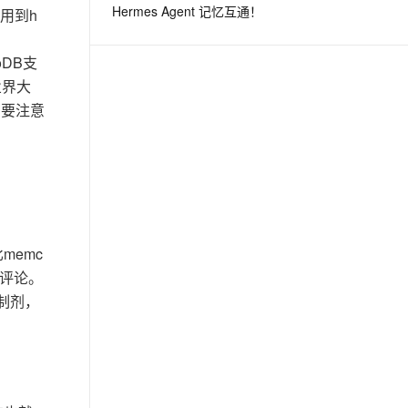
Hermes Agent 记忆互通！
用到h
息提取
与 AI 智能体进行实时音视频通话
oDB支
从文本、图片、视频中提取结构化的属性信息
构建支持视频理解的 AI 音视频实时通话应用
业界大
t.diy 一步搞定创意建站
构建大模型应用的安全防护体系
需要注意
通过自然语言交互简化开发流程,全栈开发支持
通过阿里云安全产品对 AI 应用进行安全防护
memc
多评论。
制剂，