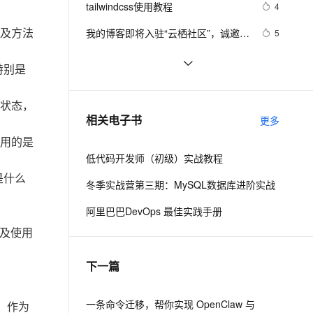
安全
tailwindcss使用教程
我要投诉
e-1.1-I2V
Cosyvoice-V3-Flash
4
PolarDB
上云场景组合购
Milvus 弹性伸缩功能新增节
伴
漫剧创作，剧本、分镜、视频高效生成
100%兼容MySQL、PostgreSQL，兼容Oracle，支持集中和分布式
覆盖90%+业务场景，专享组合折扣价
点支持范围
畅自然，细节丰富
高表现力语音合成大模型，语音克隆听感自然
以及方法
VPN
我的博客即将入驻“云栖社区”，诚邀技
5
术同仁一同入驻。
ernetes 版 ACK
云聚AI 严选权益
AI 原生数据库服务发布
SSL 证书
思科路由器的密码恢复
4
2V
Fun-ASR
特别是
，一键激活高效办公新体验
理容器应用的 K8s 服务
精选AI产品，从模型到应用全链提效
Agent 数据网关
文戏情感细腻自然，动作戏激烈拳拳到肉，实现更强表演能力
支持中英文自由切换，具备更强的噪声鲁棒性
堡垒机
有一种忙，叫做很有希望
6
AI 用量加速计划
云原生数据库 PolarDB
状态，
防火墙
、识别商机，让客服更高效、服务更出色。
深度优先搜索的图文介绍
新老同享，达量后返
Agentic Database 发布
3
相关电子书
更多
主机安全
应用
实用的是
低代码开发师（初级）实战教程
千问办公
NEW
AI 应用及服务市场
是什么
的智能体编程平台
一站式AI生产力平台
冬季实战营第三期：MySQL数据库进阶实战
AI 应用
伶鹊
阿里巴巴DevOps 最佳实践手册
企业级人与Agent协作平台，接入和调度多个数字员工
智能客服平台，对话机器人、对话分析、智能外呼
大模型
理以及使用
大模型服务平台百炼 - 全妙
自然语言处理
下一篇
应用创作平台
多模态内容创作工具，已接入 DeepSeek
数据标注
机器学习
一条命令迁移，帮你实现 OpenClaw 与
，作为