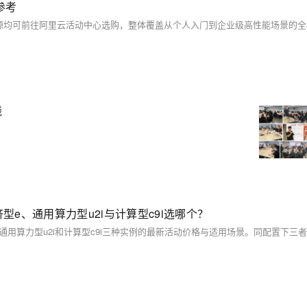
参考
践
济型e、通用算力型u2i与计算型c9i选哪个？