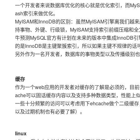
大模型解决方案
一个开发者来说数据库优化的核心就是优化索引，而MyS
迁移与运维管理
ash索引来做优化。
快速部署 Dify，高效搭建 
MyISAM和InnoDB的区别：虽然MyISAM引擎离我们
专有云
持事物、外键、行级锁，MyISAM支持索引前缀压缩和全
10 分钟在聊天系统中增加
牛预测MySQL官方有计划在未来的版本中集成InnoDB
的是InnoDB是主键聚簇索引，所以如果主键不规律的话可
另外作为一名开发者，数据库的事物类型以及传播级别也
缓存
作为一个web应用的开发者对缓存的了解是必须的，目前接触和
ache可以固话缓存内容以及支持多种数据类型，性能上似
一些十分频繁的访问可以考虑用下ehcache做个二级缓
以及过期机制也有必要了解）。
linux