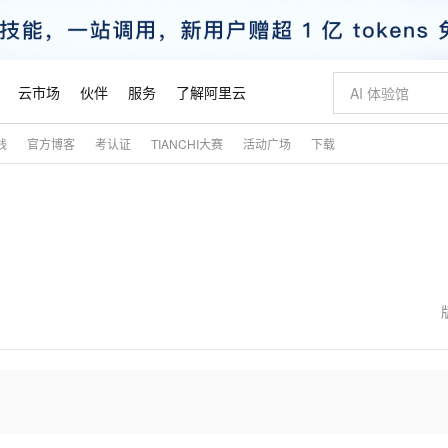
云市场
伙伴
服务
了解阿里云
践
官方博客
考认证
TIANCHI大赛
活动广场
下载
AI 特惠
数据与 API
成为产品伙伴
企业增值服务
最佳实践
价格计算器
AI 场景体
基础软件
产品伙伴合
阿里云认证
市场活动
配置报价
大模型
自助选配和估算价格
新方式
睿译宝，AI翻译排版一步到位
智启 AI 普惠权益
产品生态集成认证中心
企业支持计划
云上春晚
域名与网站
千问官方 MaaS 平台，为开发者和 Agent 而生，新用户赠送 1 亿 + tokens 额度
Qwen Aud
AI Coding
阿里云Maa
2026 阿里云
云服务器 E
为企业打
数据集
Windows
大模型认证
模型
NEW
NEW
交付可用成果
值低价云产品抢先购
上传文档即自动完成翻译和格式还原
至高享 1亿+免费 tokens，加速 Al 应用落地
提供智能易用的域名与建站服务
智能编程，一键
安全可靠、
产品生态伙伴
专家技术服务
云上奥运之旅
弹性计算合作
阿里云中企出
手机三要素
宝塔 Linux
全部认证
价格优势
有专属领域专家
GLM-5.2：长任务时代开源旗舰模型
阿里云 OPC 创新助力计划
千问大模型
即刻拥有 DeepS
AI 电商营销
对象存储 O
大模型
产品生态伙伴工作台
企业增值服务台
云栖战略参考
云存储合作计
云栖大会
身份实名认证
CentOS
训练营
推动算力普惠，释放技术红利
最高返9万
多领域专家智能体,一键组建 AI 虚拟交付团队
快速构建应用程序和网站，即刻迈出上云第一步
至高百万元 Token 补贴，加速一人公司成长
多元化、高性能、安全可靠的大模型服务
真正可用的 1M 上下文,一次完成代码全链路开发
轻松解锁专属 Dee
从图文生成到
云上的中国
数据库合作计
活动全景
短信
Docker
图片和
站式影视创作平台
Hermes Agent，打造自进化智能体
Token Plan 模型订阅计划
数字证书管理服务（原SSL证书）
5 分钟轻松部署
AI 广告创作
无影云电脑
企业成长
NEW
信息公告
看见新力量
云网络合作计
OCR 文字识别
JAVA
证享300元代金券
可视化编排打通从文字构思到成片全链路闭环
全托管，含MySQL、PostgreSQL、SQL Server、MariaDB多引擎
自主进化，持久记忆，越用越聪明
Qwen3.8-Max 首发尝鲜，限时加量 10 倍，夜间低至2折
实现全站HTTPS，呈现可信的WEB访问
图文、视频一
随时随地安
魔搭 Mode
Kimi-K3
HappyHors
NEW
loud
服务实践
官网公告
金融模力时刻
Salesforce O
版
发票查验
全能环境
Claude Code + GStack 打造工程团队
千问办公，限时限量积分加倍
Qoder
低代码高效构
AI 建站
短信服务
型
NEW
作计划
Kimi 最新旗舰模型，长程编程与推理利器
让文字生成流
计划
创新中心
魔搭 ModelSc
健康状态
理服务
让AI从“聊天伙伴”进化为能干活的“数字员工”
安装技能 GStack，拥有专属 AI 工程团队
你的AI工作搭子，覆盖日常办公高频场景
面向真实软件的智能体编程平台
0 代码专业建
客户案例
天气预报查询
操作系统
态合作计划