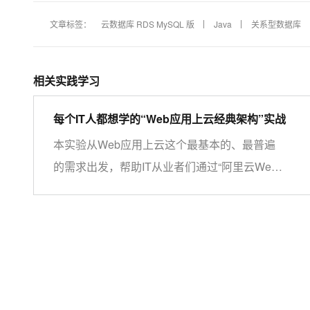
文章标签：
云数据库 RDS MySQL 版
Java
关系型数据库
相关实践学习
每个IT人都想学的“Web应用上云经典架构”实战
本实验从Web应用上云这个最基本的、最普遍
的需求出发，帮助IT从业者们通过“阿里云Web
应用上云解决方案”，了解一个企业级Web应用
上云的常见架构，了解如何构建一个高可用、可
扩展的企业级应用架构。