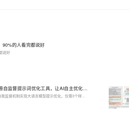
eocr，90%的人看完都说好
看完都说好
SPO：如何优化提示词？大模型最懂如何优化自己！开源自监督提示词优化工具，让AI自主优化提示词
本文介绍由DeepWisdom与香港科技大学联合研发的SPO框架，通过自我监督机制实现大语言模型提示优化，仅需3个样本即可达到SOTA效果，优化成本降低至传统方法的1.1%-5.6%。