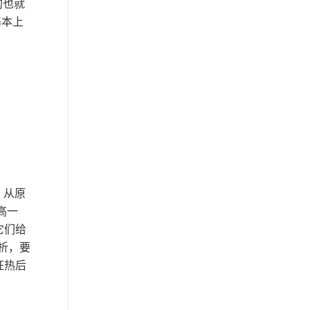
的也就
基本上
，从原
高一
它们给
分析，要
狂热后