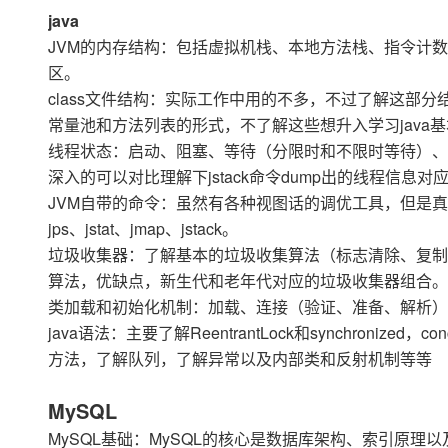
存储
天池大赛
Qwen3.7-Plus
云解析DNS
解决方案免费试用 新老
java
电子合同
最高领取价值200元试用
能看、能想、能动手的多模
安全
网络与CDN
JVM的内存结构：包括虚拟机栈、本地方法栈、指令计
AI 算法大赛
畅捷通
区。
大数据开发治理平台 Data
AI 产品 免费试用
网络
安全
云开发大赛
Qwen3-VL-Plus
Tableau 订阅
class文件结构：实际工作中用的不多，不过了解这部
1亿+ 大模型 tokens 和 
可观测
入门学习赛
常量池和方法列表的形式，不了解这些想升入学习java
中间件
AI空中课堂在线直播课
云防火墙
140+云产品 免费试用
线程状态：启动、阻塞、等待（分限时和不限时等待）、
上云与迁云
云原生的云上边界网络安全
产品新客免费试用，最长1
数据库
深入的可以对比理解下jstack命令dump出的线程信息
生态解决方案
大模型服务
企业出海
大模型ACA认证体验
JVM自带的命令：虽然有各种视图话的调优工具，但是
大数据计算
助力企业全员 AI 认知与能
行业生态解决方案
jps、jstat、jmap、jstack。
千问AI平台-Token Plan
政企业务
媒体服务
垃圾收集器：了解基本的垃圾收集算法（标志清除、复制
开发者生态解决方案
算法，优缺点，新生代和老年代对应的垃圾收集器组合。
企业服务与云通信
千问AI平台-模型体验
AI 开发和 AI 应用解决
类加载和初始化机制：加载、连接（验证、准备、解析）
在线体验全尺寸、多种模态
域名与网站
java语法：主要了解ReentrantLock和synchronized
方法，了解队列，了解异常以及内部类和反射机制等等
Happy 系列大模型
终端用户计算
MySQL
Serverless
MySQL基础：MySQL的核心是数据库架构、索引原
开发工具