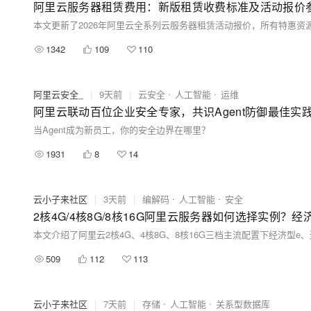
阿里云服务器租赁费用：新版租赁收费标准及活动报价
1342
109
110
阿里云安全_
|
9天前
|
云安全
人工智能
运维
阿里云联动百位企业安全专家，共识Agent防御最佳实
当Agent成为新员工，你的安全边界在哪里？
1931
8
14
云小子来社区
|
3天前
|
编解码
人工智能
安全
2核4G/4核8G/8核16G阿里云服务器如何选择实例？经
509
112
113
云小子来社区
|
7天前
|
存储
人工智能
关系型数据库