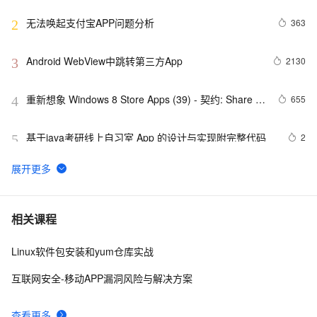
无法唤起支付宝APP问题分析
363
2
Android WebView中跳转第三方App
2130
3
重新想象 Windows 8 Store Apps (39) - 契约: Share 
655
4
Contract
基于java考研线上自习室 App 的设计与实现附完整代码
2
5
最佳实践3：用通义灵码开发一款 App
7
6
而桌面app向来是web前端开发开发人员下意识的避开方
2
7
相关课程
Linux软件包安装和yum仓库实战
《101 Windows Phone 7 Apps》读书笔记-
3
8
PASSWORDS & SECRETS
互联网安全-移动APP漏洞风险与解决方案
uni-app脚手架踩坑记（上）
5
9
查看更多