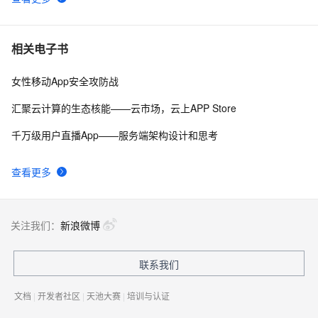
uni-app学习笔记-引入全局uni.css和flex布局（七）
4
10
相关电子书
女性移动App安全攻防战
汇聚云计算的生态核能——云市场，云上APP Store
千万级用户直播App——服务端架构设计和思考
查看更多
关注我们：
新浪微博
联系我们
文档
|
开发者社区
|
天池大赛
|
培训与认证