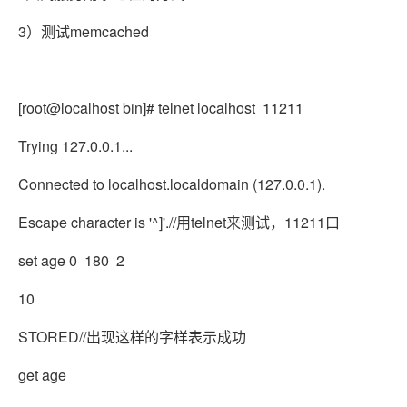
3）测试memcached
[root@localhost bin]# telnet localhost 11211
Trying 127.0.0.1...
Connected to localhost.localdomain (127.0.0.1).
Escape character is '^]'.
//用telnet来测试，11211口
set age 0 180 2
10
STORED
//出现这样的字样表示成功
get age