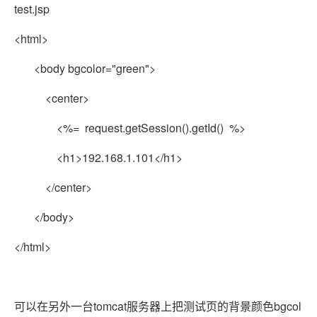
test.jsp
<html>
<body bgcolor="green">
<center>
<%= request.getSession().getId() %>
<h1>192.168.1.101</h1>
</center>
</body>
</html>
可以在另外一台tomcat服务器上把测试页的背景颜色bgcol