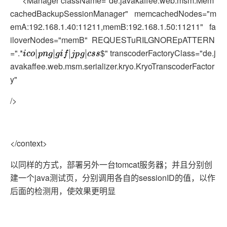
<Manager className="de.javakaffee.web.msm.Mem
cachedBackupSessionManager" memcachedNodes="m
emA:192.168.1.40:11211,memB:192.168.1.50:11211" fa
iloverNodes="memB" REQUESTuRILGNOREpATTERN
=".*
$" transcoderFactoryClass="de.j
i
c
o
|
p
n
g
|
g
i
f
|
j
p
g
|
c
s
s
avakaffee.web.msm.serializer.kryo.KryoTranscoderFactor
y"
/>
</context>
以同样的方式，部署另外一台tomcat服务器；并且分别创
建一个java测试页，分别调用各自的sessionID的值，以作
后面的检测用，使效果更明显