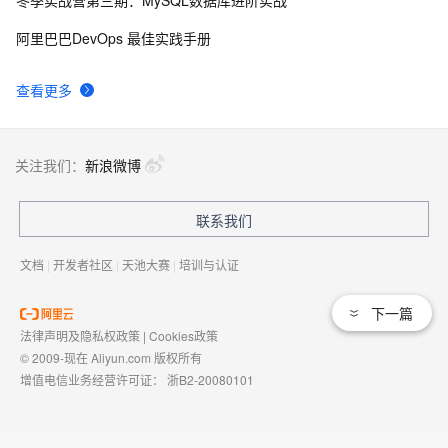
冬季实战营第三期：MySQL数据库进阶实战
为什么不能用memcached存储Session？
4
9
阿里巴巴DevOps 最佳实践手册
艾伟：自己实现memcached客户端库
5
10
查看更多
关注我们：
新浪微博
联系我们
文档
|
开发者社区
|
天池大赛
|
培训与认证
下一篇
法律声明及隐私权政策
|
Cookies政策
© 2009-现在 Aliyun.com 版权所有
增值电信业务经营许可证：
浙B2-20080101
域名注册服务机构许可：
浙D3-20210002
浙公网安备 33010602009975号
浙B2-20080101-4