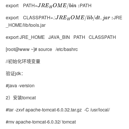
export PATH=
PATH
J
R
E
H
O
M
E
/
b
i
n
:
export CLASSPATH=.:
JRE
J
R
E
H
O
M
E
/
l
i
b
/
d
t
.
j
a
r
:
_HOME/lib/tools.jar
export JRE_HOME JAVA_BIN PATH CLASSPATH
[root@www ~]# source /etc/bashrc
//初始化环境变量
验证jdk：
#java -version
2）安装tomcat
#tar -zxvf apache-tomcat-6.0.32.tar.gz -C /usr/local/
#mv apache-tomcat-6.0.32/ tomcat