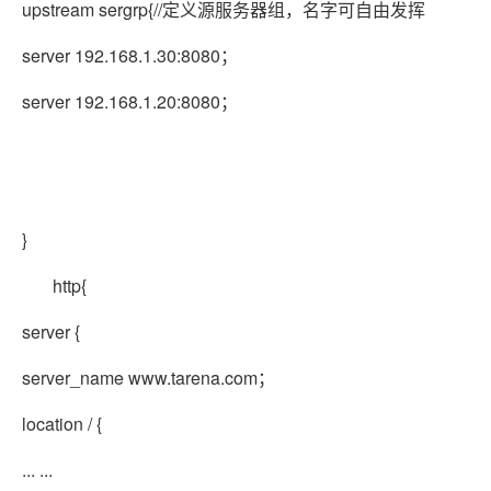
upstream sergrp{
//定义源服务器组，名字可自由发挥
server 192.168.1.30:8080；
server 192.168.1.20:8080；
}
http{
server {
server_name www.tarena.com；
location / {
... ...