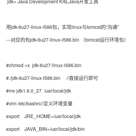
jdk= Java Development Kits,Java开发工具
用jdk-6u27-linux-i586包，实现linux与tomcat的“沟通”
---对应的包jdk-6u27-linux-i586.bin （tomcat运行环境包）
#chmod +x jdk-6u27-linux-i586.bin
#./jdk-6u27-linux-i586.bin
//直接运行即可
#mv jdk1.6.0_27 /usr/local/jdk
#vim /etc/bashrc
//定义环境变量
export JRE_HOME=/usr/local/jdk
export JAVA_BIN=/usr/local/jdk/bin