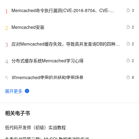
Memcached命令执行漏洞(CVE-2016-8704、CVE-
3
1
2016-8705、CVE-2016-8706)原理和对阿里云
Memcache影响分析
Memcached安装
2
2
应对Memcached缓存失效，导致高并发查询DB的四种思
2
3
路(l转)
分布式缓存系统Memcached学习心得
2
4
对memcached使用的总结和使用场景 
8
5
Twemproxy -- 针对MemCached与Redis的代理
1
6
深入了解Memcached：缓存技术的利器
25
7
相关电子书
低代码开发师（初级）实战教程
如何编译和安装memcached
3
8