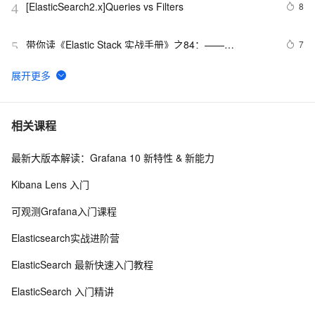
[ElasticSearch2.x]Queries vs Filters
8
4
带你读《Elastic Stack 实战手册》之84：——
7
5
4.3.3.Elasticsearch 性能优化之内存和熔断浅析（上）
ElasticSearch经典入门(七) 深入理解ElasticSearch核心
10
6
原理
阿里云ElasticSearch迁移-基于OSS全增量快照
5
7
相关课程
最新大版本解读：Grafana 10 新特性 & 新能力
elasticsearch集群关闭和重启
8
8
Kibana Lens 入门
04-ElasticSearch入门
13
9
可观测Grafana入门课程
阿里云Elasticsearch可观测性线上工作坊开课啦，还能免
2
10
Elasticsearch实战进阶营
费领取集群！
ElasticSearch 最新快速入门教程
ElasticSearch 入门精讲