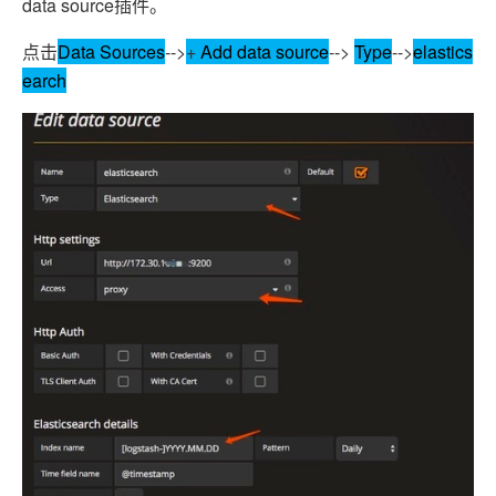
data source插件。
点击
Data Sources
-->
+
Add data source
-->
Type
-->
elastics
earch