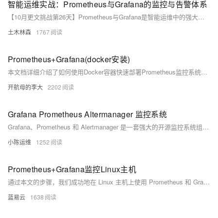
智能运维实战：Prometheus与Grafana的监控与告警体系
【10月更文挑战第26天】Prometheus与Grafana是智能运维中的强大组合，前者是开源的系统监控和警报工具，后者是数据可视化平台。Prometheus具备时间序列数据库、多维数据模型、PromQL查询语言等特性，而Grafana支持多数据源、丰富的可视化选项和告警功能。两者结合可实现实时监控、灵活告警和高度定制化的仪表板，广泛应用于服务器、应用和数据库的监控。
土木林森
1767
Prometheus+Grafana(docker安装)
本文档详细介绍了如何使用Docker容器快速部署Prometheus监控系统和Grafana数据可视化平台。该方案适用于需要快速搭建监控环境的开发测试场景，具备部署简单、资源占用低、易于维护等特点。
开航母的李大
2202
Grafana Prometheus Altermanager 监控系统
Grafana、Prometheus 和 Alertmanager 是一套强大的开源监控系统组合。Prometheus 负责数据采集与存储，Alertmanager 处理告警通知，Grafana 提供可视化界面。本文简要介绍了这套系统的安装配置流程，包括各组件的下载、安装、服务配置及开机自启设置，并提供了访问地址和重启命令。适用于希望快速搭建高效监控平台的用户。
小陈运维
1252
Prometheus+Grafana监控Linux主机
通过本文的步骤，我们成功地在 Linux 主机上使用 Prometheus 和 Grafana 进行了监控配置。具体包括安装 Prometheus 和 Node Exporter，配置 Grafana 数据源，并导入预设的仪表盘来展示监控数据。通过这种方式，可以轻松实现对 Linux 主机的系统指标监控，帮助及时发现和处理潜在问题。
蓝易云
1638