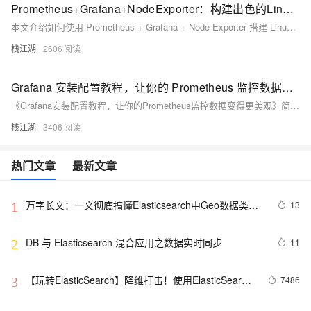
Prometheus+Grafana+NodeExporter：构建出色的Linux监控解决方案，让你的运维更轻松
本文介绍如何使用 Prometheus + Grafana + Node Exporter 搭建 Linux 主机监控系统。Prometheus 负责收集和存储指标数据，Grafana 用于可视化展示，Node Exporter 则采集主机的性能数据。通过 Docker 容器化部署，简化安装配置过程。完成安装后，配置 Prometheus 抓取节点数据，并在 Grafana 中添加数据源及导入仪表盘模板，实现对 Linux 主机的全面监控。整个过程简单易行，帮助运维人员轻松掌握系统状态。
栈江湖
2606
Grafana 安装配置教程，让你的 Prometheus 监控数据变得更美观
《Grafana安装配置教程，让你的Prometheus监控数据变得更美观》简介： Grafana是一个开源的度量分析与可视化工具，支持多种数据源（如Prometheus），提供丰富的可视化功能和警报机制。本文详细介绍了Grafana的安装、汉化方法及模板使用，帮助用户轻松创建美观、灵活的数据面板，并实现数据的协作与共享。通过Docker镜像、配置文件修改或替换前端页面等方式实现汉化，让用户更便捷地使用中文界面。此外，还提供了导入JSON格式模板的具体步骤，方便快速搭建仪表盘。
栈江湖
3406
热门文章
最新文章
万字长文：一文彻底搞懂Elasticsearch中Geo数据类型
13
1
查询、聚合、排序
DB 与 Elasticsearch 混合应用之数据实时同步
11
2
【玩转ElasticSearch】降维打击！使用ElasticSearch
7486
3
作为时序数据库