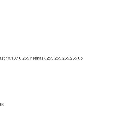
AI 应用
10分钟微调：让0.6B模型媲美235B模
多模态数据信
型
依托云原生高可用架构,实现Dify私有化部署
用1%尺寸在特定领域达到大模型90%以上效果
一个 AI 助手
超强辅助，Bol
即刻拥有 DeepSeek-R1 满血版
在企业官网、通讯软件中为客户提供 AI 客服
多种方案随心选，轻松解锁专属 DeepSeek
cast 10.10.10.255 netmask 255.255.255.255 up
eth0