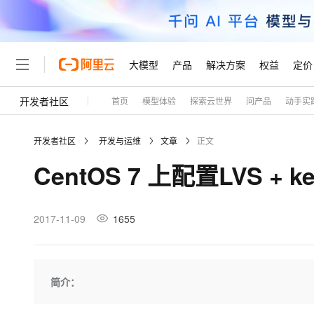
大模型
产品
解决方案
权益
定价
开发者社区
首页
模型体验
探索云世界
问产品
动手实
大模型
产品
解决方案
权益
定价
云市场
伙伴
服务
了解阿里云
精选产品
精选解决方案
普惠上云
产品定价
精选商城
成为销售伙伴
售前咨询
为什么选择阿里云
千问AI平台
开发者社区
开发与运维
文章
正文
了解云产品的定价详情
大模型服务平台百炼
千问办公，解锁你的工作
普惠上云 官方力荐
分销伙伴
在线服务
网站建设
什么是云计算
大
CentOS 7 上配置LVS + kee
大模型服务与应用平台
企业级Agent产品，直接
云服务器38元/年起，超
咨询伙伴
多端小程序
技术领先
云上成本管理
售后服务
轻量应用服务器
Agency Agents：拥
官方推荐返现计划
大模型
精选产品
精选解决方案
Salesforce 国际版订阅
稳定可靠
管理和优化成本
推荐新用户得奖励，单订单
销售伙伴合作计划
2017-11-09
1655
自助服务
友盟天域
安全合规
人工智能与机器学习
AI
文本生成
云数据库 RDS
HappyHorse 打造一
云工开物
无影生态合作计划
在线服务
观测云
分析师报告
高校专属算力普惠，学生认
计算
互联网应用开发
Qwen3.8-Max
HOT
Salesforce On Alibaba C
工单服务
Tuya 物联网平台阿里云
研究报告与白皮书
人工智能平台 PAI
快速拥有专属 OpenClaw
简介：
大模
Consulting Partner 合
大数据
容器
智能体时代全能旗舰模型
免费试用
短信专区
一站式AI开发、训练和推
蓝凌 OA
AI 大模型销售与服务生
现代化应用