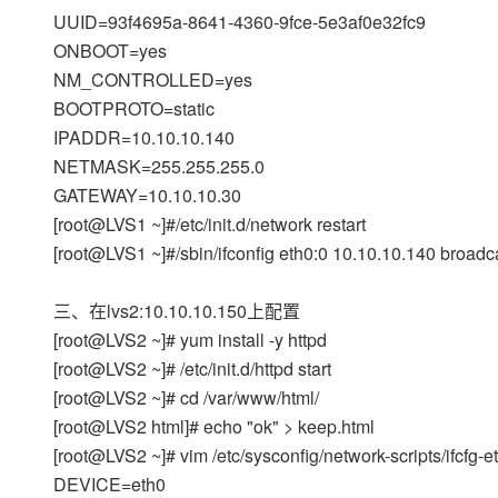
大模型解决方案
UUID=93f4695a-8641-4360-9fce-5e3af0e32fc9
迁移与运维管理
ONBOOT=yes
快速部署 Dify，高效搭建 
NM_CONTROLLED=yes
专有云
BOOTPROTO=static
10 分钟在聊天系统中增加
IPADDR=10.10.10.140
NETMASK=255.255.255.0
GATEWAY=10.10.10.30
[root@LVS1 ~]#/etc/init.d/network restart
[root@LVS1 ~]#/sbin/ifconfig eth0:0 10.10.10.140 broad
三、在lvs2:10.10.10.150上配置
[root@LVS2 ~]# yum install -y httpd
[root@LVS2 ~]# /etc/init.d/httpd start
[root@LVS2 ~]# cd /var/www/html/
[root@LVS2 html]# echo "ok" > keep.html
[root@LVS2 ~]# vim /etc/sysconfig/network-scripts/ifcfg-
DEVICE=eth0