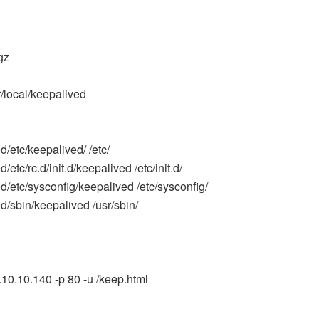
.gz
/local/keepalived
/etc/keepalived/ /etc/
tc/rc.d/init.d/keepalived /etc/init.d/
d/etc/sysconfig/keepalived /etc/sysconfig/
d/sbin/keepalived /usr/sbin/
10.10.140 -p 80 -u /keep.html