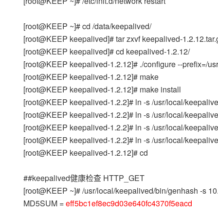
[root@KEEP ~]# /etc/init.d/network restart
[root@KEEP ~]# cd /data/keepalived/
[root@KEEP keepalived]# tar zxvf keepalived-1.2.12.tar
[root@KEEP keepalived]# cd keepalived-1.2.12/
[root@KEEP keepalived-1.2.12]# ./configure --prefix=/usr
[root@KEEP keepalived-1.2.12]# make
[root@KEEP keepalived-1.2.12]# make install
[root@KEEP keepalived-1.2.2]# ln -s /usr/local/keepalived
[root@KEEP keepalived-1.2.2]# ln -s /usr/local/keepalived/e
[root@KEEP keepalived-1.2.2]# ln -s /usr/local/keepalive
[root@KEEP keepalived-1.2.2]# ln -s /usr/local/keepalive
[root@KEEP keepalived-1.2.12]# cd
##keepalived健康检查 HTTP_GET
[root@KEEP ~]# /usr/local/keepalived/bin/genhash -s 10.
MD5SUM =
eff5bc1ef8ec9d03e640fc4370f5eacd