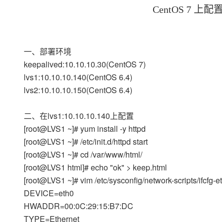
存储
天池大赛
Qwen3.7-Plus
云解析DNS
解决方案免费试用 新老
CentOS 7 上配置LV
电子合同
最高领取价值200元试用
能看、能想、能动手的多模
安全
网络与CDN
AI 算法大赛
畅捷通
大数据开发治理平台 Data
AI 产品 免费试用
网络
安全
云开发大赛
Qwen3-VL-Plus
Tableau 订阅
1亿+ 大模型 tokens 和 
一、部署环境
可观测
入门学习赛
中间件
AI空中课堂在线直播课
keepalived:10.10.10.30(CentOS 7)
云防火墙
140+云产品 免费试用
lvs1:10.10.10.140(CentOS 6.4)
上云与迁云
云原生的云上边界网络安全
产品新客免费试用，最长1
数据库
lvs2:10.10.10.150(CentOS 6.4)
生态解决方案
大模型服务
企业出海
大模型ACA认证体验
大数据计算
助力企业全员 AI 认知与能
行业生态解决方案
二、在lvs1:10.10.10.140上配置
千问AI平台-Token Plan
政企业务
媒体服务
[root@LVS1 ~]# yum install -y httpd
开发者生态解决方案
[root@LVS1 ~]# /etc/init.d/httpd start
企业服务与云通信
千问AI平台-模型体验
AI 开发和 AI 应用解决
[root@LVS1 ~]# cd /var/www/html/
在线体验全尺寸、多种模态
域名与网站
[root@LVS1 html]# echo "ok" > keep.html
Happy 系列大模型
[root@LVS1 ~]# vim /etc/sysconfig/network-scripts/ifcfg-
终端用户计算
DEVICE=eth0
Serverless
HWADDR=00:0C:29:15:B7:DC
TYPE=Ethernet
开发工具