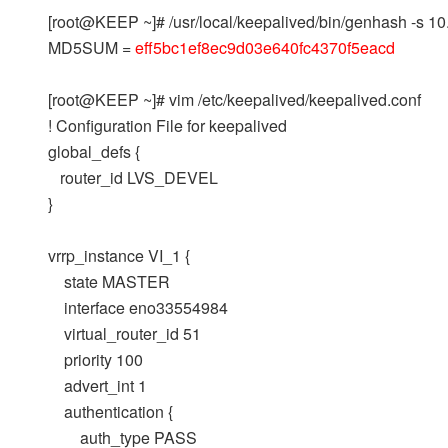
[root@KEEP ~]# /usr/local/keepalived/bin/genhash -s 10.
MD5SUM =
eff5bc1ef8ec9d03e640fc4370f5eacd
[root@KEEP ~]# vim /etc/keepalived/keepalived.conf
! Configuration File for keepalived
global_defs {
router_id LVS_DEVEL
}
vrrp_instance VI_1 {
state MASTER
interface eno33554984
virtual_router_id 51
priority 100
advert_int 1
authentication {
auth_type PASS