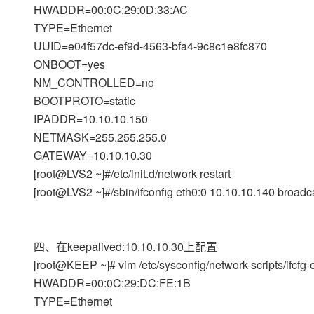
HWADDR=00:0C:29:0D:33:AC
TYPE=Ethernet
UUID=e04f57dc-ef9d-4563-bfa4-9c8c1e8fc870
ONBOOT=yes
NM_CONTROLLED=no
BOOTPROTO=static
IPADDR=10.10.10.150
NETMASK=255.255.255.0
GATEWAY=10.10.10.30
[root@LVS2 ~]#/etc/init.d/network restart
[root@LVS2 ~]#/sbin/ifconfig eth0:0 10.10.10.140 broad
四、在keepalived:10.10.10.30上配置
[root@KEEP ~]# vim /etc/sysconfig/network-scripts/ifcf
HWADDR=00:0C:29:DC:FE:1B
TYPE=Ethernet