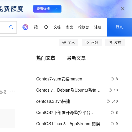
文档
备案
控制台
注册
登录
个人
积分
发布
验
作计划
器
AI 活动
专业服务
服务伙伴合作计划
开发者社区
加入我们
产品动态
服务平台百炼
阿里云 OPC 创新助力计划
热门文章
最新文章
一站式生成采购清单，支持单品或批量购买
io：打造专属 AI 语音助手
S产品伙伴计划（繁花）
峰会
CS
造的大模型服务与应用开发平台
一句话生成原生可编辑精美 PPT 文稿
AI 生产力先锋
Al MaaS 服务伙伴赋能合作
域名
博文
Careers
至高可申请百万元
Qwen3.8-Max 模型上线
开启高性价比 AI 编程新体验
弹性可伸缩的云计算服务
Qwen-Audio-3.0-Realtime 端到端实时语音角色扮演
输入一句话想法, 轻松生成专业的 PPT
先锋实践拓展 AI 生产力的边界
Token 补贴，五大权
计划
海大会
伙伴信用分合作计划
商标
问答
社会招聘
Centos7-yum安装maven
8
益加速 OPC 成功
eek-V4-Pro
SS
一键部署幻兽帕鲁游戏服务器
飞天发布时刻
HOT
Open Search 向量检索版支
划
备案
电子书
校园招聘
pSeek-V4-Pro
视频创作，一键激活电商全链路生产力
稳定、安全、高性价比、高性能的云存储服务
一键购买专属联机服务器，轻松开启游戏
所见，即是所愿
持视频检索 Pipeline 功能
更多支持
Centos 7、Debian及Ubuntu系统中
13
版权
划
公司注册
镜像站
视频生成
语音识别与合成
安装和验证tree命令的指南。
专属 QwenPaw
漫剧工坊：一站式动画创作平台
AI 实训营
HOT
应用身份服务 (IDaaS)
centos6.x svn搭建
510
合作伙伴培训与认证
划
上云迁移
站生成，高效打造优质广告素材
全接入的云上超级电脑
从聊天伙伴进化为能主动干活的本地数字员工
快速生产连贯的高质量长漫剧
从基础到进阶，Agent 创客手把手教你
OpenClaw 管理能力上线
lScope
我要反馈
e-1.1-T2V
Qwen3-TTS-Flash
CentOS7下部署开源监控平台
8
查询合作伙伴
n Alibaba Cloud ISV 合作
代维服务
建企业门户网站
10 分钟搭建微信、支付宝小程序
MaxCompute MaxFrame 提
Cacti（下）
畅细腻的高质量视频
离线语音合成大模型，多语言方言自适应，低延迟高稳定
创新加速
CentOS Linux 8 - AppStream 错误
ope
登录合作伙伴管理后台
9
我要建议
站，无忧落地极速上线
以可视化方式快速构建移动和 PC 门户网站
国内短信简单易用，安全可靠，秒级触达，全球覆盖200+国家和地区。
高效部署网站，快速应用到小程序
供自动弹性内存功能