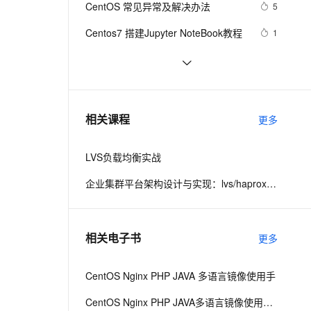
安全
CentOS 常见异常及解决办法
我要投诉
e-1.1-I2V
Cosyvoice-V3-Flash
5
PolarDB
上云场景组合购
Milvus 弹性伸缩功能新增节
伴
漫剧创作，剧本、分镜、视频高效生成
100%兼容MySQL、PostgreSQL，兼容Oracle，支持集中和分布式
覆盖90%+业务场景，专享组合折扣价
点支持范围
畅自然，细节丰富
高表现力语音合成大模型，语音克隆听感自然
VPN
Centos7 搭建Jupyter NoteBook教程
1
ernetes 版 ACK
云聚AI 严选权益
AI 原生数据库服务发布
SSL 证书
CentOS 系统常用命令详解
8
2V
Fun-ASR
，一键激活高效办公新体验
理容器应用的 K8s 服务
精选AI产品，从模型到应用全链提效
Agent 数据网关
文戏情感细腻自然，动作戏激烈拳拳到肉，实现更强表演能力
支持中英文自由切换，具备更强的噪声鲁棒性
堡垒机
【clickhouse】在CentOS中离线安装
6
AI 用量加速计划
云原生数据库 PolarDB
clickhouse
防火墙
、识别商机，让客服更高效、服务更出色。
Centos7 防火墙及端口查看命令，这
新老同享，达量后返
Agentic Database 发布
5
相关课程
更多
些linux命令必须收藏
主机安全
应用
LVS负载均衡实战
千问办公
NEW
AI 应用及服务市场
的智能体编程平台
一站式AI生产力平台
企业集群平台架构设计与实现：lvs/haproxy/keepalived
AI 应用
伶鹊
企业级人与Agent协作平台，接入和调度多个数字员工
智能客服平台，对话机器人、对话分析、智能外呼
大模型
相关电子书
更多
大模型服务平台百炼 - 全妙
自然语言处理
应用创作平台
多模态内容创作工具，已接入 DeepSeek
CentOS Nginx PHP JAVA 多语言镜像使用手
数据标注
机器学习
CentOS Nginx PHP JAVA多语言镜像使用手册