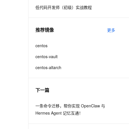
低代码开发师（初级）实战教程
息提取
与 AI 智能体进行实时音视频通话
从文本、图片、视频中提取结构化的属性信息
构建支持视频理解的 AI 音视频实时通话应用
推荐镜像
更多
t.diy 一步搞定创意建站
构建大模型应用的安全防护体系
通过自然语言交互简化开发流程,全栈开发支持
通过阿里云安全产品对 AI 应用进行安全防护
centos
centos-vault
centos-altarch
下一篇
一条命令迁移，帮你实现 OpenClaw 与
Hermes Agent 记忆互通！