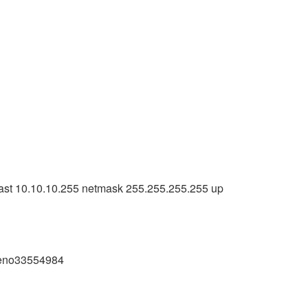
cast 10.10.10.255 netmask 255.255.255.255 up
g-eno33554984