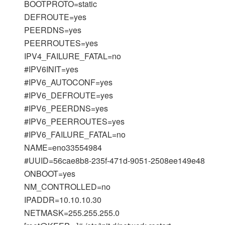
BOOTPROTO=static
DEFROUTE=yes
PEERDNS=yes
PEERROUTES=yes
IPV4_FAILURE_FATAL=no
#IPV6INIT=yes
#IPV6_AUTOCONF=yes
#IPV6_DEFROUTE=yes
#IPV6_PEERDNS=yes
#IPV6_PEERROUTES=yes
#IPV6_FAILURE_FATAL=no
NAME=eno33554984
#UUID=56cae8b8-235f-471d-9051-2508ee149e48
ONBOOT=yes
NM_CONTROLLED=no
IPADDR=10.10.10.30
NETMASK=255.255.255.0