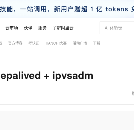
云市场
伙伴
服务
了解阿里云
践
官方博客
考认证
TIANCHI大赛
活动广场
下载
AI 特惠
数据与 API
成为产品伙伴
企业增值服务
最佳实践
价格计算器
AI 场景体
基础软件
产品伙伴合
阿里云认证
市场活动
配置报价
大模型
自助选配和估算价格
新方式
睿译宝，AI翻译排版一步到位
智启 AI 普惠权益
产品生态集成认证中心
企业支持计划
云上春晚
域名与网站
千问官方 MaaS 平台，为开发者和 Agent 而生，新用户赠送 1 亿 + tokens 额度
Qwen Aud
AI Coding
阿里云Maa
2026 阿里云
云服务器 E
为企业打
数据集
Windows
大模型认证
模型
NEW
NEW
palived + ipvsadm
交付可用成果
值低价云产品抢先购
上传文档即自动完成翻译和格式还原
至高享 1亿+免费 tokens，加速 Al 应用落地
提供智能易用的域名与建站服务
智能编程，一键
安全可靠、
产品生态伙伴
专家技术服务
云上奥运之旅
弹性计算合作
阿里云中企出
手机三要素
宝塔 Linux
全部认证
价格优势
有专属领域专家
GLM-5.2：长任务时代开源旗舰模型
阿里云 OPC 创新助力计划
千问大模型
即刻拥有 DeepS
AI 电商营销
对象存储 O
大模型
产品生态伙伴工作台
企业增值服务台
云栖战略参考
云存储合作计
云栖大会
身份实名认证
CentOS
训练营
推动算力普惠，释放技术红利
最高返9万
多领域专家智能体,一键组建 AI 虚拟交付团队
快速构建应用程序和网站，即刻迈出上云第一步
至高百万元 Token 补贴，加速一人公司成长
多元化、高性能、安全可靠的大模型服务
真正可用的 1M 上下文,一次完成代码全链路开发
轻松解锁专属 Dee
从图文生成到
云上的中国
数据库合作计
活动全景
短信
Docker
图片和
站式影视创作平台
Hermes Agent，打造自进化智能体
Token Plan 模型订阅计划
数字证书管理服务（原SSL证书）
5 分钟轻松部署
AI 广告创作
无影云电脑
企业成长
NEW
信息公告
看见新力量
云网络合作计
OCR 文字识别
JAVA
证享300元代金券
可视化编排打通从文字构思到成片全链路闭环
全托管，含MySQL、PostgreSQL、SQL Server、MariaDB多引擎
自主进化，持久记忆，越用越聪明
Qwen3.8-Max 首发尝鲜，限时加量 10 倍，夜间低至2折
实现全站HTTPS，呈现可信的WEB访问
图文、视频一
随时随地安
魔搭 Mode
Kimi-K3
HappyHors
NEW
loud
服务实践
官网公告
金融模力时刻
Salesforce O
版
发票查验
全能环境
Claude Code + GStack 打造工程团队
千问办公，限时限量积分加倍
Qoder
低代码高效构
AI 建站
短信服务
型
NEW
作计划
Kimi 最新旗舰模型，长程编程与推理利器
让文字生成流
计划
创新中心
魔搭 ModelSc
健康状态
理服务
让AI从“聊天伙伴”进化为能干活的“数字员工”
安装技能 GStack，拥有专属 AI 工程团队
你的AI工作搭子，覆盖日常办公高频场景
面向真实软件的智能体编程平台
0 代码专业建
客户案例
天气预报查询
操作系统
态合作计划