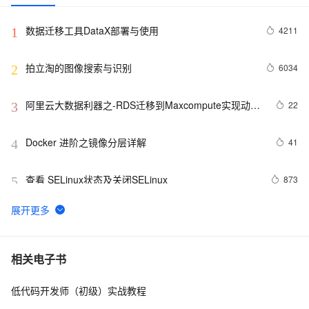
数据迁移工具DataX部署与使用
4211
1
拍立淘的图像搜索与识别
6034
2
阿里云大数据利器之-RDS迁移到Maxcompute实现动态
22
3
分区
Docker 进阶之镜像分层详解
41
4
查看 SELinux状态及关闭SELinux
873
5
剑池CDK开发工具介绍  |  《平头哥剑池CDK快速上手指
20
6
南》第一章
Oracle 迁移至 PostgreSQL 文档、评估、自动迁移工具 
1
7
相关电子书
大集合
低代码开发师（初级）实战教程
AD迁移工具：ADMT
9
8