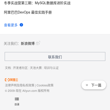
冬季实战营第三期：MySQL数据库进阶实战
8 种主流数据迁移工具技术选型，yyds！  上
6
9
阿里巴巴DevOps 最佳实践手册
阿里云发布开源容器化迁移工具，传统应用改造的福
2741
10
查看更多
音
关注我们：
新浪微博
联系我们
文档
|
开发者社区
|
天池大赛
|
培训与认证
下一篇
法律声明及隐私权政策
|
Cookies政策
© 2009-现在 Aliyun.com 版权所有
增值电信业务经营许可证：
浙B2-20080101
域名注册服务机构许可：
浙D3-20210002
目录
浙公网安备 33010602009975号
浙B2-20080101-4