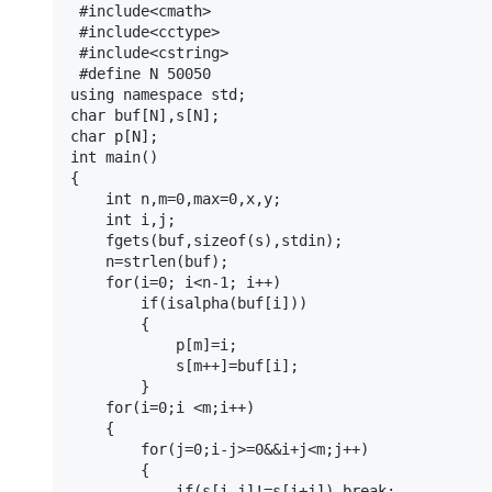
大模型解决方案
 #include<cmath>

 #include<cctype>

迁移与运维管理
 #include<cstring>

快速部署 Dify，高效搭建 
 #define N 50050

专有云
using namespace std;

char buf[N],s[N];

10 分钟在聊天系统中增加
char p[N];

int main()

{

    int n,m=0,max=0,x,y;

    int i,j;

    fgets(buf,sizeof(s),stdin);

    n=strlen(buf);

    for(i=0; i<n-1; i++)

        if(isalpha(buf[i]))

        {

            p[m]=i;

            s[m++]=buf[i];

        }

    for(i=0;i <m;i++)

    {

        for(j=0;i-j>=0&&i+j<m;j++)

        {

            if(s[i-j]!=s[i+j]) break;
