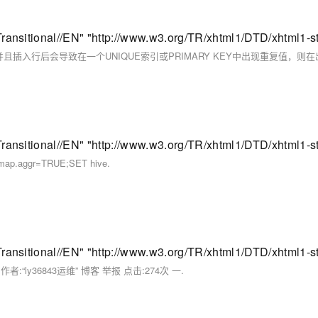
p.aggr=TRUE;SET hive.
com 作者:“ly36843运维” 博客 举报 点击:274次 一.