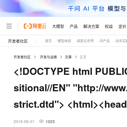
大模型
产品
解决方案
权益
定价
开发者社区
首页
模型体验
探索云世界
问产品
动手实
大模型
产品
解决方案
权益
定价
云市场
伙伴
服务
了解阿里云
精选产品
精选解决方案
普惠上云
产品定价
精选商城
成为销售伙伴
售前咨询
为什么选择阿里云
千问AI平台
开发者社区
开发与运维
文章
正文
了解云产品的定价详情
大模型服务平台百炼
千问办公，解锁你的工作
普惠上云 官方力荐
分销伙伴
在线服务
网站建设
什么是云计算
大
<!DOCTYPE html PUBLIC
大模型服务与应用平台
企业级Agent产品，直接
云服务器38元/年起，超
咨询伙伴
多端小程序
技术领先
云上成本管理
售后服务
轻量应用服务器
Agency Agents：拥
官方推荐返现计划
大模型
精选产品
精选解决方案
Salesforce 国际版订阅
稳定可靠
sitional//EN" "http://ww
管理和优化成本
推荐新用户得奖励，单订单
销售伙伴合作计划
自助服务
友盟天域
安全合规
人工智能与机器学习
AI
文本生成
云数据库 RDS
HappyHorse 打造一
云工开物
无影生态合作计划
在线服务
strict.dtd"> <html><hea
观测云
分析师报告
高校专属算力普惠，学生认
计算
互联网应用开发
Qwen3.8-Max
HOT
Salesforce On Alibaba C
工单服务
Tuya 物联网平台阿里云
研究报告与白皮书
人工智能平台 PAI
快速拥有专属 OpenClaw
大模
Consulting Partner 合
大数据
容器
智能体时代全能旗舰模型
免费试用
短信专区
一站式AI开发、训练和推
2019-06-01
1023
蓝凌 OA
AI 大模型销售与服务生
现代化应用