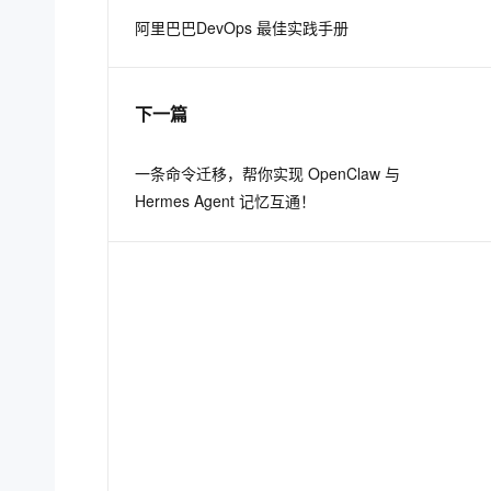
阿里巴巴DevOps 最佳实践手册
息提取
与 AI 智能体进行实时音视频通话
从文本、图片、视频中提取结构化的属性信息
构建支持视频理解的 AI 音视频实时通话应用
下一篇
t.diy 一步搞定创意建站
构建大模型应用的安全防护体系
通过自然语言交互简化开发流程,全栈开发支持
通过阿里云安全产品对 AI 应用进行安全防护
一条命令迁移，帮你实现 OpenClaw 与
Hermes Agent 记忆互通！