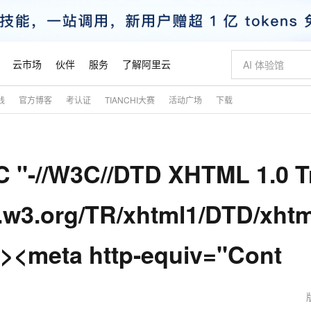
云市场
伙伴
服务
了解阿里云
践
官方博客
考认证
TIANCHI大赛
活动广场
下载
AI 特惠
数据与 API
成为产品伙伴
企业增值服务
最佳实践
价格计算器
AI 场景体
基础软件
产品伙伴合
阿里云认证
市场活动
配置报价
大模型
自助选配和估算价格
新方式
睿译宝，AI翻译排版一步到位
智启 AI 普惠权益
产品生态集成认证中心
企业支持计划
云上春晚
域名与网站
千问官方 MaaS 平台，为开发者和 Agent 而生，新用户赠送 1 亿 + tokens 额度
Qwen Aud
AI Coding
阿里云Maa
2026 阿里云
云服务器 E
为企业打
数据集
Windows
大模型认证
模型
NEW
NEW
 "-//W3C//DTD XHTML 1.0 T
交付可用成果
值低价云产品抢先购
上传文档即自动完成翻译和格式还原
至高享 1亿+免费 tokens，加速 Al 应用落地
提供智能易用的域名与建站服务
智能编程，一键
安全可靠、
产品生态伙伴
专家技术服务
云上奥运之旅
弹性计算合作
阿里云中企出
手机三要素
宝塔 Linux
全部认证
价格优势
有专属领域专家
GLM-5.2：长任务时代开源旗舰模型
阿里云 OPC 创新助力计划
千问大模型
即刻拥有 DeepS
AI 电商营销
对象存储 O
大模型
产品生态伙伴工作台
企业增值服务台
云栖战略参考
云存储合作计
云栖大会
身份实名认证
CentOS
训练营
w.w3.org/TR/xhtml1/DTD/xhtm
推动算力普惠，释放技术红利
最高返9万
多领域专家智能体,一键组建 AI 虚拟交付团队
快速构建应用程序和网站，即刻迈出上云第一步
至高百万元 Token 补贴，加速一人公司成长
多元化、高性能、安全可靠的大模型服务
真正可用的 1M 上下文,一次完成代码全链路开发
轻松解锁专属 Dee
从图文生成到
云上的中国
数据库合作计
活动全景
短信
Docker
图片和
站式影视创作平台
Hermes Agent，打造自进化智能体
Token Plan 模型订阅计划
数字证书管理服务（原SSL证书）
5 分钟轻松部署
AI 广告创作
无影云电脑
企业成长
NEW
信息公告
d><meta http-equiv="Cont
看见新力量
云网络合作计
OCR 文字识别
JAVA
证享300元代金券
可视化编排打通从文字构思到成片全链路闭环
全托管，含MySQL、PostgreSQL、SQL Server、MariaDB多引擎
自主进化，持久记忆，越用越聪明
Qwen3.8-Max 首发尝鲜，限时加量 10 倍，夜间低至2折
实现全站HTTPS，呈现可信的WEB访问
图文、视频一
随时随地安
魔搭 Mode
Kimi-K3
HappyHors
NEW
loud
服务实践
官网公告
金融模力时刻
Salesforce O
版
发票查验
全能环境
Claude Code + GStack 打造工程团队
千问办公，限时限量积分加倍
Qoder
低代码高效构
AI 建站
短信服务
型
NEW
作计划
Kimi 最新旗舰模型，长程编程与推理利器
让文字生成流
计划
创新中心
魔搭 ModelSc
健康状态
理服务
让AI从“聊天伙伴”进化为能干活的“数字员工”
安装技能 GStack，拥有专属 AI 工程团队
你的AI工作搭子，覆盖日常办公高频场景
面向真实软件的智能体编程平台
0 代码专业建
客户案例
天气预报查询
操作系统
态合作计划