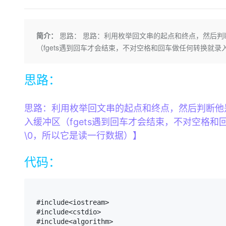
存储
天池大赛
Qwen3.7-Plus
云解析DNS
解决方案免费试用 新老
电子合同
最高领取价值200元试用
能看、能想、能动手的多模
安全
网络与CDN
AI 算法大赛
畅捷通
简介：
思路： 思路：利用枚举回文串的起点和终点，然后判断
大数据开发治理平台 Data
AI 产品 免费试用
网络
安全
云开发大赛
Qwen3-VL-Plus
Tableau 订阅
（fgets遇到回车才会结束，不对空格和回车做任何转换就录入
1亿+ 大模型 tokens 和 
可观测
入门学习赛
中间件
AI空中课堂在线直播课
云防火墙
140+云产品 免费试用
思路：
上云与迁云
云原生的云上边界网络安全
产品新客免费试用，最长1
数据库
生态解决方案
大模型服务
企业出海
大模型ACA认证体验
大数据计算
思路：利用枚举回文串的起点和终点，然后判断他是
助力企业全员 AI 认知与能
行业生态解决方案
千问AI平台-Token Plan
政企业务
入缓冲区（fgets遇到回车才会结束，不对空格
媒体服务
开发者生态解决方案
\0，所以它是读一行数据）】
企业服务与云通信
千问AI平台-模型体验
AI 开发和 AI 应用解决
代码：
在线体验全尺寸、多种模态
域名与网站
Happy 系列大模型
终端用户计算
 #include<iostream>

Serverless
 #include<cstdio>

 #include<algorithm>

开发工具