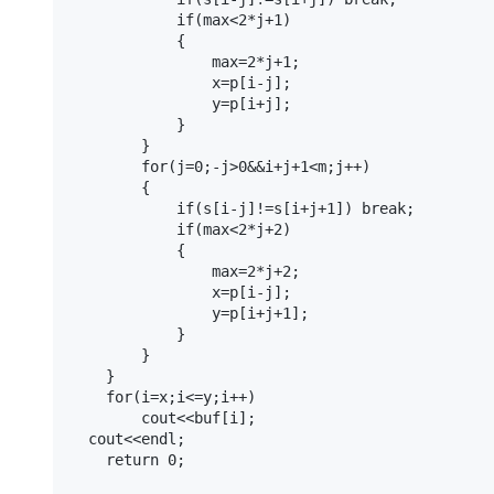
            if(max<2*j+1)

            {

                max=2*j+1;

                x=p[i-j];

                y=p[i+j];

            }

        }

        for(j=0;-j>0&&i+j+1<m;j++)

        {

            if(s[i-j]!=s[i+j+1]) break;

            if(max<2*j+2)

            {

                max=2*j+2;

                x=p[i-j];

                y=p[i+j+1];

            }

        }

    }

    for(i=x;i<=y;i++)

        cout<<buf[i];

  cout<<endl;

    return 0;
