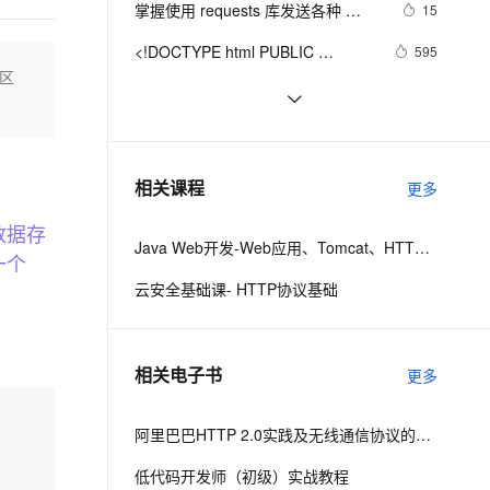
安全
掌握使用 requests 库发送各种 
我要投诉
e-1.1-I2V
Cosyvoice-V3-Flash
15
PolarDB
上云场景组合购
Milvus 弹性伸缩功能新增节
Transitional//EN" 
伴
HTTP 请求和处理 API 响应
漫剧创作，剧本、分镜、视频高效生成
100%兼容MySQL、PostgreSQL，兼容Oracle，支持集中和分布式
覆盖90%+业务场景，专享组合折扣价
点支持范围
畅自然，细节丰富
高表现力语音合成大模型，语音克隆听感自然
"http://www.w3.org/TR/xhtml1/DTD/xhtml1-
VPN
<!DOCTYPE html PUBLIC 
595
strict.dtd">

区
"-//W3C//DTD XHTML 1.0 
ernetes 版 ACK
云聚AI 严选权益
AI 原生数据库服务发布
SSL 证书
<!DOCTYPE html PUBLIC 
7
2V
Fun-ASR
<html><head><meta http-
Transitional//EN" 
，一键激活高效办公新体验
理容器应用的 K8s 服务
精选AI产品，从模型到应用全链提效
Agent 数据网关
"-//W3C//DTD XHTML 1.0 
文戏情感细腻自然，动作戏激烈拳拳到肉，实现更强表演能力
支持中英文自由切换，具备更强的噪声鲁棒性
equiv="Cont
堡垒机
"http://www.w3.org/TR/xhtml1/DTD/xhtml1-
前端常见的HTTP状态码
8
Transitional//EN" 
AI 用量加速计划
云原生数据库 PolarDB
strict.dtd">

防火墙
"http://www.w3.org/TR/xhtml1/DTD/xhtml1-
、识别商机，让客服更高效、服务更出色。
NanoMQ Newsletter 2022-08｜
新老同享，达量后返
Agentic Database 发布
3
<html><head><meta http-
相关课程
更多
strict.dtd">

v0.11：MQTT 5.0 + MQTT over 
主机安全
应用
equiv="Cont
<html><head><meta http-
QUIC 桥接，新增 HTTP API 监控客
数据存
Java Web开发-Web应用、Tomcat、HTTP请求与响应
equiv="Cont
户端状态
千问办公
NEW
一个
AI 应用及服务市场
的智能体编程平台
一站式AI生产力平台
云安全基础课- HTTP协议基础
AI 应用
伶鹊
企业级人与Agent协作平台，接入和调度多个数字员工
智能客服平台，对话机器人、对话分析、智能外呼
大模型
相关电子书
更多
大模型服务平台百炼 - 全妙
自然语言处理
应用创作平台
多模态内容创作工具，已接入 DeepSeek
数据标注
阿里巴巴HTTP 2.0实践及无线通信协议的演进之路
机器学习
低代码开发师（初级）实战教程