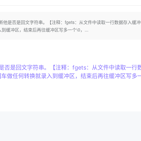
Deepseek-v4-pro
HappyHors
同享
万小智 AI 建站低至 15元/月
Qoder CN
AI 短剧/漫剧
云原生数据库 
快递物流查询
WordPress
成为服务伙
高校合作
点，立即开启云上创新
覆盖公网/内网、递归/权威、移动APP等全场景解析服务
送.CN域名，送备案服务码
基于千问大模型等，支持代码智能生成、研发智能问答
AI助力短剧
态智能体模型
旗舰 MoE 大模型，百万上下文与顶尖推理能力
图生视频，流
Ubuntu
服务生态伙伴
他是否是回文字符串。【注释：fgets：从文件中读取一行数据存入缓冲
云工开物
企业应用
Works
Night Plan 支持 Qwen 3.8-Max
云原生大数据计算服务 MaxCompute
AI 办公
容器服务 Kub
NEW
GLM-5.2
Wan2.7-T
Red Hat
到缓冲区，结束后再往缓冲区写多一个\0，...
30+ 款产品免费体验
Data Agent 驱动的一站式 Data+AI 开发治理平台
夜间 5 折，Qwen/Meoo/TokenPlan 客户专享
面向分析的企业级SaaS模式云数据仓库
AI智能应用
提供一站式管
科研合作
视觉 Coding、空间感知、多模态思考等全面升级
1M上下文，专为长程任务能力而生
ERP
堂（旗舰版）
SUSE
智能客服
CRM
防护产品
2个月
自动承接线索
建站小程序
OA 办公系统
AI 应用构建
大模型原生
否是回文字符串。【注释：fgets：从文件中读取一行
力提升
财税管理
模板建站
Qoder
大模型服务平台百炼-应用模版
HOT
NEW
和回车做任何转换就录入到缓冲区，结束后再往缓冲区写多
面向真实软件
个人版上线、团队版降价；千问3.8-Max首发发尝鲜
丰富多元化的应用模版和解决方案
400电话
定制建站
万有无界
大模型服务平台百炼-智能体
方案
广告营销
模板小程序
的模型效果
灵活可视化地构建企业级 Agent
定制小程序
秒悟
人工智能平台 PAI
APP 开发
云端极速 AI 
新一代 AI 视频生成模型，深度适配广告营销等场景
AI Native 的算法工程平台，一站式完成建模、训练、推理服务部署
建站系统