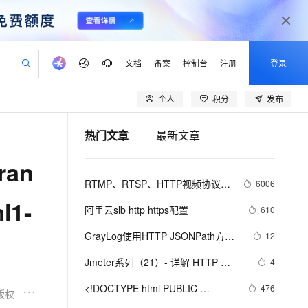
文档
备案
控制台
注册
登录
个人
积分
发布
验
作计划
器
AI 活动
专业服务
服务伙伴合作计划
开发者社区
加入我们
产品动态
服务平台百炼
阿里云 OPC 创新助力计划
热门文章
最新文章
一站式生成采购清单，支持单品或批量购买
io：打造专属 AI 语音助手
S产品伙伴计划（繁花）
峰会
CS
造的大模型服务与应用开发平台
一句话生成原生可编辑精美 PPT 文稿
AI 生产力先锋
Al MaaS 服务伙伴赋能合作
域名
博文
Careers
至高可申请百万元
Qwen3.8-Max 模型上线
ran
开启高性价比 AI 编程新体验
弹性可伸缩的云计算服务
Qwen-Audio-3.0-Realtime 端到端实时语音角色扮演
输入一句话想法, 轻松生成专业的 PPT
先锋实践拓展 AI 生产力的边界
Token 补贴，五大权
计划
海大会
伙伴信用分合作计划
商标
问答
社会招聘
RTMP、RTSP、HTTP视频协议详
6006
益加速 OPC 成功
eek-V4-Pro
SS
一键部署幻兽帕鲁游戏服务器
飞天发布时刻
HOT
Open Search 向量检索版支
划
备案
电子书
校园招聘
解（附：直播流地址、播放软件）
l1-
pSeek-V4-Pro
视频创作，一键激活电商全链路生产力
稳定、安全、高性价比、高性能的云存储服务
一键购买专属联机服务器，轻松开启游戏
所见，即是所愿
持视频检索 Pipeline 功能
更多支持
阿里云slb http https配置
610
划
公司注册
镜像站
视频生成
语音识别与合成
专属 QwenPaw
漫剧工坊：一站式动画创作平台
AI 实训营
HOT
应用身份服务 (IDaaS)
GrayLog使用HTTP JSONPath方式
12
合作伙伴培训与认证
划
上云迁移
站生成，高效打造优质广告素材
全接入的云上超级电脑
从聊天伙伴进化为能主动干活的本地数字员工
快速生产连贯的高质量长漫剧
从基础到进阶，Agent 创客手把手教你
OpenClaw 管理能力上线
调用微步在线云API识别威胁IP
lScope
我要反馈
e-1.1-T2V
Qwen3-TTS-Flash
Jmeter系列（21）- 详解 HTTP 
4
查询合作伙伴
n Alibaba Cloud ISV 合作
代维服务
建企业门户网站
10 分钟搭建微信、支付宝小程序
MaxCompute MaxFrame 提
Request 
畅细腻的高质量视频
离线语音合成大模型，多语言方言自适应，低延迟高稳定
创新加速
<!DOCTYPE html PUBLIC 
ope
登录合作伙伴管理后台
476
我要建议
站，无忧落地极速上线
以可视化方式快速构建移动和 PC 门户网站
国内短信简单易用，安全可靠，秒级触达，全球覆盖200+国家和地区。
高效部署网站，快速应用到小程序
供自动弹性内存功能
版权
"-//W3C//DTD XHTML 1.0 