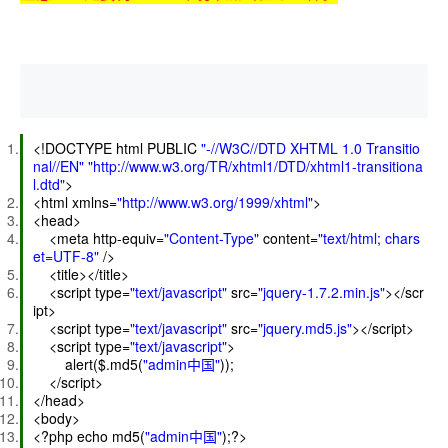
<!DOCTYPE html PUBLIC
"-//W3C//DTD XHTML 1.0 Transitio
nal//EN"
"http://www.w3.org/TR/xhtml1/DTD/xhtml1-transitiona
l.dtd"
>
<html xmlns=
"http://www.w3.org/1999/xhtml"
>
<head>
<meta http-equiv=
"Content-Type"
content=
"text/html; chars
et=UTF-8"
/>
<title></title>
<script type=
"text/javascript"
src=
"jquery-1.7.2.min.js"
></scr
ipt>
<script type=
"text/javascript"
src=
"jquery.md5.js"
></script>
<script type=
"text/javascript"
>
alert($.md5(
"admin中国"
));
</script>
</head>
<body>
<?php
echo
md5(
"admin中国"
);?>