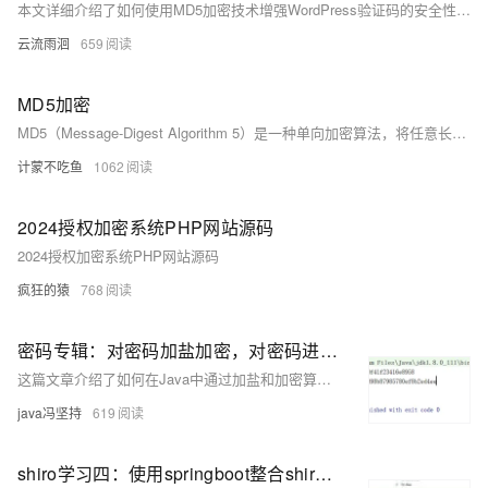
本文详细介绍了如何使用MD5加密技术增强WordPress验证码的安全性。通过将验证码答案以MD5形式加密并存储在Session中，避免了明文传输可能带来的安全风险。文章从形势分析、MD5算法介绍到实战操作步骤，逐步引导读者实现加密验证流程。同时提供了调试方法，确保修改生效。此教程旨在为网站添加一层安全保障，提升对抗网络攻击的能力。
云流雨洄
659
MD5加密
MD5（Message-Digest Algorithm 5）是一种单向加密算法，将任意长度的数据转换为128位固定长度的散列值，主要用于数据完整性校验和密码存储。其特点包括不可逆运算、高度离散性和相同输入生成一致结果。然而，MD5存在碰撞风险，直接加密密码不安全，需配合“加盐”处理增强安全性。文中提供了未加盐的MD5工具类`MD5Utils`，核心方法`msgToMD5`实现基本加密功能。尽管MD5理论上不可逆，但通过彩虹表等手段可能存在伪破解风险，建议结合多种加密算法提升安全性。
计蒙不吃鱼
1062
2024授权加密系统PHP网站源码
2024授权加密系统PHP网站源码
疯狂的猿
768
密码专辑：对密码加盐加密，对密码进行md5加密，封装成密码工具类
这篇文章介绍了如何在Java中通过加盐和加密算法（如MD5和SHA）安全地存储密码，并提供了一个密码工具类PasswordUtils和密码编码类PasswordEncoder的实现示例。
java冯坚持
619
shiro学习四：使用springboot整合shiro，正常的企业级后端开发shiro认证鉴权流程。使用redis做token的过滤。md5做密码的加密。