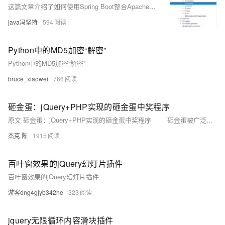
这篇文章介绍了如何使用Spring Boot整合Apache Shiro框架进行后端开发，包括认证和授权流程，并使用Redis存储Token以及MD5加密用户密码。
java冯坚持
594
Python中的MD5加密“解密”
Python中的MD5加密“解密”
bruce_xiaowei
766
砸金蛋：jQuery+PHP实现的砸金蛋中奖程序
原文 砸金蛋：jQuery+PHP实现的砸金蛋中奖程序 砸金蛋被广泛应用于庆典活动、商家促销、电视娱乐等场合，它的趣味、悬念能迅速活跃现场气氛。同样，我们也可以将砸金蛋应用到WEB网站上，用于开展线上活动。
杰克.陈
1915
百叶窗效果的jQuery幻灯片插件
百叶窗效果的jQuery幻灯片插件
游客dng4gjyb342he
323
jquery无限循环内容滑块插件