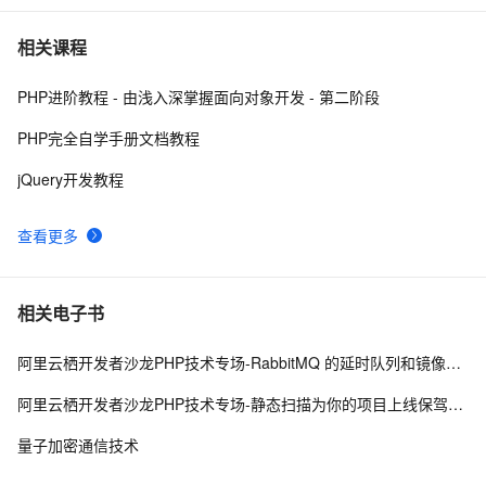
Spring Boot中的数据加密与解密
1
7
相关课程
PHP进阶教程 - 由浅入深掌握面向对象开发 - 第二阶段
ShardingSphere 实现数据加密（脱敏）第一篇
8
8
PHP完全自学手册文档教程
【Android 安全】DEX 加密 ( 常用 Android 反编译工具 | 
8
9
jQuery开发教程
apktool | dex2jar | enjarify | jd-gui | jadx )（一）
JavaScript学习 -- AES加密算法
7
10
查看更多
相关电子书
阿里云栖开发者沙龙PHP技术专场-RabbitMQ 的延时队列和镜像队列原理与实战-钱文品
阿里云栖开发者沙龙PHP技术专场-静态扫描为你的项目上线保驾护航-周梦康
量子加密通信技术