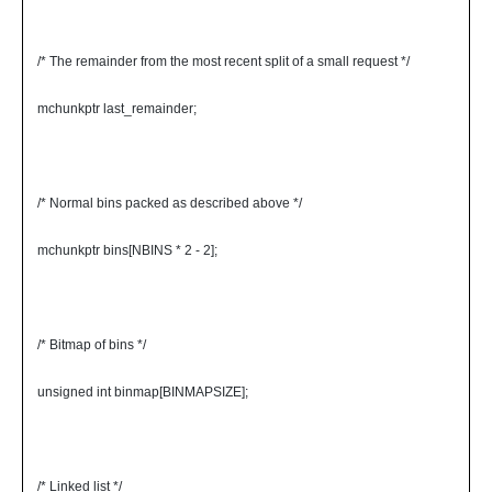
/* The remainder from the most recent split of a small request */
mchunkptr last_remainder;
/* Normal bins packed as described above */
mchunkptr bins[NBINS * 2 - 2];
/* Bitmap of bins */
unsigned int binmap[BINMAPSIZE];
/* Linked list */