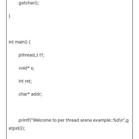
getchar();
}
int main() {
pthread_t t1;
void* s;
int ret;
char* addr;
printf("Welcome to per thread arena example::%d\n",g
etpid());