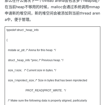
那么在什么情况下一个
thread arena
会包含多个
heaps
呢
?
在当前
heap
不够用的时候，
malloc
会通过系统调用
mmap
申请新的堆空间，新的堆空间会被添加到当前
thread aren
a
中，便于管理。
typedef struct _heap_info
{
mstate ar_ptr; /* Arena for this heap. */
struct _heap_info *prev; /* Previous heap. */
size_t size; /* Current size in bytes. */
size_t mprotect_size; /* Size in bytes that has been mprotected
PROT_READ|PROT_WRITE. */
/* Make sure the following data is properly aligned, particularly