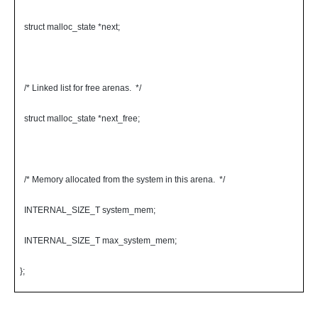
struct malloc_state *next;
/* Linked list for free arenas. */
struct malloc_state *next_free;
/* Memory allocated from the system in this arena. */
INTERNAL_SIZE_T system_mem;
INTERNAL_SIZE_T max_system_mem;
};