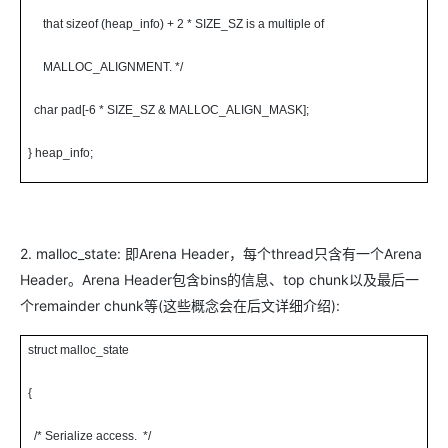
that sizeof (heap_info) + 2 * SIZE_SZ is a multiple of
MALLOC_ALIGNMENT. */
char pad[-6 * SIZE_SZ & MALLOC_ALIGN_MASK];
} heap_info;
2. malloc_state: 即Arena Header，每个thread只含有一个Arena
Header。Arena Header包含bins的信息、top chunk以及最后一
个remainder chunk等(这些概念会在后文详细介绍):
struct malloc_state
{
/* Serialize access. */