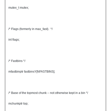
mutex_t mutex;
/* Flags (formerly in max_fast). */
int flags;
/* Fastbins */
mfastbinptr fastbinsY[NFASTBINS];
/* Base of the topmost chunk -- not otherwise kept in a bin */
mchunkptr top;