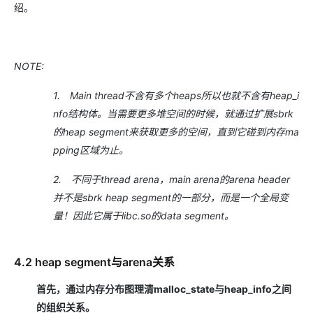
绍。
NOTE:
1.
Main thread
不含有多个
heaps
所以也就不含有
heap_i
nfo
结构体。当需要更多堆空间的时候，就通过扩展
sbrk
的
heap segment
来获取更多的空间，直到它碰到内存
ma
pping
区域为止。
2.
不同于
thread arena
，
main arena
的
arena header
并不是
sbrk heap segment
的一部分，而是一个全局变
量！因此它属于
libc.so
的
data segment
。
4.2 heap segment与arena关系
首先，通过内存分布图理清malloc_state
与heap_info
之间
的组织关系。