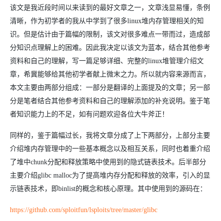
该文是我近段时间以来读到的最好文章之一，文章浅显易懂，条例
清晰，作为初学者的我从中学到了很多linux堆内存管理相关的知
识。但是估计由于篇幅的限制，该文对很多难点一带而过，造成部
分知识点理解上的困难。因此我决定以该文为蓝本，结合其他参考
资料和自己的理解，写一篇足够详细、完整的linux堆管理介绍文
章，希冀能够给其他初学者献上微末之力。所以就内容来源而言，
本文主要由两部分组成：一部分是翻译的上面提及的文章；另一部
分是笔者结合其他参考资料和自己的理解添加的补充说明。鉴于笔
者知识能力上的不足，如有问题欢迎各位大牛斧正！
同样的，鉴于篇幅过长，我将文章分成了上下两部分，上部分主要
介绍堆内存管理中的一些基本概念以及相互关系，同时也着重介绍
了堆中chunk分配和释放策略中使用到的隐式链表技术。后半部分
主要介绍glibc malloc为了提高堆内存分配和释放的效率，引入的显
示链表技术，即binlist的概念和核心原理。其中使用到的源码在：
https://github.com/sploitfun/lsploits/tree/master/glibc