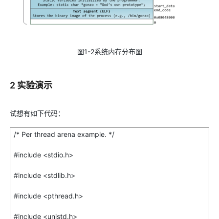
图
1-2
系统内存分布图
2 实验演示
试想有如下代码：
/* Per thread arena example. */
#include <stdio.h>
#include <stdlib.h>
#include <pthread.h>
#include <unistd.h>