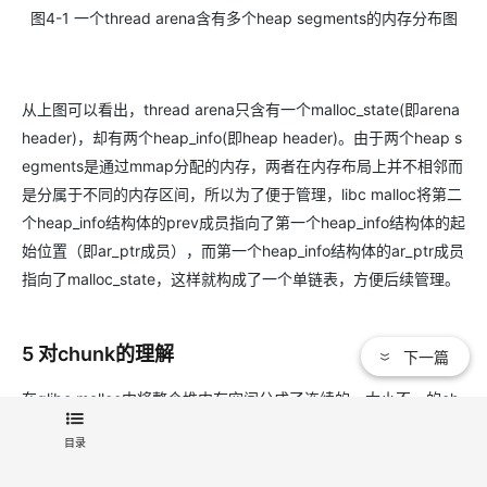
图
4-1
一个
thread arena
含有多个
heap segments
的内存分布图
从上图可以看出，thread arena只含有一个malloc_state(即arena
header)，却有两个heap_info(即heap header)。由于两个heap s
egments是通过mmap分配的内存，两者在内存布局上并不相邻而
是分属于不同的内存区间，所以为了便于管理，libc malloc将第二
个heap_info结构体的prev成员指向了第一个heap_info结构体的起
始位置（即ar_ptr成员），而第一个heap_info结构体的ar_ptr成员
指向了malloc_state，这样就构成了一个单链表，方便后续管理。
5 对chunk的理解
下一篇
在glibc malloc中将整个堆内存空间分成了连续的、大小不一的ch
unk，即对于堆内存管理而言chunk就是最小操作单位。Chunk总
目录
共分为4类：1)allocated chunk; 2)free chunk; 3)top chunk; 4)L
ast remainder chunk。从本质上来说，所有类型的chunk都是内