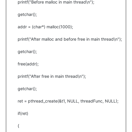
printf("Before malloc in main thread\n");
getchar();
addr = (char*) malloc(1000);
printf("After malloc and before free in main thread\n");
getchar();
free(addr);
printf("After free in main thread\n");
getchar();
ret = pthread_create(&t1, NULL, threadFunc, NULL);
if(ret)
{