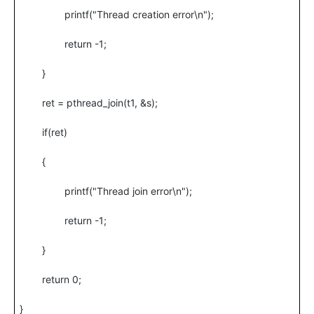
printf("Thread creation error\n");
return -1;
}
ret = pthread_join(t1, &s);
if(ret)
{
printf("Thread join error\n");
return -1;
}
return 0;
}