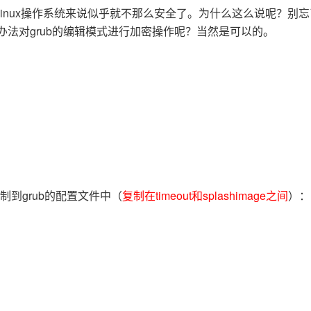
Deepseek-v4-pro
HappyHors
同享
万小智 AI 建站低至 15元/月
Qoder CN
AI 短剧/漫剧
云原生数据库 
于Linux操作系统来说似乎就不那么安全了。为什么这么说呢？别
快递物流查询
WordPress
成为服务伙
高校合作
点，立即开启云上创新
覆盖公网/内网、递归/权威、移动APP等全场景解析服务
送.CN域名，送备案服务码
基于千问大模型等，支持代码智能生成、研发智能问答
AI助力短剧
态智能体模型
旗舰 MoE 大模型，百万上下文与顶尖推理能力
图生视频，流
有办法对grub的编辑模式进行加密操作呢？当然是可以的。
Ubuntu
服务生态伙伴
云工开物
企业应用
Works
Night Plan 支持 Qwen 3.8-Max
云原生大数据计算服务 MaxCompute
AI 办公
容器服务 Kub
NEW
GLM-5.2
Wan2.7-T
Red Hat
30+ 款产品免费体验
Data Agent 驱动的一站式 Data+AI 开发治理平台
夜间 5 折，Qwen/Meoo/TokenPlan 客户专享
面向分析的企业级SaaS模式云数据仓库
AI智能应用
提供一站式管
科研合作
视觉 Coding、空间感知、多模态思考等全面升级
1M上下文，专为长程任务能力而生
ERP
堂（旗舰版）
SUSE
智能客服
CRM
防护产品
2个月
自动承接线索
建站小程序
OA 办公系统
AI 应用构建
大模型原生
力提升
财税管理
模板建站
Qoder
大模型服务平台百炼-应用模版
HOT
NEW
面向真实软件
个人版上线、团队版降价；千问3.8-Max首发发尝鲜
丰富多元化的应用模版和解决方案
400电话
定制建站
到grub的配置文件中（
复制在timeout和splashimage之间
）：
万有无界
大模型服务平台百炼-智能体
方案
广告营销
模板小程序
的模型效果
灵活可视化地构建企业级 Agent
定制小程序
秒悟
人工智能平台 PAI
APP 开发
云端极速 AI 
新一代 AI 视频生成模型，深度适配广告营销等场景
AI Native 的算法工程平台，一站式完成建模、训练、推理服务部署
建站系统