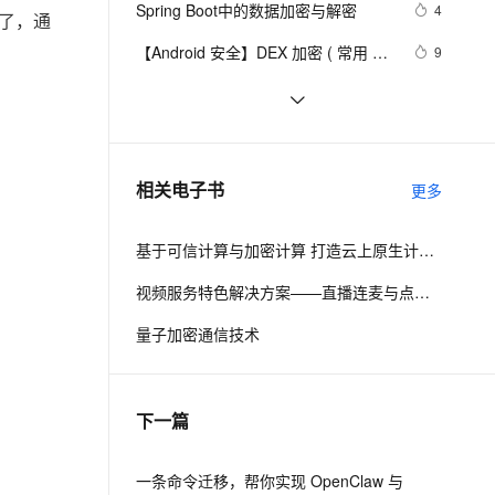
安全
Spring Boot中的数据加密与解密
我要投诉
e-1.1-I2V
Cosyvoice-V3-Flash
4
PolarDB
上云场景组合购
忘了，通
Milvus 弹性伸缩功能新增节
伴
漫剧创作，剧本、分镜、视频高效生成
100%兼容MySQL、PostgreSQL，兼容Oracle，支持集中和分布式
覆盖90%+业务场景，专享组合折扣价
点支持范围
畅自然，细节丰富
高表现力语音合成大模型，语音克隆听感自然
VPN
【Android 安全】DEX 加密 ( 常用 
9
Android 反编译工具 | apktool | 
ernetes 版 ACK
云聚AI 严选权益
AI 原生数据库服务发布
SSL 证书
ShardingSphere 实现数据加密（脱
6
2V
Fun-ASR
dex2jar | enjarify | jd-gui | jadx )
，一键激活高效办公新体验
理容器应用的 K8s 服务
精选AI产品，从模型到应用全链提效
Agent 数据网关
敏）第一篇
文戏情感细腻自然，动作戏激烈拳拳到肉，实现更强表演能力
支持中英文自由切换，具备更强的噪声鲁棒性
堡垒机
（一）
JavaScript学习 -- AES加密算法
7
AI 用量加速计划
云原生数据库 PolarDB
防火墙
、识别商机，让客服更高效、服务更出色。
C# | 上位机开发新手指南（十）加密
新老同享，达量后返
Agentic Database 发布
7
相关电子书
更多
算法——ECC
主机安全
应用
基于可信计算与加密计算 打造云上原生计算安全
千问办公
NEW
AI 应用及服务市场
的智能体编程平台
一站式AI生产力平台
视频服务特色解决方案——直播连麦与点播加密
AI 应用
伶鹊
量子加密通信技术
企业级人与Agent协作平台，接入和调度多个数字员工
智能客服平台，对话机器人、对话分析、智能外呼
大模型
大模型服务平台百炼 - 全妙
自然语言处理
下一篇
应用创作平台
多模态内容创作工具，已接入 DeepSeek
数据标注
机器学习
一条命令迁移，帮你实现 OpenClaw 与