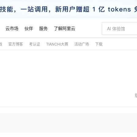
云市场
伙伴
服务
了解阿里云
践
官方博客
考认证
TIANCHI大赛
活动广场
下载
AI 特惠
数据与 API
成为产品伙伴
企业增值服务
最佳实践
价格计算器
AI 场景体
基础软件
产品伙伴合
阿里云认证
市场活动
配置报价
大模型
自助选配和估算价格
新方式
睿译宝，AI翻译排版一步到位
智启 AI 普惠权益
产品生态集成认证中心
企业支持计划
云上春晚
域名与网站
千问官方 MaaS 平台，为开发者和 Agent 而生，新用户赠送 1 亿 + tokens 额度
Qwen Aud
AI Coding
阿里云Maa
2026 阿里云
云服务器 E
为企业打
数据集
Windows
大模型认证
模型
NEW
NEW
交付可用成果
值低价云产品抢先购
上传文档即自动完成翻译和格式还原
至高享 1亿+免费 tokens，加速 Al 应用落地
提供智能易用的域名与建站服务
智能编程，一键
安全可靠、
产品生态伙伴
专家技术服务
云上奥运之旅
弹性计算合作
阿里云中企出
手机三要素
宝塔 Linux
全部认证
价格优势
有专属领域专家
GLM-5.2：长任务时代开源旗舰模型
阿里云 OPC 创新助力计划
千问大模型
即刻拥有 DeepS
AI 电商营销
对象存储 O
大模型
产品生态伙伴工作台
企业增值服务台
云栖战略参考
云存储合作计
云栖大会
身份实名认证
CentOS
训练营
推动算力普惠，释放技术红利
最高返9万
多领域专家智能体,一键组建 AI 虚拟交付团队
快速构建应用程序和网站，即刻迈出上云第一步
至高百万元 Token 补贴，加速一人公司成长
多元化、高性能、安全可靠的大模型服务
真正可用的 1M 上下文,一次完成代码全链路开发
轻松解锁专属 Dee
从图文生成到
云上的中国
数据库合作计
活动全景
短信
Docker
图片和
站式影视创作平台
Hermes Agent，打造自进化智能体
Token Plan 模型订阅计划
数字证书管理服务（原SSL证书）
5 分钟轻松部署
AI 广告创作
无影云电脑
企业成长
NEW
信息公告
看见新力量
云网络合作计
OCR 文字识别
JAVA
证享300元代金券
可视化编排打通从文字构思到成片全链路闭环
全托管，含MySQL、PostgreSQL、SQL Server、MariaDB多引擎
自主进化，持久记忆，越用越聪明
Qwen3.8-Max 首发尝鲜，限时加量 10 倍，夜间低至2折
实现全站HTTPS，呈现可信的WEB访问
图文、视频一
随时随地安
魔搭 Mode
Kimi-K3
HappyHors
NEW
loud
服务实践
官网公告
金融模力时刻
Salesforce O
版
发票查验
全能环境
Claude Code + GStack 打造工程团队
千问办公，限时限量积分加倍
Qoder
低代码高效构
AI 建站
短信服务
型
NEW
作计划
Kimi 最新旗舰模型，长程编程与推理利器
让文字生成流
计划
创新中心
魔搭 ModelSc
健康状态
理服务
让AI从“聊天伙伴”进化为能干活的“数字员工”
安装技能 GStack，拥有专属 AI 工程团队
你的AI工作搭子，覆盖日常办公高频场景
面向真实软件的智能体编程平台
0 代码专业建
客户案例
天气预报查询
操作系统
态合作计划