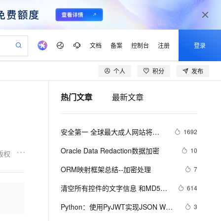
文档
备案
控制台
注册
登录
个人
积分
发布
验
作计划
器
AI 活动
专业服务
服务伙伴合作计划
开发者社区
加入我们
产品动态
服务平台百炼
阿里云 OPC 创新助力计划
热门文章
最新文章
一站式生成采购清单，支持单品或批量购买
io：打造专属 AI 语音助手
S产品伙伴计划（繁花）
峰会
CS
造的大模型服务与应用开发平台
一句话生成原生可编辑精美 PPT 文稿
AI 生产力先锋
Al MaaS 服务伙伴赋能合作
域名
博文
Careers
至高可申请百万元
Qwen3.8-Max 模型上线
开启高性价比 AI 编程新体验
弹性可伸缩的云计算服务
Qwen-Audio-3.0-Realtime 端到端实时语音角色扮演
输入一句话想法, 轻松生成专业的 PPT
先锋实践拓展 AI 生产力的边界
Token 补贴，五大权
计划
海大会
伙伴信用分合作计划
商标
问答
社会招聘
安全第一 全球最大成人网站将全
1692
益加速 OPC 成功
eek-V4-Pro
SS
一键部署幻兽帕鲁游戏服务器
飞天发布时刻
HOT
Open Search 向量检索版支
划
备案
电子书
校园招聘
面采用HTTPS加密
pSeek-V4-Pro
视频创作，一键激活电商全链路生产力
稳定、安全、高性价比、高性能的云存储服务
一键购买专属联机服务器，轻松开启游戏
所见，即是所愿
持视频检索 Pipeline 功能
更多支持
Oracle Data Redaction数据加密
10
版权
划
公司注册
镜像站
视频生成
语音识别与合成
专属 QwenPaw
漫剧工坊：一站式动画创作平台
AI 实训营
HOT
应用身份服务 (IDaaS)
ORM映射框架总结--加密处理
7
合作伙伴培训与认证
划
上云迁移
站生成，高效打造优质广告素材
全接入的云上超级电脑
从聊天伙伴进化为能主动干活的本地数字员工
快速生产连贯的高质量长漫剧
从基础到进阶，Agent 创客手把手教你
OpenClaw 管理能力上线
lScope
我要反馈
e-1.1-T2V
Qwen3-TTS-Flash
清空所有控件的文字信息 和MD5加
614
查询合作伙伴
n Alibaba Cloud ISV 合作
代维服务
建企业门户网站
10 分钟搭建微信、支付宝小程序
MaxCompute MaxFrame 提
密
畅细腻的高质量视频
离线语音合成大模型，多语言方言自适应，低延迟高稳定
创新加速
Python：使用PyJWT实现JSON Web 
ope
登录合作伙伴管理后台
3
我要建议
站，无忧落地极速上线
以可视化方式快速构建移动和 PC 门户网站
国内短信简单易用，安全可靠，秒级触达，全球覆盖200+国家和地区。
高效部署网站，快速应用到小程序
供自动弹性内存功能
Tokens加密解密