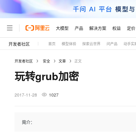
大模型
产品
解决方案
权益
定价
开发者社区
首页
模型体验
探索云世界
问产品
动手实
大模型
产品
解决方案
权益
定价
云市场
伙伴
服务
了解阿里云
精选产品
精选解决方案
普惠上云
产品定价
精选商城
成为销售伙伴
售前咨询
为什么选择阿里云
千问AI平台
开发者社区
安全
文章
正文
了解云产品的定价详情
大模型服务平台百炼
千问办公，解锁你的工作
普惠上云 官方力荐
分销伙伴
在线服务
网站建设
什么是云计算
大
玩转grub加密
大模型服务与应用平台
企业级Agent产品，直接
云服务器38元/年起，超
咨询伙伴
多端小程序
技术领先
云上成本管理
售后服务
轻量应用服务器
Agency Agents：拥
官方推荐返现计划
大模型
精选产品
精选解决方案
Salesforce 国际版订阅
稳定可靠
管理和优化成本
推荐新用户得奖励，单订单
销售伙伴合作计划
2017-11-28
1027
自助服务
友盟天域
安全合规
人工智能与机器学习
AI
文本生成
云数据库 RDS
HappyHorse 打造一
云工开物
无影生态合作计划
在线服务
观测云
分析师报告
高校专属算力普惠，学生认
计算
互联网应用开发
Qwen3.8-Max
HOT
Salesforce On Alibaba C
工单服务
Tuya 物联网平台阿里云
研究报告与白皮书
人工智能平台 PAI
快速拥有专属 OpenClaw
简介：
大模
Consulting Partner 合
大数据
容器
智能体时代全能旗舰模型
免费试用
短信专区
一站式AI开发、训练和推
蓝凌 OA
AI 大模型销售与服务生
现代化应用