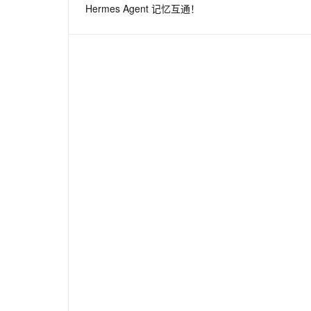
Hermes Agent 记忆互通！
息提取
与 AI 智能体进行实时音视频通话
从文本、图片、视频中提取结构化的属性信息
构建支持视频理解的 AI 音视频实时通话应用
t.diy 一步搞定创意建站
构建大模型应用的安全防护体系
通过自然语言交互简化开发流程,全栈开发支持
通过阿里云安全产品对 AI 应用进行安全防护