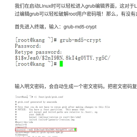
存储
天池大赛
Qwen3.7-Plus
云解析DNS
解决方案免费试用 新老
我们在启动Linux时可以轻松进入grub编辑界面，这对
电子合同
最高领取价值200元试用
能看、能想、能动手的多模
安全
网络与CDN
过编辑grub可以轻松破解root用户密码哦！那么，有没
AI 算法大赛
畅捷通
大数据开发治理平台 Data
AI 产品 免费试用
网络
安全
云开发大赛
首先进入终端，输入：grub-md5-crypt
Qwen3-VL-Plus
Tableau 订阅
1亿+ 大模型 tokens 和 
可观测
入门学习赛
中间件
AI空中课堂在线直播课
云防火墙
140+云产品 免费试用
上云与迁云
云原生的云上边界网络安全
产品新客免费试用，最长1
数据库
生态解决方案
大模型服务
企业出海
大模型ACA认证体验
大数据计算
助力企业全员 AI 认知与能
行业生态解决方案
千问AI平台-Token Plan
政企业务
媒体服务
开发者生态解决方案
输入明文密码，会自动生成一个密文密码。把密文密码复制
企业服务与云通信
千问AI平台-模型体验
AI 开发和 AI 应用解决
在线体验全尺寸、多种模态
域名与网站
Happy 系列大模型
终端用户计算
Serverless
开发工具