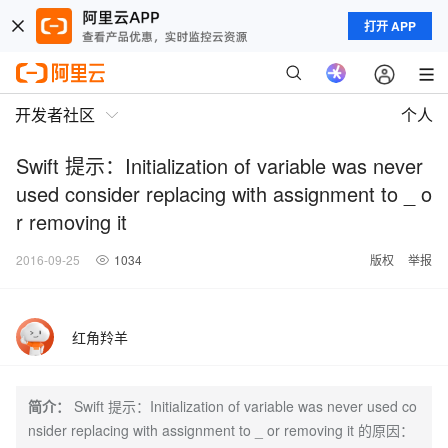
打开 APP
开发者社区
个人
Swift 提示：Initialization of variable was never
used consider replacing with assignment to _ o
r removing it
2016-09-25
1034
版权
举报
红角羚羊
简介：
Swift 提示：Initialization of variable was never used co
nsider replacing with assignment to _ or removing it 的原因：