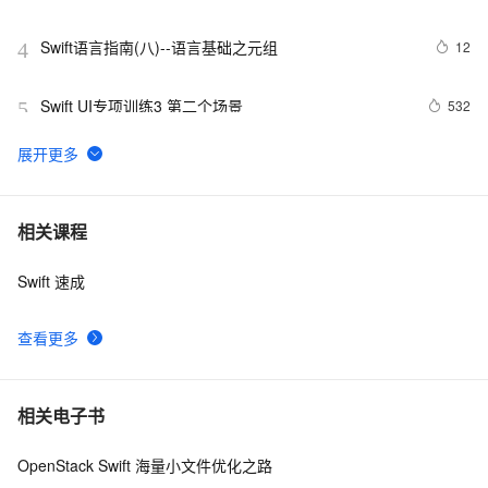
Swift语言指南(八)--语言基础之元组
12
4
Swift UI专项训练3 第二个场景
532
5
Swift学习（1）
4
6
Swift 元组(Tuples)介绍
4
7
相关课程
Swift 速成
Object-C---&gt;Swift之(三)nil合并运算符、范围运算符
3
8
查看更多
《从零开始学Swift》学习笔记（Day 50）——扩展计算
5
9
属性、方法
swift4 txt中json取出
9
10
相关电子书
OpenStack Swift 海量小文件优化之路