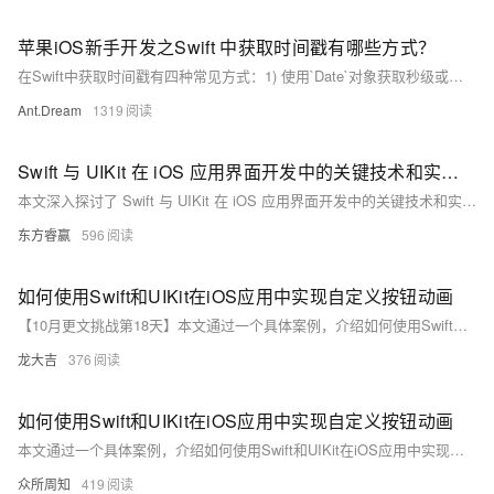
苹果iOS新手开发之Swift 中获取时间戳有哪些方式？
在Swift中获取时间戳有四种常见方式：1) 使用`Date`对象获取秒级或毫秒级时间戳；2) 通过`CFAbsoluteTimeGetCurrent`获取Core Foundation的秒数，需转换为Unix时间戳；3) 使用`DispatchTime.now()`获取纳秒级精度的调度时间点；4) `ProcessInfo`提供设备启动后的秒数，不表示绝对时间。不同方法适用于不同的精度和场景需求。
Ant.Dream
1319
Swift 与 UIKit 在 iOS 应用界面开发中的关键技术和实践方法
本文深入探讨了 Swift 与 UIKit 在 iOS 应用界面开发中的关键技术和实践方法。Swift 以其简洁、高效和类型安全的特点，结合 UIKit 丰富的组件和功能，为开发者提供了强大的工具。文章从 Swift 的语法优势、类型安全、编程模型以及与 UIKit 的集成，到 UIKit 的主要组件和功能，再到构建界面的实践技巧和实际案例分析，全面介绍了如何利用这些技术创建高质量的用户界面。
东方睿赢
596
如何使用Swift和UIKit在iOS应用中实现自定义按钮动画
【10月更文挑战第18天】本文通过一个具体案例，介绍如何使用Swift和UIKit在iOS应用中实现自定义按钮动画。当用户按下按钮时，按钮将从圆形变为椭圆形并从蓝色渐变为绿色；释放按钮时，动画恢复原状。通过UIView的动画方法和弹簧动画效果，实现平滑自然的动画过渡。
龙大吉
376
如何使用Swift和UIKit在iOS应用中实现自定义按钮动画
本文通过一个具体案例，介绍如何使用Swift和UIKit在iOS应用中实现自定义按钮动画。当用户点击按钮时，按钮将从圆形变为椭圆形，颜色从蓝色渐变到绿色；释放按钮时，动画以相反方式恢复。通过UIView的动画方法和弹簧动画效果，实现平滑自然的过渡。
众所周知
419