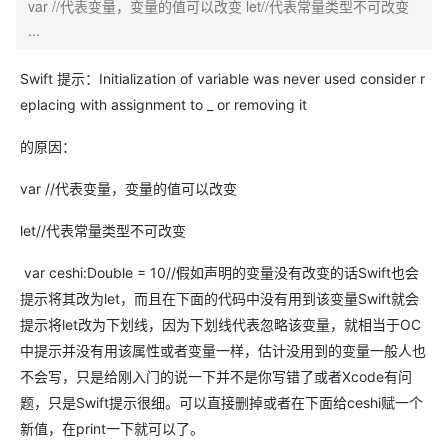
var //代表变量，变量的值可以改变 let//代表常量类型不可改变
...
Swift 提示：Initialization of variable was never used consider r
eplacing with assignment to _ or removing it
的原因：
var //代表变量，变量的值可以改变
let//代表常量类型不可改变
var
ceshi:
Double
=
10//假如声明的变量没有改变的话Swift也会
提示将其改为let，而且在下面的代码中没有用到该变量Swift就会
提示将let改为下划线，因为下划线代表忽略该变量，就相当于OC
中提示并没有用该属性或者变量一样，估计没用到的变量一般人也
不会写，只是给刚入门的说一下并不是你写错了或者Xcode有问
题，只是Swift提示很细。
可以直接删掉或者在下面给ceshi赋一个
新值，在
print一下就可以了。