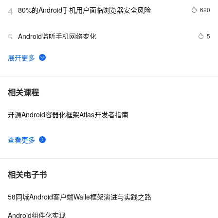
80%的Android手机用户面临浏览器安全风险
620
4
Android监听手机网络变化
5
5
Android Application Foundamentals(yaozq翻译，仅供
708
6
参考)
Android中startActivity中的permission检测与UID机制
499
7
相关课程
开源Android容器化框架Atlas开发者指南
【Magisk模块】禁用Android 11-12应用文件夹限制
13
8
查看更多
Android Socket与服务器通信通用Demo
519
9
【Android 进程保活】应用进程拉活 ( 账户同步拉活 | 账
7
10
相关电子书
户同步 | 源码资源 )（一）
58同城Android客户端Walle框架演进与实践之路
Android组件化实现