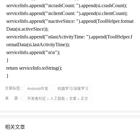
serviceInfo.append("\ncrashCount: ").append(si.crashCount);
serviceInfo.append("\nclientCount: ").append(si.clientCount);
serviceInfo.append("\nactiveSince: ").append(ToolHelper.format
Data(si.activeSince));
serviceInfo.append("\nlastActivityTime: ").append(ToolHelper.f
ormatData(si.lastActivityTime));
serviceInfo.append("\n\n");
}
return serviceInfo.toString();
}
文章标签：
Android开发
机器学习/深度学习
来 源：
开发者社区
>
人工智能
>
文章
> 正文
相关文章