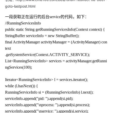
goto-lastpost.html
一段获取正在运行的后台service的代码，如下：
//RunningServicesInfo
public static String getRunningServicesInfo(Context context) {
StringBuffer serviceInfo = new StringBuffer();
final ActivityManager activityManager = (ActivityManager) con
text
.getSystemService(Context.ACTIVITY_SERVICE);
List<RunningServiceInfo> services = activityManager.getRunni
ngServices(100);
Iterator<RunningServiceInfo> l = services.iterator();
while (l.hasNext()) {
RunningServiceInfo si = (RunningServiceInfo) l.next();
serviceInfo.append("pid: ").append(si.pid);
serviceInfo.append("\nprocess: ").append(si.process);
serviceInfo.append("\nservice: ").append(si.service);