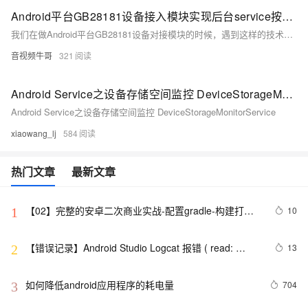
Android平台GB28181设备接入模块实现后台service按需回传摄像头数据到国标平台侧
我们在做Android平台GB28181设备对接模块的时候，遇到这样的技术需求，开发者希望能以后台服务的形式运行程序，国标平台侧没有视频回传请求的时候，仅保持信令链接，有发起视频回传请求或语音广播时，打开摄像头，并实时回传音视频数据或接收处理国标平台侧发过来的语音广播数据。
音视频牛哥
321
Android Service之设备存储空间监控 DeviceStorageMonitorService
Android Service之设备存储空间监控 DeviceStorageMonitorService
xiaowang_lj
584
热门文章
最新文章
【02】完整的安卓二次商业实战-配置gradle-构建打包
10
1
原生安卓项目-调试本地运行模拟器-优雅草伊凡
【错误记录】Android Studio Logcat 报错 ( read: 
13
2
unexpected EOF! )
如何降低android应用程序的耗电量
704
3