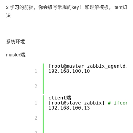
2 学习的前提，你会编写常规的key！ 和理解模板，item知
识
系统环境
master端:
[root@master zabbix_agentd.c
        1 

192.168.100.10
        2 

client端
        1 

[root@slave zabbix]
# ifconf
192.168.100.13
        2 
