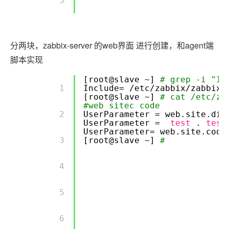
        3 

分两块，zabbix-server 的web界面 进行创建，和agent端
脚本实现
[root@slave ~]
# grep -i "In
        1 

Include=
/etc/zabbix/zabbix_
[root@slave ~]
# cat /etc/za
#web sitec code
        2 

UserParameter = web.site.di
UserParameter =
test
.
test
UserParameter= web.site.cod
        3 

[root@slave ~]
#
        4 

        5 

        6 
