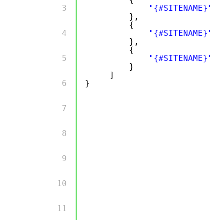
        3 

"{#SITENAME}"
},
{
        4 

"{#SITENAME}"
},
{
        5 

"{#SITENAME}"
}
]
        6 

}
        7 

        8 

        9 

        10 

        11 
