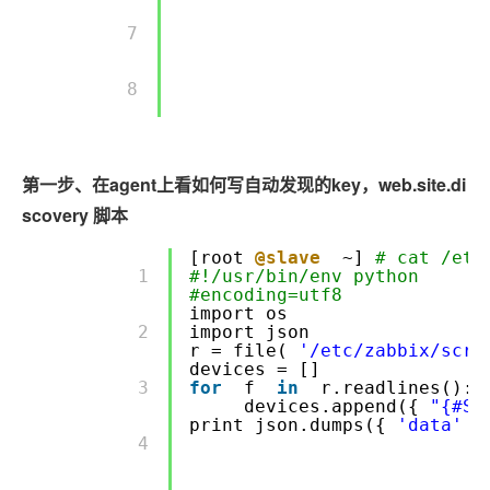
        7 

        8 

第一步、在agent上看如何写自动发现的key，web.site.di
scovery 脚本
[root
@slave
~]
# cat /etc
        1 

#!/usr/bin/env python
#encoding=utf8
import os
        2 

import json
r = file(
'/etc/zabbix/scri
devices = []
        3 

for
f
in
r.readlines():
devices.append({
"{#SI
print json.dumps({
'data'
:
        4 
