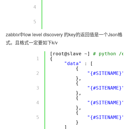
        4 

        5 

zabbix中low level discovery 的key的返回值是一个Json格
式。且格式一定要如下k/v
[root@slave ~]
# python /et
        1 

{
"data"
: [
{
        2 

"{#SITENAME}"
},
{
        3 

"{#SITENAME}"
},
{
        4 

"{#SITENAME}"
},
{
        5 

"{#SITENAME}"
}
]