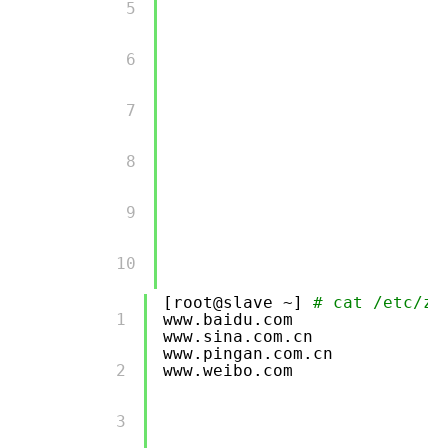
        5 

        6 

        7 

        8 

        9 

        10 

[root@slave ~]
# cat /etc/za
        1 

www.baidu.com
www.sina.com.cn
www.pingan.com.cn
        2 

www.weibo.com
        3 
