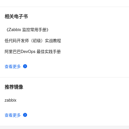
在 Alibaba Cloud Linux 上配置 Zabbix
27
7
相关电子书
《Zabbix 监控常用手册》
分布式监控平台—zabbix
6
8
低代码开发师（初级）实战教程
zabbix 客户端安装脚本
618
9
阿里巴巴DevOps 最佳实践手册
python对接API二次开发高级实战案例解析：Zabbix API
5
10
查看更多
封装类实现获取认证密钥、所有主机组、所有主机、所有
监控项和历史数据
推荐镜像
zabbix
查看更多