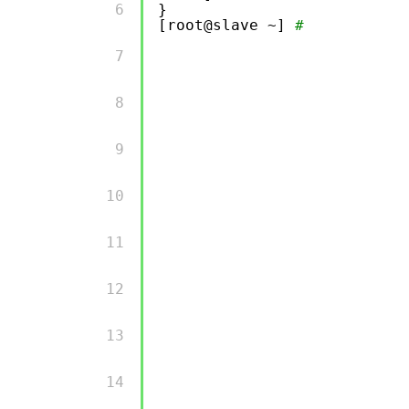
        6 

}
[root@slave ~]
#
        7 

        8 

        9 

        10 

        11 

        12 

        13 

        14 
