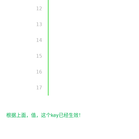
        12 

        13 

        14 

        15 

        16 

        17 

根据上面，值，这个key已经生效！