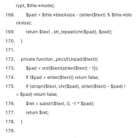
rypt,
$this->mode);
$pad =
$this->blocksize - (
strlen(
$text) %
$this->blo
cksize);
return
$text .
str_repeat(
chr(
$pad),
$pad);
}
private
function _pkcs5Unpad(
$text){
$pad = ord(
$text{
strlen(
$text) - 1});
if (
$pad >
strlen(
$text))
return false;
if (
strspn(
$text,
chr(
$pad),
strlen(
$text) -
$pad) !
=
$pad)
return false;
$ret =
substr(
$text, 0, -1 *
$pad);
return
$ret;
}