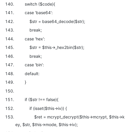
switch (
$code){
case
'base64':
$str =
base64_decode(
$str);
break;
case
'hex':
$str =
$this->_hex2bin(
$str);
break;
case
'bin':
default:
}
if (
$str !== false){
if (isset(
$this->iv)) {
$ret = mcrypt_decrypt(
$this->mcrypt,
$this->k
ey,
$str,
$this->mode,
$this->iv);