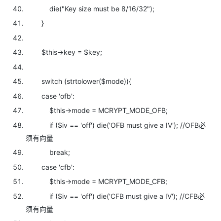
die(
"Key size must be 8/16/32");
}
$this->key =
$key;
switch (
strtolower(
$mode)){
case
'ofb':
$this->mode = MCRYPT_MODE_OFB;
if (
$iv ==
'off')
die(
'OFB must give a IV');
//OFB必
须有向量
break;
case
'cfb':
$this->mode = MCRYPT_MODE_CFB;
if (
$iv ==
'off')
die(
'CFB must give a IV');
//CFB必
须有向量