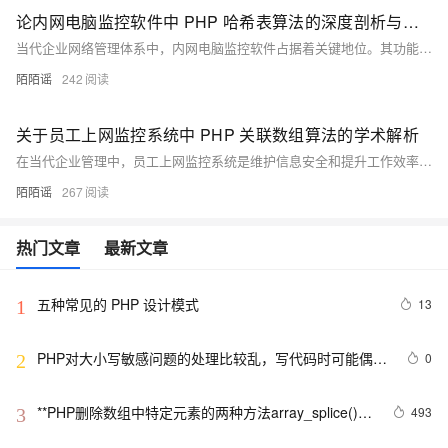
论内网电脑监控软件中 PHP 哈希表算法的深度剖析与探究
当代企业网络管理体系中，内网电脑监控软件占据着关键地位。其功能涵盖对员工电脑操作行为的实时监测，以此维护企业信息安全，同时助力企业优化网络资源配置，提升整体工作效能。在构建内网电脑监控软件的诸多技术中，数据结构与算法构成了核心支撑体系。本文聚焦于哈希表这一重要数据结构，深入剖析其在 PHP 语言环境下，如何为内网电脑监控软件的高效运作提供助力，并通过详实的代码示例予以阐释。
陌陌谣
242
关于员工上网监控系统中 PHP 关联数组算法的学术解析
在当代企业管理中，员工上网监控系统是维护信息安全和提升工作效率的关键工具。PHP 中的关联数组凭借其灵活的键值对存储方式，在记录员工网络活动、管理访问规则及分析上网行为等方面发挥重要作用。通过关联数组，系统能高效记录每位员工的上网历史，设定网站访问权限，并统计不同类型的网站访问频率，帮助企业洞察员工上网模式，发现潜在问题并采取相应管理措施，从而保障信息安全和提高工作效率。
陌陌谣
267
热门文章
最新文章
五种常见的 PHP 设计模式
13
1
PHP对大小写敏感问题的处理比较乱，写代码时可能偶尔
0
2
出问题，所以这里总结一下。以便用到的出现错误
**PHP删除数组中特定元素的两种方法array_splice()和
493
3
unset()