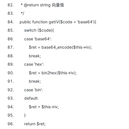
* @return string 向量值
*/
public
function getIV(
$code =
'base64'){
switch (
$code){
case
'base64':
$ret =
base64_encode(
$this->iv);
break;
case
'hex':
$ret = bin2hex(
$this->iv);
break;
case
'bin':
default:
$ret =
$this->iv;
}
return
$ret;