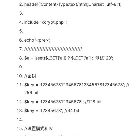
header(
'Content-Type:text/html;Charset=utf-8;');
include
"xcrypt.php";
echo
'<pre>';
//////////////////////////////////////
$a = isset(
$_GET[
'a']) ?
$_GET[
'a'] :
'测试123';
//密钥
$key =
'12345678123456781234567812345678';
//
256 bit
$key =
'1234567812345678';
//128 bit
$key =
'12345678';
//64 bit
//设置模式和IV