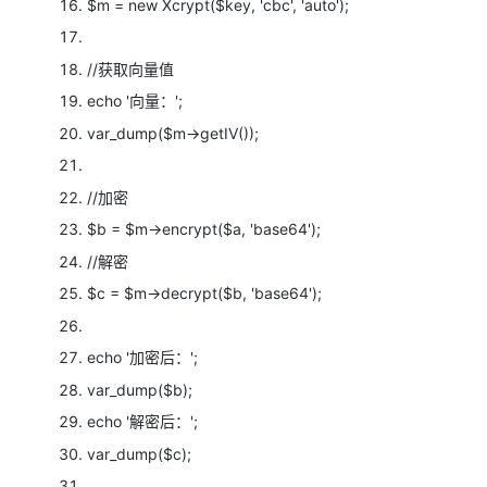
$m =
new Xcrypt(
$key,
'cbc',
'auto');
//获取向量值
echo
'向量：';
var_dump(
$m->getIV());
//加密
$b =
$m->encrypt(
$a,
'base64');
//解密
$c =
$m->decrypt(
$b,
'base64');
echo
'加密后：';
var_dump(
$b);
echo
'解密后：';
var_dump(
$c);