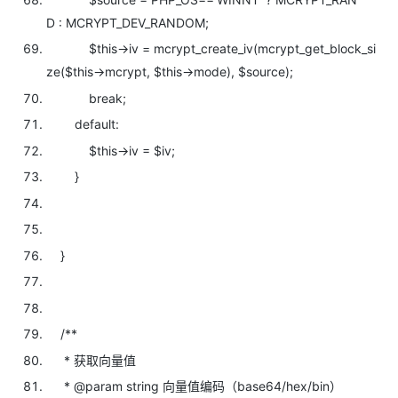
D : MCRYPT_DEV_RANDOM;
$this->iv = mcrypt_create_iv(mcrypt_get_block_si
ze(
$this->mcrypt,
$this->mode),
$source);
break;
default:
$this->iv =
$iv;
}
}
/**
* 获取向量值
* @param string 向量值编码（base64/hex/bin）