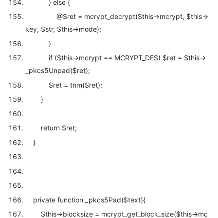
}
else {
@
$ret = mcrypt_decrypt(
$this->mcrypt,
$this->
key,
$str,
$this->mode);
}
if (
$this->mcrypt == MCRYPT_DES)
$ret =
$this->
_pkcs5Unpad(
$ret);
$ret = trim(
$ret);
}
return
$ret;
}
private
function _pkcs5Pad(
$text){
$this->blocksize = mcrypt_get_block_size(
$this->mc