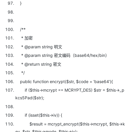
}
/**
* 加密
* @param string 明文
* @param string 密文编码（base64/hex/bin）
* @return string 密文
*/
public
function encrypt(
$str,
$code =
'base64'){
if (
$this->mcrypt == MCRYPT_DES)
$str =
$this->_p
kcs5Pad(
$str);
if (isset(
$this->iv)) {
$result = mcrypt_encrypt(
$this->mcrypt,
$this->k
ey,
$str,
$this->mode,
$this->iv);