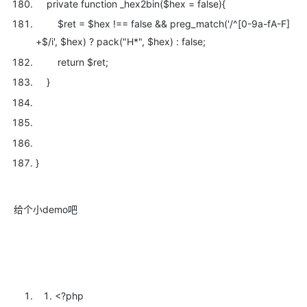
private
function _hex2bin(
$hex = false){
$ret =
$hex !== false && preg_match(
'/^[0-9a-fA-F]
+$/i',
$hex) ? pack(
"H*",
$hex) : false;
return
$ret;
}
}
给个小demo吧
<?php