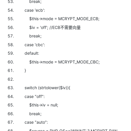
break;
case
'ecb':
$this->mode = MCRYPT_MODE_ECB;
$iv =
'off';
//ECB不需要向量
break;
case
'cbc':
default:
$this->mode = MCRYPT_MODE_CBC;
}
switch (
strtolower(
$iv)){
case
"off":
$this->iv = null;
break;
case
"auto":
$source = PHP_OS==
'WINNT' ? MCRYPT_RAN