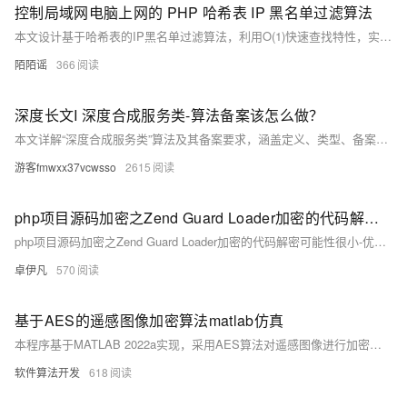
控制局域网电脑上网的 PHP 哈希表 IP 黑名单过滤算法
本文设计基于哈希表的IP黑名单过滤算法，利用O(1)快速查找特性，实现局域网电脑上网的高效管控。通过PHP关联数组构建黑名单，支持实时拦截、动态增删与自动过期清理，适用于50-500台终端场景，显著降低网络延迟，提升管控灵活性与响应速度。
陌陌谣
366
深度长文I 深度合成服务类-算法备案该怎么做？
本文详解“深度合成服务类”算法及其备案要求，涵盖定义、类型、备案流程等内容，助你全面理解合规要点。
游客fmwxx37vcwsso
2615
php项目源码加密之Zend Guard Loader加密的代码解密可能性很小-优雅草卓伊凡
php项目源码加密之Zend Guard Loader加密的代码解密可能性很小-优雅草卓伊凡
卓伊凡
570
基于AES的遥感图像加密算法matlab仿真
本程序基于MATLAB 2022a实现，采用AES算法对遥感图像进行加密与解密。主要步骤包括：将彩色图像灰度化并重置大小为256×256像素，通过AES的字节替换、行移位、列混合及轮密钥加等操作完成加密，随后进行解密并验证图像质量（如PSNR值）。实验结果展示了原图、加密图和解密图，分析了图像直方图、相关性及熵的变化，确保加密安全性与解密后图像质量。该方法适用于保护遥感图像中的敏感信息，在军事、环境监测等领域具有重要应用价值。
软件算法开发
618