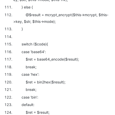
}
else {
@
$result = mcrypt_encrypt(
$this->mcrypt,
$this-
>key,
$str,
$this->mode);
}
switch (
$code){
case
'base64':
$ret =
base64_encode(
$result);
break;
case
'hex':
$ret = bin2hex(
$result);
break;
case
'bin':
default:
$ret =
$result;