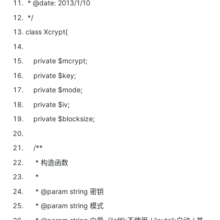
* @date: 2013/1/10
*/
class Xcrypt{
private
$mcrypt;
private
$key;
private
$mode;
private
$iv;
private
$blocksize;
/**
* 构造函数
*
* @param string 密钥
* @param string 模式