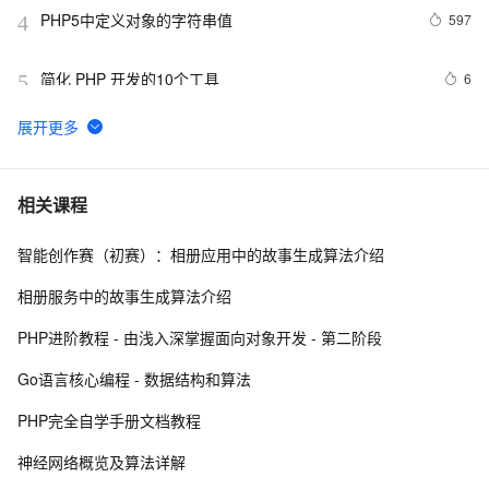
PHP5中定义对象的字符串值
597
4
简化 PHP 开发的10个工具
6
5
PHP 接口
9
6
使用消息服务(MNS)订阅阿里云物联网平台设备消息PHP
1
7
相关课程
示例参考
智能创作赛（初赛）：相册应用中的故事生成算法介绍
PHP设计模式：单例模式
692
8
相册服务中的故事生成算法介绍
PHP时间
698
9
PHP进阶教程 - 由浅入深掌握面向对象开发 - 第二阶段
《PHP对象、模式与实践》之高级特性
652
10
Go语言核心编程 - 数据结构和算法
PHP完全自学手册文档教程
神经网络概览及算法详解