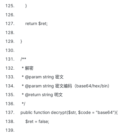
}
return
$ret;
}
/**
* 解密
* @param string 密文
* @param string 密文编码（base64/hex/bin）
* @return string 明文
*/
public
function decrypt(
$str,
$code =
"base64"){
$ret = false;