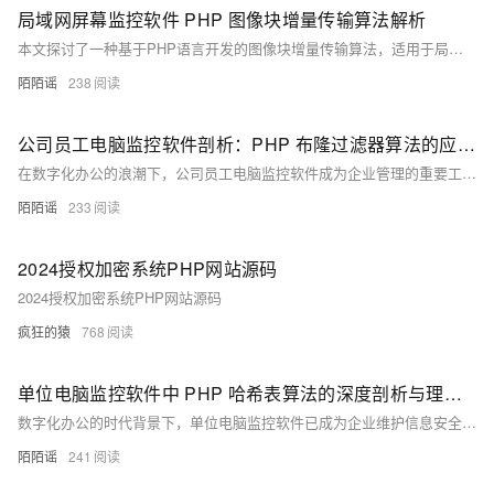
局域网屏幕监控软件 PHP 图像块增量传输算法解析
本文探讨了一种基于PHP语言开发的图像块增量传输算法，适用于局域网屏幕监控场景。通过将屏幕图像分块处理、计算哈希值并对比变化区域，该算法显著降低了网络带宽占用，提升了监控效率。在企业管理和远程教育中，该技术可实现终端设备的实时监控与远程管控，同时支持与生物识别等技术融合，拓展应用范围。实验表明，该算法在常规办公场景下可减少90%以上的数据传输量，展现了良好的实时性和优化效果。
陌陌谣
238
公司员工电脑监控软件剖析：PHP 布隆过滤器算法的应用与效能探究
在数字化办公的浪潮下，公司员工电脑监控软件成为企业管理的重要工具，它能够帮助企业了解员工的工作状态、保障数据安全以及提升工作效率。然而，随着监控数据量的不断增长，如何高效地处理和查询这些数据成为了关键问题。布隆过滤器（Bloom Filter）作为一种高效的概率型数据结构，在公司员工电脑监控软件中展现出独特的优势，本文将深入探讨 PHP 语言实现的布隆过滤器算法在该软件中的应用。
陌陌谣
233
2024授权加密系统PHP网站源码
2024授权加密系统PHP网站源码
疯狂的猿
768
单位电脑监控软件中 PHP 哈希表算法的深度剖析与理论探究
数字化办公的时代背景下，单位电脑监控软件已成为企业维护信息安全、提升工作效率的关键工具。此类软件可全面监测员工的电脑操作行为，收集海量数据，故而高效管理和处理这些数据显得尤为重要。数据结构与算法在此过程中发挥着核心作用。本文将聚焦于哈希表这一在单位电脑监控软件中广泛应用的数据结构，并通过 PHP 语言实现相关功能，为优化单位电脑监控软件提供技术支持。
陌陌谣
241