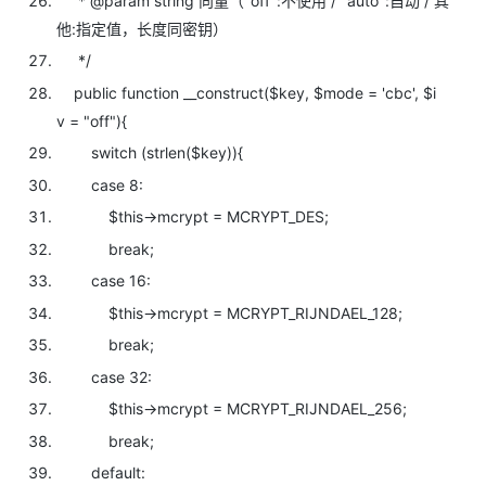
* @param string 向量（"off":不使用 / "auto":自动 / 其
他:指定值，长度同密钥）
*/
public
function __construct(
$key,
$mode =
'cbc',
$i
v =
"off"){
switch (
strlen(
$key)){
case 8:
$this->mcrypt = MCRYPT_DES;
break;
case 16:
$this->mcrypt = MCRYPT_RIJNDAEL_128;
break;
case 32:
$this->mcrypt = MCRYPT_RIJNDAEL_256;
break;
default: