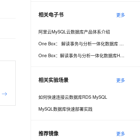
相关电子书
更多
息提取
与 AI 智能体进行实时音视频通话
从文本、图片、视频中提取结构化的属性信息
构建支持视频理解的 AI 音视频实时通话应用
阿里云MySQL云数据库产品体系介绍
t.diy 一步搞定创意建站
构建大模型应用的安全防护体系
One Box： 解读事务与分析一体化数据库 HybridDB for MySQL
通过自然语言交互简化开发流程,全栈开发支持
通过阿里云安全产品对 AI 应用进行安全防护
One Box：解读事务与分析一体化数据库HybridDB for MySQL
相关实验场景
更多
如何快速连接云数据库RDS MySQL
MySQL数据库快速部署实践
推荐镜像
更多