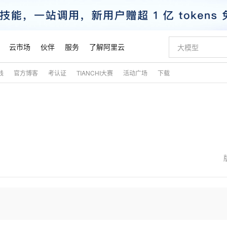
云市场
伙伴
服务
了解阿里云
践
官方博客
考认证
TIANCHI大赛
活动广场
下载
AI 特惠
数据与 API
成为产品伙伴
企业增值服务
最佳实践
价格计算器
AI 场景体
基础软件
产品伙伴合
阿里云认证
市场活动
配置报价
大模型
自助选配和估算价格
新方式
睿译宝，AI翻译排版一步到位
智启 AI 普惠权益
产品生态集成认证中心
企业支持计划
云上春晚
域名与网站
千问官方 MaaS 平台，为开发者和 Agent 而生，新用户赠送 1 亿 + tokens 额度
Qwen Aud
AI Coding
阿里云Maa
2026 阿里云
云服务器 E
为企业打
数据集
Windows
大模型认证
模型
NEW
NEW
交付可用成果
值低价云产品抢先购
上传文档即自动完成翻译和格式还原
至高享 1亿+免费 tokens，加速 Al 应用落地
提供智能易用的域名与建站服务
智能编程，一键
安全可靠、
产品生态伙伴
专家技术服务
云上奥运之旅
弹性计算合作
阿里云中企出
手机三要素
宝塔 Linux
全部认证
价格优势
有专属领域专家
GLM-5.2：长任务时代开源旗舰模型
阿里云 OPC 创新助力计划
千问大模型
即刻拥有 DeepS
AI 电商营销
对象存储 O
大模型
产品生态伙伴工作台
企业增值服务台
云栖战略参考
云存储合作计
云栖大会
身份实名认证
CentOS
训练营
推动算力普惠，释放技术红利
最高返9万
多领域专家智能体,一键组建 AI 虚拟交付团队
快速构建应用程序和网站，即刻迈出上云第一步
至高百万元 Token 补贴，加速一人公司成长
多元化、高性能、安全可靠的大模型服务
真正可用的 1M 上下文,一次完成代码全链路开发
轻松解锁专属 Dee
从图文生成到
云上的中国
数据库合作计
活动全景
短信
Docker
图片和
站式影视创作平台
Hermes Agent，打造自进化智能体
Token Plan 模型订阅计划
数字证书管理服务（原SSL证书）
5 分钟轻松部署
AI 广告创作
无影云电脑
企业成长
NEW
信息公告
看见新力量
云网络合作计
OCR 文字识别
JAVA
证享300元代金券
可视化编排打通从文字构思到成片全链路闭环
全托管，含MySQL、PostgreSQL、SQL Server、MariaDB多引擎
自主进化，持久记忆，越用越聪明
Qwen3.8-Max 首发尝鲜，限时加量 10 倍，夜间低至2折
实现全站HTTPS，呈现可信的WEB访问
图文、视频一
随时随地安
魔搭 Mode
Kimi-K3
HappyHors
NEW
loud
服务实践
官网公告
金融模力时刻
Salesforce O
版
发票查验
全能环境
Claude Code + GStack 打造工程团队
千问办公，限时限量积分加倍
Qoder
低代码高效构
AI 建站
短信服务
型
NEW
作计划
Kimi 最新旗舰模型，长程编程与推理利器
让文字生成流
计划
创新中心
魔搭 ModelSc
健康状态
理服务
让AI从“聊天伙伴”进化为能干活的“数字员工”
安装技能 GStack，拥有专属 AI 工程团队
你的AI工作搭子，覆盖日常办公高频场景
面向真实软件的智能体编程平台
0 代码专业建
客户案例
天气预报查询
操作系统
态合作计划