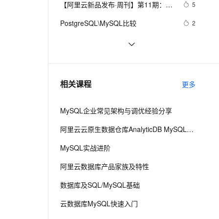
安全
【阿里云新品发布·周刊】第11期：云
我要投诉
e-1.1-I2V
Cosyvoice-V3-Flash
5
PolarDB
上云场景组合购
Milvus 弹性伸缩功能新增节
伴
数据库 MySQL 8.0 重磅发布，更适合
漫剧创作，剧本、分镜、视频高效生成
100%兼容MySQL、PostgreSQL，兼容Oracle，支持集中和分布式
覆盖90%+业务场景，专享组合折扣价
点支持范围
畅自然，细节丰富
高表现力语音合成大模型，语音克隆听感自然
VPN
PostgreSQL\MySQL比较
2
企业使用场景的RDS数据库
ernetes 版 ACK
云聚AI 严选权益
AI 原生数据库服务发布
SSL 证书
Mysql笔记--常用命令
453
2V
Fun-ASR
，一键激活高效办公新体验
理容器应用的 K8s 服务
精选AI产品，从模型到应用全链提效
Agent 数据网关
文戏情感细腻自然，动作戏激烈拳拳到肉，实现更强表演能力
支持中英文自由切换，具备更强的噪声鲁棒性
堡垒机
Java必学MySQL数据库应用场景
4
AI 用量加速计划
云原生数据库 PolarDB
防火墙
、识别商机，让客服更高效、服务更出色。
mysql预处理语句
新老同享，达量后返
Agentic Database 发布
5
相关课程
更多
主机安全
应用
MySQL企业常见架构与调优经验分享
千问办公
NEW
AI 应用及服务市场
的智能体编程平台
一站式AI生产力平台
阿里云云原生数据仓库AnalyticDB MySQL版 使用教程
AI 应用
伶鹊
MySQL实战进阶
企业级人与Agent协作平台，接入和调度多个数字员工
智能客服平台，对话机器人、对话分析、智能外呼
大模型
阿里云数据库产品家族及特性
大模型服务平台百炼 - 全妙
自然语言处理
数据库及SQL/MySQL基础
应用创作平台
多模态内容创作工具，已接入 DeepSeek
数据标注
云数据库MySQL快速入门
机器学习