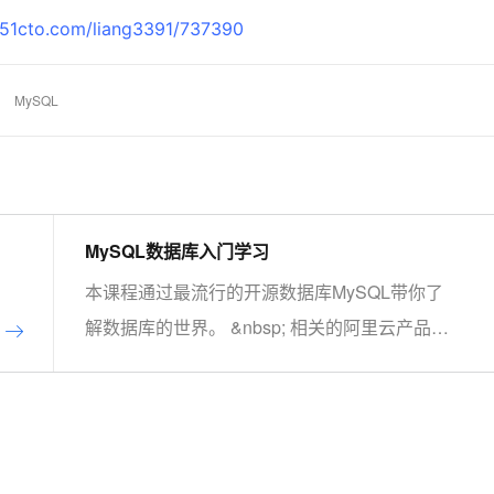
cto.com/liang3391/737390
AI 应用
10分钟微调：让0.6B模型媲美235B模
多模态数据信
型
依托云原生高可用架构,实现Dify私有化部署
MySQL
用1%尺寸在特定领域达到大模型90%以上效果
一个 AI 助手
超强辅助，Bol
即刻拥有 DeepSeek-R1 满血版
在企业官网、通讯软件中为客户提供 AI 客服
多种方案随心选，轻松解锁专属 DeepSeek
MySQL数据库入门学习
本课程通过最流行的开源数据库MySQL带你了
解数据库的世界。 &nbsp; 相关的阿里云产品：
云数据库RDS MySQL 版 阿里云关系型数据库
RDS（Relational Database Service）是一种稳
定可靠、可弹性伸缩的在线数据库服务，提供容
灾、备份、恢复、迁移等方面的全套解决方案，