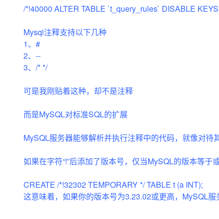
存储
天池大赛
Qwen3.7-Plus
云解析DNS
解决方案免费试用 新老
/*!40000 ALTER TABLE `t_query_rules` DISABLE KEYS 
电子合同
最高领取价值200元试用
能看、能想、能动手的多模
安全
网络与CDN
AI 算法大赛
畅捷通
Mysql注释支持以下几种
大数据开发治理平台 Data
AI 产品 免费试用
网络
安全
云开发大赛
Qwen3-VL-Plus
1、#
Tableau 订阅
1亿+ 大模型 tokens 和 
2、--
可观测
入门学习赛
中间件
AI空中课堂在线直播课
3、/* */
云防火墙
140+云产品 免费试用
上云与迁云
云原生的云上边界网络安全
产品新客免费试用，最长1
数据库
生态解决方案
可是我刚贴着这种，却不是注释
大模型服务
企业出海
大模型ACA认证体验
大数据计算
助力企业全员 AI 认知与能
行业生态解决方案
而是MySQL对标准SQL的扩展
千问AI平台-Token Plan
政企业务
媒体服务
开发者生态解决方案
MySQL服务器能够解析并执行注释中的代码，就像对待其
企业服务与云通信
千问AI平台-模型体验
AI 开发和 AI 应用解决
在线体验全尺寸、多种模态
域名与网站
如果在字符“!”后添加了版本号，仅当MySQL的版本
Happy 系列大模型
终端用户计算
CREATE /*!32302 TEMPORARY */ TABLE t (a INT);
这意味着，如果你的版本号为3.23.02或更高，MySQL服
Serverless
开发工具