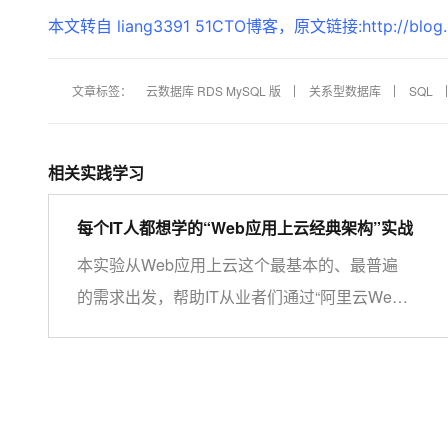
大模型解决方案
本文转自 liang3391 51CTO博客，原文链接:http://blog.51
迁移与运维管理
快速部署 Dify，高效搭建 
专有云
文章标签：
云数据库 RDS MySQL 版
关系型数据库
SQL
10 分钟在聊天系统中增加
相关实践学习
每个IT人都想学的“Web应用上云经典架构”实战
本实验从Web应用上云这个最基本的、最普遍
的需求出发，帮助IT从业者们通过“阿里云Web
应用上云解决方案”，了解一个企业级Web应用
上云的常见架构，了解如何构建一个高可用、可
扩展的企业级应用架构。