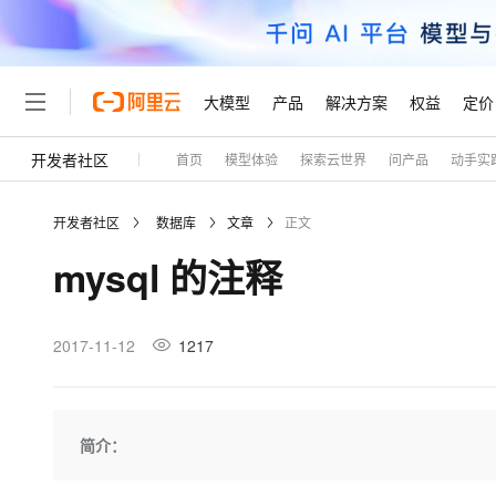
大模型
产品
解决方案
权益
定价
开发者社区
首页
模型体验
探索云世界
问产品
动手实
大模型
产品
解决方案
权益
定价
云市场
伙伴
服务
了解阿里云
精选产品
精选解决方案
普惠上云
产品定价
精选商城
成为销售伙伴
售前咨询
为什么选择阿里云
千问AI平台
开发者社区
数据库
文章
正文
了解云产品的定价详情
大模型服务平台百炼
千问办公，解锁你的工作
普惠上云 官方力荐
分销伙伴
在线服务
网站建设
什么是云计算
大
mysql 的注释
大模型服务与应用平台
企业级Agent产品，直接
云服务器38元/年起，超
咨询伙伴
多端小程序
技术领先
云上成本管理
售后服务
轻量应用服务器
Agency Agents：拥
官方推荐返现计划
大模型
精选产品
精选解决方案
Salesforce 国际版订阅
稳定可靠
管理和优化成本
推荐新用户得奖励，单订单
销售伙伴合作计划
2017-11-12
1217
自助服务
友盟天域
安全合规
人工智能与机器学习
AI
文本生成
云数据库 RDS
HappyHorse 打造一
云工开物
无影生态合作计划
在线服务
观测云
分析师报告
高校专属算力普惠，学生认
计算
互联网应用开发
Qwen3.8-Max
HOT
Salesforce On Alibaba C
工单服务
Tuya 物联网平台阿里云
研究报告与白皮书
人工智能平台 PAI
快速拥有专属 OpenClaw
简介：
大模
Consulting Partner 合
大数据
容器
智能体时代全能旗舰模型
免费试用
短信专区
一站式AI开发、训练和推
蓝凌 OA
AI 大模型销售与服务生
现代化应用