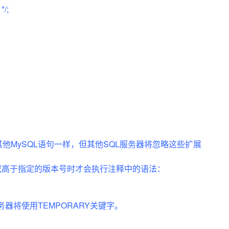
Deepseek-v4-pro
HappyHors
同享
万小智 AI 建站低至 15元/月
Qoder CN
AI 短剧/漫剧
云原生数据库 
*/;
快递物流查询
WordPress
成为服务伙
高校合作
点，立即开启云上创新
覆盖公网/内网、递归/权威、移动APP等全场景解析服务
送.CN域名，送备案服务码
基于千问大模型等，支持代码智能生成、研发智能问答
AI助力短剧
态智能体模型
旗舰 MoE 大模型，百万上下文与顶尖推理能力
图生视频，流
Ubuntu
服务生态伙伴
云工开物
企业应用
Works
Night Plan 支持 Qwen 3.8-Max
云原生大数据计算服务 MaxCompute
AI 办公
容器服务 Kub
NEW
GLM-5.2
Wan2.7-T
Red Hat
30+ 款产品免费体验
Data Agent 驱动的一站式 Data+AI 开发治理平台
夜间 5 折，Qwen/Meoo/TokenPlan 客户专享
面向分析的企业级SaaS模式云数据仓库
AI智能应用
提供一站式管
科研合作
视觉 Coding、空间感知、多模态思考等全面升级
1M上下文，专为长程任务能力而生
ERP
堂（旗舰版）
SUSE
智能客服
CRM
防护产品
2个月
自动承接线索
建站小程序
OA 办公系统
AI 应用构建
大模型原生
力提升
财税管理
模板建站
Qoder
大模型服务平台百炼-应用模版
HOT
NEW
面向真实软件
个人版上线、团队版降价；千问3.8-Max首发发尝鲜
丰富多元化的应用模版和解决方案
400电话
定制建站
他MySQL语句一样，但其他SQL服务器将忽略这些扩展
万有无界
大模型服务平台百炼-智能体
方案
广告营销
模板小程序
的模型效果
灵活可视化地构建企业级 Agent
等于或高于指定的版本号时才会执行注释中的语法：
定制小程序
秒悟
人工智能平台 PAI
APP 开发
云端极速 AI 
新一代 AI 视频生成模型，深度适配广告营销等场景
AI Native 的算法工程平台，一站式完成建模、训练、推理服务部署
务器将使用TEMPORARY关键字。
建站系统