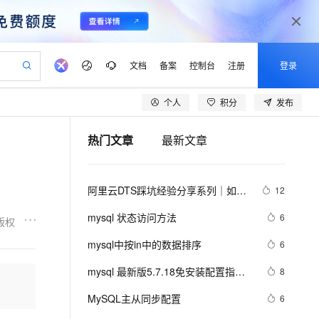
文档
备案
控制台
注册
登录
个人
积分
发布
验
作计划
器
AI 活动
专业服务
服务伙伴合作计划
开发者社区
加入我们
产品动态
服务平台百炼
阿里云 OPC 创新助力计划
热门文章
最新文章
一站式生成采购清单，支持单品或批量购买
io：打造专属 AI 语音助手
S产品伙伴计划（繁花）
峰会
CS
造的大模型服务与应用开发平台
一句话生成原生可编辑精美 PPT 文稿
AI 生产力先锋
Al MaaS 服务伙伴赋能合作
域名
博文
Careers
至高可申请百万元
Qwen3.8-Max 模型上线
开启高性价比 AI 编程新体验
弹性可伸缩的云计算服务
Qwen-Audio-3.0-Realtime 端到端实时语音角色扮演
输入一句话想法, 轻松生成专业的 PPT
先锋实践拓展 AI 生产力的边界
Token 补贴，五大权
计划
海大会
伙伴信用分合作计划
商标
问答
社会招聘
阿里云DTS踩坑经验分享系列｜如何
12
益加速 OPC 成功
eek-V4-Pro
SS
一键部署幻兽帕鲁游戏服务器
飞天发布时刻
HOT
Open Search 向量检索版支
划
备案
电子书
校园招聘
使用DTS进行MySQL->ClickHouse同
pSeek-V4-Pro
视频创作，一键激活电商全链路生产力
稳定、安全、高性价比、高性能的云存储服务
一键购买专属联机服务器，轻松开启游戏
所见，即是所愿
持视频检索 Pipeline 功能
更多支持
mysql 状态访问方法
6
版权
步
划
公司注册
镜像站
视频生成
语音识别与合成
专属 QwenPaw
漫剧工坊：一站式动画创作平台
AI 实训营
HOT
应用身份服务 (IDaaS)
mysql中按in中的数据排序
6
合作伙伴培训与认证
划
上云迁移
站生成，高效打造优质广告素材
全接入的云上超级电脑
从聊天伙伴进化为能主动干活的本地数字员工
快速生产连贯的高质量长漫剧
从基础到进阶，Agent 创客手把手教你
OpenClaw 管理能力上线
lScope
我要反馈
e-1.1-T2V
Qwen3-TTS-Flash
mysql 最新版5.7.18免安装配置指南
8
查询合作伙伴
n Alibaba Cloud ISV 合作
代维服务
建企业门户网站
10 分钟搭建微信、支付宝小程序
MaxCompute MaxFrame 提
（不是exe哦，下载完后没有data目
畅细腻的高质量视频
离线语音合成大模型，多语言方言自适应，低延迟高稳定
创新加速
MySQL主从同步配置
ope
登录合作伙伴管理后台
6
我要建议
站，无忧落地极速上线
以可视化方式快速构建移动和 PC 门户网站
国内短信简单易用，安全可靠，秒级触达，全球覆盖200+国家和地区。
高效部署网站，快速应用到小程序
供自动弹性内存功能
录）