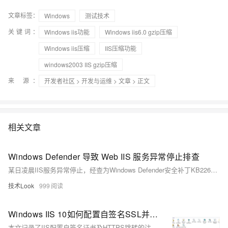
文章标签：
Windows
测试技术
关键词：
Windows iis功能
Windows iis6.0 gzip压缩
Windows iis压缩
IIS压缩功能
windows2003 IIS gzip压缩
来 源：
开发者社区
>
开发与运维
>
文章
> 正文
相关文章
Windows Defender 导致 Web IIS 服务异常停止排查
某日凌晨IIS服务异常停止，经查为Windows Defender安全补丁KB2267602触发引擎更新，导致系统资源波动，进而引发应用池回收。确认非人为操作，系统无重启。通过分析日志与监控，定位原因为Defender更新后扫描加重负载。解决方案：将IIS及.NET相关路径添加至Defender排除列表，避免业务影响。
技术Look
999
Windows IIS 10如何配置自签名SSL并实现自动跳转
本文记录了IIS配置自签名证书及HTTPS跳转的注意事项。包括解决443端口占用问题、URL Rewrite插件安装与配置、web.config修改方法，以及避免因旧教程导致的配置错误。