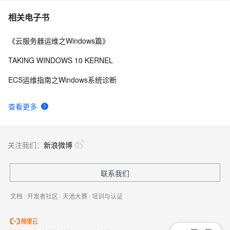
win7中先安装vs后安装iis的问题
582
7
相关电子书
《云服务器运维之Windows篇》
IIS服务笔记
3
8
TAKING WINDOWS 10 KERNEL
【转发】Visual Studio 2013 如何关闭调试而不关闭IIS 
582
9
ECS运维指南之Windows系统诊断
Express
MVC 部署在IIS7 出现的 404 错误
638
10
查看更多
关注我们：
新浪微博
联系我们
文档
|
开发者社区
|
天池大赛
|
培训与认证