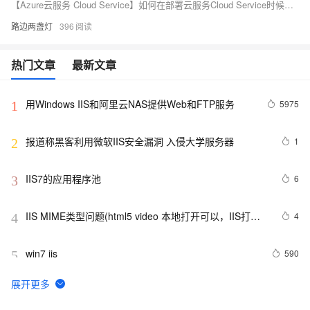
【Azure云服务 Cloud Service】如何在部署云服务Cloud Service时候通过启动任务Start Task来配置IIS (如开启ARR)
路边两盏灯
396
热门文章
最新文章
用Windows IIS和阿里云NAS提供Web和FTP服务
5975
1
报道称黑客利用微软IIS安全漏洞 入侵大学服务器
1
2
IIS7的应用程序池
6
3
IIS MIME类型问题(html5 video 本地打开可以，IIS打开
4
4
不了)
win7 iis
590
5
iis站点 asp.net网站访问弹出提示框
425
6