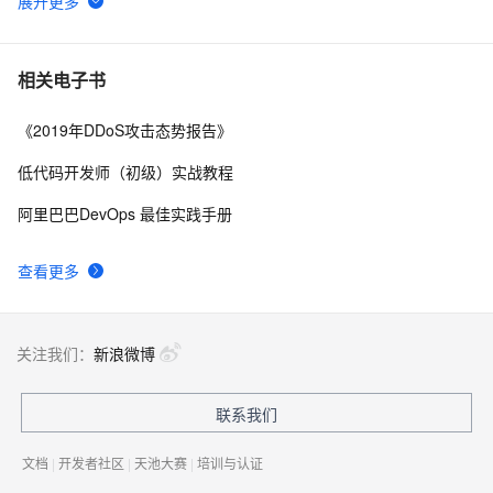
浅谈"DDoS高防IP"如何抵御DDOS攻击
2
6
SSH服务的几个超时参数 以及 类似DDOS攻击的方法
12
7
相关电子书
《2019年DDoS攻击态势报告》
阿里云DDoS高防IP防御原理、功能优势及价格收费详解
9
8
低代码开发师（初级）实战教程
防护进化 | 阿里云DDoS防护屡战屡胜揭秘
12
9
阿里巴巴DevOps 最佳实践手册
网络游戏服务器如何有效防护DDoS与CC攻击
9
10
查看更多
关注我们：
新浪微博
联系我们
文档
|
开发者社区
|
天池大赛
|
培训与认证