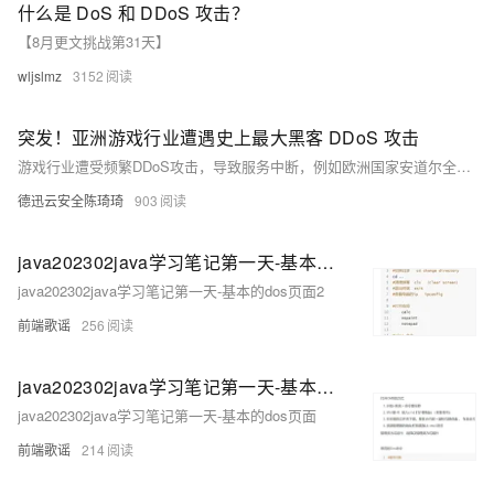
什么是 DoS 和 DDoS 攻击？
【8月更文挑战第31天】
wljslmz
3152
突发！亚洲游戏行业遭遇史上最大黑客 DDoS 攻击
游戏行业遭受频繁DDoS攻击，导致服务中断，例如欧洲国家安道尔全国近断网半小时。黑客利用低成本的DDoS手段勒索，尤其是针对中日韩印的手游市场。最常见的攻击方式是UDP洪水。防御措施包括使用硬件防火墙、抗D盾、负载均衡、SCDN流量清洗和分布式集群防御。游戏公司需平衡成本与安全，以确保服务稳定和玩家体验。在中国，此类攻击属犯罪行为，最高可判处有期徒刑。
德迅云安全陈琦琦
903
java202302java学习笔记第一天-基本的dos页面2
java202302java学习笔记第一天-基本的dos页面2
前端歌谣
256
java202302java学习笔记第一天-基本的dos页面
java202302java学习笔记第一天-基本的dos页面
前端歌谣
214