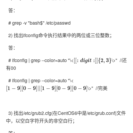
答：
# grep -v "bash$" /etc/passwd
2) 找出ifconfig命令执行结果中的两位或三位整数；
答：
# ifconfig | grep --color=auto "\<
\>" //还
[
[
:
d
i
g
i
t
:
]
]
{
2
,
3
}
有00
# ifconfig | grep --color=auto "\<
\>" //完美
[
1
−
9
]
[
0
−
9
]
‖
[
1
−
9
]
[
0
−
9
]
[
0
−
9
]
3) 找出/etc/grub2.cfg(在CentOS6中是/etc/grub.conf)文件
中，以空白字符开头的非空白行；