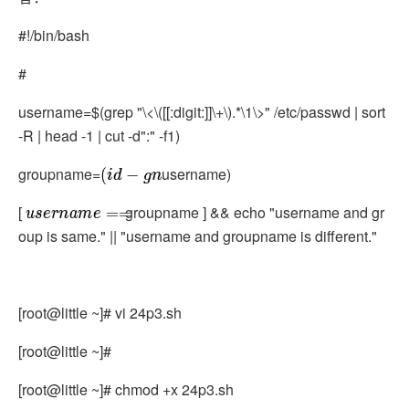
#!/bin/bash
#
username=$(grep "\<\([[:digit:]]\+\).*\1\>" /etc/passwd | sort
-R | head -1 | cut -d":" -f1)
groupname=
username)
(
i
d
−
g
n
[
groupname ] && echo "username and gr
u
s
e
r
n
a
m
e
==
oup is same." || "username and groupname is different."
[root@little ~]# vi 24p3.sh
[root@little ~]#
[root@little ~]# chmod +x 24p3.sh