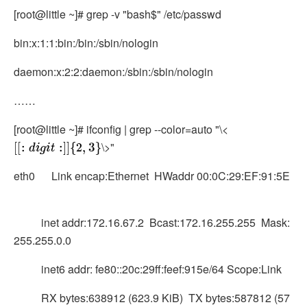
[root@little ~]# grep -v "bash$" /etc/passwd
bin:x:1:1:bin:/bin:/sbin/nologin
daemon:x:2:2:daemon:/sbin:/sbin/nologin
……
[root@little ~]# ifconfig | grep --color=auto "\<
\>"
[
[
:
d
i
g
i
t
:
]
]
{
2
,
3
}
eth0 Link encap:Ethernet HWaddr 00:0C:29:EF:91:5E
inet addr:172.16.67.2 Bcast:172.16.255.255 Mask:
255.255.0.0
inet6 addr: fe80::20c:29ff:feef:915e/64 Scope:Link
RX bytes:638912 (623.9 KiB) TX bytes:587812 (57