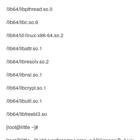
/lib64/libpthread.so.0
/lib64/libc.so.6
/lib64/ld-linux-x86-64.so.2
/lib64/libattr.so.1
/lib64/libresolv.so.2
/lib64/libnsl.so.1
/lib64/libcrypt.so.1
/lib64/libutil.so.1
/lib64/libfreebl3.so
[root@little ~]#