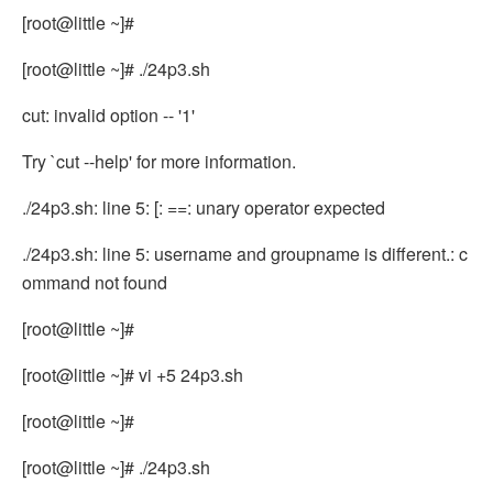
[root@little ~]#
[root@little ~]# ./24p3.sh
cut: invalid option -- '1'
Try `cut --help' for more information.
./24p3.sh: line 5: [: ==: unary operator expected
./24p3.sh: line 5: username and groupname is different.: c
ommand not found
[root@little ~]#
[root@little ~]# vi +5 24p3.sh
[root@little ~]#
[root@little ~]# ./24p3.sh