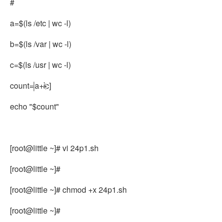
#
a=$(ls /etc | wc -l)
b=$(ls /var | wc -l)
c=$(ls /usr | wc -l)
count=
a+
c]
[
b
+
echo "$count"
[root@little ~]# vi 24p1.sh
[root@little ~]#
[root@little ~]# chmod +x 24p1.sh
[root@little ~]#