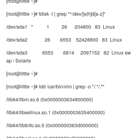
[root@little ~]#
[root@little ~]# fdisk -l | grep "^/dev/[s|h]d[a-z]"
/dev/sda1 * 1 26 204800 83 Linux
/dev/sda2 26 6553 52428800 83 Linux
/dev/sda3 6553 6814 2097152 82 Linux sw
ap / Solaris
[root@little ~]#
[root@little ~]# ldd /usr/bin/vim | grep -o "/.*/.*"
/lib64/libm.so.6 (0x0000003634800000)
/lib64/libselinux.so.1 (0x0000003635400000)
/lib64/libtinfo.so.5 (0x000000363d000000)