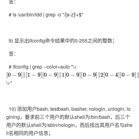
答：
# ls /usr/bin/ldd | grep -o "/[a-z]\+$"
9) 显示出ifconfig命令结果中的0-255之间的整数；
答：
# ifconfig | grep --color=auto "\<
[
0
−
9
]
‖
[
1
−
9
]
[
0
−
9
]
‖
1
[
0
−
9
]
[
0
−
9
]
‖
2
[
0
−
4
]
[
0
−
9
]
‖
25
[
0
−
5
]
\>"
10) 添加用户bash, testbash, basher, nologin, unlogin, lo
gining，要求前三个用户的默认shell为/bin/bash，后三个
用户的默认shell为/sbin/nologin，而后找出其用户名与she
ll名相同的用户信息；