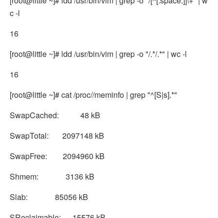
[root@little ~]# ldd /usr/bin/vim | grep -o "/[^[:space:]]\+" | w
c -l
16
[root@little ~]# ldd /usr/bin/vim | grep -o "/.*/.*" | wc -l
16
[root@little ~]# cat /proc//meminfo | grep "^[S|s].*"
SwapCached: 48 kB
SwapTotal: 2097148 kB
SwapFree: 2094960 kB
Shmem: 3136 kB
Slab: 85056 kB
SReclaimable: 15576 kB