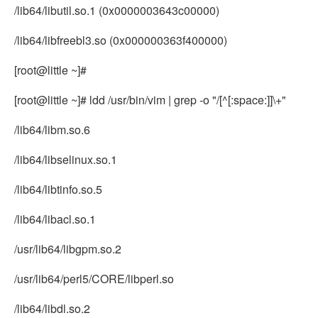
/lib64/libutil.so.1 (0x0000003643c00000)
/lib64/libfreebl3.so (0x000000363f400000)
[root@little ~]#
[root@little ~]# ldd /usr/bin/vim | grep -o "/[^[:space:]]\+"
/lib64/libm.so.6
/lib64/libselinux.so.1
/lib64/libtinfo.so.5
/lib64/libacl.so.1
/usr/lib64/libgpm.so.2
/usr/lib64/perl5/CORE/libperl.so
/lib64/libdl.so.2