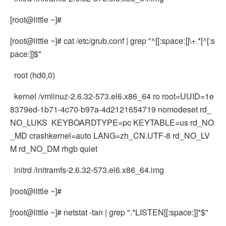
[root@little ~]#
[root@little ~]# cat /etc/grub.conf | grep "^[[:space:]]\+.*[^[:s
pace:]]$"
root (hd0,0)
kernel /vmlinuz-2.6.32-573.el6.x86_64 ro root=UUID=1e
8379ed-1b71-4c70-b97a-4d2121654719 nomodeset rd_
NO_LUKS KEYBOARDTYPE=pc KEYTABLE=us rd_NO
_MD crashkernel=auto LANG=zh_CN.UTF-8 rd_NO_LV
M rd_NO_DM rhgb quiet
initrd /initramfs-2.6.32-573.el6.x86_64.img
[root@little ~]#
[root@little ~]# netstat -tan | grep ".*LISTEN[[:space:]]*$"