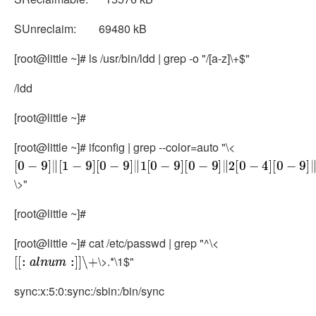
SUnreclaim: 69480 kB
[root@little ~]# ls /usr/bin/ldd | grep -o "/[a-z]\+$"
/ldd
[root@little ~]#
[root@little ~]# ifconfig | grep --color=auto "\<
[
0
−
9
]
‖
[
1
−
9
]
[
0
−
9
]
‖
1
[
0
−
9
]
[
0
−
9
]
‖
2
[
0
−
4
]
[
0
−
9
]
‖
25
[
0
−
5
]
\>"
[root@little ~]#
[root@little ~]# cat /etc/passwd | grep "^\<
\>.*\1$"
[
[
:
a
l
n
u
m
:
]
]
\+
sync:x:5:0:sync:/sbin:/bin/sync