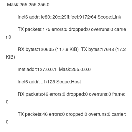
Mask:255.255.255.0
inet6 addr: fe80::20c:29ff:feef:9172/64 Scope:Link
TX packets:175 errors:0 dropped:0 overruns:0 carrie
r:0
RX bytes:120635 (117.8 KiB) TX bytes:17648 (17.2
KiB)
inet addr:127.0.0.1 Mask:255.0.0.0
inet6 addr: ::1/128 Scope:Host
RX packets:46 errors:0 dropped:0 overruns:0 frame:
0
TX packets:46 errors:0 dropped:0 overruns:0 carrier:
0