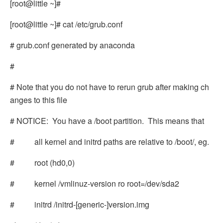
[root@little ~]#
[root@little ~]# cat /etc/grub.conf
# grub.conf generated by anaconda
#
# Note that you do not have to rerun grub after making ch
anges to this file
# NOTICE: You have a /boot partition. This means that
# all kernel and initrd paths are relative to /boot/, eg.
# root (hd0,0)
# kernel /vmlinuz-version ro root=/dev/sda2
# initrd /initrd-[generic-]version.img