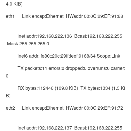
4.0 KiB)
eth1 Link encap:Ethernet HWaddr 00:0C:29:EF:91:68
inet addr:192.168.222.136 Bcast:192.168.222.255
Mask:255.255.255.0
inet6 addr: fe80::20c:29ff:feef:9168/64 Scope:Link
TX packets:11 errors:0 dropped:0 overruns:0 carrier:
0
RX bytes:112446 (109.8 KiB) TX bytes:1334 (1.3 Ki
B)
eth2 Link encap:Ethernet HWaddr 00:0C:29:EF:91:72
inet addr:192.168.222.137 Bcast:192.168.222.255