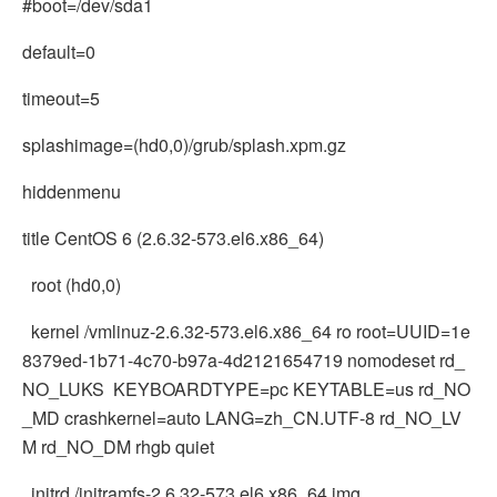
#boot=/dev/sda1
default=0
timeout=5
splashimage=(hd0,0)/grub/splash.xpm.gz
hiddenmenu
title CentOS 6 (2.6.32-573.el6.x86_64)
root (hd0,0)
kernel /vmlinuz-2.6.32-573.el6.x86_64 ro root=UUID=1e
8379ed-1b71-4c70-b97a-4d2121654719 nomodeset rd_
NO_LUKS KEYBOARDTYPE=pc KEYTABLE=us rd_NO
_MD crashkernel=auto LANG=zh_CN.UTF-8 rd_NO_LV
M rd_NO_DM rhgb quiet
initrd /initramfs-2.6.32-573.el6.x86_64.img