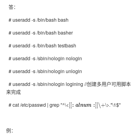
答：
# useradd -s /bin/bash bash
# useradd -s /bin/bash basher
# useradd -s /bin/bash testbash
# useradd -s /sbin/nologin nologin
# useradd -s /sbin/nologin unlogin
# useradd -s /sbin/nologin logining //创建多用户可用脚本
来完成
# cat /etc/passwd | grep "^\<
\>.*\1$"
[
[
:
a
l
n
u
m
:
]
]
\+
例：