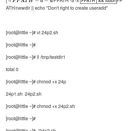
[ -r
FPATH -a -x
FP
F
P
A
T
H
−
a
−
w
FPATH ] && touch
FPATH ] && touch
ATH/newdir || echo "Don't right to create useradd"
[root@little ~]# vi 24p2.sh
[root@little ~]#
[root@little ~]# ll /tmp/testdir1
total 0
[root@little ~]# chmod +x 24p
24p1.sh 24p2.sh
[root@little ~]# chmod +x 24p2.sh
[root@little ~]#
[root@little ~]# ./24p2.sh