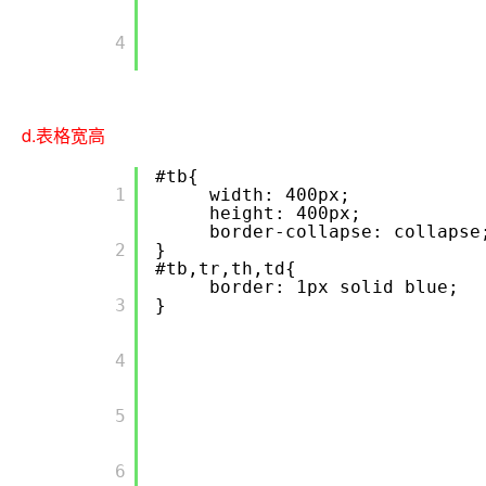
       4

d.表格宽高
#tb{
       1

width: 400px;
height: 400px;
border-collapse: collapse
       2

}
#tb,tr,th,td{
border: 1px solid blue;
       3

}
       4

       5

       6
