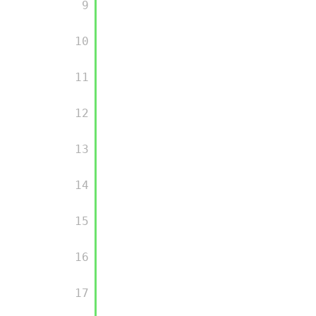
       9

       10

       11

       12

       13

       14

       15

       16

       17
