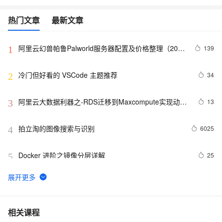
热门文章
最新文章
阿里云幻兽帕鲁Palworld服务器配置及价格整理（2024
139
1
年版）
冷门但好看的 VSCode 主题推荐
34
2
阿里云大数据利器之-RDS迁移到Maxcompute实现动态
13
3
分区
拍立淘的图像搜索与识别
6025
4
Docker 进阶之镜像分层详解
25
5
GET 请求和 POST 请求的安全性有何区别？
10
6
hdu 3015 Disharmony Trees
558
7
相关课程