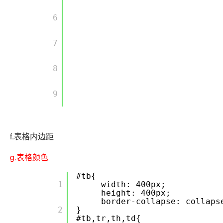
       6

       7

       8

       9

f.表格内边距
g.表格颜色
#tb{
       1

width: 400px;
height: 400px;
border-collapse: collaps
       2

}
#tb,tr,th,td{