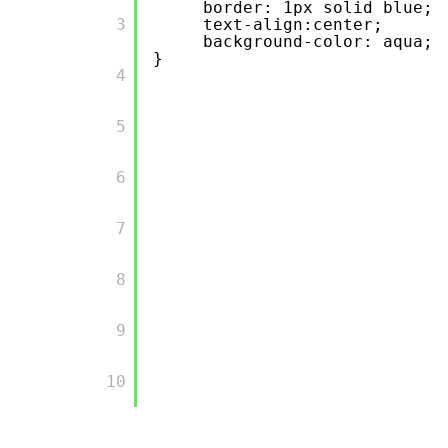
border: 1px solid blue;
       3

text-align:center;
background-color: aqua;
}
       4

       5

       6

       7

       8

       9

       10
