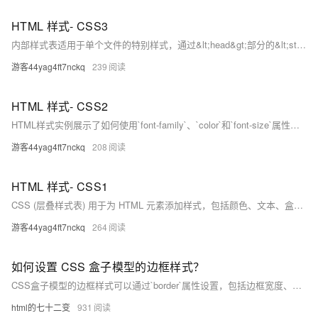
HTML 样式- CSS3
内部样式表适用于单个文件的特别样式，通过&lt;head&gt;部分的&lt;style&gt;标签定义；外部样式表适用于多个页面，通过&lt;link&gt;标签引用外部CSS文件；&lt;style&gt;定义样式，&lt;link&gt;引用资源；已弃用的标签有&lt;font&gt;、&lt;center&gt;、&lt;strike&gt;，属性有color和bgcolor。
游客44yag4ft7nckq
239
HTML 样式- CSS2
HTML样式实例展示了如何使用`font-family`、`color`和`font-size`属性来定义字体样式，以及使用`text-align`属性来设置文本的对齐方式。示例包括标题和段落的样式设置。
游客44yag4ft7nckq
208
HTML 样式- CSS1
CSS (层叠样式表) 用于为 HTML 元素添加样式，包括颜色、文本、盒子模型等。CSS 可以通过内联样式、内部样式表或外部引用的方式添加到 HTML 中。推荐使用外部引用方式。本教程将介绍如何使用 CSS 为 HTML 添加样式，并提供实例演示。
游客44yag4ft7nckq
264
如何设置 CSS 盒子模型的边框样式？
CSS盒子模型的边框样式可以通过`border`属性设置，包括边框宽度、样式和颜色。例如：`border: 2px solid red;` 设置了2像素宽的红色实线边框。也可分别设置四边，如`border-top`、`border-right`等。
html的七十二变
931