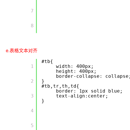
       7

       8

e.表格文本对齐
#tb{
       1

width: 400px;
height: 400px;
border-collapse: collapse
       2

}
#tb,tr,th,td{
border: 1px solid blue;
       3

text-align:center;
}
       4

       5
