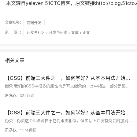
本文转自yeleven 51CTO博客，原文链接:http://blog.51cto.co
文章标签：
前端开发
来 源：
开发者社区
>
开发与运维
>
文章
> 正文
相关文章
【CSS】前端三大件之一，如何学好？从基本用法开始吧！（三）：元素继承关系、层叠样式规则、字体属性、文本属性；针对字体和文本作样式修改
继承 我们的CSS中很多的属性也是可以继承的，其中相当一部分是跟文字的相关的，比如说颜色、字体、字号。 当然还有一部分是不能继承的。 例如边框、内外边距。 层叠 层叠是CSS的核心机制。 层叠的工作机制： 当元素的同一个样式属性有多种样式值的时候，CSS就是靠层叠机制来决定最终应用哪种样式。 层叠规则： 层叠规则一：找到应用给每个元素和属性的声明。 说明：浏览器在加载每个页面时，都会据此查找到每条CSS规则， 并标识出所有受到影响的HTML元素。
凉凉心.
321
【CSS】前端三大件之一，如何学好？从基本用法开始吧！（二）：CSS伪类：UI伪类、结构化伪类；通过伪类获得子元素的第n个元素；创建一个伪元素展示在页面中；获得最后一个元素；处理聚焦元素的样式
伪类：伪类这个叫法源自于它们跟类相似，但实际上并没有类会附加到标记中的标签上。 伪类分为两种(以及新增的伪类选择器)： UI伪类：会在HTML元素处于某种状态时(例如：鼠标指针位于连接上)，为该元素应用CSS样式。 :hover 结构化伪类：会在标记中存在某种结构上的关系时 例如： 某元素是一组元素中的第一个或最后一个，为该元素应用CSS样式。 :not和:target(CSS3新增的两个特殊的伪类选择器)
凉凉心.
1174