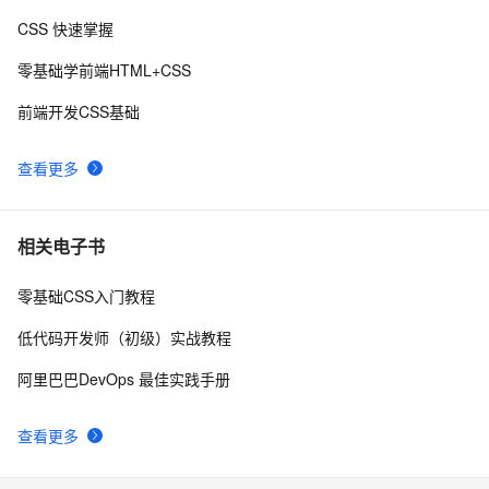
CSS 快速掌握
perl--CGI编程之Apache服务器安装配置
1
8
零基础学前端HTML+CSS
如何绑定多个action到一个slot
456
9
前端开发CSS基础
结构struct(值类型)在实际应用要注意的二点:
620
10
查看更多
相关电子书
零基础CSS入门教程
低代码开发师（初级）实战教程
阿里巴巴DevOps 最佳实践手册
查看更多