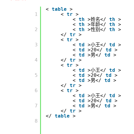
<
table
>
       1

<
tr
>
<
th
>姓名</
th
>
<
th
>年龄</
th
>
       2

<
th
>性别</
th
>
</
tr
>
<
tr
>
       3

<
td
>小王</
td
>
<
td
>20</
td
>
<
td
>男</
td
>
       4

</
tr
>
<
tr
>
<
td
>小王</
td
>
       5

<
td
>20</
td
>
<
td
>男</
td
>
</
tr
>
       6

<
tr
>
<
td
>小王</
td
>
<
td
>20</
td
>
       7

<
td
>男</
td
>
</
tr
>
</
table
>
       8
