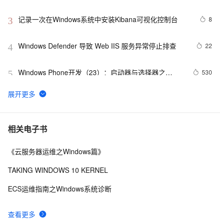
记录一次在Windows系统中安装Kibana可视化控制台
8
3
Windows Defender 导致 Web IIS 服务异常停止排查
22
4
Windows Phone开发（23）：启动器与选择器之
530
5
CameraCaptureTask和PhotoChooserTask
音视频windows安装ffmpeg6.0并使用vs调试源码笔记
13
6
Windows 7 开发系列汇总
434
7
相关电子书
《云服务器运维之Windows篇》
《101 Windows Phone 7 Apps》读书笔记-BABY 
760
8
MILESTONES
TAKING WINDOWS 10 KERNEL
操作主机 Infrastructure Master[为企业维护windows 
598
9
ECS运维指南之Windows系统诊断
server 2008系列八]
新版Maps for Windows 10可更轻松驾驭复杂路径
513
10
查看更多