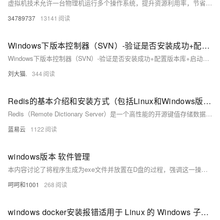
虚拟机技术允许一台物理机运行多个操作系统，提升资源利用率，节省成本。通过快照、克隆等功能，实现系统快速恢复与复制，提高运维效率。本文详细介绍VMware虚拟机的安装步骤、Windows镜像下载及系统安装激活流程，适合初学者快速入门。
34789737
13141
Windows下版本控制器（SVN）-验证是否安装成功+配置版本库+启动服务器端程序
Windows下版本控制器（SVN）-验证是否安装成功+配置版本库+启动服务器端程序
刘大猫.
344
Redis的基本介绍和安装方式（包括Linux和Windows版本），以及常用命令的演示
Redis（Remote Dictionary Server）是一个高性能的开源键值存储数据库。它支持字符串、列表、散列、集合等多种数据类型，具有持久化、发布/订阅等高级功能。由于其出色的性能和广泛的使用场景，Redis在应用程序中常作为高速缓存、消息队列等用途。
蓝易云
1122
windows版本 软件管理
本内容讨论了将程序生成为exe文件并放置在D盘的过程，强调这一操作不会自动完成，需要用户进行手动设置或使用特定工具来实现。这对于编程初学者了解程序编译与部署的限制很有帮助，明确了自动化的边界条件。
呵呵和1001
268
windows docker安装报错适用于 Linux 的 Windows 子系统必须更新到最新版本才能继续。可通过运行 “wsl.exe --update” 进行更新。