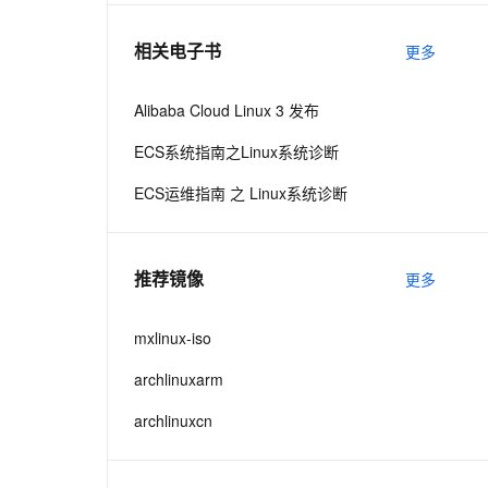
相关电子书
更多
息提取
与 AI 智能体进行实时音视频通话
从文本、图片、视频中提取结构化的属性信息
构建支持视频理解的 AI 音视频实时通话应用
Alibaba Cloud Linux 3 发布
t.diy 一步搞定创意建站
构建大模型应用的安全防护体系
ECS系统指南之Linux系统诊断
通过自然语言交互简化开发流程,全栈开发支持
通过阿里云安全产品对 AI 应用进行安全防护
ECS运维指南 之 Linux系统诊断
推荐镜像
更多
mxlinux-iso
archlinuxarm
archlinuxcn