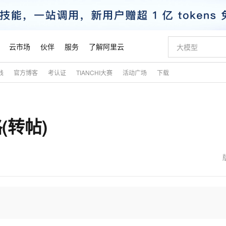
云市场
伙伴
服务
了解阿里云
践
官方博客
考认证
TIANCHI大赛
活动广场
下载
AI 特惠
数据与 API
成为产品伙伴
企业增值服务
最佳实践
价格计算器
AI 场景体
基础软件
产品伙伴合
阿里云认证
市场活动
配置报价
大模型
自助选配和估算价格
新方式
睿译宝，AI翻译排版一步到位
智启 AI 普惠权益
产品生态集成认证中心
企业支持计划
云上春晚
域名与网站
千问官方 MaaS 平台，为开发者和 Agent 而生，新用户赠送 1 亿 + tokens 额度
Qwen Aud
AI Coding
阿里云Maa
2026 阿里云
云服务器 E
为企业打
数据集
Windows
大模型认证
模型
NEW
NEW
(转帖)
交付可用成果
值低价云产品抢先购
上传文档即自动完成翻译和格式还原
至高享 1亿+免费 tokens，加速 Al 应用落地
提供智能易用的域名与建站服务
智能编程，一键
安全可靠、
产品生态伙伴
专家技术服务
云上奥运之旅
弹性计算合作
阿里云中企出
手机三要素
宝塔 Linux
全部认证
价格优势
有专属领域专家
GLM-5.2：长任务时代开源旗舰模型
阿里云 OPC 创新助力计划
千问大模型
即刻拥有 DeepS
AI 电商营销
对象存储 O
大模型
产品生态伙伴工作台
企业增值服务台
云栖战略参考
云存储合作计
云栖大会
身份实名认证
CentOS
训练营
推动算力普惠，释放技术红利
最高返9万
多领域专家智能体,一键组建 AI 虚拟交付团队
快速构建应用程序和网站，即刻迈出上云第一步
至高百万元 Token 补贴，加速一人公司成长
多元化、高性能、安全可靠的大模型服务
真正可用的 1M 上下文,一次完成代码全链路开发
轻松解锁专属 Dee
从图文生成到
云上的中国
数据库合作计
活动全景
短信
Docker
图片和
站式影视创作平台
Hermes Agent，打造自进化智能体
Token Plan 模型订阅计划
数字证书管理服务（原SSL证书）
5 分钟轻松部署
AI 广告创作
无影云电脑
企业成长
NEW
信息公告
看见新力量
云网络合作计
OCR 文字识别
JAVA
证享300元代金券
可视化编排打通从文字构思到成片全链路闭环
全托管，含MySQL、PostgreSQL、SQL Server、MariaDB多引擎
自主进化，持久记忆，越用越聪明
Qwen3.8-Max 首发尝鲜，限时加量 10 倍，夜间低至2折
实现全站HTTPS，呈现可信的WEB访问
图文、视频一
随时随地安
魔搭 Mode
Kimi-K3
HappyHors
NEW
loud
服务实践
官网公告
金融模力时刻
Salesforce O
版
发票查验
全能环境
Claude Code + GStack 打造工程团队
千问办公，限时限量积分加倍
Qoder
低代码高效构
AI 建站
短信服务
型
NEW
作计划
Kimi 最新旗舰模型，长程编程与推理利器
让文字生成流
计划
创新中心
魔搭 ModelSc
健康状态
理服务
让AI从“聊天伙伴”进化为能干活的“数字员工”
安装技能 GStack，拥有专属 AI 工程团队
你的AI工作搭子，覆盖日常办公高频场景
面向真实软件的智能体编程平台
0 代码专业建
客户案例
天气预报查询
操作系统
态合作计划