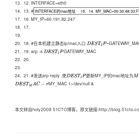
13. 12. INTERFACE=eth0
14. 13. #
INTERFACE的mac地址 15. 14. MY_MAC=00:30:48:3
INTERFACE的mac地址 15. 14. MY_MAC=00:30:48:33:F0
17. 16. MY_IP=60.191.82.247
18. 17.
19.
20. 18. #在本机建立静态ip/mac入口
GATEWAY_M
D
E
S
T
I
P
–
21. 19. arp -s
GATEWAY_MAC
D
E
S
T
I
P
22. 20.
23.
24. 21. #发送arp reply ,使
MY_IP的mac地址为
D
E
S
T
I
P
更
新
M
更
新
MY_MAC 1>/dev/null &
D
E
S
T
M
A
C
−
r
本文转自holy2009 51CTO博客，原文链接:http://blog.51cto.com