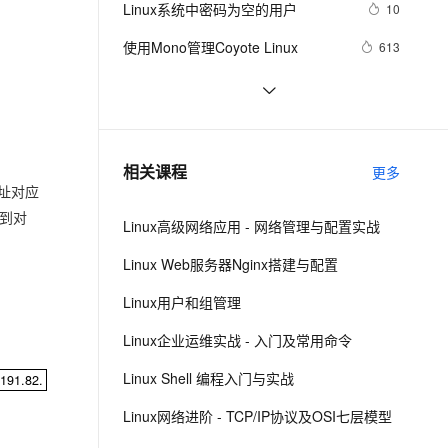
安全
Linux系统中密码为空的用户
我要投诉
e-1.1-I2V
Cosyvoice-V3-Flash
10
PolarDB
上云场景组合购
Milvus 弹性伸缩功能新增节
理（下）
伴
漫剧创作，剧本、分镜、视频高效生成
100%兼容MySQL、PostgreSQL，兼容Oracle，支持集中和分布式
覆盖90%+业务场景，专享组合折扣价
点支持范围
畅自然，细节丰富
高表现力语音合成大模型，语音克隆听感自然
VPN
使用Mono管理Coyote Linux
613
ernetes 版 ACK
云聚AI 严选权益
AI 原生数据库服务发布
SSL 证书
linux DHCP
5
2V
Fun-ASR
，一键激活高效办公新体验
理容器应用的 K8s 服务
精选AI产品，从模型到应用全链提效
Agent 数据网关
文戏情感细腻自然，动作戏激烈拳拳到肉，实现更强表演能力
支持中英文自由切换，具备更强的噪声鲁棒性
堡垒机
Hadoop2.7实战v1.0之Linux参数调
589
AI 用量加速计划
云原生数据库 PolarDB
优
防火墙
、识别商机，让客服更高效、服务更出色。
[Linux 存储管理] LVM结构
新老同享，达量后返
Agentic Database 发布
558
相关课程
更多
主机安全
应用
地址对应
得到对
Linux高级网络应用 - 网络管理与配置实战
千问办公
NEW
AI 应用及服务市场
的智能体编程平台
一站式AI生产力平台
Linux Web服务器Nginx搭建与配置
AI 应用
伶鹊
Linux用户和组管理
企业级人与Agent协作平台，接入和调度多个数字员工
智能客服平台，对话机器人、对话分析、智能外呼
大模型
Linux企业运维实战 - 入门及常用命令
大模型服务平台百炼 - 全妙
自然语言处理
Linux Shell 编程入门与实战
eth0 60.191.82.
191.82.
应用创作平台
多模态内容创作工具，已接入 DeepSeek
数据标注
Linux网络进阶 - TCP/IP协议及OSI七层模型
机器学习