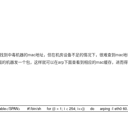
Deepseek-v4-pro
HappyHors
同享
万小智 AI 建站低至 15元/月
Qoder CN
AI 短剧/漫剧
云原生数据库 
快递物流查询
WordPress
成为服务伙
高校合作
点，立即开启云上创新
覆盖公网/内网、递归/权威、移动APP等全场景解析服务
送.CN域名，送备案服务码
基于千问大模型等，支持代码智能生成、研发智能问答
AI助力短剧
态智能体模型
旗舰 MoE 大模型，百万上下文与顶尖推理能力
图生视频，流
Ubuntu
服务生态伙伴
云工开物
企业应用
Works
Night Plan 支持 Qwen 3.8-Max
云原生大数据计算服务 MaxCompute
AI 办公
容器服务 Kub
NEW
GLM-5.2
Wan2.7-T
Red Hat
30+ 款产品免费体验
Data Agent 驱动的一站式 Data+AI 开发治理平台
夜间 5 折，Qwen/Meoo/TokenPlan 客户专享
面向分析的企业级SaaS模式云数据仓库
AI智能应用
提供一站式管
科研合作
视觉 Coding、空间感知、多模态思考等全面升级
1M上下文，专为长程任务能力而生
ERP
堂（旗舰版）
SUSE
智能客服
CRM
防护产品
2个月
自动承接线索
建站小程序
OA 办公系统
AI 应用构建
大模型原生
可以找到中毒机器的mac地址，但在机房设备不足的情况下，很难查到mac
下面的机器发一个包，这样就可以在arp下面查看到相应的mac缓存，进而
力提升
财税管理
模板建站
Qoder
大模型服务平台百炼-应用模版
HOT
NEW
面向真实软件
个人版上线、团队版降价；千问3.8-Max首发发尝鲜
丰富多元化的应用模版和解决方案
400电话
定制建站
万有无界
大模型服务平台百炼-智能体
方案
广告营销
模板小程序
的模型效果
灵活可视化地构建企业级 Agent
定制小程序
秒悟
人工智能平台 PAI
APP 开发
table</SPAN> #!/bin/sh for ((i = 1; i < 254; i++)) do arping -I 
ble</SPAN> #!/bin/sh for ((i = 1; i < 254; i++)) do arping -I eth0 60.
云端极速 AI 
新一代 AI 视频生成模型，深度适配广告营销等场景
AI Native 的算法工程平台，一站式完成建模、训练、推理服务部署
建站系统