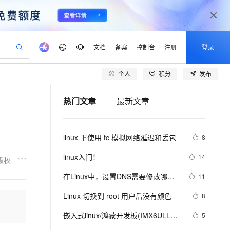
文档
备案
控制台
注册
登录
个人
积分
发布
验
作计划
器
AI 活动
专业服务
服务伙伴合作计划
开发者社区
加入我们
产品动态
服务平台百炼
阿里云 OPC 创新助力计划
热门文章
最新文章
一站式生成采购清单，支持单品或批量购买
io：打造专属 AI 语音助手
S产品伙伴计划（繁花）
峰会
CS
造的大模型服务与应用开发平台
一句话生成原生可编辑精美 PPT 文稿
AI 生产力先锋
Al MaaS 服务伙伴赋能合作
域名
博文
Careers
至高可申请百万元
Qwen3.8-Max 模型上线
开启高性价比 AI 编程新体验
弹性可伸缩的云计算服务
Qwen-Audio-3.0-Realtime 端到端实时语音角色扮演
输入一句话想法, 轻松生成专业的 PPT
先锋实践拓展 AI 生产力的边界
Token 补贴，五大权
计划
海大会
伙伴信用分合作计划
商标
问答
社会招聘
linux 下使用 tc 模拟网络延迟和丢包
8
益加速 OPC 成功
eek-V4-Pro
SS
一键部署幻兽帕鲁游戏服务器
飞天发布时刻
HOT
Open Search 向量检索版支
划
备案
电子书
校园招聘
pSeek-V4-Pro
视频创作，一键激活电商全链路生产力
稳定、安全、高性价比、高性能的云存储服务
一键购买专属联机服务器，轻松开启游戏
所见，即是所愿
持视频检索 Pipeline 功能
更多支持
linux入门！
14
版权
划
公司注册
镜像站
视频生成
语音识别与合成
专属 QwenPaw
漫剧工坊：一站式动画创作平台
AI 实训营
HOT
应用身份服务 (IDaaS)
在Linux中，设置DNS需要修改哪个
11
合作伙伴培训与认证
划
上云迁移
站生成，高效打造优质广告素材
全接入的云上超级电脑
从聊天伙伴进化为能主动干活的本地数字员工
快速生产连贯的高质量长漫剧
从基础到进阶，Agent 创客手把手教你
OpenClaw 管理能力上线
配置文件？
lScope
我要反馈
e-1.1-T2V
Qwen3-TTS-Flash
Linux 切换到 root 用户后没有颜色
8
查询合作伙伴
n Alibaba Cloud ISV 合作
代维服务
建企业门户网站
10 分钟搭建微信、支付宝小程序
MaxCompute MaxFrame 提
畅细腻的高质量视频
离线语音合成大模型，多语言方言自适应，低延迟高稳定
创新加速
嵌入式linux/鸿蒙开发板(IMX6ULL）
ope
登录合作伙伴管理后台
5
我要建议
站，无忧落地极速上线
以可视化方式快速构建移动和 PC 门户网站
国内短信简单易用，安全可靠，秒级触达，全球覆盖200+国家和地区。
高效部署网站，快速应用到小程序
供自动弹性内存功能
开发（三十四）Linux系统对中断的处