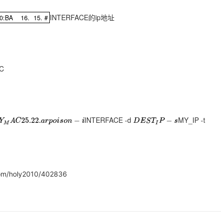
INTERFACE的ip地址
3:F0:BA 16. 15. #
:BA 16. 15. #
AC
INTERFACE -d
MY_IP -t
Y
M
A
C
25.
22.
a
r
p
o
i
s
o
n
−
i
D
E
S
T
I
P
−
s
/holy2010/402836