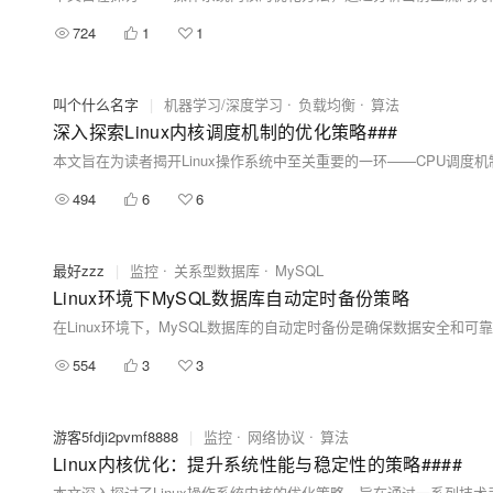
724
1
1
叫个什么名字
|
机器学习/深度学习
负载均衡
算法
深入探索Linux内核调度机制的优化策略###
494
6
6
最好zzz
|
监控
关系型数据库
MySQL
Linux环境下MySQL数据库自动定时备份策略
554
3
3
游客5fdji2pvmf8888
|
监控
网络协议
算法
Linux内核优化：提升系统性能与稳定性的策略####