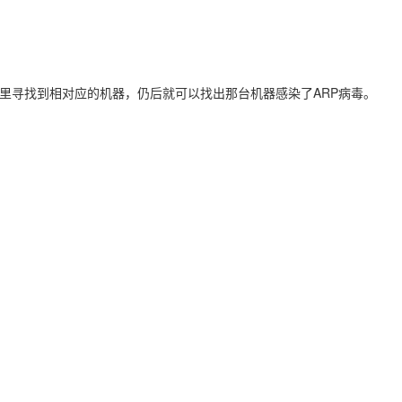
AI 应用
10分钟微调：让0.6B模型媲美235B模
多模态数据信
型
依托云原生高可用架构,实现Dify私有化部署
用1%尺寸在特定领域达到大模型90%以上效果
table里寻找到相对应的机器，仍后就可以找出那台机器感染了ARP病毒。
一个 AI 助手
超强辅助，Bol
即刻拥有 DeepSeek-R1 满血版
在企业官网、通讯软件中为客户提供 AI 客服
多种方案随心选，轻松解锁专属 DeepSeek