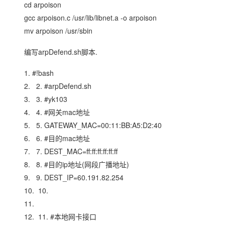
cd arpoison
gcc arpoison.c /usr/lib/libnet.a -o arpoison
mv arpoison /usr/sbin
编写arpDefend.sh脚本.
1. #!bash
2. 2. #arpDefend.sh
3. 3. #yk103
4. 4. #网关mac地址
5. 5. GATEWAY_MAC=00:11:BB:A5:D2:40
6. 6. #目的mac地址
7. 7. DEST_MAC=ff:ff:ff:ff:ff:ff
8. 8. #目的ip地址(网段广播地址)
9. 9. DEST_IP=60.191.82.254
10. 10.
11.
12. 11. #本地网卡接口