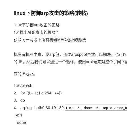
存储
天池大赛
Qwen3.7-Plus
云解析DNS
解决方案免费试用 新老
电子合同
最高领取价值200元试用
能看、能想、能动手的多模
安全
网络与CDN
linux下防御arp攻击的策略(转帖)
AI 算法大赛
畅捷通
大数据开发治理平台 Data
AI 产品 免费试用
网络
安全
云开发大赛
Qwen3-VL-Plus
linux下防御arp攻击的策略
Tableau 订阅
1亿+ 大模型 tokens 和 
1./*找出ARP攻击的机器*/
可观测
入门学习赛
中间件
AI空中课堂在线直播课
云防火墙
140+云产品 免费试用
获取同一网段下所有机器MAC地址的办法
上云与迁云
云原生的云上边界网络安全
产品新客免费试用，最长1
数据库
生态解决方案
大模型服务
机房有机器中毒，发arp包，通过arpspoof虽然可以解决，也
企业出海
大模型ACA认证体验
大数据计算
的 IP。然后我们可以通过一个循环，使用arping来对整个子网
助力企业全员 AI 认知与能
行业生态解决方案
千问AI平台-Token Plan
政企业务
媒体服务
应的IP地址。
开发者生态解决方案
企业服务与云通信
千问AI平台-模型体验
AI 开发和 AI 应用解决
1.#!/bin/sh
在线体验全尺寸、多种模态
2. for ((i = 1; i < 254; i++))
域名与网站
3. do
Happy 系列大模型
终端用户计算
4. arping -I eth0 60.191.82.
i -c 1 5. done 6. arp -a > mac_
i -c 1 5. done 6. arp -a > mac_ta
i -c 1
Serverless
done
开发工具