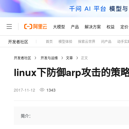
大模型
产品
解决方案
权益
定价
开发者社区
首页
模型体验
探索云世界
问产品
动手实
大模型
产品
解决方案
权益
定价
云市场
伙伴
服务
了解阿里云
精选产品
精选解决方案
普惠上云
产品定价
精选商城
成为销售伙伴
售前咨询
为什么选择阿里云
千问AI平台
开发者社区
开发与运维
文章
正文
了解云产品的定价详情
大模型服务平台百炼
千问办公，解锁你的工作
普惠上云 官方力荐
分销伙伴
在线服务
网站建设
什么是云计算
大
linux下防御arp攻击的策略
大模型服务与应用平台
企业级Agent产品，直接
云服务器38元/年起，超
咨询伙伴
多端小程序
技术领先
云上成本管理
售后服务
轻量应用服务器
Agency Agents：拥
官方推荐返现计划
大模型
精选产品
精选解决方案
Salesforce 国际版订阅
稳定可靠
管理和优化成本
推荐新用户得奖励，单订单
销售伙伴合作计划
2017-11-12
1343
自助服务
友盟天域
安全合规
人工智能与机器学习
AI
文本生成
云数据库 RDS
HappyHorse 打造一
云工开物
无影生态合作计划
在线服务
观测云
分析师报告
高校专属算力普惠，学生认
计算
互联网应用开发
Qwen3.8-Max
HOT
Salesforce On Alibaba C
工单服务
Tuya 物联网平台阿里云
研究报告与白皮书
人工智能平台 PAI
快速拥有专属 OpenClaw
简介：
大模
Consulting Partner 合
大数据
容器
智能体时代全能旗舰模型
免费试用
短信专区
一站式AI开发、训练和推
蓝凌 OA
AI 大模型销售与服务生
现代化应用