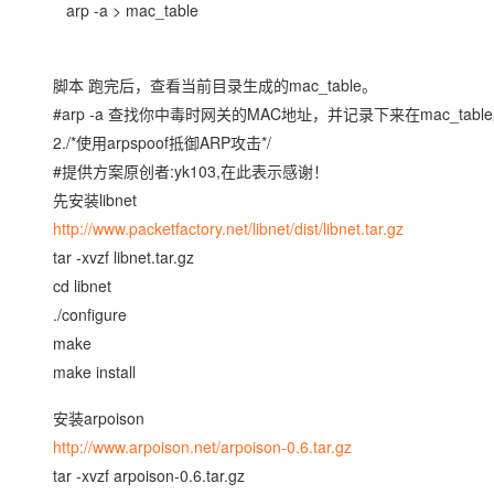
arp -a > mac_table
大模型解决方案
迁移与运维管理
快速部署 Dify，高效搭建 
脚本 跑完后，查看当前目录生成的mac_table。
专有云
#arp -a 查找你中毒时网关的MAC地址，并记录下来在mac_
10 分钟在聊天系统中增加
2./*使用arpspoof抵御ARP攻击*/
#提供方案原创者:yk103,在此表示感谢！
先安装libnet
http://www.packetfactory.net/libnet/dist/libnet.tar.gz
tar -xvzf libnet.tar.gz
cd libnet
./configure
make
make install
安装arpoison
http://www.arpoison.net/arpoison-0.6.tar.gz
tar -xvzf arpoison-0.6.tar.gz