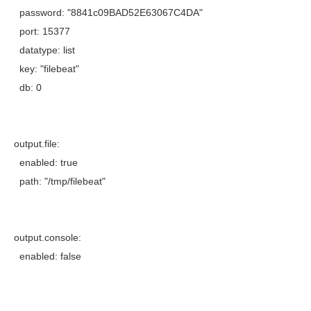
password: "8841c09BAD52E63067C4DA"
port: 15377
datatype: list
key: "filebeat"
db: 0
output.file:
enabled: true
path: "/tmp/filebeat"
output.console:
enabled: false