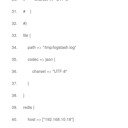
# }
#}
file {
path => "/tmp/logstash.log"
codec => json {
charset => "UTF-8"
}
}
redis {
host => ["192.168.10.18"]