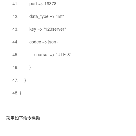
port => 16378
data_type => "list"
key => "123server"
codec => json {
charset => "UTF-8"
}
}
}
采用如下命令启动