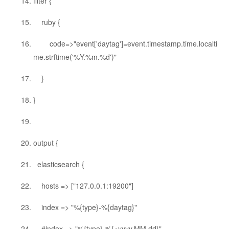
filter {
ruby {
code=>"event['daytag']=event.timestamp.time.localti
me.strftime('%Y.%m.%d')"
}
}
output {
elasticsearch {
hosts => ["127.0.0.1:19200"]
index => "%{type}-%{daytag}"
#index => "%{type}-%{+yyyy.MM.dd}"