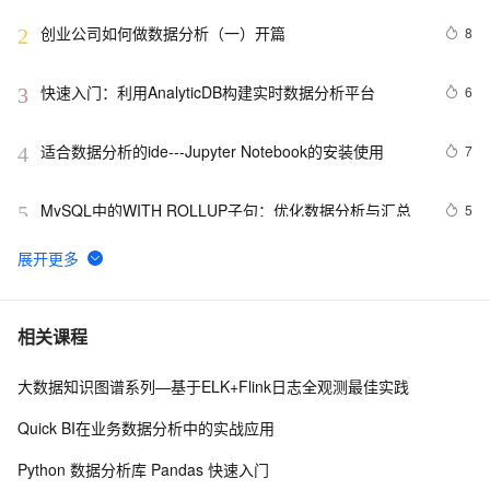
创业公司如何做数据分析（一）开篇
8
2
快速入门：利用AnalyticDB构建实时数据分析平台
6
3
适合数据分析的ide---Jupyter Notebook的安装使用
7
4
MySQL中的WITH ROLLUP子句：优化数据分析与汇总
5
5
机器学习系列(4)_数据分析之Kaggle鸢尾花iris（上）
4
6
10 个最佳地理空间数据分析 GIS 软件 下
8
7
相关课程
大数据知识图谱系列—基于ELK+Flink日志全观测最佳实践
【实验】阿里云大数据助理工程师认证（ACA）- QuickBI
5
8
数据分析（上）
Quick BI在业务数据分析中的实战应用
ChatGPT × R语言 丨实际数据分析过程中，AI能够带来
8
9
Python 数据分析库 Pandas 快速入门
哪些改变？数据框操作案例分享