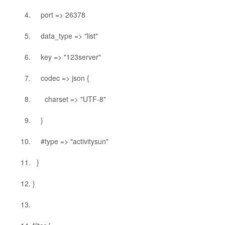
port => 26378
data_type => "list"
key => "123server"
codec => json {
charset => "UTF-8"
}
#type => "activitysun"
}
}