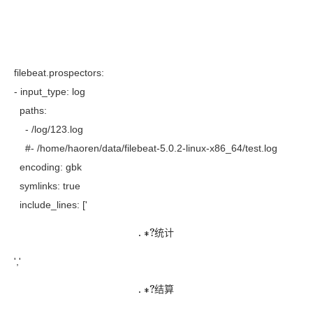
filebeat.prospectors:
- input_type: log
paths:
- /log/123.log
#- /home/haoren/data/filebeat-5.0.2-linux-x86_64/test.log
encoding: gbk
symlinks: true
include_lines: ['
统
计
.
∗
?
统
计
','
结
算
.
∗
?
结
算