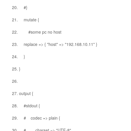
#}
mutate {
#some pc no host
replace => { "host" => "192.168.10.11" }
}
}
output {
#stdout {
# codec => plain {
# charset => "UTF-8"