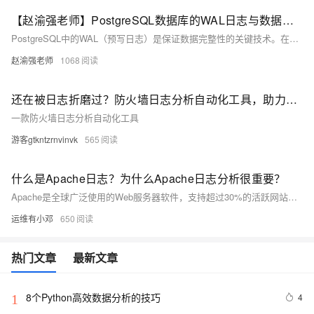
【赵渝强老师】PostgreSQL数据库的WAL日志与数据写入的过程
PostgreSQL中的WAL（预写日志）是保证数据完整性的关键技术。在数据修改前，系统会先将日志写入WAL，确保宕机时可通过日志恢复数据。它减少了磁盘I/O，提升了性能，并支持手动切换日志文件。WAL文件默认存储在pg_wal目录下，采用16进制命名规则。此外，PostgreSQL提供pg_waldump工具解析日志内容。
赵渝强老师
1068
还在被日志折磨过？防火墙日志分析自动化工具，助力解析各类日志数据
一款防火墙日志分析自动化工具
游客gtkntzrnvinvk
565
什么是Apache日志？为什么Apache日志分析很重要？
Apache是全球广泛使用的Web服务器软件，支持超过30%的活跃网站。它通过接收和处理HTTP请求，与后端服务器通信，返回响应并记录日志，确保网页请求的快速准确处理。Apache日志分为访问日志和错误日志，对提升用户体验、保障安全及优化性能至关重要。EventLog Analyzer等工具可有效管理和分析这些日志，增强Web服务的安全性和可靠性。
运维有小邓
650
热门文章
最新文章
8个Python高效数据分析的技巧
4
1