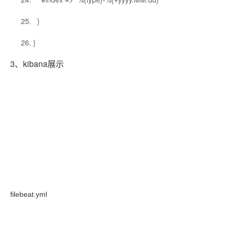
}
}
3、kibana展示
filebeat.yml