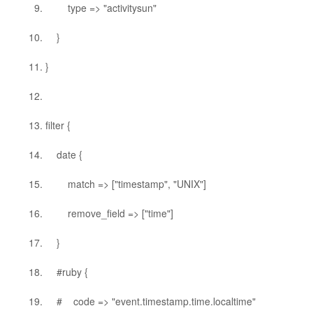
type => "activitysun"
}
}
filter {
date {
match => ["timestamp", "UNIX"]
remove_field => ["time"]
}
#ruby {
# code => "event.timestamp.time.localtime"