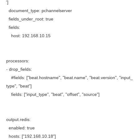
']
document_type: pchannelserver
fields_under_root: true
fields:
host: 192.168.10.15
processors:
- drop_fields:
#fields: ["beat.hostname", "beat.name", "beat.version", "input_
type", "beat"]
fields: ["input_type", "beat", "offset", "source"]
output.redis:
enabled: true
hosts: ["192.168.10.18"]