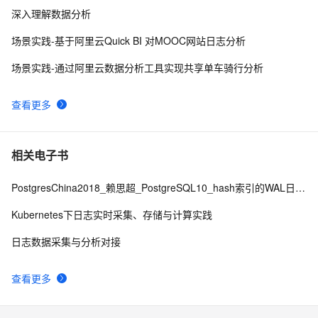
Pandas实战案例：电商数据分析的实践与挑战
3
10
深入理解数据分析
场景实践-基于阿里云Quick BI 对MOOC网站日志分析
场景实践-通过阿里云数据分析工具实现共享单车骑行分析
查看更多
相关电子书
PostgresChina2018_赖思超_PostgreSQL10_hash索引的WAL日志修改版final
Kubernetes下日志实时采集、存储与计算实践
日志数据采集与分析对接
查看更多