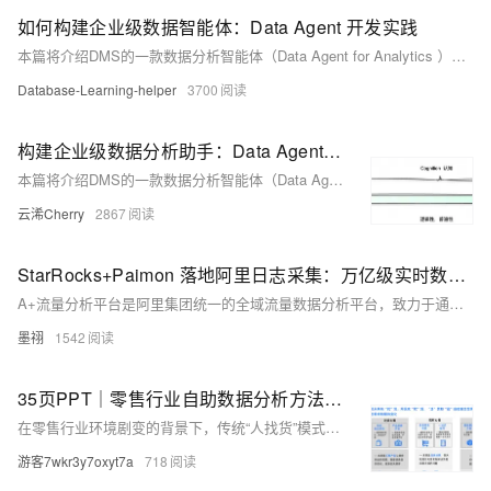
如何构建企业级数据智能体：Data Agent 开发实践
本篇将介绍DMS的一款数据分析智能体（Data Agent for Analytics ）产品的技术思考和实践。Data Agent for Analytics 定位为一款企业级数据分析智能体， 基于Agentic AI 技术，帮助用户查数据、做分析、生成报告、深入洞察。
Database-Learning-helper
3700
构建企业级数据分析助手：Data Agent 开发实践
本篇将介绍DMS的一款数据分析智能体（Data Agent for Analytics ）产品的技术思考和实践。Data Agent for Analytics 定位为一款企业级数据分析智能体， 基于Agentic AI 技术，帮助用户查数据、做分析、生成报告、深入洞察。由于不同产品的演进路径，背景都不一样，所以只介绍最核心的部分，来深入剖析如何构建企业级数据分析助手：能力边界定义，技术内核，企业级能力。希望既能作为Data Agent for Analytics产品的技术核心介绍，也能作为读者的开发实践的参考。
云浠Cherry
2867
StarRocks+Paimon 落地阿里日志采集：万亿级实时数据秒级查询
A+流量分析平台是阿里集团统一的全域流量数据分析平台，致力于通过埋点、采集、计算构建流量数据闭环，助力业务提升流量转化。面对万亿级日志数据带来的写入与查询挑战，平台采用Flink+Paimon+StarRocks技术方案，实现高吞吐写入与秒级查询，优化存储成本与扩展性，提升日志分析效率。
墨祤
1542
35页PPT｜零售行业自助数据分析方法论：指标体系构建平台集成、会员与商品精细化运营实践
在零售行业环境剧变的背景下，传统“人找货”模式正被“货找人”取代。消费者需求日益个性化，购买路径多元化，企业亟需构建统一的指标体系，借助BI平台实现数据驱动的精细化运营。本文从指标体系构建、平台集成到会员与商品运营实践，系统梳理零售经营分析的方法论，助力企业实现敏捷决策与业务闭环。
游客7wkr3y7oxyt7a
718