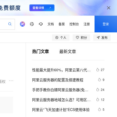
文档
备案
控制台
注册
登录
个人
积分
发布
验
作计划
器
AI 活动
专业服务
服务伙伴合作计划
开发者社区
加入我们
产品动态
服务平台百炼
阿里云 OPC 创新助力计划
热门文章
最新文章
一站式生成采购清单，支持单品或批量购买
可编辑精美 PPT 文稿
S产品伙伴计划（繁花）
峰会
CS
造的大模型服务与应用开发平台
Agency Agents：拥有专属领域专家
AI 生产力先锋
Al MaaS 服务伙伴赋能合作
域名
博文
Careers
至高可申请百万元
Qwen3.8-Max 模型上线
 轻松生成专业的 PPT
开启高性价比 AI 编程新体验
弹性可伸缩的云计算服务
先锋实践拓展 AI 生产力的边界
多领域专家智能体,一键组建 AI 虚拟交付团队
Token 补贴，五大权
计划
海大会
伙伴信用分合作计划
商标
问答
社会招聘
性能最大提升60%，阿里云第八代企
27
益加速 OPC 成功
帕鲁游戏服务器
SS
HappyHorse 打造一站式影视创作平台
飞天发布时刻
HOT
Open Search 向量检索版支
划
备案
电子书
校园招聘
业级实例ECS g8i正式上线
联机服务器，轻松开启游戏
视频创作，一键激活电商全链路生产力
稳定、安全、高性价比、高性能的云存储服务
所见，即是所愿
持视频检索 Pipeline 功能
可视化编排打通从文字构思到成片全链路闭环
更多支持
阿里云服务器的配置及搭建教程
9
版权
划
公司注册
镜像站
视频生成
语音识别与合成
 智能体与工作流应用
漫剧工坊：一站式动画创作平台
AI 实训营
应用身份服务 (IDaaS)
手把手教你白嫖阿里云服务器(免费
24
合作伙伴培训与认证
划
上云迁移
站生成，高效打造优质广告素材
全接入的云上超级电脑
通过阿里云百炼高效搭建AI应用,助力高效开发
快速生产连贯的高质量长漫剧
从基础到进阶，Agent 创客手把手教你
OpenClaw 管理能力上线
领服务器)
lScope
我要反馈
e-1.1-T2V
Qwen3-TTS-Flash
阿里云服务器地域怎么选？可用区是
12
查询合作伙伴
n Alibaba Cloud ISV 合作
代维服务
建企业门户网站
10 分钟搭建微信、支付宝小程序
MaxCompute MaxFrame 提
什么？
畅细腻的高质量视频
离线语音合成大模型，多语言方言自适应，低延迟高稳定
创新加速
阿里云“飞天加速计划”ECS使用体验
ope
登录合作伙伴管理后台
5
我要建议
站，无忧落地极速上线
以可视化方式快速构建移动和 PC 门户网站
国内短信简单易用，安全可靠，秒级触达，全球覆盖200+国家和地区。
高效部署网站，快速应用到小程序
供自动弹性内存功能