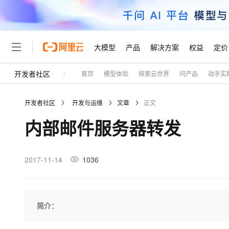
大模型
产品
解决方案
权益
定价
开发者社区
首页
模型体验
探索云世界
问产品
动手实
大模型
产品
解决方案
权益
定价
云市场
伙伴
服务
了解阿里云
精选产品
精选解决方案
普惠上云
产品定价
精选商城
成为销售伙伴
售前咨询
为什么选择阿里云
千问AI平台
开发者社区
开发与运维
文章
正文
了解云产品的定价详情
大模型服务平台百炼
睿译宝，AI翻译排版一
普惠上云 官方力荐
分销伙伴
在线服务
网站建设
什么是云计算
大
内部邮件服务器转发
大模型服务与应用平台
上传文档即自动完成翻译和
云服务器38元/年起，超
咨询伙伴
多端小程序
技术领先
云上成本管理
售后服务
轻量应用服务器
GLM-5.2：长任务时代
官方推荐返现计划
大模型
精选产品
精选解决方案
Salesforce 国际版订阅
稳定可靠
管理和优化成本
推荐新用户得奖励，单订单
销售伙伴合作计划
2017-11-14
1036
自助服务
友盟天域
安全合规
人工智能与机器学习
AI
文本生成
云数据库 RDS
Hermes Agent，打造
云工开物
无影生态合作计划
在线服务
观测云
分析师报告
自主进化，持久记忆，越用
高校专属算力普惠，学生认
计算
互联网应用开发
Qwen3.8-Max
HOT
Salesforce On Alibaba C
工单服务
Tuya 物联网平台阿里云
研究报告与白皮书
人工智能平台 PAI
快速拥有专属 OpenClaw
简介：
大模
Consulting Partner 合
大数据
容器
智能体时代全能旗舰模型
免费试用
短信专区
一站式AI开发、训练和推
蓝凌 OA
AI 大模型销售与服务生
现代化应用