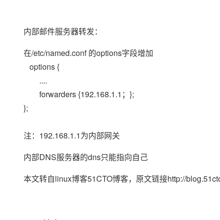
存储
天池大赛
Qwen3.7-Plus
云解析DNS
解决方案免费试用 新老
电子合同
最高领取价值200元试用
能看、能想、能动手的多模
安全
网络与CDN
AI 算法大赛
畅捷通
内部邮件服务器转发：
大数据开发治理平台 Data
AI 产品 免费试用
网络
安全
云开发大赛
Qwen3-VL-Plus
Tableau 订阅
1亿+ 大模型 tokens 和 
在/etc/named.conf 的options字段增加
可观测
入门学习赛
中间件
AI空中课堂在线直播课
options {
云防火墙
140+云产品 免费试用
上云与迁云
云原生的云上边界网络安全
产品新客免费试用，最长1
....
数据库
生态解决方案
forwarders {192.168.1.1；};
大模型服务
企业出海
大模型ACA认证体验
大数据计算
};
助力企业全员 AI 认知与能
行业生态解决方案
千问AI平台-Token Plan
政企业务
媒体服务
开发者生态解决方案
注：192.168.1.1为内部网关
企业服务与云通信
千问AI平台-模型体验
AI 开发和 AI 应用解决
内部DNS服务器的dns只能指向自己
在线体验全尺寸、多种模态
域名与网站
Happy 系列大模型
本文转自linux博客51CTO博客，原文链接http://blog.51c
终端用户计算
Serverless
开发工具