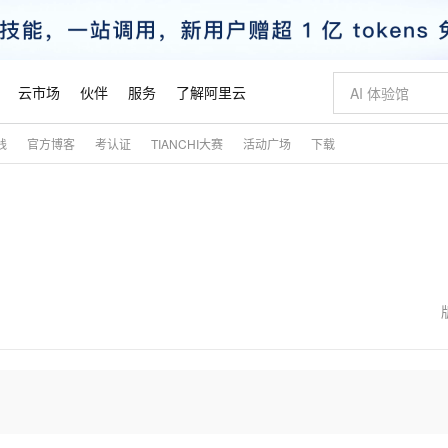
云市场
伙伴
服务
了解阿里云
践
官方博客
考认证
TIANCHI大赛
活动广场
下载
AI 特惠
数据与 API
成为产品伙伴
企业增值服务
最佳实践
价格计算器
AI 场景体
基础软件
产品伙伴合
阿里云认证
市场活动
配置报价
大模型
自助选配和估算价格
步到位
智启 AI 普惠权益
产品生态集成认证中心
企业支持计划
云上春晚
域名与网站
Qwen Audio：打造专属 AI 语音助手
千问官方 MaaS 平台，为开发者和 Agent 而生，新用户赠送 1 亿 + tokens 额度
一句话生成原生
AI Coding
阿里云Maa
2026 阿里云
云服务器 E
为企业打
数据集
Windows
大模型认证
模型
NEW
NEW
格式还原
值低价云产品抢先购
至高享 1亿+免费 tokens，加速 Al 应用落地
提供智能易用的域名与建站服务
Qwen-Audio-3.0-Realtime 端到端实时语音角色扮演
输入一句话想法,
智能编程，一键
安全可靠、
产品生态伙伴
专家技术服务
云上奥运之旅
弹性计算合作
阿里云中企出
手机三要素
宝塔 Linux
全部认证
价格优势
开源旗舰模型
即刻拥有 DeepSeek-V4-Pro
阿里云 OPC 创新助力计划
千问大模型
一键部署幻兽
AI 电商营销
对象存储 O
大模型
产品生态伙伴工作台
企业增值服务台
云栖战略参考
云存储合作计
云栖大会
身份实名认证
CentOS
训练营
推动算力普惠，释放技术红利
最高返9万
真正可用的 1M 上下文,一次完成代码全链路开发
快速构建应用程序和网站，即刻迈出上云第一步
轻松解锁专属 DeepSeek-V4-Pro
至高百万元 Token 补贴，加速一人公司成长
多元化、高性能、安全可靠的大模型服务
一键购买专属
从图文生成到
云上的中国
数据库合作计
活动全景
短信
Docker
图片和
自进化智能体
5 分钟轻松部署专属 QwenPaw
Token Plan 模型订阅计划
数字证书管理服务（原SSL证书）
高效搭建 AI
AI 广告创作
无影云电脑
企业成长
NEW
HOT
信息公告
看见新力量
云网络合作计
OCR 文字识别
JAVA
越聪明
证享300元代金券
全托管，含MySQL、PostgreSQL、SQL Server、MariaDB多引擎
Qwen3.8-Max 首发尝鲜，限时加量 10 倍，夜间低至2折
实现全站HTTPS，呈现可信的WEB访问
从聊天伙伴进化为能主动干活的本地数字员工
图文、视频一
随时随地安
魔搭 Mode
Kimi-K3
HappyHors
NEW
loud
服务实践
官网公告
金融模力时刻
Salesforce O
版
发票查验
全能环境
Claude Code + GStack 打造工程团队
千问办公，限时限量积分加倍
Qoder
低代码高效构
AI 建站
短信服务
型
NEW
作计划
Kimi 最新旗舰模型，长程编程与推理利器
让文字生成流
计划
创新中心
魔搭 ModelSc
健康状态
理服务
让AI从“聊天伙伴”进化为能干活的“数字员工”
安装技能 GStack，拥有专属 AI 工程团队
你的AI工作搭子，覆盖日常办公高频场景
面向真实软件的智能体编程平台
0 代码专业建
客户案例
天气预报查询
操作系统
态合作计划