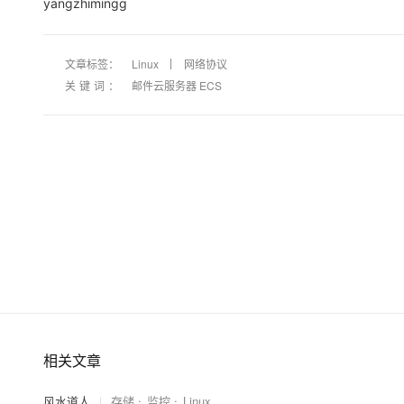
yangzhimingg
大模型解决方案
迁移与运维管理
快速部署 Dify，高效搭建 
文章标签：
Linux
网络协议
专有云
关键词：
邮件云服务器 ECS
10 分钟在聊天系统中增加
相关文章
风水道人
|
存储
监控
Linux