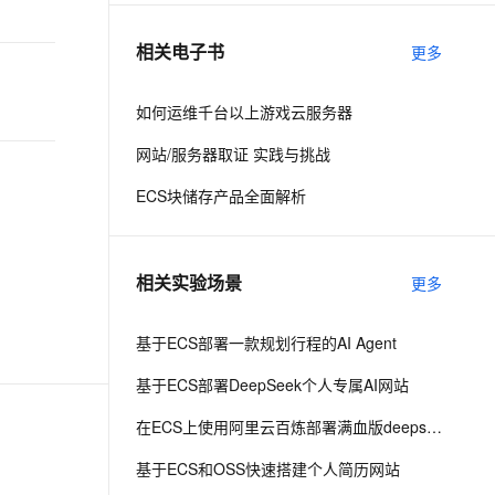
相关电子书
更多
息提取
与 AI 智能体进行实时音视频通话
从文本、图片、视频中提取结构化的属性信息
构建支持视频理解的 AI 音视频实时通话应用
如何运维千台以上游戏云服务器
t.diy 一步搞定创意建站
构建大模型应用的安全防护体系
网站/服务器取证 实践与挑战
通过自然语言交互简化开发流程,全栈开发支持
通过阿里云安全产品对 AI 应用进行安全防护
ECS块储存产品全面解析
相关实验场景
更多
基于ECS部署一款规划行程的AI Agent
基于ECS部署DeepSeek个人专属AI网站
在ECS上使用阿里云百炼部署满血版deepseek r1
基于ECS和OSS快速搭建个人简历网站