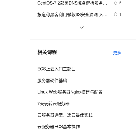
安全
CentOS-7.2部署DNS域名解析服务器
我要投诉
e-1.1-I2V
Cosyvoice-V3-Flash
5
PolarDB
上云场景组合购
Milvus 弹性伸缩功能新增节
伴
并进行相关配置测试
漫剧创作，剧本、分镜、视频高效生成
100%兼容MySQL、PostgreSQL，兼容Oracle，支持集中和分布式
覆盖90%+业务场景，专享组合折扣价
点支持范围
畅自然，细节丰富
高表现力语音合成大模型，语音克隆听感自然
VPN
报道称黑客利用微软IIS安全漏洞 入侵
1
大学服务器
ernetes 版 ACK
云聚AI 严选权益
AI 原生数据库服务发布
SSL 证书
阿里云2核4G配置服务器可选实例及
5
2V
Fun-ASR
，一键激活高效办公新体验
理容器应用的 K8s 服务
精选AI产品，从模型到应用全链提效
Agent 数据网关
收费价格参考
文戏情感细腻自然，动作戏激烈拳拳到肉，实现更强表演能力
支持中英文自由切换，具备更强的噪声鲁棒性
堡垒机
在阿里云ECS上安装流媒体服务器软
9
AI 用量加速计划
云原生数据库 PolarDB
件Ti Top Streamer
防火墙
、识别商机，让客服更高效、服务更出色。
ECS进阶训练营-DAY 5 打卡 搭建个人
新老同享，达量后返
Agentic Database 发布
2
相关课程
更多
Leanote云笔记本
主机安全
应用
ECS上云入门三部曲
千问办公
NEW
AI 应用及服务市场
的智能体编程平台
一站式AI生产力平台
服务器硬件基础
AI 应用
伶鹊
Linux Web服务器Nginx搭建与配置
企业级人与Agent协作平台，接入和调度多个数字员工
智能客服平台，对话机器人、对话分析、智能外呼
大模型
7天玩转云服务器
大模型服务平台百炼 - 全妙
自然语言处理
云服务器选型、迁云最佳实践
应用创作平台
多模态内容创作工具，已接入 DeepSeek
数据标注
云服务器ECS基本操作
机器学习