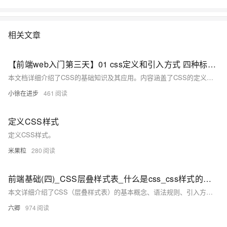
相关文章
【前端web入门第三天】01 css定义和引入方式 四种标签选择器
本文档详细介绍了CSS的基础知识及其应用。内容涵盖了CSS的定义、CSS在HTML中的引入方式，包括内部样式表、外部样式表及行内样式表的使用场景与方法。此外，还深入解析了不同种类的选择器：标签选择器、类选择器、ID选择器以及通配符选择器的功能与应用场景，并提供了实例帮助理解。最后，通过具体的新属性示例，指导如何使用这些选择器来实现基本的盒子绘制。适合初学者系统学习CSS。
小徐在进步
461
定义CSS样式
定义CSS样式。
米果粒
280
前端基础(四)_CSS层叠样式表_什么是css_css样式的引入方式_样式表的优先级_样式选择器
本文详细介绍了CSS（层叠样式表）的基本概念、语法规则、引入方式、样式表的优先级和样式选择器。文章解释了CSS的作用，展示了如何在HTML中通过行内样式、内部样式和外部样式引入CSS，讨论了不同CSS选择器的优先级和如何确定最终的样式应用。此外，还强调了使用`!important`规则时的优先级高于行内样式。
六卿
974