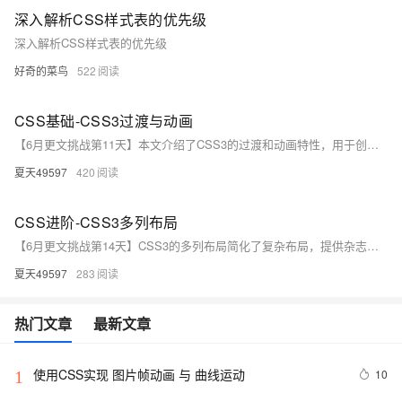
深入解析CSS样式表的优先级
深入解析CSS样式表的优先级
好奇的菜鸟
522
CSS基础-CSS3过渡与动画
【6月更文挑战第11天】本文介绍了CSS3的过渡和动画特性，用于创建平滑的视觉效果。过渡通过`transition`属性实现元素样式改变的缓动效果，常用于按钮悬停、图片切换等场景。易错点包括忘记设置初始和最终样式，以及过渡效果不明显。动画则利用`@keyframes`定义关键帧序列，适用于循环播放的图标旋转等复杂效果。动画的错误可能在于结束状态处理和无限循环的性能问题。通过代码示例和避免常见陷阱，开发者能更好地利用CSS3动画提升网页交互体验。关键在于适度使用，保持界面流畅舒适。
夏天49597
420
CSS进阶-CSS3多列布局
【6月更文挑战第14天】CSS3的多列布局简化了复杂布局，提供杂志样式排版。通过`column-*`属性如`column-count`和`column-gap`实现内容分割和列间距控制。常见问题包括内容溢出、列间距不当和兼容性问题。解决方法包括使用`word-break`和`hyphens`处理长单词，灵活设置列宽和列数，以及为旧浏览器提供回退方案。代码示例展示了一个自动平衡列高的两列布局。理解并解决这些问题将帮助开发者更好地利用CSS3多列布局。尽管有兼容性挑战，但它是现代网页设计的重要工具。
夏天49597
283
热门文章
最新文章
使用CSS实现 图片帧动画 与 曲线运动
10
1