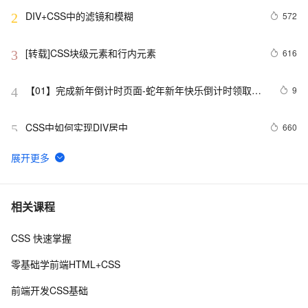
DIV+CSS中的滤镜和模糊
572
2
[转载]CSS块级元素和行内元素
616
3
【01】完成新年倒计时页面-蛇年新年快乐倒计时领取礼
9
4
物放烟花html代码优雅草科技央千澈写采用
html5+div+CSS+JavaScript-优雅草卓伊凡-做一条关于新
CSS中如何实现DIV居中
660
5
年的代码分享给你们-为了C站的分拼一下子
揭秘CSS布局神器：vw/vh、rem、%与px大PK，掌握它
6
6
们，让你的网页设计秒变高大上，面试难题迎刃而解！
CSS Content 属性妙用
355
7
相关课程
CSS 快速掌握
CSS重构：样式表性能调优
700
8
零基础学前端HTML+CSS
网页标准化:CSS代码缩写精简实例
5
9
前端开发CSS基础