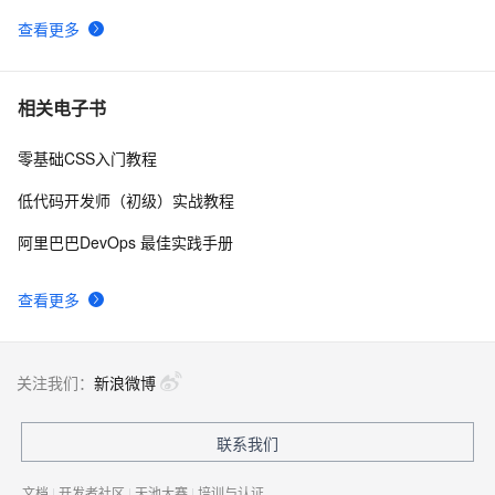
uni-app学习笔记-引入全局uni.css和flex布局（七）
4
10
查看更多
相关电子书
零基础CSS入门教程
低代码开发师（初级）实战教程
阿里巴巴DevOps 最佳实践手册
查看更多
关注我们：
新浪微博
联系我们
文档
|
开发者社区
|
天池大赛
|
培训与认证