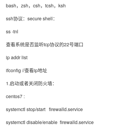
bash，zsh，csh，tcsh，ksh
ssh协议：secure shell：
ss -tnl
查看系统是否监听tcp协议的22号端口
ip addr list
ifconfig //查看ip地址
1.启动或者关闭防火墙：
centos7 :
systemctl stop/start firewalld.service
systemctl disable/enable firewalld.service