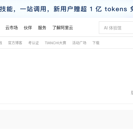
云市场
伙伴
服务
了解阿里云
践
官方博客
考认证
TIANCHI大赛
活动广场
下载
AI 特惠
数据与 API
成为产品伙伴
企业增值服务
最佳实践
价格计算器
AI 场景体
基础软件
产品伙伴合
阿里云认证
市场活动
配置报价
大模型
自助选配和估算价格
步到位
智启 AI 普惠权益
产品生态集成认证中心
企业支持计划
云上春晚
域名与网站
Qwen Audio：打造专属 AI 语音助手
千问官方 MaaS 平台，为开发者和 Agent 而生，新用户赠送 1 亿 + tokens 额度
一句话生成原生
AI Coding
阿里云Maa
2026 阿里云
云服务器 E
为企业打
数据集
Windows
大模型认证
模型
NEW
NEW
格式还原
值低价云产品抢先购
至高享 1亿+免费 tokens，加速 Al 应用落地
提供智能易用的域名与建站服务
Qwen-Audio-3.0-Realtime 端到端实时语音角色扮演
输入一句话想法,
智能编程，一键
安全可靠、
产品生态伙伴
专家技术服务
云上奥运之旅
弹性计算合作
阿里云中企出
手机三要素
宝塔 Linux
全部认证
价格优势
开源旗舰模型
即刻拥有 DeepSeek-V4-Pro
阿里云 OPC 创新助力计划
千问大模型
一键部署幻兽
AI 电商营销
对象存储 O
大模型
产品生态伙伴工作台
企业增值服务台
云栖战略参考
云存储合作计
云栖大会
身份实名认证
CentOS
训练营
推动算力普惠，释放技术红利
最高返9万
真正可用的 1M 上下文,一次完成代码全链路开发
快速构建应用程序和网站，即刻迈出上云第一步
轻松解锁专属 DeepSeek-V4-Pro
至高百万元 Token 补贴，加速一人公司成长
多元化、高性能、安全可靠的大模型服务
一键购买专属
从图文生成到
云上的中国
数据库合作计
活动全景
短信
Docker
图片和
自进化智能体
5 分钟轻松部署专属 QwenPaw
Token Plan 模型订阅计划
数字证书管理服务（原SSL证书）
高效搭建 AI
AI 广告创作
无影云电脑
企业成长
NEW
HOT
信息公告
看见新力量
云网络合作计
OCR 文字识别
JAVA
越聪明
证享300元代金券
全托管，含MySQL、PostgreSQL、SQL Server、MariaDB多引擎
Qwen3.8-Max 首发尝鲜，限时加量 10 倍，夜间低至2折
实现全站HTTPS，呈现可信的WEB访问
从聊天伙伴进化为能主动干活的本地数字员工
图文、视频一
随时随地安
魔搭 Mode
Kimi-K3
HappyHors
NEW
loud
服务实践
官网公告
金融模力时刻
Salesforce O
版
发票查验
全能环境
Claude Code + GStack 打造工程团队
千问办公，限时限量积分加倍
Qoder
低代码高效构
AI 建站
短信服务
型
NEW
作计划
Kimi 最新旗舰模型，长程编程与推理利器
让文字生成流
计划
创新中心
魔搭 ModelSc
健康状态
理服务
让AI从“聊天伙伴”进化为能干活的“数字员工”
安装技能 GStack，拥有专属 AI 工程团队
你的AI工作搭子，覆盖日常办公高频场景
面向真实软件的智能体编程平台
0 代码专业建
客户案例
天气预报查询
操作系统
态合作计划