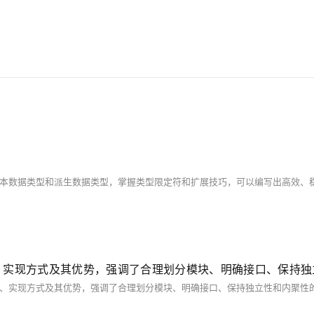
AI 应用
10分钟微调：让0.6B模型媲美235B模
多模态数据信
型
依托云原生高可用架构,实现Dify私有化部署
用1%尺寸在特定领域达到大模型90%以上效果
一个 AI 助手
超强辅助，Bol
即刻拥有 DeepSeek-R1 满血版
在企业官网、通讯软件中为客户提供 AI 客服
多种方案随心选，轻松解锁专属 DeepSeek