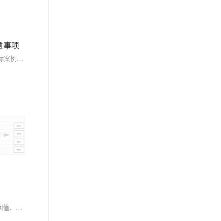
意事项
本文深入解析C语言中的预处理器指令，涵盖其基本概念、常见指令（如`#define`、`#include`、条件编译指令等）、使用技巧及注意事项，并通过实际案例分析，展示预处理器指令在代码编写与处理中的重要性和灵活性。
C语言初学者常遇错误包括语法错误、未初始化变量、数组越界、指针错误、函数声明与定义不匹配、忘记包含头文件、格式化字符串错误、忘记返回值、内存泄漏、逻辑错误、字符串未正确终止及递归无退出条件。解决方法涉及仔细检查代码、初始化变量、确保索引有效、正确使用指针与格式化字符串、包含必要头文件、使用调试工具跟踪逻辑、避免内存泄漏及确保递归有基准情况。利用调试器、编写注释及查阅资料也有助于提高编程效率。避免这些错误可使代码更稳定、高效。