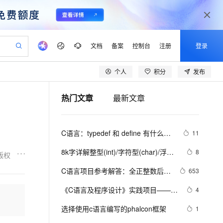
文档
备案
控制台
注册
登录
个人
积分
发布
验
作计划
器
AI 活动
专业服务
服务伙伴合作计划
开发者社区
加入我们
产品动态
服务平台百炼
阿里云 OPC 创新助力计划
热门文章
最新文章
一站式生成采购清单，支持单品或批量购买
可编辑精美 PPT 文稿
S产品伙伴计划（繁花）
峰会
CS
造的大模型服务与应用开发平台
Agency Agents：拥有专属领域专家
AI 生产力先锋
Al MaaS 服务伙伴赋能合作
域名
博文
Careers
至高可申请百万元
Qwen3.8-Max 模型上线
 轻松生成专业的 PPT
开启高性价比 AI 编程新体验
弹性可伸缩的云计算服务
先锋实践拓展 AI 生产力的边界
多领域专家智能体,一键组建 AI 虚拟交付团队
Token 补贴，五大权
计划
海大会
伙伴信用分合作计划
商标
问答
社会招聘
C语言：typedef 和 define 有什么区
11
益加速 OPC 成功
帕鲁游戏服务器
SS
HappyHorse 打造一站式影视创作平台
飞天发布时刻
HOT
Open Search 向量检索版支
划
备案
电子书
校园招聘
别
联机服务器，轻松开启游戏
视频创作，一键激活电商全链路生产力
稳定、安全、高性价比、高性能的云存储服务
所见，即是所愿
持视频检索 Pipeline 功能
可视化编排打通从文字构思到成片全链路闭环
更多支持
8k字详解整型(int)/字符型(char)/浮点
8
版权
划
公司注册
镜像站
视频生成
语音识别与合成
型(float)/有符号(signed)/无符号
 智能体与工作流应用
漫剧工坊：一站式动画创作平台
AI 实训营
应用身份服务 (IDaaS)
C语言项目参考解答：全正整数后再
653
合作伙伴培训与认证
(unsigned)数据在内存中的存储【程
划
上云迁移
站生成，高效打造优质广告素材
全接入的云上超级电脑
通过阿里云百炼高效搭建AI应用,助力高效开发
快速生产连贯的高质量长漫剧
从基础到进阶，Agent 创客手把手教你
OpenClaw 管理能力上线
计算
lScope
序员内功修炼/C语言】
我要反馈
e-1.1-T2V
Qwen3-TTS-Flash
《C语言及程序设计》实践项目——输
4
查询合作伙伴
n Alibaba Cloud ISV 合作
代维服务
建企业门户网站
10 分钟搭建微信、支付宝小程序
MaxCompute MaxFrame 提
出小星星
畅细腻的高质量视频
离线语音合成大模型，多语言方言自适应，低延迟高稳定
创新加速
选择使用c语言编写的phalcon框架
ope
登录合作伙伴管理后台
1
我要建议
站，无忧落地极速上线
以可视化方式快速构建移动和 PC 门户网站
国内短信简单易用，安全可靠，秒级触达，全球覆盖200+国家和地区。
高效部署网站，快速应用到小程序
供自动弹性内存功能