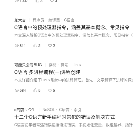
1007
3
3
龙大吉
|
程序员
编译器
C语言
C语言中的预处理器指令，涵盖其基本概念、常见指令（如`#d
811
2
2
可能只会写BUG
|
存储
算法
Linux
C语言 多进程编程(一)进程创建
584
5
5
c的前世今生
|
NoSQL
C语言
索引
十二个C语言新手编程时常犯的错误及解决方式