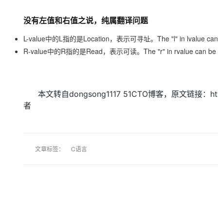
存储
天池大赛
Qwen3.7-Plus
云解析DNS
解决方案免费试用 新老
电子合同
最高领取价值200元试用
能看、能想、能动手的多模
安全
没有左值和右值之说，纯属翻译问题
网络与CDN
AI 算法大赛
畅捷通
大数据开发治理平台 Data
AI 产品 免费试用
网络
L-value中的L指的是Location，表示可寻址。The "l" in lvalue can be 
安全
云开发大赛
Qwen3-VL-Plus
Tableau 订阅
1亿+ 大模型 tokens 和 
R-value中的R指的是Read，表示可读。The "r" in rvalue can be thou
可观测
入门学习赛
中间件
AI空中课堂在线直播课
云防火墙
140+云产品 免费试用
上云与迁云
云原生的云上边界网络安全
产品新客免费试用，最长1
数据库
生态解决方案
大模型服务
本文转自dongsong1117 51CTO博客，原文链接：http:
企业出海
大模型ACA认证体验
大数据计算
者
助力企业全员 AI 认知与能
行业生态解决方案
千问AI平台-Token Plan
政企业务
媒体服务
开发者生态解决方案
企业服务与云通信
千问AI平台-模型体验
AI 开发和 AI 应用解决
文章标签：
C语言
在线体验全尺寸、多种模态
域名与网站
Happy 系列大模型
终端用户计算
Serverless
开发工具