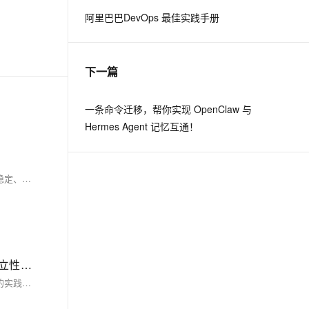
阿里巴巴DevOps 最佳实践手册
息提取
与 AI 智能体进行实时音视频通话
从文本、图片、视频中提取结构化的属性信息
构建支持视频理解的 AI 音视频实时通话应用
下一篇
t.diy 一步搞定创意建站
构建大模型应用的安全防护体系
通过自然语言交互简化开发流程,全栈开发支持
通过阿里云安全产品对 AI 应用进行安全防护
一条命令迁移，帮你实现 OpenClaw 与
Hermes Agent 记忆互通！
在C语言中，合理选择和使用数据类型是编程的关键。通过深入理解基本数据类型和派生数据类型，掌握类型限定符和扩展技巧，可以编写出高效、稳定、可维护的代码。无论是在普通应用还是嵌入式系统中，数据类型的合理使用都能显著提升程序的性能和可靠性。
C语言中的模块化编程思想，介绍了模块化编程的概念、实现方式及其优势，强调了合理划分模块、明确接口、保持独立性和内聚性的实践技巧
本文深入探讨了C语言中的模块化编程思想，介绍了模块化编程的概念、实现方式及其优势，强调了合理划分模块、明确接口、保持独立性和内聚性的实践技巧，并通过案例分析展示了其应用，展望了未来的发展趋势，旨在帮助读者提升程序质量和开发效率。