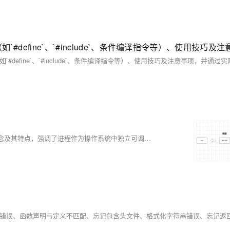
efine`、`#include`、条件编译指令等）、使用技巧及注
本文详细介绍了Linux系统中的进程管理。首先，文章解释了进程的概念及其特点，强调了进程作为操作系统中独立可调度实体的重要性。文章还深入讲解了Linux下的进程管理，包括如何获取进程ID、进程地址空间、虚拟地址与物理地址的区别，以及进程状态管理和优先级设置等内容。此外，还介绍了常用进程管理命令如`ps`、`top`、`pstree`和`kill`的使用方法。最后，文章讨论了进程的创建、退出和等待机制，并展示了如何通过`fork()`、`exec`家族函数以及`wait()`和`waitpid()`函数来管理和控制进程。此外，还介绍了守护进程的创建方法。