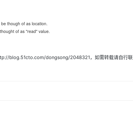
Deepseek-v4-pro
HappyHors
同享
万小智 AI 建站低至 15元/月
Qoder CN
AI 短剧/漫剧
云原生数据库 
快递物流查询
WordPress
成为服务伙
高校合作
点，立即开启云上创新
覆盖公网/内网、递归/权威、移动APP等全场景解析服务
送.CN域名，送备案服务码
基于千问大模型等，支持代码智能生成、研发智能问答
AI助力短剧
态智能体模型
旗舰 MoE 大模型，百万上下文与顶尖推理能力
图生视频，流
Ubuntu
服务生态伙伴
云工开物
企业应用
Works
Night Plan 支持 Qwen 3.8-Max
云原生大数据计算服务 MaxCompute
AI 办公
容器服务 Kub
NEW
though of as location.
GLM-5.2
Wan2.7-T
Red Hat
30+ 款产品免费体验
Data Agent 驱动的一站式 Data+AI 开发治理平台
夜间 5 折，Qwen/Meoo/TokenPlan 客户专享
面向分析的企业级SaaS模式云数据仓库
AI智能应用
提供一站式管
ght of as "read" value.
科研合作
视觉 Coding、空间感知、多模态思考等全面升级
1M上下文，专为长程任务能力而生
ERP
堂（旗舰版）
SUSE
智能客服
CRM
防护产品
2个月
自动承接线索
建站小程序
OA 办公系统
AI 应用构建
大模型原生
//blog.51cto.com/dongsong/2048321，如需转载请自
力提升
财税管理
模板建站
Qoder
大模型服务平台百炼-应用模版
HOT
NEW
面向真实软件
个人版上线、团队版降价；千问3.8-Max首发发尝鲜
丰富多元化的应用模版和解决方案
400电话
定制建站
万有无界
大模型服务平台百炼-智能体
方案
广告营销
模板小程序
的模型效果
灵活可视化地构建企业级 Agent
定制小程序
秒悟
人工智能平台 PAI
APP 开发
云端极速 AI 
新一代 AI 视频生成模型，深度适配广告营销等场景
AI Native 的算法工程平台，一站式完成建模、训练、推理服务部署
建站系统