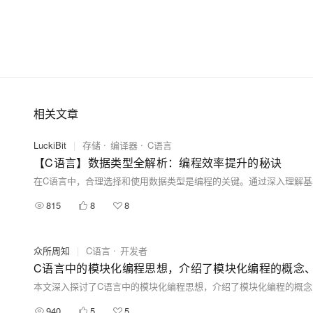
大模型解决方案
迁移与运维管理
快速部署 Dify，高效搭建 
专有云
10 分钟在聊天系统中增加
相关文章
LuckiBit
|
存储
编译器
C语言
【C语言】数据类型全解析：编程效率提升的秘诀
815
8
8
众所周知
|
C语言
开发者
940
5
5