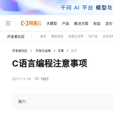
大模型
产品
解决方案
权益
定价
开发者社区
首页
模型体验
探索云世界
问产品
动手实
大模型
产品
解决方案
权益
定价
云市场
伙伴
服务
了解阿里云
精选产品
精选解决方案
普惠上云
产品定价
精选商城
成为销售伙伴
售前咨询
为什么选择阿里云
千问AI平台
开发者社区
开发与运维
文章
正文
了解云产品的定价详情
大模型服务平台百炼
睿译宝，AI翻译排版一
普惠上云 官方力荐
分销伙伴
在线服务
网站建设
什么是云计算
大
C语言编程注意事项
大模型服务与应用平台
上传文档即自动完成翻译和
云服务器38元/年起，超
咨询伙伴
多端小程序
技术领先
云上成本管理
售后服务
轻量应用服务器
GLM-5.2：长任务时代
官方推荐返现计划
大模型
精选产品
精选解决方案
Salesforce 国际版订阅
稳定可靠
管理和优化成本
推荐新用户得奖励，单订单
销售伙伴合作计划
2017-11-10
1027
自助服务
友盟天域
安全合规
人工智能与机器学习
AI
文本生成
云数据库 RDS
Hermes Agent，打造
云工开物
无影生态合作计划
在线服务
观测云
分析师报告
自主进化，持久记忆，越用
高校专属算力普惠，学生认
计算
互联网应用开发
Qwen3.8-Max
HOT
Salesforce On Alibaba C
工单服务
Tuya 物联网平台阿里云
研究报告与白皮书
人工智能平台 PAI
快速拥有专属 OpenClaw
简介：
大模
Consulting Partner 合
大数据
容器
智能体时代全能旗舰模型
免费试用
短信专区
一站式AI开发、训练和推
蓝凌 OA
AI 大模型销售与服务生
现代化应用