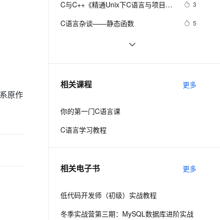
安全
C与C++《精通Unix下C语言与项目实
我要投诉
e-1.1-I2V
Cosyvoice-V3-Flash
3
PolarDB
上云场景组合购
Milvus 弹性伸缩功能新增节
伴
践》读书笔记（8）
漫剧创作，剧本、分镜、视频高效生成
100%兼容MySQL、PostgreSQL，兼容Oracle，支持集中和分布式
覆盖90%+业务场景，专享组合折扣价
点支持范围
畅自然，细节丰富
高表现力语音合成大模型，语音克隆听感自然
VPN
C语言杂谈——静态函数
5
ernetes 版 ACK
云聚AI 严选权益
AI 原生数据库服务发布
SSL 证书
C语言例题5：
685
2V
Fun-ASR
，一键激活高效办公新体验
理容器应用的 K8s 服务
精选AI产品，从模型到应用全链提效
Agent 数据网关
文戏情感细腻自然，动作戏激烈拳拳到肉，实现更强表演能力
支持中英文自由切换，具备更强的噪声鲁棒性
堡垒机
【C语言程序设计——函数】分数数
11
AI 用量加速计划
云原生数据库 PolarDB
列求和1（头歌实践教学平台习题）
防火墙
、识别商机，让客服更高效、服务更出色。
【C语言基础篇】scanf（）函数详解
新老同享，达量后返
Agentic Database 发布
7
相关课程
【合集】
更多
主机安全
应用
行联系原作
你的第一门C语言课
千问办公
NEW
AI 应用及服务市场
的智能体编程平台
一站式AI生产力平台
C语言学习教程
AI 应用
伶鹊
企业级人与Agent协作平台，接入和调度多个数字员工
智能客服平台，对话机器人、对话分析、智能外呼
大模型
相关电子书
更多
大模型服务平台百炼 - 全妙
自然语言处理
应用创作平台
多模态内容创作工具，已接入 DeepSeek
低代码开发师（初级）实战教程
数据标注
机器学习
冬季实战营第三期：MySQL数据库进阶实战