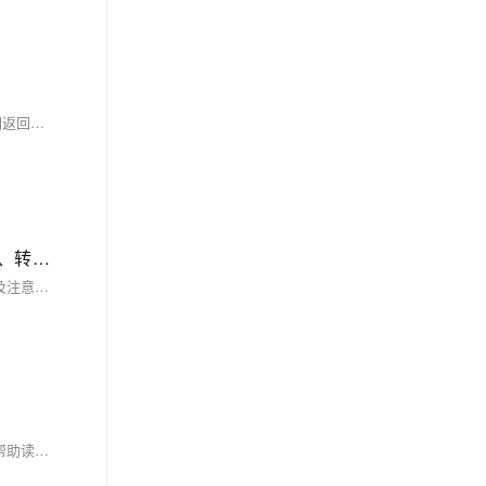
C语言编程中，错误处理至关重要，能提升程序的健壮性和可靠性。本文探讨了C语言中的错误类型（如语法错误、运行时错误）、基本处理方法（如返回值、全局变量、自定义异常处理）、常见策略（如检查返回值、设置标志位、记录错误信息）及错误处理函数（如perror、strerror）。强调了不忽略错误、保持处理一致性及避免过度处理的重要性，并通过文件操作和网络编程实例展示了错误处理的应用。
C语言中常见的字符串处理技巧，包括字符串的定义、初始化、输入输出、长度计算、比较、查找与替换、拼接、截取、转换、遍历及注意事项
本文深入探讨了C语言中常见的字符串处理技巧，包括字符串的定义、初始化、输入输出、长度计算、比较、查找与替换、拼接、截取、转换、遍历及注意事项，并通过案例分析展示了实际应用，旨在帮助读者提高编程效率和代码质量。
本文深入讲解了C语言中的文件操作技巧，涵盖文件的打开与关闭、读取与写入、文件指针移动及注意事项，通过实例演示了文件操作的基本流程，帮助读者掌握这一重要技能，提升程序开发能力。