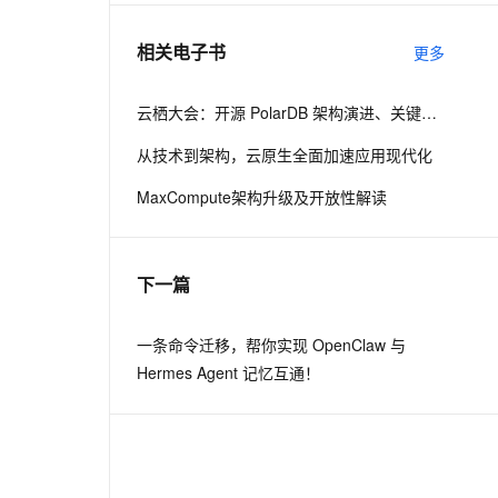
相关电子书
更多
息提取
与 AI 智能体进行实时音视频通话
从文本、图片、视频中提取结构化的属性信息
构建支持视频理解的 AI 音视频实时通话应用
云栖大会：开源 PolarDB 架构演进、关键技术与社区建设
t.diy 一步搞定创意建站
构建大模型应用的安全防护体系
从技术到架构，云原生全面加速应用现代化
通过自然语言交互简化开发流程,全栈开发支持
通过阿里云安全产品对 AI 应用进行安全防护
MaxCompute架构升级及开放性解读
下一篇
一条命令迁移，帮你实现 OpenClaw 与
Hermes Agent 记忆互通！