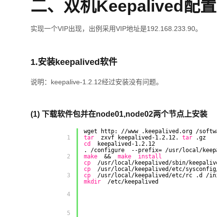
二、双机Keepalived配置
实现一个VIP出现，出例采用VIP地址是192.168.233.90。
1.安装keepalived软件
说明：keepalive-1.2.12经过安装没有问题。
(1) 下载软件包并在node01,node02两个节点上安装
wget http:
//www
.keepalived.org
/softw
         1 

tar
zxvf keepalived-1.2.12.
tar
.gz
cd
keepalived-1.2.12
.
/configure
--prefix=
/usr/local/keep
         2 

make
&&
make
install
cp
/usr/local/keepalived/sbin/keepaliv
cp
/usr/local/keepalived/etc/sysconfig
         3 

cp
/usr/local/keepalived/etc/rc
.d
/in
mkdir
/etc/keepalived
         4 

         5 
