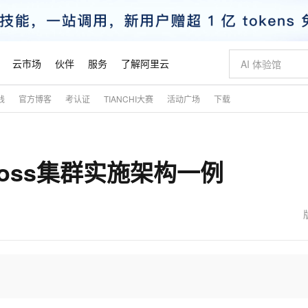
云市场
伙伴
服务
了解阿里云
践
官方博客
考认证
TIANCHI大赛
活动广场
下载
AI 特惠
数据与 API
成为产品伙伴
企业增值服务
最佳实践
价格计算器
AI 场景体
基础软件
产品伙伴合
阿里云认证
市场活动
配置报价
大模型
自助选配和估算价格
新方式
睿译宝，AI翻译排版一步到位
智启 AI 普惠权益
产品生态集成认证中心
企业支持计划
云上春晚
域名与网站
千问官方 MaaS 平台，为开发者和 Agent 而生，新用户赠送 1 亿 + tokens 额度
Qwen Aud
AI Coding
阿里云Maa
2026 阿里云
云服务器 E
为企业打
数据集
Windows
大模型认证
模型
NEW
NEW
d+Jboss集群实施架构一例
交付可用成果
值低价云产品抢先购
上传文档即自动完成翻译和格式还原
至高享 1亿+免费 tokens，加速 Al 应用落地
提供智能易用的域名与建站服务
智能编程，一键
安全可靠、
产品生态伙伴
专家技术服务
云上奥运之旅
弹性计算合作
阿里云中企出
手机三要素
宝塔 Linux
全部认证
价格优势
有专属领域专家
GLM-5.2：长任务时代开源旗舰模型
阿里云 OPC 创新助力计划
千问大模型
即刻拥有 DeepS
AI 电商营销
对象存储 O
大模型
产品生态伙伴工作台
企业增值服务台
云栖战略参考
云存储合作计
云栖大会
身份实名认证
CentOS
训练营
推动算力普惠，释放技术红利
最高返9万
多领域专家智能体,一键组建 AI 虚拟交付团队
快速构建应用程序和网站，即刻迈出上云第一步
至高百万元 Token 补贴，加速一人公司成长
多元化、高性能、安全可靠的大模型服务
真正可用的 1M 上下文,一次完成代码全链路开发
轻松解锁专属 Dee
从图文生成到
云上的中国
数据库合作计
活动全景
短信
Docker
图片和
站式影视创作平台
Hermes Agent，打造自进化智能体
Token Plan 模型订阅计划
数字证书管理服务（原SSL证书）
5 分钟轻松部署
AI 广告创作
无影云电脑
企业成长
NEW
信息公告
看见新力量
云网络合作计
OCR 文字识别
JAVA
证享300元代金券
可视化编排打通从文字构思到成片全链路闭环
全托管，含MySQL、PostgreSQL、SQL Server、MariaDB多引擎
自主进化，持久记忆，越用越聪明
Qwen3.8-Max 首发尝鲜，限时加量 10 倍，夜间低至2折
实现全站HTTPS，呈现可信的WEB访问
图文、视频一
随时随地安
魔搭 Mode
Kimi-K3
HappyHors
NEW
loud
服务实践
官网公告
金融模力时刻
Salesforce O
版
发票查验
全能环境
Claude Code + GStack 打造工程团队
千问办公，限时限量积分加倍
Qoder
低代码高效构
AI 建站
短信服务
型
NEW
作计划
Kimi 最新旗舰模型，长程编程与推理利器
让文字生成流
计划
创新中心
魔搭 ModelSc
健康状态
理服务
让AI从“聊天伙伴”进化为能干活的“数字员工”
安装技能 GStack，拥有专属 AI 工程团队
你的AI工作搭子，覆盖日常办公高频场景
面向真实软件的智能体编程平台
0 代码专业建
客户案例
天气预报查询
操作系统
态合作计划