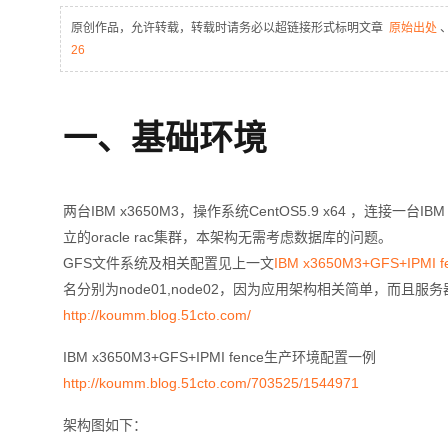
存储
天池大赛
Qwen3.7-Plus
云解析DNS
解决方案免费试用 新老
电子合同
原创作品，允许转载，转载时请务必以超链接形式标明文章
原始出处
最高领取价值200元试用
能看、能想、能动手的多模
安全
网络与CDN
AI 算法大赛
26
畅捷通
大数据开发治理平台 Data
AI 产品 免费试用
网络
安全
云开发大赛
Qwen3-VL-Plus
Tableau 订阅
1亿+ 大模型 tokens 和 
可观测
入门学习赛
中间件
AI空中课堂在线直播课
一、基础环境
云防火墙
140+云产品 免费试用
上云与迁云
云原生的云上边界网络安全
产品新客免费试用，最长1
数据库
生态解决方案
大模型服务
企业出海
大模型ACA认证体验
大数据计算
两台IBM x3650M3，操作系统CentOS5.9 x64 ，连接
助力企业全员 AI 认知与能
行业生态解决方案
千问AI平台-Token Plan
政企业务
立的oracle rac集群，本架构无需考虑数据库的问题。
媒体服务
开发者生态解决方案
GFS文件系统及相关配置见上一文
IBM x3650M3+GFS+IP
企业服务与云通信
名分别为node01,node02，因为应用架构相关简单，而
千问AI平台-模型体验
AI 开发和 AI 应用解决
http://koumm.blog.51cto.com/
在线体验全尺寸、多种模态
域名与网站
IBM x3650M3+GFS+IPMI fence生产环境配置一例
Happy 系列大模型
终端用户计算
http://koumm.blog.51cto.com/703525/1544971
Serverless
架构图如下：
开发工具