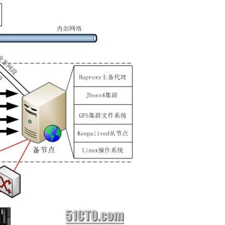
AI 应用
10分钟微调：让0.6B模型媲美235B模
多模态数据信
型
依托云原生高可用架构,实现Dify私有化部署
用1%尺寸在特定领域达到大模型90%以上效果
一个 AI 助手
超强辅助，Bol
即刻拥有 DeepSeek-R1 满血版
在企业官网、通讯软件中为客户提供 AI 客服
多种方案随心选，轻松解锁专属 DeepSeek