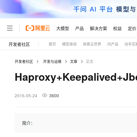
大模型
产品
解决方案
权益
定价
开发者社区
首页
模型体验
探索云世界
问产品
动手实
大模型
产品
解决方案
权益
定价
云市场
伙伴
服务
了解阿里云
精选产品
精选解决方案
普惠上云
产品定价
精选商城
成为销售伙伴
售前咨询
为什么选择阿里云
千问AI平台
开发者社区
开发与运维
文章
正文
了解云产品的定价详情
大模型服务平台百炼
千问办公，解锁你的工作
普惠上云 官方力荐
分销伙伴
在线服务
网站建设
什么是云计算
大
Haproxy+Keepalive
大模型服务与应用平台
企业级Agent产品，直接
云服务器38元/年起，超
咨询伙伴
多端小程序
技术领先
云上成本管理
售后服务
轻量应用服务器
Agency Agents：拥
官方推荐返现计划
大模型
精选产品
精选解决方案
Salesforce 国际版订阅
稳定可靠
管理和优化成本
推荐新用户得奖励，单订单
销售伙伴合作计划
2016-05-24
3600
自助服务
友盟天域
安全合规
人工智能与机器学习
AI
文本生成
云数据库 RDS
HappyHorse 打造一
云工开物
无影生态合作计划
在线服务
观测云
分析师报告
高校专属算力普惠，学生认
计算
互联网应用开发
Qwen3.8-Max
HOT
Salesforce On Alibaba C
工单服务
Tuya 物联网平台阿里云
研究报告与白皮书
人工智能平台 PAI
快速拥有专属 OpenClaw
简介：
大模
Consulting Partner 合
大数据
容器
智能体时代全能旗舰模型
免费试用
短信专区
一站式AI开发、训练和推
蓝凌 OA
AI 大模型销售与服务生
现代化应用