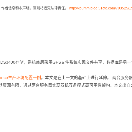
Deepseek-v4-pro
HappyHors
同享
万小智 AI 建站低至 15元/月
Qoder CN
AI 短剧/漫剧
云原生数据库 
快递物流查询
WordPress
成为服务伙
高校合作
、作者信息和本声明。否则将追究法律责任。
http://koumm.blog.51cto.com/703525/
点，立即开启云上创新
覆盖公网/内网、递归/权威、移动APP等全场景解析服务
送.CN域名，送备案服务码
基于千问大模型等，支持代码智能生成、研发智能问答
AI助力短剧
态智能体模型
旗舰 MoE 大模型，百万上下文与顶尖推理能力
图生视频，流
Ubuntu
服务生态伙伴
云工开物
企业应用
Works
Night Plan 支持 Qwen 3.8-Max
云原生大数据计算服务 MaxCompute
AI 办公
容器服务 Kub
NEW
GLM-5.2
Wan2.7-T
Red Hat
30+ 款产品免费体验
Data Agent 驱动的一站式 Data+AI 开发治理平台
夜间 5 折，Qwen/Meoo/TokenPlan 客户专享
面向分析的企业级SaaS模式云数据仓库
AI智能应用
提供一站式管
科研合作
视觉 Coding、空间感知、多模态思考等全面升级
1M上下文，专为长程任务能力而生
ERP
堂（旗舰版）
SUSE
智能客服
CRM
防护产品
2个月
自动承接线索
建站小程序
OA 办公系统
AI 应用构建
大模型原生
一台IBM DS3400存储，系统底层采用GFS文件系统实现文件共享，数据库是另
力提升
财税管理
模板建站
Qoder
大模型服务平台百炼-应用模版
HOT
NEW
面向真实软件
个人版上线、团队版降价；千问3.8-Max首发发尝鲜
丰富多元化的应用模版和解决方案
400电话
定制建站
MI fence生产环境配置一例
。本文是在上一文的基础上进行延伸。 两台服务
且服务器资源有限，通过两台服务器实现双机互备模式高可用性架构。本文出自
万有无界
大模型服务平台百炼-智能体
方案
广告营销
模板小程序
的模型效果
灵活可视化地构建企业级 Agent
定制小程序
秒悟
人工智能平台 PAI
APP 开发
云端极速 AI 
新一代 AI 视频生成模型，深度适配广告营销等场景
AI Native 的算法工程平台，一站式完成建模、训练、推理服务部署
建站系统