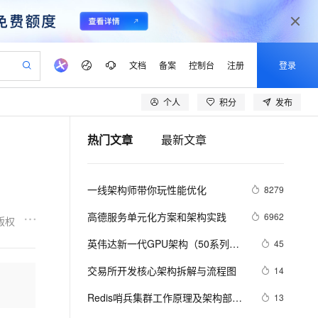
文档
备案
控制台
注册
登录
个人
积分
发布
验
作计划
器
AI 活动
专业服务
服务伙伴合作计划
开发者社区
加入我们
产品动态
服务平台百炼
阿里云 OPC 创新助力计划
热门文章
最新文章
一站式生成采购清单，支持单品或批量购买
io：打造专属 AI 语音助手
S产品伙伴计划（繁花）
峰会
CS
造的大模型服务与应用开发平台
一句话生成原生可编辑精美 PPT 文稿
AI 生产力先锋
Al MaaS 服务伙伴赋能合作
域名
博文
Careers
至高可申请百万元
Qwen3.8-Max 模型上线
开启高性价比 AI 编程新体验
弹性可伸缩的云计算服务
Qwen-Audio-3.0-Realtime 端到端实时语音角色扮演
输入一句话想法, 轻松生成专业的 PPT
先锋实践拓展 AI 生产力的边界
Token 补贴，五大权
计划
海大会
伙伴信用分合作计划
商标
问答
社会招聘
一线架构师带你玩性能优化
8279
益加速 OPC 成功
eek-V4-Pro
SS
一键部署幻兽帕鲁游戏服务器
飞天发布时刻
HOT
Open Search 向量检索版支
划
备案
电子书
校园招聘
pSeek-V4-Pro
视频创作，一键激活电商全链路生产力
稳定、安全、高性价比、高性能的云存储服务
一键购买专属联机服务器，轻松开启游戏
所见，即是所愿
持视频检索 Pipeline 功能
更多支持
高德服务单元化方案和架构实践
6962
版权
划
公司注册
镜像站
视频生成
语音识别与合成
专属 QwenPaw
漫剧工坊：一站式动画创作平台
AI 实训营
HOT
应用身份服务 (IDaaS)
英伟达新一代GPU架构（50系列显
45
合作伙伴培训与认证
划
上云迁移
站生成，高效打造优质广告素材
全接入的云上超级电脑
从聊天伙伴进化为能主动干活的本地数字员工
快速生产连贯的高质量长漫剧
从基础到进阶，Agent 创客手把手教你
OpenClaw 管理能力上线
卡）PyTorch兼容性解决方案
lScope
我要反馈
e-1.1-T2V
Qwen3-TTS-Flash
交易所开发核心架构拆解与流程图
14
查询合作伙伴
n Alibaba Cloud ISV 合作
代维服务
建企业门户网站
10 分钟搭建微信、支付宝小程序
MaxCompute MaxFrame 提
畅细腻的高质量视频
离线语音合成大模型，多语言方言自适应，低延迟高稳定
创新加速
Redis哨兵集群工作原理及架构部署
ope
登录合作伙伴管理后台
13
我要建议
站，无忧落地极速上线
以可视化方式快速构建移动和 PC 门户网站
国内短信简单易用，安全可靠，秒级触达，全球覆盖200+国家和地区。
高效部署网站，快速应用到小程序
供自动弹性内存功能
（八）