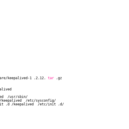
are/keepalived-1
.2.12.
tar
.gz
alived
ed
/usr/sbin/
/keepalived
/etc/sysconfig/
it
.d
/keepalived
/etc/init
.d/