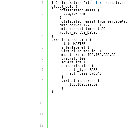
         1 

! Configuration File
for
keepalived
global_defs {
notification_email {
         2 

xxx@126.com
}
notification_email_from service@ab
         3 

smtp_server 127.0.0.1
smtp_connect_timeout 30
router_id LVS_DEVEL
         4 

}
vrrp_instance VI_1 {
state MASTER
         5 

interface eth1
virtual_router_id 51
mcast_src_ip 192.168.233.83
         6 

priority 100
advert_int 1
authentication {
         7 

auth_type PASS
auth_pass 876543
}
         8 

virtual_ipaddress {
192.168.233.90
}
         9 

}
         10 

         11 

         12 
