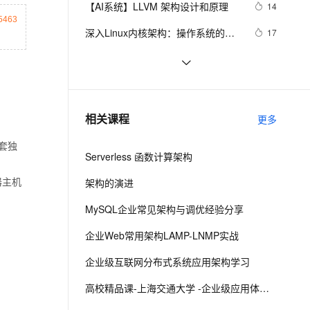
安全
【AI系统】LLVM 架构设计和原理
我要投诉
e-1.1-I2V
Cosyvoice-V3-Flash
14
PolarDB
上云场景组合购
Milvus 弹性伸缩功能新增节
伴
15463
漫剧创作，剧本、分镜、视频高效生成
100%兼容MySQL、PostgreSQL，兼容Oracle，支持集中和分布式
覆盖90%+业务场景，专享组合折扣价
点支持范围
畅自然，细节丰富
高表现力语音合成大模型，语音克隆听感自然
VPN
深入Linux内核架构：操作系统的核
17
心奥秘
ernetes 版 ACK
云聚AI 严选权益
AI 原生数据库服务发布
SSL 证书
Flutter Provider状态管理---MVVM架
6
2V
Fun-ASR
，一键激活高效办公新体验
理容器应用的 K8s 服务
精选AI产品，从模型到应用全链提效
Agent 数据网关
构实战
文戏情感细腻自然，动作戏激烈拳拳到肉，实现更强表演能力
支持中英文自由切换，具备更强的噪声鲁棒性
堡垒机
基于 Serverless 架构的 CI/CD 框架：
3
AI 用量加速计划
云原生数据库 PolarDB
Serverless-cd
防火墙
、识别商机，让客服更高效、服务更出色。
基于 Serverless 架构的头像漫画风处
新老同享，达量后返
Agentic Database 发布
5
相关课程
更多
理小程序
主机安全
应用
一套独
Serverless 函数计算架构
千问办公
NEW
AI 应用及服务市场
的智能体编程平台
一站式AI生产力平台
架构的演进
器主机
AI 应用
：
伶鹊
MySQL企业常见架构与调优经验分享
企业级人与Agent协作平台，接入和调度多个数字员工
智能客服平台，对话机器人、对话分析、智能外呼
大模型
企业Web常用架构LAMP-LNMP实战
大模型服务平台百炼 - 全妙
自然语言处理
企业级互联网分布式系统应用架构学习
应用创作平台
多模态内容创作工具，已接入 DeepSeek
数据标注
高校精品课-上海交通大学 -企业级应用体系架构
机器学习