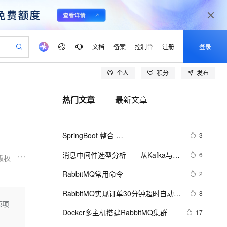
文档
备案
控制台
注册
登录
个人
积分
发布
验
作计划
器
AI 活动
专业服务
服务伙伴合作计划
开发者社区
加入我们
产品动态
服务平台百炼
阿里云 OPC 创新助力计划
热门文章
最新文章
一站式生成采购清单，支持单品或批量购买
可编辑精美 PPT 文稿
S产品伙伴计划（繁花）
峰会
CS
造的大模型服务与应用开发平台
Agency Agents：拥有专属领域专家
AI 生产力先锋
Al MaaS 服务伙伴赋能合作
域名
博文
Careers
至高可申请百万元
Qwen3.8-Max 模型上线
 轻松生成专业的 PPT
开启高性价比 AI 编程新体验
弹性可伸缩的云计算服务
先锋实践拓展 AI 生产力的边界
多领域专家智能体,一键组建 AI 虚拟交付团队
Token 补贴，五大权
计划
海大会
伙伴信用分合作计划
商标
问答
社会招聘
SpringBoot 整合 
3
益加速 OPC 成功
帕鲁游戏服务器
SS
HappyHorse 打造一站式影视创作平台
飞天发布时刻
HOT
Open Search 向量检索版支
划
备案
电子书
校园招聘
AMQP（RabbitMQ）
联机服务器，轻松开启游戏
视频创作，一键激活电商全链路生产力
稳定、安全、高性价比、高性能的云存储服务
所见，即是所愿
持视频检索 Pipeline 功能
可视化编排打通从文字构思到成片全链路闭环
更多支持
消息中间件选型分析——从Kafka与
6
版权
划
公司注册
镜像站
视频生成
语音识别与合成
RabbitMQ的对比来看全局
 智能体与工作流应用
漫剧工坊：一站式动画创作平台
AI 实训营
应用身份服务 (IDaaS)
RabbitMQ常用命令
2
合作伙伴培训与认证
划
上云迁移
站生成，高效打造优质广告素材
全接入的云上超级电脑
通过阿里云百炼高效搭建AI应用,助力高效开发
快速生产连贯的高质量长漫剧
从基础到进阶，Agent 创客手把手教你
OpenClaw 管理能力上线
lScope
我要反馈
e-1.1-T2V
Qwen3-TTS-Flash
RabbitMQ实现订单30分钟超时自动关
8
查询合作伙伴
n Alibaba Cloud ISV 合作
代维服务
建企业门户网站
10 分钟搭建微信、支付宝小程序
源项
MaxCompute MaxFrame 提
闭
畅细腻的高质量视频
离线语音合成大模型，多语言方言自适应，低延迟高稳定
创新加速
Docker多主机搭建RabbitMQ集群
ope
登录合作伙伴管理后台
17
我要建议
站，无忧落地极速上线
以可视化方式快速构建移动和 PC 门户网站
国内短信简单易用，安全可靠，秒级触达，全球覆盖200+国家和地区。
高效部署网站，快速应用到小程序
供自动弹性内存功能