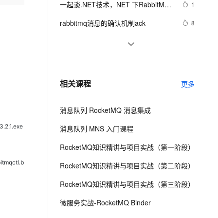
安全
一起谈.NET技术，NET 下RabbitMQ
我要投诉
e-1.1-I2V
Cosyvoice-V3-Flash
1
PolarDB
上云场景组合购
Milvus 弹性伸缩功能新增节
伴
实践 [实战篇]
漫剧创作，剧本、分镜、视频高效生成
100%兼容MySQL、PostgreSQL，兼容Oracle，支持集中和分布式
覆盖90%+业务场景，专享组合折扣价
点支持范围
畅自然，细节丰富
高表现力语音合成大模型，语音克隆听感自然
VPN
rabbitmq消息的确认机制ack
8
ernetes 版 ACK
云聚AI 严选权益
AI 原生数据库服务发布
SSL 证书
springcloud：springboot整合
11
2V
Fun-ASR
，一键激活高效办公新体验
理容器应用的 K8s 服务
精选AI产品，从模型到应用全链提效
Agent 数据网关
RabbitMQ｜RabbitMQ保证消息可靠
文戏情感细腻自然，动作戏激烈拳拳到肉，实现更强表演能力
支持中英文自由切换，具备更强的噪声鲁棒性
堡垒机
RabbitMQ：什么是消息队列MQ？为
10
性（三）
AI 用量加速计划
云原生数据库 PolarDB
什么使用消息队列MQ？入门MQ先
防火墙
、识别商机，让客服更高效、服务更出色。
RabbitMQ的工作模式
新老同享，达量后返
Agentic Database 发布
2
相关课程
学哪种？（一）
更多
主机安全
应用
消息队列 RocketMQ 消息集成
千问办公
NEW
AI 应用及服务市场
的智能体编程平台
一站式AI生产力平台
2.1.exe
消息队列 MNS 入门课程
AI 应用
伶鹊
RocketMQ知识精讲与项目实战（第一阶段）
企业级人与Agent协作平台，接入和调度多个数字员工
智能客服平台，对话机器人、对话分析、智能外呼
大模型
mqctl.b
RocketMQ知识精讲与项目实战（第二阶段）
大模型服务平台百炼 - 全妙
自然语言处理
RocketMQ知识精讲与项目实战（第三阶段）
应用创作平台
多模态内容创作工具，已接入 DeepSeek
数据标注
微服务实战-RocketMQ Binder
机器学习