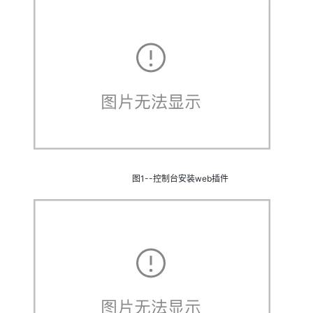
大模型解决方案
迁移与运维管理
快速部署 Dify，高效搭建 
专有云
10 分钟在聊天系统中增加
图1--控制台安装web插件