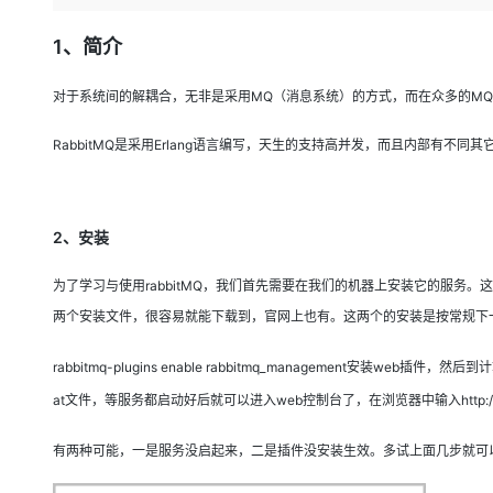
存储
天池大赛
Qwen3.7-Plus
云解析DNS
解决方案免费试用 新老
电子合同
最高领取价值200元试用
能看、能想、能动手的多模
安全
网络与CDN
1、简介
AI 算法大赛
畅捷通
大数据开发治理平台 Data
AI 产品 免费试用
网络
安全
云开发大赛
Qwen3-VL-Plus
对于系统间的解耦合，无非是采用MQ（
消息系统
）的方式，而在众多的MQ
Tableau 订阅
1亿+ 大模型 tokens 和 
可观测
入门学习赛
中间件
AI空中课堂在线直播课
RabbitMQ是采用Erlang语言编写，天生的支持高并发，而且内部有不同
云防火墙
140+云产品 免费试用
上云与迁云
云原生的云上边界网络安全
产品新客免费试用，最长1
数据库
生态解决方案
大模型服务
企业出海
大模型ACA认证体验
大数据计算
2、安装
助力企业全员 AI 认知与能
行业生态解决方案
千问AI平台-Token Plan
政企业务
媒体服务
为了学习与使用rabbitMQ，我们首先需要在我们的机器上安装它的服务。这里
开发者生态解决方案
企业服务与云通信
两个安装文件，很容易就能下载到，官网上也有。这两个的安装是按常规下一步直
千问AI平台-模型体验
AI 开发和 AI 应用解决
在线体验全尺寸、多种模态
域名与网站
rabbitmq-plugins enable rabbitmq_management安装web插件
Happy 系列大模型
at文件，等服务都启动好后就可以进入web控制台了，在浏览器中输入http://1
终端用户计算
Serverless
有两种可能，一是服务没启起来，二是插件没安装生效。多试上面几步就可
开发工具