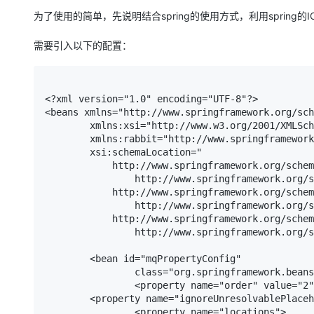
为了使用的简单，先说明结合spring的使用方式，利用spring的I
需要引入以下的配置：
<?xml version="1.0" encoding="UTF-8"?>

<beans xmlns="http://www.springframework.org/sch
	xmlns:xsi="http://www.w3.org/2001/XMLSchema-instance" xmlns:context="http://www.springframework.org/schema/context"

	xmlns:rabbit="http://www.springframework.org/schema/rabbit"

	xsi:schemaLocation="

            http://www.springframework.org/schem
                http://www.springframework.org/s
            http://www.springframework.org/schem
                http://www.springframework.org/s
            http://www.springframework.org/schem
                http://www.springframework.org/s
 	<bean id="mqPropertyConfig"

		class="org.springframework.beans.factory.config.PropertyPlaceholderConfigurer">

		<property name="order" value="2" />

        <property name="ignoreUnresolvablePlacehol
		<property name="locations">
