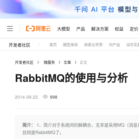
大模型
产品
解决方案
权益
定价
开发者社区
首页
模型体验
探索云世界
问产品
动手实
大模型
产品
解决方案
权益
定价
云市场
伙伴
服务
了解阿里云
精选产品
精选解决方案
普惠上云
产品定价
精选商城
成为销售伙伴
售前咨询
为什么选择阿里云
千问AI平台
开发者社区
微服务
文章
正文
了解云产品的定价详情
大模型服务平台百炼
睿译宝，AI翻译排版一
普惠上云 官方力荐
分销伙伴
在线服务
网站建设
什么是云计算
大
RabbitMQ的使用与分析
大模型服务与应用平台
上传文档即自动完成翻译和
云服务器38元/年起，超
咨询伙伴
多端小程序
技术领先
云上成本管理
售后服务
轻量应用服务器
GLM-5.2：长任务时代
官方推荐返现计划
大模型
精选产品
精选解决方案
Salesforce 国际版订阅
稳定可靠
管理和优化成本
推荐新用户得奖励，单订单
销售伙伴合作计划
2014-09-22
998
自助服务
友盟天域
安全合规
人工智能与机器学习
AI
文本生成
云数据库 RDS
Hermes Agent，打造
云工开物
无影生态合作计划
在线服务
观测云
分析师报告
自主进化，持久记忆，越用
高校专属算力普惠，学生认
计算
互联网应用开发
Qwen3.8-Max
HOT
Salesforce On Alibaba C
工单服务
Tuya 物联网平台阿里云
研究报告与白皮书
人工智能平台 PAI
快速拥有专属 OpenClaw
简介：
1、简介对于系统间的解耦合，无非是采用MQ（消息
大模
Consulting Partner 合
大数据
容器
智能体时代全能旗舰模型
免费试用
短信专区
一站式AI开发、训练和推
目则是RabbitMQ了。
蓝凌 OA
AI 大模型销售与服务生
现代化应用