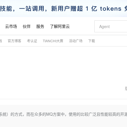
云市场
伙伴
服务
了解阿里云
践
官方博客
考认证
TIANCHI大赛
活动广场
下载
AI 特惠
数据与 API
成为产品伙伴
企业增值服务
最佳实践
价格计算器
AI 场景体
基础软件
产品伙伴合
阿里云认证
市场活动
配置报价
大模型
自助选配和估算价格
步到位
智启 AI 普惠权益
产品生态集成认证中心
企业支持计划
云上春晚
域名与网站
Qwen Audio：打造专属 AI 语音助手
千问官方 MaaS 平台，为开发者和 Agent 而生，新用户赠送 1 亿 + tokens 额度
一句话生成原生
AI Coding
阿里云Maa
2026 阿里云
云服务器 E
为企业打
数据集
Windows
大模型认证
模型
NEW
NEW
格式还原
值低价云产品抢先购
至高享 1亿+免费 tokens，加速 Al 应用落地
提供智能易用的域名与建站服务
Qwen-Audio-3.0-Realtime 端到端实时语音角色扮演
输入一句话想法,
智能编程，一键
安全可靠、
产品生态伙伴
专家技术服务
云上奥运之旅
弹性计算合作
阿里云中企出
手机三要素
宝塔 Linux
全部认证
价格优势
开源旗舰模型
即刻拥有 DeepSeek-V4-Pro
阿里云 OPC 创新助力计划
千问大模型
一键部署幻兽
AI 电商营销
对象存储 O
大模型
产品生态伙伴工作台
企业增值服务台
云栖战略参考
云存储合作计
云栖大会
身份实名认证
CentOS
训练营
推动算力普惠，释放技术红利
最高返9万
真正可用的 1M 上下文,一次完成代码全链路开发
快速构建应用程序和网站，即刻迈出上云第一步
轻松解锁专属 DeepSeek-V4-Pro
至高百万元 Token 补贴，加速一人公司成长
多元化、高性能、安全可靠的大模型服务
一键购买专属
从图文生成到
云上的中国
数据库合作计
活动全景
短信
Docker
图片和
自进化智能体
5 分钟轻松部署专属 QwenPaw
Token Plan 模型订阅计划
数字证书管理服务（原SSL证书）
高效搭建 AI
AI 广告创作
无影云电脑
企业成长
NEW
HOT
信息公告
看见新力量
云网络合作计
OCR 文字识别
JAVA
越聪明
证享300元代金券
全托管，含MySQL、PostgreSQL、SQL Server、MariaDB多引擎
Qwen3.8-Max 首发尝鲜，限时加量 10 倍，夜间低至2折
实现全站HTTPS，呈现可信的WEB访问
从聊天伙伴进化为能主动干活的本地数字员工
图文、视频一
随时随地安
魔搭 Mode
Kimi-K3
HappyHors
NEW
loud
服务实践
官网公告
金融模力时刻
Salesforce O
版
发票查验
全能环境
Claude Code + GStack 打造工程团队
千问办公，限时限量积分加倍
Qoder
低代码高效构
AI 建站
短信服务
系统）的方式，而在众多的MQ方案中，使用的比较广泛且性能较高的开
型
NEW
作计划
Kimi 最新旗舰模型，长程编程与推理利器
让文字生成流
计划
创新中心
魔搭 ModelSc
健康状态
理服务
让AI从“聊天伙伴”进化为能干活的“数字员工”
安装技能 GStack，拥有专属 AI 工程团队
你的AI工作搭子，覆盖日常办公高频场景
面向真实软件的智能体编程平台
0 代码专业建
客户案例
天气预报查询
操作系统
态合作计划