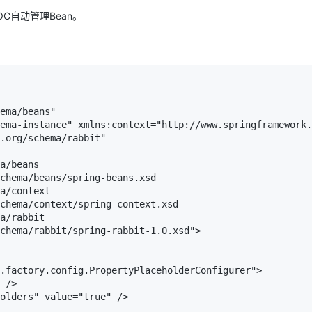
OC自动管理Bean。
ema/beans"

a/beans

chema/beans/spring-beans.xsd

a/context

chema/context/spring-context.xsd

a/rabbit

chema/rabbit/spring-rabbit-1.0.xsd">

ders" value="true" />		
