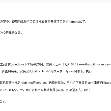
Deepseek-v4-pro
HappyHors
同享
万小智 AI 建站低至 15元/月
Qoder CN
AI 短剧/漫剧
云原生数据库 
快递物流查询
WordPress
成为服务伙
高校合作
点，立即开启云上创新
覆盖公网/内网、递归/权威、移动APP等全场景解析服务
送.CN域名，送备案服务码
基于千问大模型等，支持代码智能生成、研发智能问答
AI助力短剧
态智能体模型
旗舰 MoE 大模型，百万上下文与顶尖推理能力
图生视频，流
Ubuntu
服务生态伙伴
云工开物
企业应用
Works
Night Plan 支持 Qwen 3.8-Max
云原生大数据计算服务 MaxCompute
AI 办公
容器服务 Kub
NEW
GLM-5.2
Wan2.7-T
方案中，使用的比较广泛且性能较高的开源项目则是RabbitMQ了。
Red Hat
30+ 款产品免费体验
Data Agent 驱动的一站式 Data+AI 开发治理平台
夜间 5 折，Qwen/Meoo/TokenPlan 客户专享
面向分析的企业级SaaS模式云数据仓库
AI智能应用
提供一站式管
科研合作
视觉 Coding、空间感知、多模态思考等全面升级
1M上下文，专为长程任务能力而生
ERP
堂（旗舰版）
SUSE
其它MQ的独特设计。
智能客服
CRM
防护产品
2个月
自动承接线索
建站小程序
OA 办公系统
AI 应用构建
大模型原生
力提升
财税管理
模板建站
Qoder
大模型服务平台百炼-应用模版
HOT
NEW
面向真实软件
个人版上线、团队版降价；千问3.8-Max首发发尝鲜
丰富多元化的应用模版和解决方案
我们以windows
下
32系统为例，需要otp_win32_R16B02.exe和rabbitmq-server-3.
400电话
定制建站
到结束。安装完成后到rabbitMQ的根目录下的sbin目录下，执行
万有无界
大模型服务平台百炼-智能体
方案
广告营销
模板小程序
的模型效果
灵活可视化地构建企业级 Agent
定制小程序
，然后到计算机管理里找到rabbitmq的service，选择并启动，再执行下安装的sbin目录里的rabbit
秒悟
人工智能平台 PAI
27.0.0.1/55672，用户名和密码默认都是guest。如果进不去，那只
APP 开发
云端极速 AI 
新一代 AI 视频生成模型，深度适配广告营销等场景
AI Native 的算法工程平台，一站式完成建模、训练、推理服务部署
建站系统
以了。