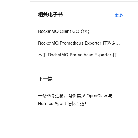
相关电子书
更多
息提取
与 AI 智能体进行实时音视频通话
从文本、图片、视频中提取结构化的属性信息
构建支持视频理解的 AI 音视频实时通话应用
RocketMQ Client-GO 介绍
t.diy 一步搞定创意建站
构建大模型应用的安全防护体系
RocketMQ Prometheus Exporter 打造定制化 DevOps 平台
通过自然语言交互简化开发流程,全栈开发支持
通过阿里云安全产品对 AI 应用进行安全防护
基于 RocketMQ Prometheus Exporter 打造定制化 DevOps 平台
下一篇
一条命令迁移，帮你实现 OpenClaw 与
Hermes Agent 记忆互通！