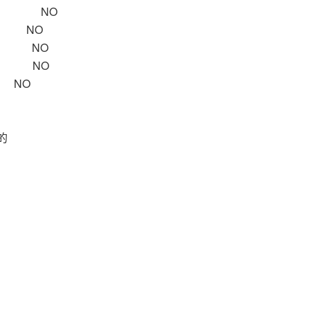
RE NO
R NO
OR NO
PE NO
 NO
本的