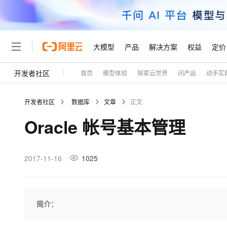
大模型
产品
解决方案
权益
定价
开发者社区
首页
模型体验
探索云世界
问产品
动手实
大模型
产品
解决方案
权益
定价
云市场
伙伴
服务
了解阿里云
精选产品
精选解决方案
普惠上云
产品定价
精选商城
成为销售伙伴
售前咨询
为什么选择阿里云
千问AI平台
开发者社区
数据库
文章
正文
了解云产品的定价详情
大模型服务平台百炼
千问办公，解锁你的工作
普惠上云 官方力荐
分销伙伴
在线服务
网站建设
什么是云计算
大
Oracle 帐号基本管理
大模型服务与应用平台
企业级Agent产品，直接
云服务器38元/年起，超
咨询伙伴
多端小程序
技术领先
云上成本管理
售后服务
轻量应用服务器
Agency Agents：拥
官方推荐返现计划
大模型
精选产品
精选解决方案
Salesforce 国际版订阅
稳定可靠
管理和优化成本
推荐新用户得奖励，单订单
销售伙伴合作计划
2017-11-16
1025
自助服务
友盟天域
安全合规
人工智能与机器学习
AI
文本生成
云数据库 RDS
HappyHorse 打造一
云工开物
无影生态合作计划
在线服务
观测云
分析师报告
高校专属算力普惠，学生认
计算
互联网应用开发
Qwen3.8-Max
HOT
Salesforce On Alibaba C
工单服务
Tuya 物联网平台阿里云
研究报告与白皮书
人工智能平台 PAI
快速拥有专属 OpenClaw
简介：
大模
Consulting Partner 合
大数据
容器
智能体时代全能旗舰模型
免费试用
短信专区
一站式AI开发、训练和推
蓝凌 OA
AI 大模型销售与服务生
现代化应用