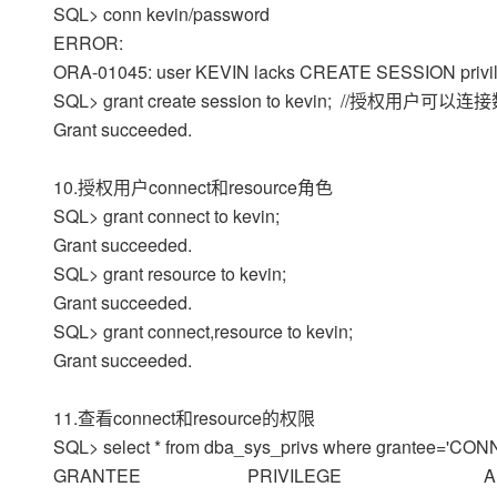
SQL> conn kevin/password
ERROR:
ORA-01045: user KEVIN lacks CREATE SESSION privil
SQL> grant create session to kevin; //授权用户可以
Grant succeeded.
10.授权用户connect和resource角色
SQL> grant connect to kevin;
Grant succeeded.
SQL> grant resource to kevin;
Grant succeeded.
SQL> grant connect,resource to kevin;
Grant succeeded.
11.查看connect和resource的权限
SQL> select * from dba_sys_privs where grantee='CON
GRANTEE PRIVILEGE A