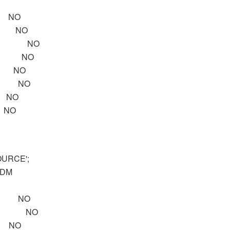
 NO
 NO
INK NO
E NO
 NO
M NO
NO
NO
SOURCE';
DM
R NO
CE NO
 NO