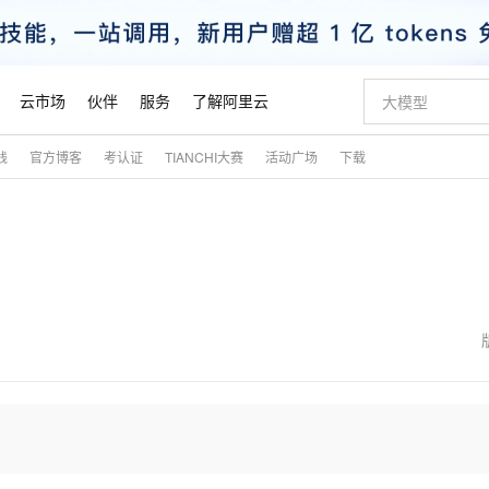
云市场
伙伴
服务
了解阿里云
践
官方博客
考认证
TIANCHI大赛
活动广场
下载
AI 特惠
数据与 API
成为产品伙伴
企业增值服务
最佳实践
价格计算器
AI 场景体
基础软件
产品伙伴合
阿里云认证
市场活动
配置报价
大模型
自助选配和估算价格
新方式
睿译宝，AI翻译排版一步到位
智启 AI 普惠权益
产品生态集成认证中心
企业支持计划
云上春晚
域名与网站
千问官方 MaaS 平台，为开发者和 Agent 而生，新用户赠送 1 亿 + tokens 额度
Qwen Aud
AI Coding
阿里云Maa
2026 阿里云
云服务器 E
为企业打
数据集
Windows
大模型认证
模型
NEW
NEW
交付可用成果
值低价云产品抢先购
上传文档即自动完成翻译和格式还原
至高享 1亿+免费 tokens，加速 Al 应用落地
提供智能易用的域名与建站服务
智能编程，一键
安全可靠、
产品生态伙伴
专家技术服务
云上奥运之旅
弹性计算合作
阿里云中企出
手机三要素
宝塔 Linux
全部认证
价格优势
有专属领域专家
GLM-5.2：长任务时代开源旗舰模型
阿里云 OPC 创新助力计划
千问大模型
即刻拥有 DeepS
AI 电商营销
对象存储 O
大模型
产品生态伙伴工作台
企业增值服务台
云栖战略参考
云存储合作计
云栖大会
身份实名认证
CentOS
训练营
推动算力普惠，释放技术红利
最高返9万
多领域专家智能体,一键组建 AI 虚拟交付团队
快速构建应用程序和网站，即刻迈出上云第一步
至高百万元 Token 补贴，加速一人公司成长
多元化、高性能、安全可靠的大模型服务
真正可用的 1M 上下文,一次完成代码全链路开发
轻松解锁专属 Dee
从图文生成到
云上的中国
数据库合作计
活动全景
短信
Docker
图片和
站式影视创作平台
Hermes Agent，打造自进化智能体
Token Plan 模型订阅计划
数字证书管理服务（原SSL证书）
5 分钟轻松部署
AI 广告创作
无影云电脑
企业成长
NEW
信息公告
看见新力量
云网络合作计
OCR 文字识别
JAVA
证享300元代金券
可视化编排打通从文字构思到成片全链路闭环
全托管，含MySQL、PostgreSQL、SQL Server、MariaDB多引擎
自主进化，持久记忆，越用越聪明
Qwen3.8-Max 首发尝鲜，限时加量 10 倍，夜间低至2折
实现全站HTTPS，呈现可信的WEB访问
图文、视频一
随时随地安
魔搭 Mode
Kimi-K3
HappyHors
NEW
loud
服务实践
官网公告
金融模力时刻
Salesforce O
版
发票查验
全能环境
Claude Code + GStack 打造工程团队
千问办公，限时限量积分加倍
Qoder
低代码高效构
AI 建站
短信服务
型
NEW
作计划
Kimi 最新旗舰模型，长程编程与推理利器
让文字生成流
计划
创新中心
魔搭 ModelSc
健康状态
理服务
让AI从“聊天伙伴”进化为能干活的“数字员工”
安装技能 GStack，拥有专属 AI 工程团队
你的AI工作搭子，覆盖日常办公高频场景
面向真实软件的智能体编程平台
0 代码专业建
客户案例
天气预报查询
操作系统
态合作计划