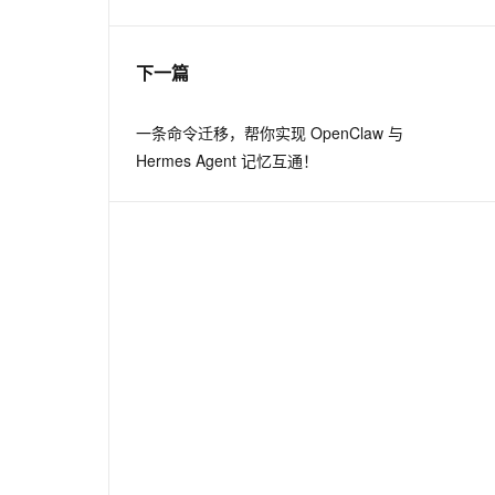
息提取
与 AI 智能体进行实时音视频通话
下一篇
从文本、图片、视频中提取结构化的属性信息
构建支持视频理解的 AI 音视频实时通话应用
t.diy 一步搞定创意建站
构建大模型应用的安全防护体系
一条命令迁移，帮你实现 OpenClaw 与
通过自然语言交互简化开发流程,全栈开发支持
通过阿里云安全产品对 AI 应用进行安全防护
Hermes Agent 记忆互通！