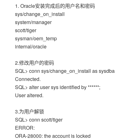
存储
天池大赛
Qwen3.7-Plus
云解析DNS
解决方案免费试用 新老
1. Oracle安装完成后的用户名和密码
电子合同
最高领取价值200元试用
能看、能想、能动手的多模
安全
网络与CDN
sys/change_on_install
AI 算法大赛
畅捷通
system/manager
大数据开发治理平台 Data
AI 产品 免费试用
网络
安全
云开发大赛
Qwen3-VL-Plus
Tableau 订阅
scott/tiger
1亿+ 大模型 tokens 和 
可观测
入门学习赛
sysman/oem_temp
中间件
AI空中课堂在线直播课
云防火墙
140+云产品 免费试用
internal/oracle
上云与迁云
云原生的云上边界网络安全
产品新客免费试用，最长1
数据库
生态解决方案
大模型服务
企业出海
2.修改用户的密码
大模型ACA认证体验
大数据计算
助力企业全员 AI 认知与能
SQL> conn sys/change_on_install as sysdba
行业生态解决方案
千问AI平台-Token Plan
政企业务
媒体服务
Connected.
开发者生态解决方案
SQL> alter user sys identified by ******;
企业服务与云通信
千问AI平台-模型体验
AI 开发和 AI 应用解决
User altered.
在线体验全尺寸、多种模态
域名与网站
3.为用户解锁
Happy 系列大模型
终端用户计算
SQL> conn scott/tiger
ERROR:
Serverless
ORA-28000: the account is locked
开发工具