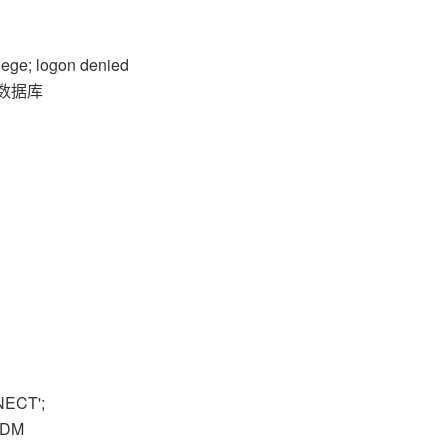
ege; logon denied
连接数据库
NECT';
DM