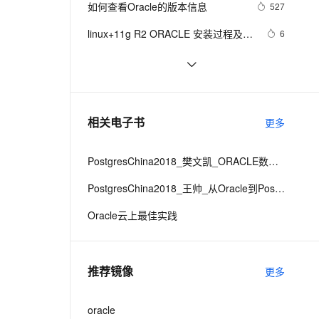
安全
如何查看Oracle的版本信息
我要投诉
e-1.1-I2V
Cosyvoice-V3-Flash
527
PolarDB
上云场景组合购
Milvus 弹性伸缩功能新增节
伴
漫剧创作，剧本、分镜、视频高效生成
100%兼容MySQL、PostgreSQL，兼容Oracle，支持集中和分布式
覆盖90%+业务场景，专享组合折扣价
点支持范围
畅自然，细节丰富
高表现力语音合成大模型，语音克隆听感自然
VPN
linux+11g R2 ORACLE 安装过程及遇
6
到相关问题解决方案
ernetes 版 ACK
云聚AI 严选权益
AI 原生数据库服务发布
SSL 证书
[Oracle]坏块处理：确认坏块的对象
656
2V
Fun-ASR
，一键激活高效办公新体验
理容器应用的 K8s 服务
精选AI产品，从模型到应用全链提效
Agent 数据网关
文戏情感细腻自然，动作戏激烈拳拳到肉，实现更强表演能力
支持中英文自由切换，具备更强的噪声鲁棒性
堡垒机
Oracle中的单行函数
5
AI 用量加速计划
云原生数据库 PolarDB
防火墙
、识别商机，让客服更高效、服务更出色。
Migrate database from single 
新老同享，达量后返
Agentic Database 发布
1
相关电子书
更多
instance to Oracle RAC
主机安全
应用
PostgresChina2018_樊文凯_ORACLE数据库和应用异构迁移最佳实践
千问办公
NEW
AI 应用及服务市场
的智能体编程平台
一站式AI生产力平台
PostgresChina2018_王帅_从Oracle到PostgreSQL的数据迁移
AI 应用
伶鹊
Oracle云上最佳实践
企业级人与Agent协作平台，接入和调度多个数字员工
智能客服平台，对话机器人、对话分析、智能外呼
大模型
大模型服务平台百炼 - 全妙
自然语言处理
推荐镜像
更多
应用创作平台
多模态内容创作工具，已接入 DeepSeek
数据标注
机器学习
oracle