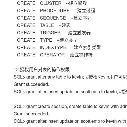
CREATE CLUSTER --建立聚簇
CREATE PROCEDURE --建立过程
CREATE SEQUENCE --建立序列
CREATE TABLE --建表
CREATE TRIGGER --建立触发器
CREATE TYPE --建立类型
CREATE INDEXTYPE --建立索引类型
CREATE OPERATOR --建立操作符
12.授权用户对表的操作权限
SQL> grant alter any table to kevin; //授权Kevi
Grant succeeded.
SQL> grant alter,insert,update on scott.emp to
SQL> grant create session, create table to kevin with ad
Grant succeeded.
SQL> grant alter,insert,update on scott.emp to kevin with 