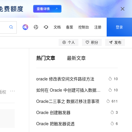
文档
备案
控制台
注册
登录
个人
积分
发布
验
作计划
器
AI 活动
专业服务
服务伙伴合作计划
开发者社区
加入我们
产品动态
服务平台百炼
阿里云 OPC 创新助力计划
热门文章
最新文章
一站式生成采购清单，支持单品或批量购买
io：打造专属 AI 语音助手
S产品伙伴计划（繁花）
峰会
CS
造的大模型服务与应用开发平台
一句话生成原生可编辑精美 PPT 文稿
AI 生产力先锋
Al MaaS 服务伙伴赋能合作
域名
博文
Careers
至高可申请百万元
Qwen3.8-Max 模型上线
开启高性价比 AI 编程新体验
弹性可伸缩的云计算服务
Qwen-Audio-3.0-Realtime 端到端实时语音角色扮演
输入一句话想法, 轻松生成专业的 PPT
先锋实践拓展 AI 生产力的边界
Token 补贴，五大权
计划
海大会
伙伴信用分合作计划
商标
问答
社会招聘
oracle 修改表空间文件路径方法
10
益加速 OPC 成功
eek-V4-Pro
SS
一键部署幻兽帕鲁游戏服务器
飞天发布时刻
HOT
Open Search 向量检索版支
划
备案
电子书
校园招聘
pSeek-V4-Pro
视频创作，一键激活电商全链路生产力
稳定、安全、高性价比、高性能的云存储服务
一键购买专属联机服务器，轻松开启游戏
所见，即是所愿
持视频检索 Pipeline 功能
更多支持
如何在 Oracle 中创建可插入数据库
10
版权
划
公司注册
镜像站
视频生成
语音识别与合成
（PDB）？
专属 QwenPaw
漫剧工坊：一站式动画创作平台
AI 实训营
HOT
应用身份服务 (IDaaS)
Oracle二三事之 数据迁移注意事项
611
合作伙伴培训与认证
划
上云迁移
站生成，高效打造优质广告素材
全接入的云上超级电脑
从聊天伙伴进化为能主动干活的本地数字员工
快速生产连贯的高质量长漫剧
从基础到进阶，Agent 创客手把手教你
OpenClaw 管理能力上线
lScope
我要反馈
e-1.1-T2V
Qwen3-TTS-Flash
Oracle 创建触发器
3
查询合作伙伴
n Alibaba Cloud ISV 合作
代维服务
建企业门户网站
10 分钟搭建微信、支付宝小程序
MaxCompute MaxFrame 提
畅细腻的高质量视频
离线语音合成大模型，多语言方言自适应，低延迟高稳定
创新加速
Oracle 把触发器说透
ope
登录合作伙伴管理后台
6
我要建议
站，无忧落地极速上线
以可视化方式快速构建移动和 PC 门户网站
国内短信简单易用，安全可靠，秒级触达，全球覆盖200+国家和地区。
高效部署网站，快速应用到小程序
供自动弹性内存功能