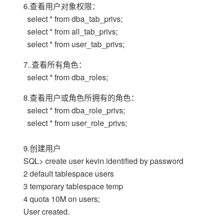
6.查看用户对象权限：
select * from dba_tab_privs;
select * from all_tab_privs;
select * from user_tab_privs;
7..查看所有角色：
select * from dba_roles;
8.查看用户或角色所拥有的角色：
select * from dba_role_privs;
select * from user_role_privs;
9.创建用户
SQL> create user kevin identified by password
2 default tablespace users
3 temporary tablespace temp
4 quota 10M on users;
User created.