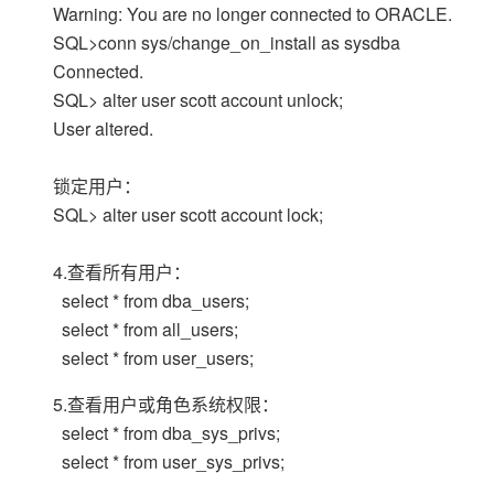
大模型解决方案
Warning: You are no longer connected to ORACLE.
SQL>conn sys/change_on_install as sysdba
迁移与运维管理
快速部署 Dify，高效搭建 
Connected.
专有云
SQL> alter user scott account unlock;
User altered.
10 分钟在聊天系统中增加
锁定用户：
SQL> alter user scott account lock;
4.查看所有用户：
select * from dba_users;
select * from all_users;
select * from user_users;
5.查看用户或角色系统权限：
select * from dba_sys_privs;
select * from user_sys_privs;