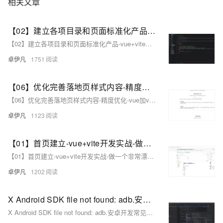
相关文章
【02】建立各项目录和页面标准化产品-vue+vite开发实战-做一个非常漂亮的APP下载落地页-支持PC和H5自适应提供安卓苹果鸿蒙下载和网页端访问-优雅草卓伊凡
【02】建立各项目录和页面标准化产品-vue+vite开发实战-做一个非常漂亮的APP下载落地页-支持PC和H5自适应提供安卓苹果鸿蒙下载和网页端访问-优雅草卓伊凡
卓伊凡
1751
【06】优化完善落地页样式内容-精度优化-vue加vite开发实战-做一个非常漂亮的APP下载落地页-支持PC和H5自适应提供安卓苹果鸿蒙下载和网页端访问-优雅草卓伊凡
【06】优化完善落地页样式内容-精度优化-vue加vite开发实战-做一个非常漂亮的APP下载落地页-支持PC和H5自适应提供安卓苹果鸿蒙下载和网页端访问-优雅草卓伊凡
卓伊凡
1123
【01】首页建立-vue+vite开发实战-做一个非常漂亮的APP下载落地页-支持PC和H5自适应提供安卓苹果鸿蒙下载和网页端访问-优雅草卓伊凡
【01】首页建立-vue+vite开发实战-做一个非常漂亮的APP下载落地页-支持PC和H5自适应提供安卓苹果鸿蒙下载和网页端访问-优雅草卓伊凡
卓伊凡
1202
X Android SDK file not found: adb.安卓开发常见问题-Android SDK 缺少 `adb`（Android Debug Bridge）-优雅草卓伊凡
X Android SDK file not found: adb.安卓开发常见问题-Android SDK 缺少 `adb`（Android Debug Bridge）-优雅草卓伊凡