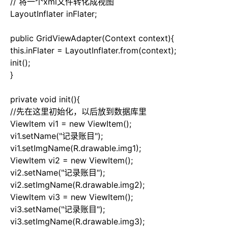
// 将一个xml文件转化成视图
LayoutInflater inFlater;
public GridViewAdapter(Context context){
this.inFlater = LayoutInflater.from(context);
init();
}
private void init(){
//先在这里初始化，以后放到数据库里
ViewItem vi1 = new ViewItem();
vi1.setName("记录账目");
vi1.setImgName(R.drawable.img1);
ViewItem vi2 = new ViewItem();
vi2.setName("记录账目");
vi2.setImgName(R.drawable.img2);
ViewItem vi3 = new ViewItem();
vi3.setName("记录账目");
vi3.setImgName(R.drawable.img3);