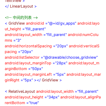
TextView
>
</
LinearLayout
>
<!--
中间的列表
-->
<
GridView
android:id
="@+id/gv_apps"
android:layo
ut_height
="fill_parent"
android:layout_width
="fill_parent"
android:numColu
mns
="3"
android:horizontalSpacing
="20px"
android:verticalS
pacing
="20px"
android:listSelector
="@drawable/choose_gridview"
android:layout_marginTop
="28px"
android:layout_m
arginBottom
="50px"
android:layout_marginLeft
="5px"
android:layout_mar
ginRight
="5px"
></
GridView
>
<
RelativeLayout
android:layout_width
="fill_parent"
android:layout_height
="34px"
android:layout_alignPa
rentBottom
="true"