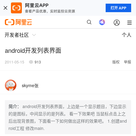
打开 APP
开发者社区
个人
android开发列表界面
2011-05-15
913
版权
举报
skyme张
简介：
android开发列表界面，上边是一个显示题目，下边显示
的是图标，中间显示的是列表。 看一下效果吧 当鼠标点击上之
后出现背景图，下面看一下如何做出这样的效果吧。 1.创建and
roid工程 修改main.