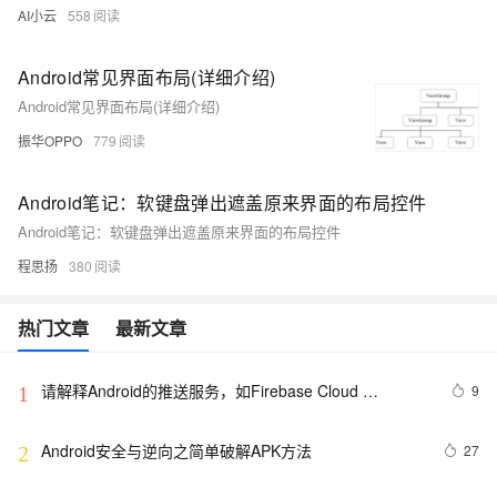
AI小云
558
Android常见界面布局(详细介绍)
Android常见界面布局(详细介绍)
振华OPPO
779
Android笔记：软键盘弹出遮盖原来界面的布局控件
Android笔记：软键盘弹出遮盖原来界面的布局控件
程思扬
380
热门文章
最新文章
请解释Android的推送服务，如Firebase Cloud 
9
1
Messaging（FCM）。
Android安全与逆向之简单破解APK方法
27
2