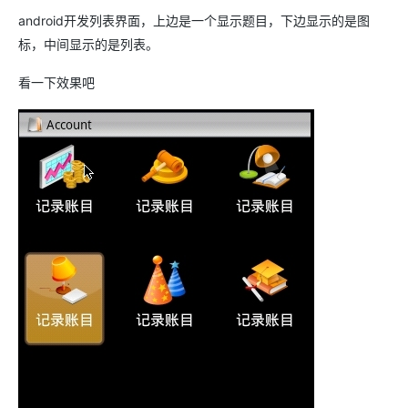
android开发列表界面，上边是一个显示题目，下边显示的是图
标，中间显示的是列表。
看一下效果吧