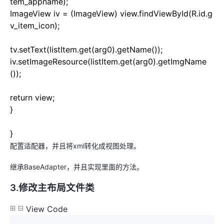
tem_appname);
ImageView iv = (ImageView) view.findViewById(R.id.g
v_item_icon);
tv.setText(listItem.get(arg0).getName());
iv.setImageResource(listItem.get(arg0).getImgName
());
return view;
}
}
配置适配器，并且将xml转化成视图处理。
继承BaseAdapter，并且实现里面的方法。
3.修改主布局文件类
View Code