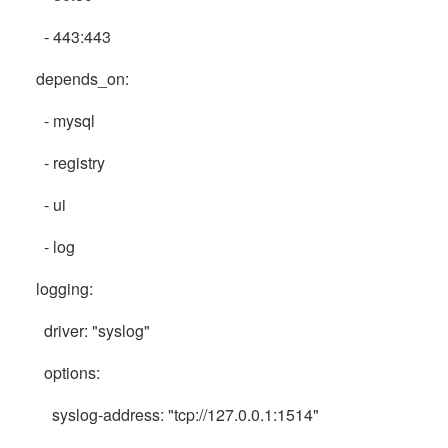
- 443:443
depends_on:
- mysql
- registry
- ui
- log
logging:
driver: "syslog"
options:
syslog-address: "tcp://127.0.0.1:1514"