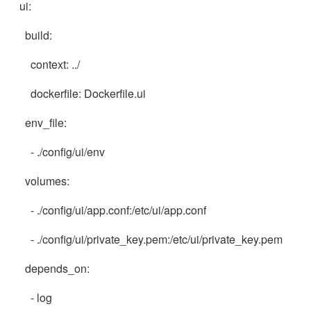
ui:
build:
context: ../
dockerfile: Dockerfile.ui
env_file:
- ./config/ui/env
volumes:
- ./config/ui/app.conf:/etc/ui/app.conf
- ./config/ui/private_key.pem:/etc/ui/private_key.pem
depends_on:
- log