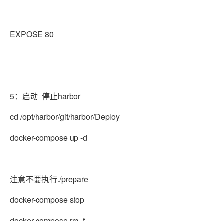
EXPOSE 80
5：启动 停止harbor
cd /opt/harbor/git/harbor/Deploy
docker-compose up -d
注意不要执行./prepare
docker-compose stop
docker-compose rm -f