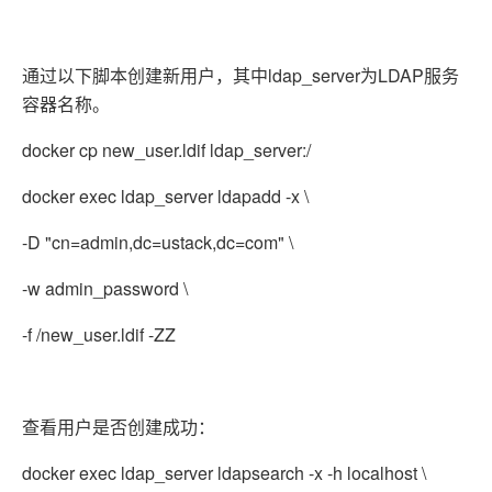
通过以下脚本创建新用户，其中ldap_server为LDAP服务
容器名称。
docker cp new_user.ldif ldap_server:/
docker exec ldap_server ldapadd -x \
-D "cn=admin,dc=ustack,dc=com" \
-w admin_password \
-f /new_user.ldif -ZZ
查看用户是否创建成功：
docker exec ldap_server ldapsearch -x -h localhost \