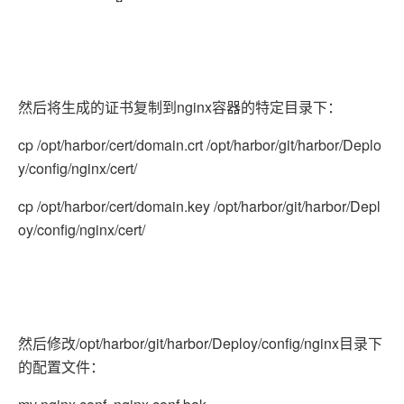
然后将生成的证书复制到nginx容器的特定目录下：
cp /opt/harbor/cert/domain.crt /opt/harbor/git/harbor/Deplo
y/config/nginx/cert/
cp /opt/harbor/cert/domain.key /opt/harbor/git/harbor/Depl
oy/config/nginx/cert/
然后修改/opt/harbor/git/harbor/Deploy/config/nginx目录下
的配置文件：