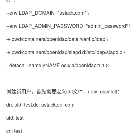
--env LDAP_DOMAIN="ustack.com" \
--env LDAP_ADMIN_PASSWORD="admin_password" \
-v pwd/containers/openldap/data:/var/lib/ldap \
-v pwd/containers/openldap/slapd.d:/etc/ldap/slapd.d \
--detach --name $NAME osixia/openldap:1.1.2
创建新用户，首先需要定义ldif文件，new_user.ldif：
dn: uid=test,dc=ustack,dc=com
uid: test
cn: test