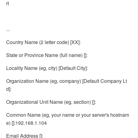
rt
...
Country Name (2 letter code) [XX]:
State or Province Name (full name) []:
Locality Name (eg, city) [Default City]:
Organization Name (eg, company) [Default Company Lt
d]:
Organizational Unit Name (eg, section) []:
Common Name (eg, your name or your server's hostnam
e) []:192.168.1.104
Email Address []: