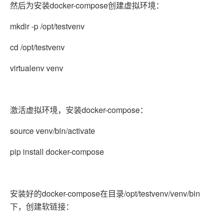
然后为安装docker-compose创建虚拟环境：
mkdir -p /opt/testvenv
cd /opt/testvenv
virtualenv venv
激活虚拟环境，安装docker-compose：
source venv/bin/activate
pip install docker-compose
安装好的docker-compose在目录/opt/testvenv/venv/bin
下，创建软链接：