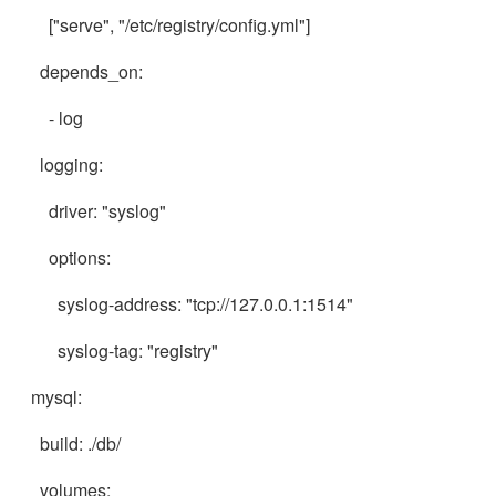
["serve", "/etc/registry/config.yml"]
depends_on:
- log
logging:
driver: "syslog"
options:
syslog-address: "tcp://127.0.0.1:1514"
syslog-tag: "registry"
mysql:
build: ./db/
volumes: