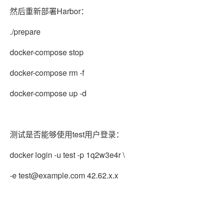
然后重新部署Harbor：
./prepare
docker-compose stop
docker-compose rm -f
docker-compose up -d
测试是否能够使用test用户登录：
docker login -u test -p 1q2w3e4r \
-e test@example.com 42.62.x.x