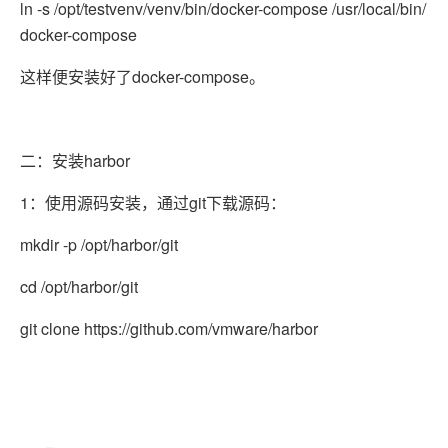
ln -s /opt/testvenv/venv/bin/docker-compose /usr/local/bin/
docker-compose
这样便安装好了docker-compose。
二：安装harbor
1：使用源码安装，通过git下载源码：
mkdir -p /opt/harbor/git
cd /opt/harbor/git
git clone https://github.com/vmware/harbor