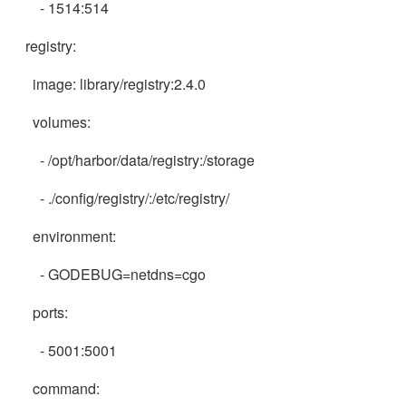
- 1514:514
registry:
image: library/registry:2.4.0
volumes:
- /opt/harbor/data/registry:/storage
- ./config/registry/:/etc/registry/
environment:
- GODEBUG=netdns=cgo
ports:
- 5001:5001
command: