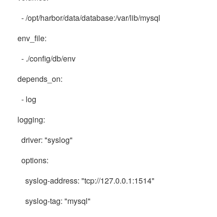
- /opt/harbor/data/database:/var/lib/mysql
env_file:
- ./config/db/env
depends_on:
- log
logging:
driver: "syslog"
options:
syslog-address: "tcp://127.0.0.1:1514"
syslog-tag: "mysql"