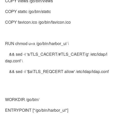
COPY views /go/bin/views
COPY static /go/bin/static
COPY favicon.ico /go/bin/favicon.ico
RUN chmod u+x /go/bin/harbor_ui \
&& sed -i 's/TLS_CACERT/#TLS_CAERT/g' /etc/ldap/l
dap.conf \
&& sed -i '$a\TLS_REQCERT allow' /etc/ldap/ldap.conf
WORKDIR /go/bin/
ENTRYPOINT ["/go/bin/harbor_ui"]