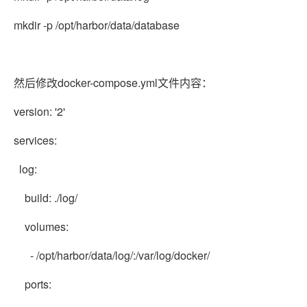
mkdir -p /opt/harbor/data/database
然后修改docker-compose.yml文件内容：
version: '2'
services:
log:
build: ./log/
volumes:
- /opt/harbor/data/log/:/var/log/docker/
ports: