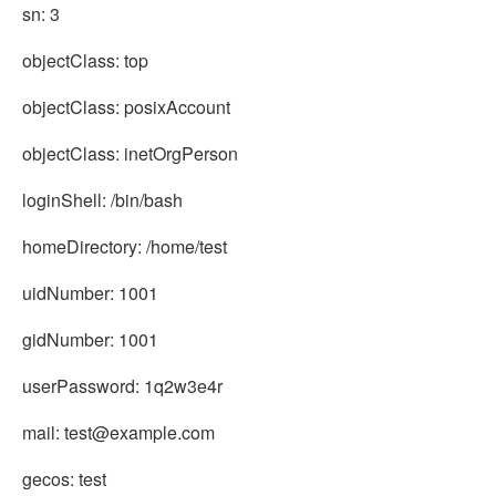
sn: 3
objectClass: top
objectClass: posixAccount
objectClass: inetOrgPerson
loginShell: /bin/bash
homeDirectory: /home/test
uidNumber: 1001
gidNumber: 1001
userPassword: 1q2w3e4r
mail: test@example.com
gecos: test