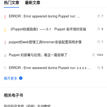
热门文章
最新文章
ERROR : Error appeared during Puppet run: 
7
1
192.168.1.201_mariadb.pp
《Puppet权威指南》——3.1　Puppet 各环境的安装
9
2
puppet的web管理工具foreman安装配置简明步骤
7
3
Puppet 的部署与应用，看这一篇就够了
1944
4
ERROR : Error appeared during Puppet run: x.x.x.x 
5
5
_keystone.pp
puppet重申证书
2
6
CentOS 6.5 安装Puppet
3
7
相关电子书
低代码开发师（初级）实战教程
puppet资源
5