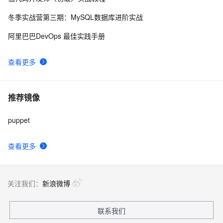
8
冬季实战营第三期：MySQL数据库进阶实战
制作2.7.25版本puppet yum源
1
9
阿里巴巴DevOps 最佳实践手册
puppet yum仓库
2
10
查看更多
推荐镜像
puppet
查看更多
关注我们：
新浪微博
联系我们