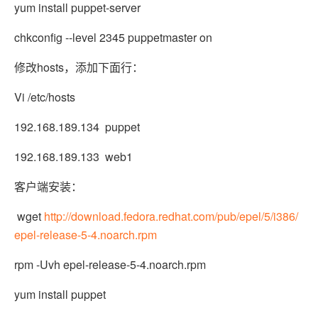
yum install puppet-server
chkconfig --level 2345 puppetmaster on
修改hosts，添加下面行：
Vi /etc/hosts
192.168.189.134 puppet
192.168.189.133 web1
客户端安装：
wget
http://download.fedora.redhat.com/pub/epel/5/i386/
epel-release-5-4.noarch.rpm
rpm -Uvh epel-release-5-4.noarch.rpm
yum install puppet