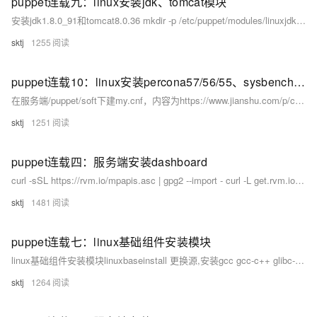
puppet连载九：linux安装jdk、tomcat模块
安装jdk1.8.0_91和tomcat8.0.36 mkdir -p /etc/puppet/modules/linuxjdktomcat/{manifests,templates,files} vi /etc/puppet/modules/linuxjdktomcat/manifests/init.
sktj
1255
puppet连载10：linux安装percona57/56/55、sysbench、tpcc模块
在服务端/puppet/soft下建my.cnf，内容为https://www.jianshu.com/p/c63fc6c71279 在服务端/puppet/soft下建changemysql57pass.
sktj
1251
puppet连载四：服务端安装dashboard
curl -sSL https://rvm.io/mpapis.asc | gpg2 --import - curl -L get.rvm.io | bash -s stable source /etc/profile.
sktj
1481
puppet连载七：linux基础组件安装模块
linux基础组件安装模块linuxbaseinstall 更换源,安装gcc gcc-c++ glibc-devel make ncurses-devel openssl-devel autoconf git mkdir -p /etc/puppet...
sktj
1264