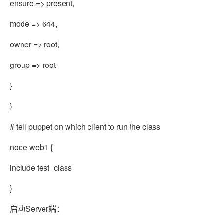
ensure => present,
mode => 644,
owner => root,
group => root
}
}
# tell puppet on which client to run the class
node web1 {
include test_class
}
启动Server端：