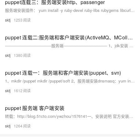
puppet连载三：服务端安装http、passenger
服务端安装插件： yum install -y ruby-devel ruby-libs rubygems libcurl-devel httpd httpd-devel apr-util-devel apr-devel mod_ssl gcc-c++...
sktj
1253
puppet 连载二:服务端和客户端安装(ActiveMQ、MCollective)
-------------------------------------服务端----------------------------------- 1、jdk安装 vi /etc/profile export JAVA_HOME=/usr/loca...
sktj
1380
puppet 连载一：服务端和客户端安装(puppet、svn)
1、mkdir /puppet mkdir /puppet/soft 2、服务端安装dnsmasq：yum install -y dnsmasq cp /etc/dnsmasq.
sktj
1612
puppet 服务端 客户端安装
转载：http://blog.51cto.com/ywzhou/1576141一、安装说明 官方安装向导https://docs.puppetlabs.com/guides/install_puppet/install_el.
sktj
1264