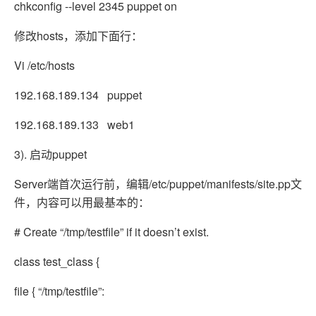
chkconfig --level 2345 puppet on
修改hosts，添加下面行：
Vi /etc/hosts
192.168.189.134 puppet
192.168.189.133 web1
3). 启动puppet
Server端首次运行前，编辑/etc/puppet/manifests/site.pp文
件，内容可以用最基本的：
# Create “/tmp/testfile” if it doesn’t exist.
class test_class {
file { “/tmp/testfile”: