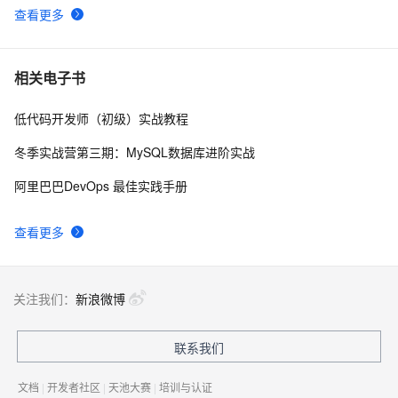
查看更多
正则表达式入门
8
9
vue常用正则表达式判断身份证格式
6
10
相关电子书
低代码开发师（初级）实战教程
冬季实战营第三期：MySQL数据库进阶实战
阿里巴巴DevOps 最佳实践手册
查看更多
关注我们：
新浪微博
联系我们
文档
|
开发者社区
|
天池大赛
|
培训与认证