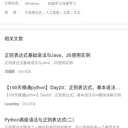
文章标签：
Windows
机器学习/深度学习
来 源：
开发者社区
>
人工智能
>
文章
> 正文
相关文章
正则表达式基础语法与Java、JS使用实例
正则表达式基础语法与Java、JS使用实例
流烟默
458
【100天精通python】Day23：正则表达式，基本语法与re模块详解示例
【100天精通python】Day23：正则表达式，基本语法与re模块详解示例
LeapMay
354
Python高级语法与正则表达式(二）
正则表达式描述了一种字符串匹配的模式，可以用来检查一个串是否含有某种子串、将匹配的子串做替换或者从某个串中取出符合某个条件的子串等。