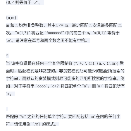
{0,}' 则等价于 'o*'。
{n,m}
m 和 n 均为非负整数，其中n <= m。最少匹配 n 次且最多匹配 m
次。 "o{1,3}" 将匹配 "fooooood" 中的前三个 o。'o{0,1}' 等价于
'o?'。请注意在逗号和两个数之间不能有空格。
?
当 该字符紧跟在任何一个其他限制符 (*, +, ?, {n}, {n,}, {n,m}) 后
面时，匹配模式是非贪婪的。非贪婪模式尽可能少的匹配所搜索的
字符串，而默认的贪婪模式则尽可能多的匹配所搜索的字符串。例
如，对于字符串 "oooo"，'o+?' 将匹配单个 "o"，而 'o+' 将匹配所有
'o'。
.
匹配除 "\n" 之外的任何单个字符。要匹配包括 '\n' 在内的任何字
符，请使用象 '[.\n]' 的模式。