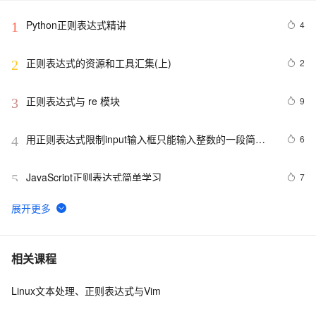
Python正则表达式精讲
4
1
正则表达式的资源和工具汇集(上)
2
2
正则表达式与 re 模块
9
3
用正则表达式限制input输入框只能输入整数的一段简单
6
4
代码
JavaScript正则表达式简单学习
7
5
正则表达式之替换——replaceAll()方法
4
6
电话号码正则表达式 代码 javascript+html,JS正则表达
14
7
相关课程
式判断11位手机号码
Linux文本处理、正则表达式与Vim
python_正则表达式
8
8