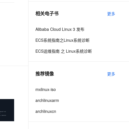
相关电子书
更多
息提取
与 AI 智能体进行实时音视频通话
从文本、图片、视频中提取结构化的属性信息
构建支持视频理解的 AI 音视频实时通话应用
Alibaba Cloud Linux 3 发布
t.diy 一步搞定创意建站
构建大模型应用的安全防护体系
ECS系统指南之Linux系统诊断
通过自然语言交互简化开发流程,全栈开发支持
通过阿里云安全产品对 AI 应用进行安全防护
ECS运维指南 之 Linux系统诊断
推荐镜像
更多
mxlinux-iso
archlinuxarm
archlinuxcn