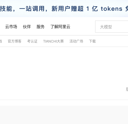
云市场
伙伴
服务
了解阿里云
践
官方博客
考认证
TIANCHI大赛
活动广场
下载
AI 特惠
数据与 API
成为产品伙伴
企业增值服务
最佳实践
价格计算器
AI 场景体
基础软件
产品伙伴合
阿里云认证
市场活动
配置报价
大模型
自助选配和估算价格
新方式
睿译宝，AI翻译排版一步到位
智启 AI 普惠权益
产品生态集成认证中心
企业支持计划
云上春晚
域名与网站
千问官方 MaaS 平台，为开发者和 Agent 而生，新用户赠送 1 亿 + tokens 额度
Qwen Aud
AI Coding
阿里云Maa
2026 阿里云
云服务器 E
为企业打
数据集
Windows
大模型认证
模型
NEW
NEW
交付可用成果
值低价云产品抢先购
上传文档即自动完成翻译和格式还原
至高享 1亿+免费 tokens，加速 Al 应用落地
提供智能易用的域名与建站服务
智能编程，一键
安全可靠、
产品生态伙伴
专家技术服务
云上奥运之旅
弹性计算合作
阿里云中企出
手机三要素
宝塔 Linux
全部认证
价格优势
有专属领域专家
GLM-5.2：长任务时代开源旗舰模型
阿里云 OPC 创新助力计划
千问大模型
即刻拥有 DeepS
AI 电商营销
对象存储 O
大模型
产品生态伙伴工作台
企业增值服务台
云栖战略参考
云存储合作计
云栖大会
身份实名认证
CentOS
训练营
推动算力普惠，释放技术红利
最高返9万
多领域专家智能体,一键组建 AI 虚拟交付团队
快速构建应用程序和网站，即刻迈出上云第一步
至高百万元 Token 补贴，加速一人公司成长
多元化、高性能、安全可靠的大模型服务
真正可用的 1M 上下文,一次完成代码全链路开发
轻松解锁专属 Dee
从图文生成到
云上的中国
数据库合作计
活动全景
短信
Docker
图片和
站式影视创作平台
Hermes Agent，打造自进化智能体
Token Plan 模型订阅计划
数字证书管理服务（原SSL证书）
5 分钟轻松部署
AI 广告创作
无影云电脑
企业成长
NEW
信息公告
看见新力量
云网络合作计
OCR 文字识别
JAVA
证享300元代金券
可视化编排打通从文字构思到成片全链路闭环
全托管，含MySQL、PostgreSQL、SQL Server、MariaDB多引擎
自主进化，持久记忆，越用越聪明
Qwen3.8-Max 首发尝鲜，限时加量 10 倍，夜间低至2折
实现全站HTTPS，呈现可信的WEB访问
图文、视频一
随时随地安
魔搭 Mode
Kimi-K3
HappyHors
NEW
loud
服务实践
官网公告
金融模力时刻
Salesforce O
版
发票查验
全能环境
Claude Code + GStack 打造工程团队
千问办公，限时限量积分加倍
Qoder
低代码高效构
AI 建站
短信服务
型
NEW
作计划
Kimi 最新旗舰模型，长程编程与推理利器
让文字生成流
计划
创新中心
魔搭 ModelSc
健康状态
理服务
让AI从“聊天伙伴”进化为能干活的“数字员工”
安装技能 GStack，拥有专属 AI 工程团队
你的AI工作搭子，覆盖日常办公高频场景
面向真实软件的智能体编程平台
0 代码专业建
客户案例
天气预报查询
操作系统
态合作计划