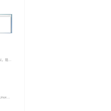
总的来说，这些基础命令，像是Linux中藏匿的小矮人，每一次我们使用他们，他们就把我们的指令准确的传递给Linux，让我们的指令变为现实。所以，现在就开始你的Linux之旅，挥动你的命令之剑，探索这个充满神秘而又奇妙的世界吧！
本文详细介绍了Linux中的进程IO与系统调用，包括 `open`、`write`、`read`和 `close`函数及其用法，解释了文件描述符（fd）的概念，并深入探讨了Linux中的“一切皆文件”思想。这种设计极大地简化了系统编程，使得处理不同类型的IO设备变得更加一致和简单。通过本文的学习，您应该能够更好地理解和应用Linux中的进程IO操作，提高系统编程的效率和能力。