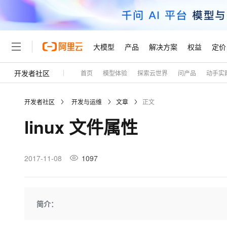
大模型
产品
解决方案
权益
定价
开发者社区
首页
模型体验
探索云世界
问产品
动手实
大模型
产品
解决方案
权益
定价
云市场
伙伴
服务
了解阿里云
精选产品
精选解决方案
普惠上云
产品定价
精选商城
成为销售伙伴
售前咨询
为什么选择阿里云
千问AI平台
开发者社区
开发与运维
文章
正文
了解云产品的定价详情
大模型服务平台百炼
千问办公，解锁你的工作
普惠上云 官方力荐
分销伙伴
在线服务
网站建设
什么是云计算
大
linux 文件属性
大模型服务与应用平台
企业级Agent产品，直接
云服务器38元/年起，超
咨询伙伴
多端小程序
技术领先
云上成本管理
售后服务
轻量应用服务器
Agency Agents：拥
官方推荐返现计划
大模型
精选产品
精选解决方案
Salesforce 国际版订阅
稳定可靠
管理和优化成本
推荐新用户得奖励，单订单
销售伙伴合作计划
2017-11-08
1097
自助服务
友盟天域
安全合规
人工智能与机器学习
AI
文本生成
云数据库 RDS
HappyHorse 打造一
云工开物
无影生态合作计划
在线服务
观测云
分析师报告
高校专属算力普惠，学生认
计算
互联网应用开发
Qwen3.8-Max
HOT
Salesforce On Alibaba C
工单服务
Tuya 物联网平台阿里云
研究报告与白皮书
人工智能平台 PAI
快速拥有专属 OpenClaw
简介：
大模
Consulting Partner 合
大数据
容器
智能体时代全能旗舰模型
免费试用
短信专区
一站式AI开发、训练和推
蓝凌 OA
AI 大模型销售与服务生
现代化应用