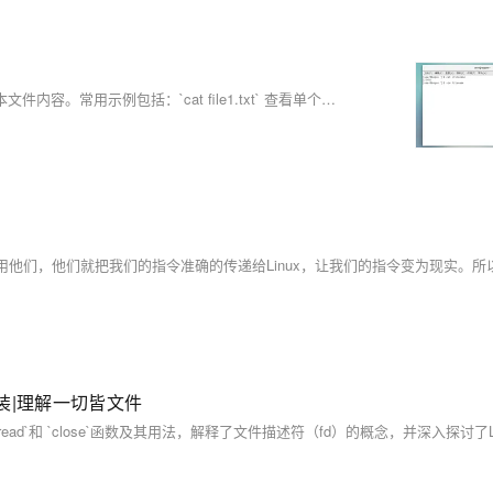
`cat` 命令用于连接文件并打印到标准输出，适用于快速查看和合并文本文件内容。常用示例包括：`cat file1.txt` 查看单个文件，`cat file1.txt file2.txt` 合并多个文件，`cat &gt; filename` 创建新文件，`cat &gt;&gt; filename` 追加内容。`more` 和 `less` 命令用于分页查看文件，`tail` 命令则用于查看文件末尾内容，支持实时追踪日志更新，如 `tail -f file.log`。
d|封装|理解一切皆文件