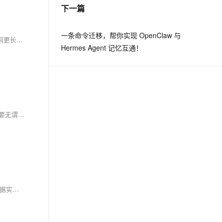
下一篇
一条命令迁移，帮你实现 OpenClaw 与
总之，".tar"文件提供了一种方便的文件整理方式，其归档但不压缩的特点适用于快速打包和解压，而".tar.gz"文件通过额外的压缩步骤，尽管处理时间更长，但可以减小文件尺寸，更适合于需要节约存储空间或进行文件传输的场景。用户在选择时应根据具体需求，考虑两种格式各自的优劣。
Hermes Agent 记忆互通！
以上这些步骤就像是打开一扇锁住的门，步骤看似简单，但是背后却有着严格的逻辑和规则。切记，在任何时候，变更文件权限都要考虑安全性，不要无谓地放宽权限，那样可能
以上就是Linux文件I/O操作的一些技巧，接纳它们，让它们成为你在Linux世界中的得力伙伴，工作会变得轻松许多。不过记住，技巧的运用也需要根据实际情况灵活掌握，毕竟，最适合的才是最好的。