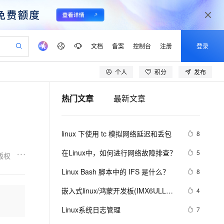
文档
备案
控制台
注册
登录
个人
积分
发布
验
作计划
器
AI 活动
专业服务
服务伙伴合作计划
开发者社区
加入我们
产品动态
服务平台百炼
阿里云 OPC 创新助力计划
热门文章
最新文章
一站式生成采购清单，支持单品或批量购买
io：打造专属 AI 语音助手
S产品伙伴计划（繁花）
峰会
CS
造的大模型服务与应用开发平台
一句话生成原生可编辑精美 PPT 文稿
AI 生产力先锋
Al MaaS 服务伙伴赋能合作
域名
博文
Careers
至高可申请百万元
Qwen3.8-Max 模型上线
开启高性价比 AI 编程新体验
弹性可伸缩的云计算服务
Qwen-Audio-3.0-Realtime 端到端实时语音角色扮演
输入一句话想法, 轻松生成专业的 PPT
先锋实践拓展 AI 生产力的边界
Token 补贴，五大权
计划
海大会
伙伴信用分合作计划
商标
问答
社会招聘
linux 下使用 tc 模拟网络延迟和丢包
8
益加速 OPC 成功
eek-V4-Pro
SS
一键部署幻兽帕鲁游戏服务器
飞天发布时刻
HOT
Open Search 向量检索版支
划
备案
电子书
校园招聘
pSeek-V4-Pro
视频创作，一键激活电商全链路生产力
稳定、安全、高性价比、高性能的云存储服务
一键购买专属联机服务器，轻松开启游戏
所见，即是所愿
持视频检索 Pipeline 功能
更多支持
在Linux中，如何进行网络故障排查？ 
5
版权
划
公司注册
镜像站
视频生成
语音识别与合成
专属 QwenPaw
漫剧工坊：一站式动画创作平台
AI 实训营
HOT
应用身份服务 (IDaaS)
Linux Bash 脚本中的 IFS 是什么？
8
合作伙伴培训与认证
划
上云迁移
站生成，高效打造优质广告素材
全接入的云上超级电脑
从聊天伙伴进化为能主动干活的本地数字员工
快速生产连贯的高质量长漫剧
从基础到进阶，Agent 创客手把手教你
OpenClaw 管理能力上线
lScope
我要反馈
e-1.1-T2V
Qwen3-TTS-Flash
嵌入式linux/鸿蒙开发板(IMX6ULL）
4
查询合作伙伴
n Alibaba Cloud ISV 合作
代维服务
建企业门户网站
10 分钟搭建微信、支付宝小程序
MaxCompute MaxFrame 提
开发（三十四）Linux系统对中断的处
畅细腻的高质量视频
离线语音合成大模型，多语言方言自适应，低延迟高稳定
创新加速
Linux系统日志管理
ope
登录合作伙伴管理后台
7
我要建议
站，无忧落地极速上线
以可视化方式快速构建移动和 PC 门户网站
国内短信简单易用，安全可靠，秒级触达，全球覆盖200+国家和地区。
高效部署网站，快速应用到小程序
供自动弹性内存功能
理（下）