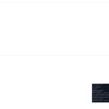
AI 应用
10分钟微调：让0.6B模型媲美235B模
多模态数据信
型
依托云原生高可用架构,实现Dify私有化部署
用1%尺寸在特定领域达到大模型90%以上效果
一个 AI 助手
超强辅助，Bol
即刻拥有 DeepSeek-R1 满血版
在企业官网、通讯软件中为客户提供 AI 客服
多种方案随心选，轻松解锁专属 DeepSeek