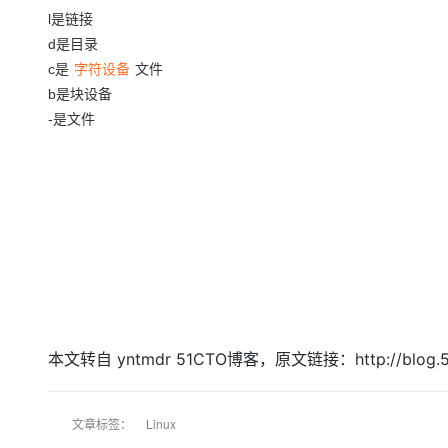
存储
天池大赛
Qwen3.7-Plus
云解析DNS
解决方案免费试用 新老
电子合同
l是链接
最高领取价值200元试用
能看、能想、能动手的多模
安全
网络与CDN
d是目录
AI 算法大赛
畅捷通
c是
字符设备
文件
大数据开发治理平台 Data
AI 产品 免费试用
网络
安全
云开发大赛
Qwen3-VL-Plus
Tableau 订阅
b是块设备
1亿+ 大模型 tokens 和 
可观测
入门学习赛
-是文件
中间件
AI空中课堂在线直播课
云防火墙
140+云产品 免费试用
上云与迁云
云原生的云上边界网络安全
产品新客免费试用，最长1
数据库
生态解决方案
大模型服务
企业出海
大模型ACA认证体验
大数据计算
助力企业全员 AI 认知与能
行业生态解决方案
千问AI平台-Token Plan
政企业务
媒体服务
开发者生态解决方案
企业服务与云通信
千问AI平台-模型体验
AI 开发和 AI 应用解决
在线体验全尺寸、多种模态
域名与网站
本文转自 yntmdr 51CTO博客，原文链接：http://blog
Happy 系列大模型
终端用户计算
Serverless
文章标签：
Linux
开发工具