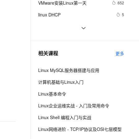
安全
VMware安装Linux第一天
我要投诉
e-1.1-I2V
Cosyvoice-V3-Flash
652
PolarDB
上云场景组合购
Milvus 弹性伸缩功能新增节
伴
漫剧创作，剧本、分镜、视频高效生成
100%兼容MySQL、PostgreSQL，兼容Oracle，支持集中和分布式
覆盖90%+业务场景，专享组合折扣价
点支持范围
畅自然，细节丰富
高表现力语音合成大模型，语音克隆听感自然
VPN
linux DHCP
5
ernetes 版 ACK
云聚AI 严选权益
AI 原生数据库服务发布
SSL 证书
Linux系统命令归纳
7
2V
Fun-ASR
，一键激活高效办公新体验
理容器应用的 K8s 服务
精选AI产品，从模型到应用全链提效
Agent 数据网关
文戏情感细腻自然，动作戏激烈拳拳到肉，实现更强表演能力
支持中英文自由切换，具备更强的噪声鲁棒性
堡垒机
Damn Vulnerable Linux
9
AI 用量加速计划
云原生数据库 PolarDB
防火墙
、识别商机，让客服更高效、服务更出色。
每日一个计算机小知识：Linux
新老同享，达量后返
Agentic Database 发布
7
相关课程
更多
主机安全
应用
Linux MySQL服务器搭建与应用
千问办公
NEW
AI 应用及服务市场
的智能体编程平台
一站式AI生产力平台
计算机基础与Linux入门
AI 应用
伶鹊
Linux基本命令
企业级人与Agent协作平台，接入和调度多个数字员工
智能客服平台，对话机器人、对话分析、智能外呼
大模型
Linux企业运维实战 - 入门及常用命令
大模型服务平台百炼 - 全妙
自然语言处理
Linux Shell 编程入门与实战
应用创作平台
多模态内容创作工具，已接入 DeepSeek
数据标注
Linux网络进阶 - TCP/IP协议及OSI七层模型
机器学习