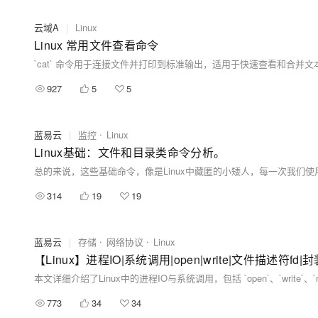
云域A
|
Linux
Linux 常用文件查看命令
927
5
5
蓝易云
|
监控
Linux
Linux基础：文件和目录类命令分析。
314
19
19
蓝易云
|
存储
网络协议
Linux
【Linux】进程IO|系统调用|open|write|文件描述符f
773
34
34