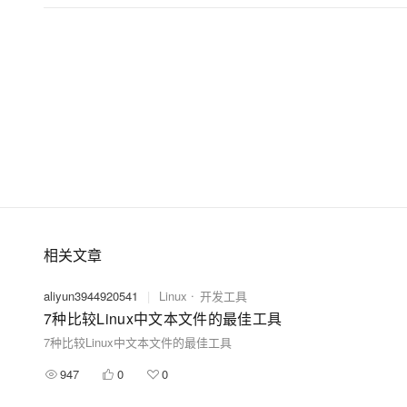
大模型解决方案
迁移与运维管理
快速部署 Dify，高效搭建 
专有云
10 分钟在聊天系统中增加
相关文章
aliyun3944920541
|
Linux
开发工具
7种比较Linux中文本文件的最佳工具
7种比较Linux中文本文件的最佳工具
947
0
0